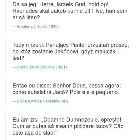
Da sa jeg: Herre, Israels Gud, hold op!
Hvorledes skal Jakob kunne bli i live, han som
er så liten?
Bibelen på Norsk (1930)
Tedym rzekł: Panujący Panie! przestań proszę;
bo któż zostanie Jakóbowi, gdyż maluczki
jest?
Polish Biblia Gdanska (1881)
Então eu disse: Senhor Deus, cessa agora;
como subsistirá Jacó? Pois ele é pequeno.
Bíblia Almeida Recebida (AR)
Eu am zis: ,,Doamne Dumnezeule, opreşte!
Cum ar putea să stea în picioare Iacov? Căci
este aşa de slab!``