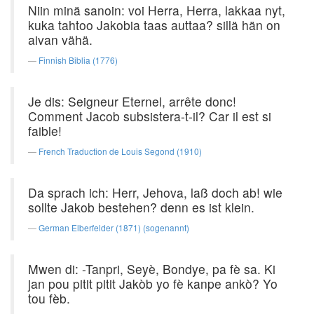
Niin minä sanoin: voi Herra, Herra, lakkaa nyt,
kuka tahtoo Jakobia taas auttaa? sillä hän on
aivan vähä.
Finnish Biblia (1776)
Je dis: Seigneur Eternel, arrête donc!
Comment Jacob subsistera-t-il? Car il est si
faible!
French Traduction de Louis Segond (1910)
Da sprach ich: Herr, Jehova, laß doch ab! wie
sollte Jakob bestehen? denn es ist klein.
German Elberfelder (1871) (sogenannt)
Mwen di: -Tanpri, Seyè, Bondye, pa fè sa. Ki
jan pou pitit pitit Jakòb yo fè kanpe ankò? Yo
tou fèb.