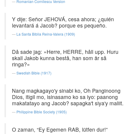
Romanian Cornilescu Version
Y dije: Señor JEHOVÁ, cesa ahora; ¿quién
levantará á Jacob? porque es pequeño.
La Santa Biblia Reina-Valera (1909)
Då sade jag: »Herre, HERRE, håll upp. Huru
skall Jakob kunna bestå, han som är så
ringa?»
Swedish Bible (1917)
Nang magkagayo'y sinabi ko, Oh Panginoong
Dios, itigil mo, isinasamo ko sa iyo: paanong
makatatayo ang Jacob? sapagka't siya'y maliit.
Philippine Bible Society (1905)
O zaman, “Ey Egemen RAB, lütfen dur!”