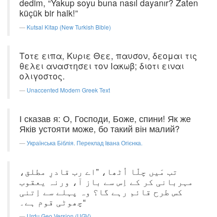
dedim, “Yakup soyu buna nasıl dayanır? Zaten
küçük bir halk!”
Kutsal Kitap (New Turkish Bible)
Τοτε ειπα, Κυριε Θεε, παυσον, δεομαι τις
θελει αναστησει τον Ιακωβ; διοτι ειναι
ολιγοστος.
Unaccented Modern Greek Text
І сказав я: О, Господи, Боже, спини! Як же
Яків устояти може, бо такий він малий?
Українська Біблія. Переклад Івана Огієнка.
تب مَیں چلّا اُٹھا، ”اے رب قادرِ مطلق،
مہربانی کر کے اِس سے باز آ، ورنہ یعقوب
کس طرح قائم رہے گا؟ وہ پہلے سے اِتنی
چھوٹی قوم ہے۔“
Urdu Geo Version (UGV)