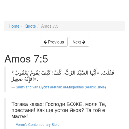
Home
Quote
Amos.7.5
Previous
Next
Amos 7:5
فَقُلْتُ: «أَيُّهَا السَّيِّدُ الرَّبُّ، كُفَّ! كَيْفَ يَقُومُ يَعْقُوبُ؟
فَإِنَّهُ صَغِيرٌ!».
Smith and van Dyck's al-Kitab al-Muqaddas (Arabic Bible)
Тогава казах: Господи БОЖЕ, моля Те,
престани! Как ще устои Яков? Та той е
малък!
Veren's Contemporary Bible