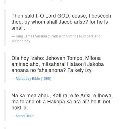
Then said I, O Lord GOD, cease, I beseech
thee: by whom shall Jacob arise? for he is
small.
King James Version (1769) with Strongs Numbers and
Morphology
Dia hoy izaho: Jehovah Tompo, Mifona
aminao aho, mitsahara! Hataon'i Jakoba
ahoana no fahajanona? Fa kely izy.
Malagasy Bible (1865)
Na ka mea ahau, Kati ra, e te Ariki, e Ihowa,
ma te aha oti a Hakopa ka ara ai? he iti nei
hoki ia.
Maori Bible