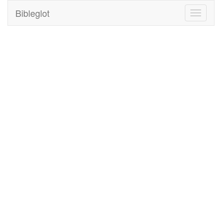
Bibleglot
Toggle
navigati