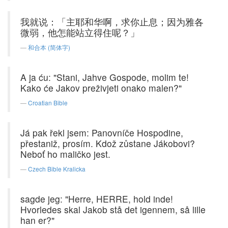
我就说：「主耶和华啊，求你止息；因为雅各
微弱，他怎能站立得住呢？」
和合本 (简体字)
A ja ću: "Stani, Jahve Gospode, molim te!
Kako će Jakov preživjeti onako malen?"
Croatian Bible
Já pak řekl jsem: Panovníče Hospodine,
přestaniž, prosím. Kdož zůstane Jákobovi?
Neboť ho maličko jest.
Czech Bible Kralicka
sagde jeg: "Herre, HERRE, hold inde!
Hvorledes skal Jakob stå det igennem, så lille
han er?"