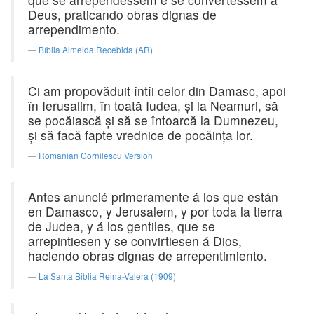
Deus, praticando obras dignas de
arrependimento.
Bíblia Almeida Recebida (AR)
Ci am propovăduit întîi celor din Damasc, apoi
în Ierusalim, în toată Iudea, şi la Neamuri, să
se pocăiască şi să se întoarcă la Dumnezeu,
şi să facă fapte vrednice de pocăinţa lor.
Romanian Cornilescu Version
Antes anuncié primeramente á los que están
en Damasco, y Jerusalem, y por toda la tierra
de Judea, y á los gentiles, que se
arrepintiesen y se convirtiesen á Dios,
haciendo obras dignas de arrepentimiento.
La Santa Biblia Reina-Valera (1909)