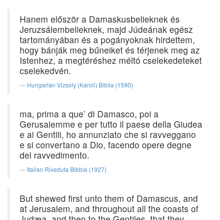
Hanem először a Damaskusbelieknek és
Jeruzsálembelieknek, majd Júdeának egész
tartományában és a pogányoknak hirdettem,
hogy bánják meg bűneiket és térjenek meg az
Istenhez, a megtéréshez méltó cselekedeteket
cselekedvén.
Hungarian Vizsoly (Karoli) Biblia (1590)
ma, prima a que’ di Damasco, poi a
Gerusalemme e per tutto il paese della Giudea
e ai Gentili, ho annunziato che si ravveggano
e si convertano a Dio, facendo opere degne
del ravvedimento.
Italian Riveduta Bibbia (1927)
But shewed first unto them of Damascus, and
at Jerusalem, and throughout all the coasts of
Judæa, and then to the Gentiles, that they