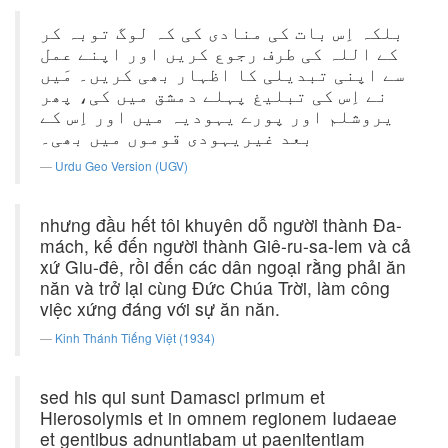
بلکہ اِس بات کی منادی کی کہ لوگ توبہ کر
کے اللہ کی طرف رجوع کریں اور اپنے عمل
سے اپنی تبدیلی کا اظہار بھی کریں۔ مَیں
نے اِس کی تبلیغ پہلے دمشق میں کی، پھر
یروشلم اور پورے یہودیہ میں اور اِس کے
بعد غیریہودی قوموں میں بھی۔
Urdu Geo Version (UGV)
nhưng đầu hết tôi khuyên dỗ người thành Ða-
mách, kế đến người thành Giê-ru-sa-lem và cả
xứ Giu-đê, rồi đến các dân ngoại rằng phải ăn
năn và trở lại cùng Ðức Chúa Trời, làm công
việc xứng đáng với sự ăn năn.
Kinh Thánh Tiếng Việt (1934)
sed his qui sunt Damasci primum et
Hierosolymis et in omnem regionem Iudaeae
et gentibus adnuntiabam ut paenitentiam