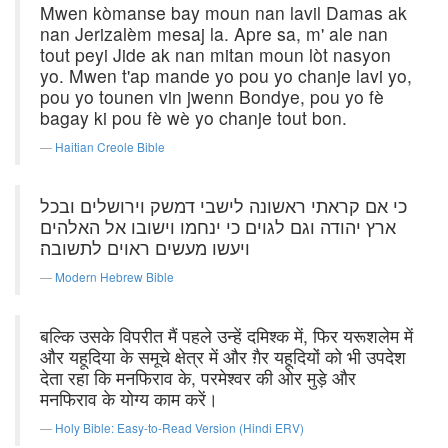
Mwen kòmanse bay moun nan lavil Damas ak
nan Jerizalèm mesaj la. Apre sa, m' ale nan
tout peyi Jide ak nan mitan moun lòt nasyon
yo. Mwen t'ap mande yo pou yo chanje lavi yo,
pou yo tounen vin jwenn Bondye, pou yo fè
bagay ki pou fè wè yo chanje tout bon.
Haitian Creole Bible
כי אם קראתי ראשונה לישבי דמשק וירושלים ובכל
ארץ יהודה וגם לגוים כי ינחמו וישובו אל האלהים
ויעשו מעשים ראוים לתשובה׃
Modern Hebrew Bible
बल्कि उसके विपरीत मैं पहले उन्हें दमिश्क में, फिर यरूशलेम में
और यहूदिया के समूचे क्षेत्र में और ग़ैर यहूदियों को भी उपदेश
देता रहा कि मनफिराव के, परमेश्वर की ओर मुड़े और
मनफिराव के योग्य काम करें।
Holy Bible: Easy-to-Read Version (Hindi ERV)