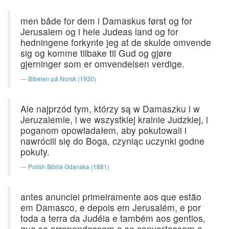
men både for dem i Damaskus først og for
Jerusalem og i hele Judeas land og for
hedningene forkynte jeg at de skulde omvende
sig og komme tilbake til Gud og gjøre
gjerninger som er omvendelsen verdige.
Bibelen på Norsk (1930)
Ale najprzód tym, którzy są w Damaszku i w
Jeruzalemie, i we wszystkiej krainie Judzkiej, i
poganom opowiadałem, aby pokutowali i
nawrócili się do Boga, czyniąc uczynki godne
pokuty.
Polish Biblia Gdanska (1881)
antes anunciei primeiramente aos que estão
em Damasco, e depois em Jerusalém, e por
toda a terra da Judéia e também aos gentios,
que se arrependessem e se convertessem a