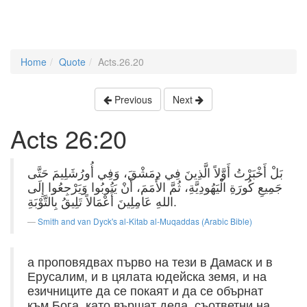
Home
Quote
Acts.26.20
Previous
Next
Acts 26:20
بَلْ أَخْبَرْتُ أَوَّلاً الَّذِينَ فِي دِمَشْقَ، وَفِي أُورُشَلِيمَ حَتَّى
جَمِيعِ كُورَةِ الْيَهُودِيَّةِ، ثُمَّ الأُمَمَ، أَنْ يَتُوبُوا وَيَرْجِعُوا إِلَى
اللهِ عَامِلِينَ أَعْمَالاً تَلِيقُ بِالتَّوْبَةِ.
Smith and van Dyck's al-Kitab al-Muqaddas (Arabic Bible)
а проповядвах първо на тези в Дамаск и в
Ерусалим, и в цялата юдейска земя, и на
езичниците да се покаят и да се обърнат
към Бога, като вършат дела, съответни на