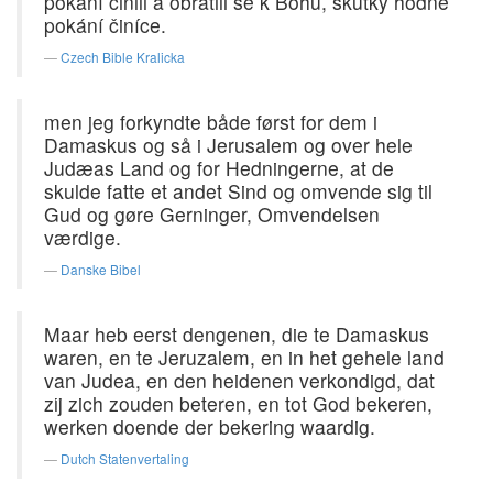
pokání činili a obrátili se k Bohu, skutky hodné
pokání činíce.
Czech Bible Kralicka
men jeg forkyndte både først for dem i
Damaskus og så i Jerusalem og over hele
Judæas Land og for Hedningerne, at de
skulde fatte et andet Sind og omvende sig til
Gud og gøre Gerninger, Omvendelsen
værdige.
Danske Bibel
Maar heb eerst dengenen, die te Damaskus
waren, en te Jeruzalem, en in het gehele land
van Judea, en den heidenen verkondigd, dat
zij zich zouden beteren, en tot God bekeren,
werken doende der bekering waardig.
Dutch Statenvertaling