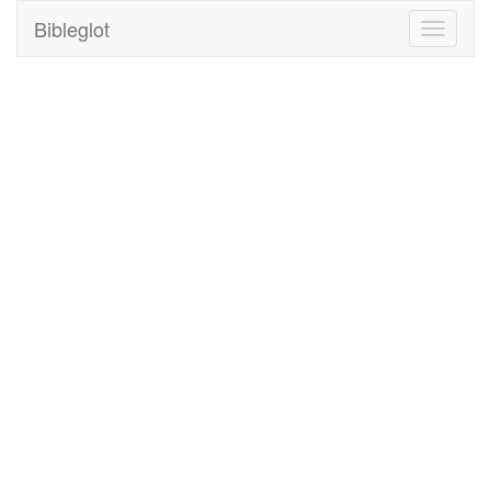
Bibleglot
Toggle
navigati