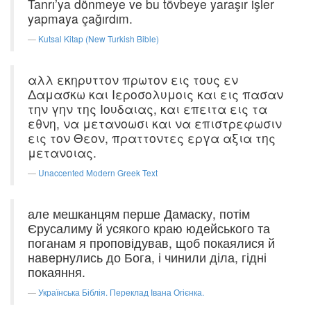
Tanrı’ya dönmeye ve bu tövbeye yaraşır işler
yapmaya çağırdım.
Kutsal Kitap (New Turkish Bible)
αλλ εκηρυττον πρωτον εις τους εν
Δαμασκω και Ιεροσολυμοις και εις πασαν
την γην της Ιουδαιας, και επειτα εις τα
εθνη, να μετανοωσι και να επιστρεφωσιν
εις τον Θεον, πραττοντες εργα αξια της
μετανοιας.
Unaccented Modern Greek Text
але мешканцям перше Дамаску, потім
Єрусалиму й усякого краю юдейського та
поганам я проповідував, щоб покаялися й
навернулись до Бога, і чинили діла, гідні
покаяння.
Українська Біблія. Переклад Івана Огієнка.