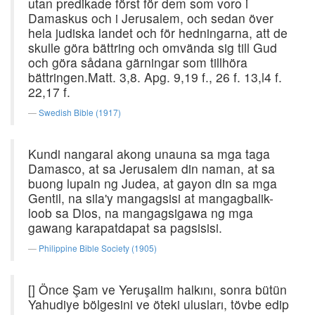
utan predikade först för dem som voro i
Damaskus och i Jerusalem, och sedan över
hela judiska landet och för hedningarna, att de
skulle göra bättring och omvända sig till Gud
och göra sådana gärningar som tillhöra
bättringen.Matt. 3,8. Apg. 9,19 f., 26 f. 13,l4 f.
22,17 f.
Swedish Bible (1917)
Kundi nangaral akong unauna sa mga taga
Damasco, at sa Jerusalem din naman, at sa
buong lupain ng Judea, at gayon din sa mga
Gentil, na sila'y mangagsisi at mangagbalik-
loob sa Dios, na mangagsigawa ng mga
gawang karapatdapat sa pagsisisi.
Philippine Bible Society (1905)
[] Önce Şam ve Yeruşalim halkını, sonra bütün
Yahudiye bölgesini ve öteki ulusları, tövbe edip