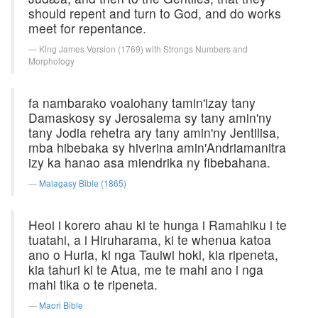
should repent and turn to God, and do works
meet for repentance.
King James Version (1769) with Strongs Numbers and
Morphology
fa nambarako voalohany tamin'izay tany
Damaskosy sy Jerosalema sy tany amin'ny
tany Jodia rehetra ary tany amin'ny Jentilisa,
mba hibebaka sy hiverina amin'Andriamanitra
izy ka hanao asa miendrika ny fibebahana.
Malagasy Bible (1865)
Heoi i korero ahau ki te hunga i Ramahiku i te
tuatahi, a i Hiruharama, ki te whenua katoa
ano o Huria, ki nga Tauiwi hoki, kia ripeneta,
kia tahuri ki te Atua, me te mahi ano i nga
mahi tika o te ripeneta.
Maori Bible