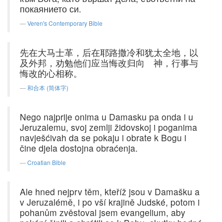
покаянието си.
Veren's Contemporary Bible
先在大马士革，后在耶路撒冷和犹太全地，以
及外邦，劝勉他们应当悔改归向 神，行事与
悔改的心相称。
和合本 (简体字)
Nego najprije onima u Damasku pa onda i u
Jeruzalemu, svoj zemlji židovskoj i poganima
navješćivah da se pokaju i obrate k Bogu i
čine djela dostojna obraćenja.
Croatian Bible
Ale hned nejprv těm, kteříž jsou v Damašku a
v Jeruzalémě, i po vší krajině Judské, potom i
pohanům zvěstoval jsem evangelium, aby