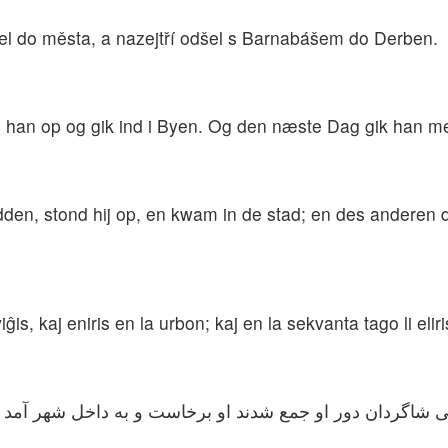
 všel do města, a nazejtří odšel s Barnabášem do Derben.
han op og gik ind i Byen. Og den næste Dag gik han me
den, stond hij op, en kwam in de stad; en des anderen d
leviĝis, kaj eniris en la urbon; kaj en la sekvanta tago li e