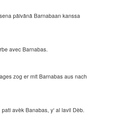
toisena päivänä Barnabaan kanssa
 Derbe avec Barnabas.
 Tages zog er mit Barnabas aus nach
i pati avèk Banabas, y' al lavil Dèb.