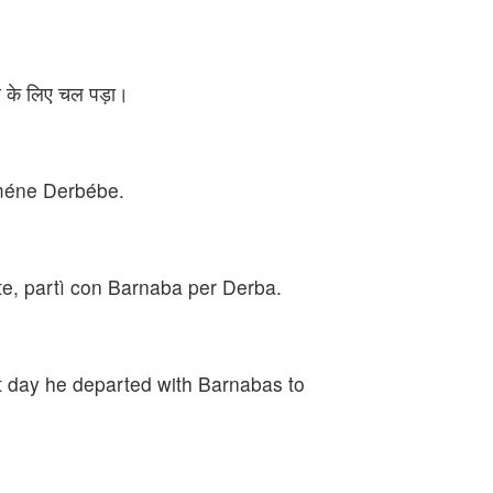
े के लिए चल पड़ा।
lméne Derbébe.
ente, partì con Barnaba per Derba.
xt day he departed with Barnabas to