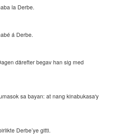
rnaba la Derbe.
rnabé á Derbe.
 Dagen därefter begav han sig med
pumasok sa bayan: at nang kinabukasa'y
likte Derbe’ye gitti.