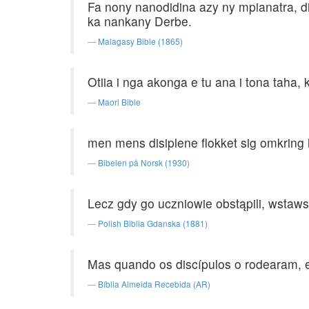
Fa nony nanodidina azy ny mpianatra, di
ka nankany Derbe.
Malagasy Bible (1865)
Otiia i nga akonga e tu ana i tona taha,
Maori Bible
men mens disiplene flokket sig omkring
Bibelen på Norsk (1930)
Lecz gdy go uczniowie obstąpili, wstaw
Polish Biblia Gdanska (1881)
Mas quando os discípulos o rodearam, e
Bíblia Almeida Recebida (AR)