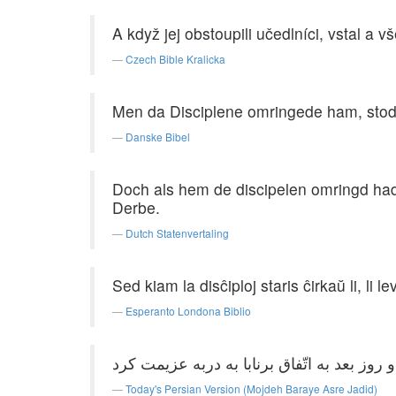
A když jej obstoupili učedlníci, vstal a
Czech Bible Kralicka
Men da Disciplene omringede ham, stod 
Danske Bibel
Doch als hem de discipelen omringd had
Derbe.
Dutch Statenvertaling
Sed kiam la disĉiploj staris ĉirkaŭ li, li 
Esperanto Londona Biblio
Today's Persian Version (Mojdeh Baraye Asre Jadid)