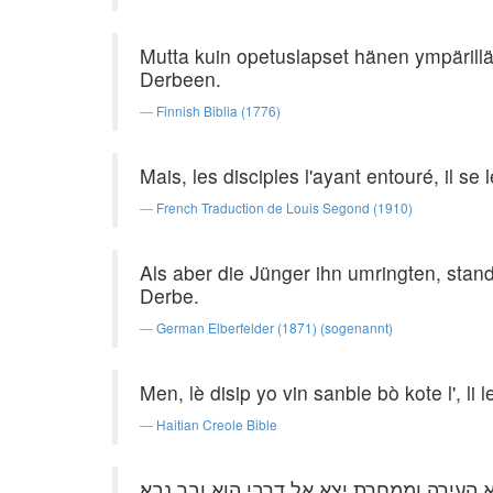
Mutta kuin opetuslapset hänen ympärillä
Derbeen.
Finnish Biblia (1776)
Mais, les disciples l'ayant entouré, il se
French Traduction de Louis Segond (1910)
Als aber die Jünger ihn umringten, stan
Derbe.
German Elberfelder (1871) (sogenannt)
Men, lè disip yo vin sanble bò kote l', li
Haitian Creole Bible
א העירה וממחרת יצא אל דרבי הוא ובר נבא׃