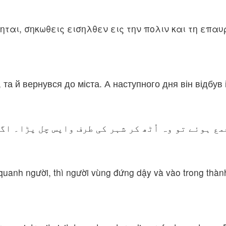
ται, σηκωθεις εισηλθεν εις την πολιν και τη επα
в, та й вернувся до міста. А наступного дня він відбу
مع ہوئے تو وہ اُٹھ کر شہر کی طرف واپس چل پڑا۔ اگ
nh người, thì người vùng đứng dậy và vào trong thành.