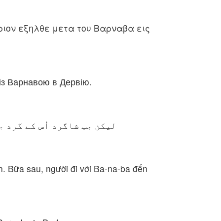
υριον εξηλθε μετα του Βαρναβα εις
в із Варнавою в Дервію.
لیکن جب شاگرد اُس کے گرد ج
 Bữa sau, người đi với Ba-na-ba đến