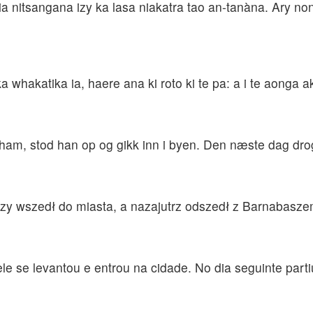
a nitsangana izy ka lasa niakatra tao an-tanàna. Ary non
 ka whakatika ia, haere ana ki roto ki te pa: a i te aong
 ham, stod han op og gikk inn i byen. Den næste dag dr
szy wszedł do miasta, a nazajutrz odszedł z Barnabasz
le se levantou e entrou na cidade. No dia seguinte par