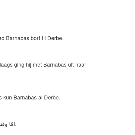
d Barnabas bort til Derbe.
aags ging hij met Barnabas uit naar
liris kun Barnabas al Derbe.
امّا وقتی شاگردان دور او جمع شدند او برخاست و به داخل شهر آمد و روز بعد به اتّفاق برنابا به دربه عزیمت كرد.