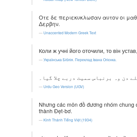
Οτε δε περιεκυκλωσαν αυτον οι μαθη
Δερβην.
Unaccented Modern Greek Text
Коли ж учні його оточили, то він уста
Українська Біблія. Переклад Івана Огієнка.
لے دن وہ برنباس سمیت دربے چلا گیا۔
Urdu Geo Version (UGV)
Nhưng các môn đồ đương nhóm chung qua
thành Ðẹt-bơ.
Kinh Thánh Tiếng Việt (1934)