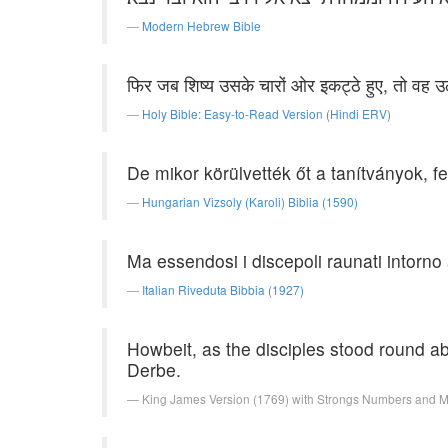
Modern Hebrew Bible
फिर जब शिष्य उसके चारों ओर इकट्ठे हुए, तो वह
Holy Bible: Easy-to-Read Version (Hindi ERV)
De mikor körülvették őt a tanítványok,
Hungarian Vizsoly (Karoli) Biblia (1590)
Ma essendosi i discepoli raunati intorno a
Italian Riveduta Bibbia (1927)
Howbeit, as the disciples stood round a
Derbe.
King James Version (1769) with Strongs Numbers and 