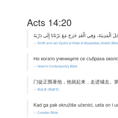
Acts 14:20
Smith and van Dyck's al-Kitab al-Muqaddas (Arabic Bibl
Но когато учениците се събраха около
Veren's Contemporary Bible
门徒正围著他，他就起来，走进城去。
和合本 (简体字)
Kad ga pak okružiše učenici, usta on i
Croatian Bible