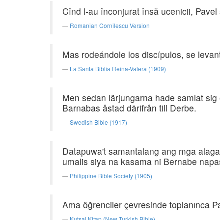
Cînd l-au înconjurat însă ucenicii, Pavel 
Romanian Cornilescu Version
Mas rodeándole los discípulos, se levan
La Santa Biblia Reina-Valera (1909)
Men sedan lärjungarna hade samlat sig 
Barnabas åstad därifrån till Derbe.
Swedish Bible (1917)
Datapuwa't samantalang ang mga alagad 
umalis siya na kasama ni Bernabe napa
Philippine Bible Society (1905)
Ama öğrenciler çevresinde toplanınca Pav
Kutsal Kitap (New Turkish Bible)