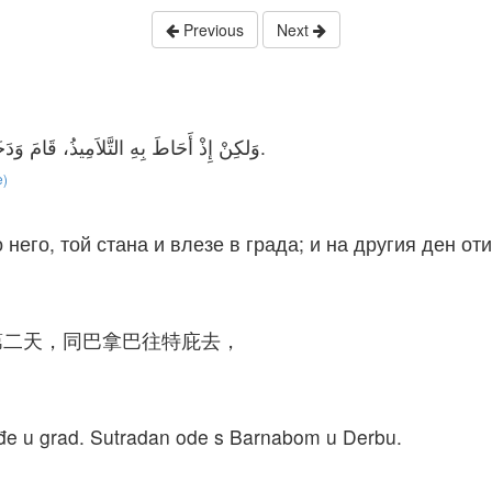
Previous
Next
وَلكِنْ إِذْ أَحَاطَ بِهِ التَّلاَمِيذُ، قَامَ وَدَخَلَ الْمَدِينَةَ، وَفِي الْغَدِ خَرَجَ مَعَ بَرْنَابَا إِلَى دَرْبَةَ.
e)
 него, той стана и влезе в града; и на другия ден от
第二天，同巴拿巴往特庇去，
 uđe u grad. Sutradan ode s Barnabom u Derbu.