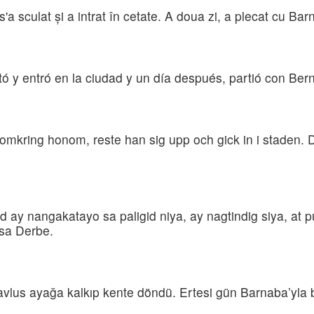
s'a sculat şi a intrat în cetate. A doua zi, a plecat cu Ba
tó y entró en la ciudad y un día después, partió con Be
omkring honom, reste han sig upp och gick in i staden.
ay nangakatayo sa paligid niya, ay nagtindig siya, at 
sa Derbe.
lus ayağa kalkıp kente döndü. Ertesi gün Barnaba’yla bir