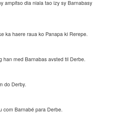
y ampitso dia niala tao izy sy Barnabasy
a ake ka haere raua ko Panapa ki Rerepe.
og han med Barnabas avsted til Derbe.
em do Derby.
tiu com Barnabé para Derbe.