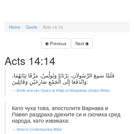
Home
Quote
Acts.14.14
Previous
Next
Acts 14:14
فَلَمَّا سَمِعَ الرَّسُولاَنِ، بَرْنَابَا وَبُولُسُ، مَزَّقَا ثِيَابَهُمَا،
وَانْدَفَعَا إِلَى الْجَمْعِ صَارِخَيْنِ وَقَائِلِينَ:
Smith and van Dyck's al-Kitab al-Muqaddas (Arabic Bible)
Като чуха това, апостолите Варнава и
Павел раздраха дрехите си и скочиха сред
народа, като извикаха:
Veren's Contemporary Bible