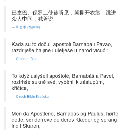
巴拿巴、保罗二使徒听见，就撕开衣裳，跳进
众人中间，喊著说：
和合本 (简体字)
Kada su to dočuli apostoli Barnaba i Pavao,
razdriješe haljine i uletješe u narod vičući:
Croatian Bible
To když uslyšeli apoštolé, Barnabáš a Pavel,
roztrhše sukně své, vyběhli k zástupům,
křičíce,
Czech Bible Kralicka
Men da Apostlene, Barnabas og Paulus, hørte
dette, sønderreve de deres Klæder og sprang
ind i Skaren,