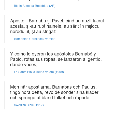
Bíblia Almeida Recebida (AR)
Apostolii Barnaba şi Pavel, cînd au auzit lucrul
acesta, şi-au rupt hainele, au sărit în mijlocul
norodului, şi au strigat:
Romanian Cornilescu Version
Y como lo oyeron los apóstoles Bernabé y
Pablo, rotas sus ropas, se lanzaron al gentío,
dando voces,
La Santa Biblia Reina-Valera (1909)
Men när apostlarna, Barnabas och Paulus,
fingo höra detta, revo de sönder sina kläder
och sprungo ut bland folket och ropade
Swedish Bible (1917)