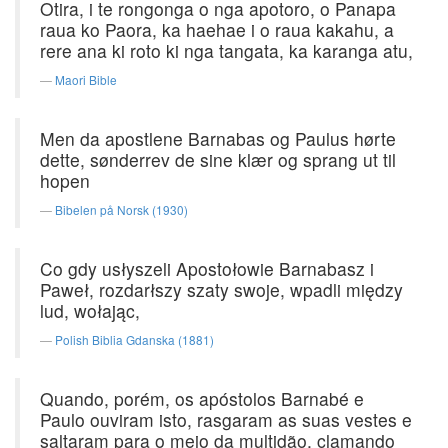
Otira, i te rongonga o nga apotoro, o Panapa
raua ko Paora, ka haehae i o raua kakahu, a
rere ana ki roto ki nga tangata, ka karanga atu,
Maori Bible
Men da apostlene Barnabas og Paulus hørte
dette, sønderrev de sine klær og sprang ut til
hopen
Bibelen på Norsk (1930)
Co gdy usłyszeli Apostołowie Barnabasz i
Paweł, rozdarłszy szaty swoje, wpadli między
lud, wołając,
Polish Biblia Gdanska (1881)
Quando, porém, os apóstolos Barnabé e
Paulo ouviram isto, rasgaram as suas vestes e
saltaram para o meio da multidão, clamando