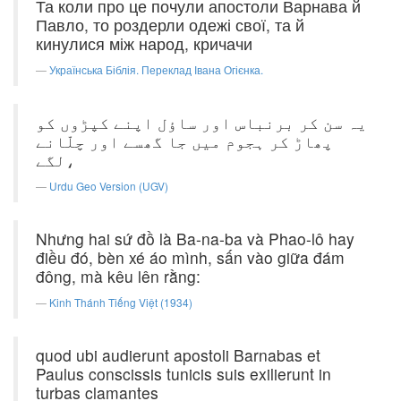
Та коли про це почули апостоли Варнава й
Павло, то роздерли одежі свої, та й
кинулися між народ, кричачи
Українська Біблія. Переклад Івана Огієнка.
یہ سن کر برنباس اور ساؤل اپنے کپڑوں کو
پھاڑ کر ہجوم میں جا گھسے اور چلّانے
لگے،
Urdu Geo Version (UGV)
Nhưng hai sứ đồ là Ba-na-ba và Phao-lô hay
điều đó, bèn xé áo mình, sấn vào giữa đám
đông, mà kêu lên rằng:
Kinh Thánh Tiếng Việt (1934)
quod ubi audierunt apostoli Barnabas et
Paulus conscissis tunicis suis exilierunt in
turbas clamantes