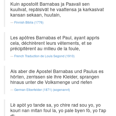
Kuin apostolit Barnabas ja Paavali sen
kuulivat, repäisivät he vaattensa ja karkasivat
kansan sekaan, huutain,
Finnish Biblia (1776)
Les apôtres Barnabas et Paul, ayant appris
cela, déchirèrent leurs vêtements, et se
précipitèrent au milieu de la foule,
French Traduction de Louis Segond (1910)
Als aber die Apostel Barnabas und Paulus es
hörten, zerrissen sie ihre Kleider, sprangen
hinaus unter die Volksmenge und riefen
German Elberfelder (1871) (sogenannt)
Lè apòt yo tande sa, yo chire rad sou yo, yo
kouri nan mitan foul la, yo pale byen fò, yo t'ap
di: