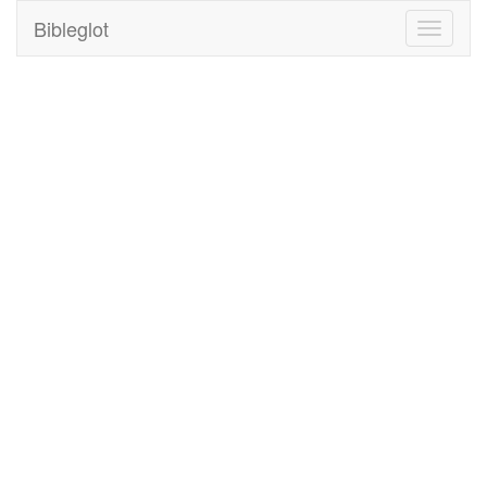
Bibleglot
Toggle
navigati