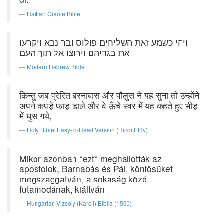
Haitian Creole Bible
ויהי כשמע זאת השליחים פולוס ובר נבא ויקרעו
את בגדיהם וירוצו אל תוך העם׃
Modern Hebrew Bible
किन्तु जब प्रेरित बरनाबास और पौलुस ने यह सुना तो उन्होंने
अपने कपड़े फाड़ डाले और वे ऊँचे स्वर में यह कहते हुए भीड़
में घुस गये,
Holy Bible: Easy-to-Read Version (Hindi ERV)
Mikor azonban *ezt* meghallották az
apostolok, Barnabás és Pál, köntösüket
megszaggatván, a sokaság közé
futamodának, kiáltván
Hungarian Vizsoly (Karoli) Biblia (1590)