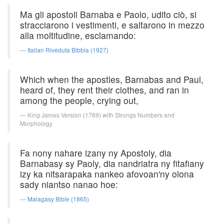
Ma gli apostoli Barnaba e Paolo, udito ciò, si
stracciarono i vestimenti, e saltarono in mezzo
alla moltitudine, esclamando:
Italian Riveduta Bibbia (1927)
Which when the apostles, Barnabas and Paul,
heard of, they rent their clothes, and ran in
among the people, crying out,
King James Version (1769) with Strongs Numbers and
Morphology
Fa nony nahare izany ny Apostoly, dia
Barnabasy sy Paoly, dia nandriatra ny fitafiany
izy ka nitsarapaka nankeo afovoan'ny olona
sady niantso nanao hoe:
Malagasy Bible (1865)