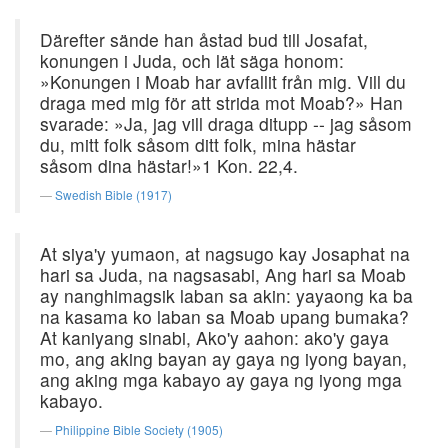
Därefter sände han åstad bud till Josafat,
konungen i Juda, och lät säga honom:
»Konungen i Moab har avfallit från mig. Vill du
draga med mig för att strida mot Moab?» Han
svarade: »Ja, jag vill draga ditupp -- jag såsom
du, mitt folk såsom ditt folk, mina hästar
såsom dina hästar!»1 Kon. 22,4.
Swedish Bible (1917)
At siya'y yumaon, at nagsugo kay Josaphat na
hari sa Juda, na nagsasabi, Ang hari sa Moab
ay nanghimagsik laban sa akin: yayaong ka ba
na kasama ko laban sa Moab upang bumaka?
At kaniyang sinabi, Ako'y aahon: ako'y gaya
mo, ang aking bayan ay gaya ng iyong bayan,
ang aking mga kabayo ay gaya ng iyong mga
kabayo.
Philippine Bible Society (1905)