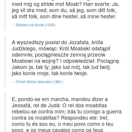
med mig og stride mot Moab? Han svarte: Ja,
jeg vil dra med; som du, så jeg, som ditt folk,
så mitt folk, som dine hester, så mine hester.
Bibelen på Norsk (1930)
A wyszedłszy posłał do Jozafata, króla
Judzkiego, mówiąc: Król Moabski odstąpił
odemnie; pociągnieszże zemną przeciw
Moabowi na wojnę? I odpowiedział: Pociągnę.
Jakom ja, tak ty; jako lud mój, tak lud twój;
jako konie moje, tak konie twoje.
Polish Biblia Gdanska (1881)
E, pondo-se em marcha, mandou dizer a
Jeosafá, rei de Judá: O rei dos moabitas
rebelou-se contra mim; irás tu comigo a guerra
contra os moabitas? Respondeu ele: Irei;
como tu és sou eu, o meu povo como o teu
povo, e os meus cavalos como os teus