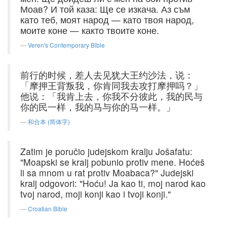
Моав? И той каза: Ще се изкача. Аз съм
като теб, моят народ — като твоя народ,
моите коне — както твоите коне.
Veren's Contemporary Bible
前行的时候，差人去见犹大王约沙法，说：
「摩押王背叛我，你肯同我去攻打摩押吗？」
他说：「我肯上去，你我不分彼此，我的民与
你的民一样，我的马与你的马一样。」
和合本 (简体字)
Zatim je poručio judejskom kralju Jošafatu:
"Moapski se kralj pobunio protiv mene. Hoćeš
li sa mnom u rat protiv Moabaca?" Judejski
kralj odgovori: "Hoću! Ja kao ti, moj narod kao
tvoj narod, moji konji kao i tvoji konji."
Croatian Bible