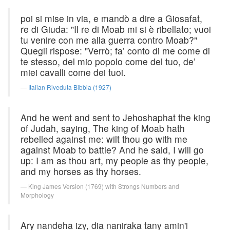
poi si mise in via, e mandò a dire a Giosafat,
re di Giuda: "Il re di Moab mi si è ribellato; vuoi
tu venire con me alla guerra contro Moab?"
Quegli rispose: "Verrò; fa’ conto di me come di
te stesso, del mio popolo come del tuo, de’
miei cavalli come dei tuoi.
Italian Riveduta Bibbia (1927)
And he went and sent to Jehoshaphat the king
of Judah, saying, The king of Moab hath
rebelled against me: wilt thou go with me
against Moab to battle? And he said, I will go
up: I am as thou art, my people as thy people,
and my horses as thy horses.
King James Version (1769) with Strongs Numbers and
Morphology
Ary nandeha izy, dia naniraka tany amin'i