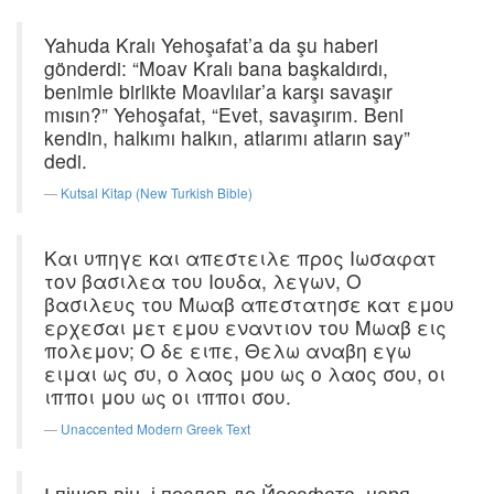
Yahuda Kralı Yehoşafat’a da şu haberi
gönderdi: “Moav Kralı bana başkaldırdı,
benimle birlikte Moavlılar’a karşı savaşır
mısın?” Yehoşafat, “Evet, savaşırım. Beni
kendin, halkımı halkın, atlarımı atların say”
dedi.
Kutsal Kitap (New Turkish Bible)
Και υπηγε και απεστειλε προς Ιωσαφατ
τον βασιλεα του Ιουδα, λεγων, Ο
βασιλευς του Μωαβ απεστατησε κατ εμου
ερχεσαι μετ εμου εναντιον του Μωαβ εις
πολεμον; Ο δε ειπε, Θελω αναβη εγω
ειμαι ως συ, ο λαος μου ως ο λαος σου, οι
ιπποι μου ως οι ιπποι σου.
Unaccented Modern Greek Text
І пішов він, і послав до Йосафата, царя