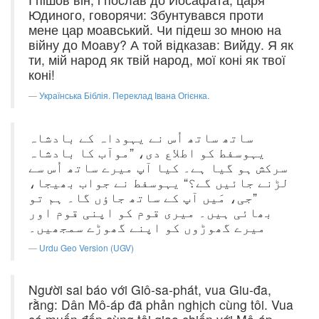
Юдиного, говорячи: Збунтувався проти
мене цар моавський. Чи підеш зо мною на
війну до Моаву? А той відказав: Вийду. Я як
ти, мій народ як твій народ, мої коні як твої
коні!
Українська Біблія. Переклад Івана Огієнка.
ساتھ ساتھ اُس نے یہوداہ کے بادشاہ
یہوسفط کو اطلاع دی، ”موآب کا بادشاہ
سرکش ہو گیا ہے۔ کیا آپ میرے ساتھ اُس سے
لڑنے جائیں گے؟“ یہوسفط نے جواب بھیجا،
”جی، مَیں آپ کے ساتھ جاؤں گا۔ ہم تو
بھائی ہیں۔ میری قوم کو اپنی قوم اور
میرے گھوڑوں کو اپنے گھوڑے سمجھیں۔
Urdu Geo Version (UGV)
Người sai báo với Giô-sa-phát, vua Giu-đa,
rằng: Dân Mô-áp đã phản nghịch cùng tôi. Vua