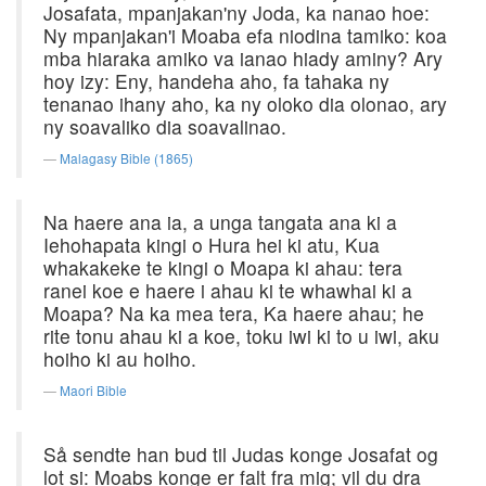
Josafata, mpanjakan'ny Joda, ka nanao hoe:
Ny mpanjakan'i Moaba efa niodina tamiko: koa
mba hiaraka amiko va ianao hiady aminy? Ary
hoy izy: Eny, handeha aho, fa tahaka ny
tenanao ihany aho, ka ny oloko dia olonao, ary
ny soavaliko dia soavalinao.
Malagasy Bible (1865)
Na haere ana ia, a unga tangata ana ki a
Iehohapata kingi o Hura hei ki atu, Kua
whakakeke te kingi o Moapa ki ahau: tera
ranei koe e haere i ahau ki te whawhai ki a
Moapa? Na ka mea tera, Ka haere ahau; he
rite tonu ahau ki a koe, toku iwi ki to u iwi, aku
hoiho ki au hoiho.
Maori Bible
Så sendte han bud til Judas konge Josafat og
lot si: Moabs konge er falt fra mig; vil du dra