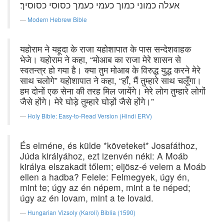
אעלה כמוני כמוך כעמי כעמך כסוסי כסוסיך׃
Modern Hebrew Bible
यहोराम ने यहूदा के राजा यहोशापात के पास सन्देशवाहक
भेजे। यहोराम ने कहा, “मोआब का राजा मेरे शासन से
स्वतन्त्र हो गया है। क्या तुम मोआब के विरुद्ध युद्ध करने मेरे
साथ चलोगे” यहोशापात ने कहा, “हाँ, मैं तुम्हारे साथ चलूँगा।
हम दोनों एक सेना की तरह मिल जायेंगे। मेरे लोग तुम्हारे लोगों
जैसे होंगे। मेरे घोड़े तुम्हारे घोड़ों जैसे होंगे।”
Holy Bible: Easy-to-Read Version (Hindi ERV)
És elméne, és külde *követeket* Josafáthoz,
Júda királyához, ezt izenvén néki: A Moáb
királya elszakadt tőlem; eljösz-é velem a Moáb
ellen a hadba? Felele: Felmegyek, úgy én,
mint te; úgy az én népem, mint a te néped;
úgy az én lovam, mint a te lovaid.
Hungarian Vizsoly (Karoli) Biblia (1590)