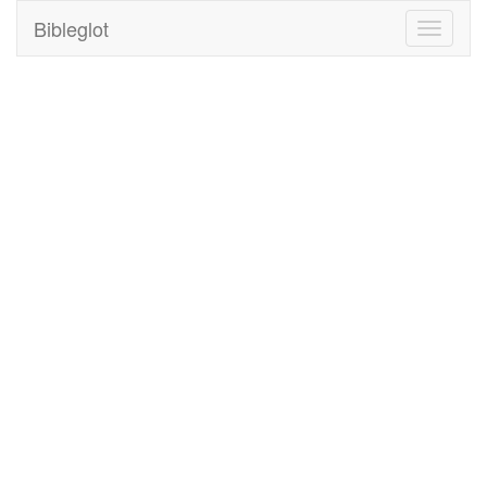
Bibleglot
Toggle
navigati