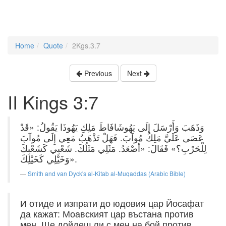
Home
Quote
2Kgs.3.7
Previous
Next
II Kings 3:7
وَذَهَبَ وَأَرْسَلَ إِلَى يَهُوشَافَاطَ مَلِكِ يَهُوذَا يَقُولُ: «قَدْ
عَصَى عَلَيَّ مَلِكُ مُوآبَ. فَهَلْ تَذْهَبُ مَعِي إِلَى مُوآبَ
لِلْحَرْبِ؟» فَقَالَ: «أَصْعَدُ. مَثَلِي مَثَلُكَ. شَعْبِي كَشَعْبِكَ
وَخَيْلِي كَخَيْلِكَ».
Smith and van Dyck's al-Kitab al-Muqaddas (Arabic Bible)
И отиде и изпрати до юдовия цар Йосафат
да кажат: Моавският цар въстана против
мен. Ще дойдеш ли с мен на бой против