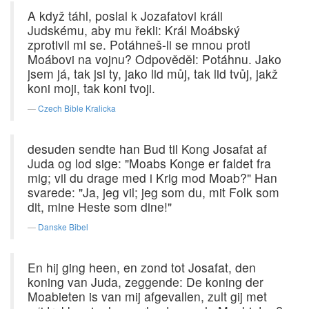
A když táhl, poslal k Jozafatovi králi
Judskému, aby mu řekli: Král Moábský
zprotivil mi se. Potáhneš-li se mnou proti
Moábovi na vojnu? Odpověděl: Potáhnu. Jako
jsem já, tak jsi ty, jako lid můj, tak lid tvůj, jakž
koni moji, tak koni tvoji.
Czech Bible Kralicka
desuden sendte han Bud til Kong Josafat af
Juda og lod sige: "Moabs Konge er faldet fra
mig; vil du drage med i Krig mod Moab?" Han
svarede: "Ja, jeg vil; jeg som du, mit Folk som
dit, mine Heste som dine!"
Danske Bibel
En hij ging heen, en zond tot Josafat, den
koning van Juda, zeggende: De koning der
Moabieten is van mij afgevallen, zult gij met