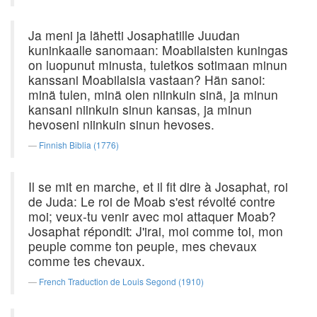
Ja meni ja lähetti Josaphatille Juudan
kuninkaalle sanomaan: Moabilaisten kuningas
on luopunut minusta, tuletkos sotimaan minun
kanssani Moabilaisia vastaan? Hän sanoi:
minä tulen, minä olen niinkuin sinä, ja minun
kansani niinkuin sinun kansas, ja minun
hevoseni niinkuin sinun hevoses.
Finnish Biblia (1776)
Il se mit en marche, et il fit dire à Josaphat, roi
de Juda: Le roi de Moab s'est révolté contre
moi; veux-tu venir avec moi attaquer Moab?
Josaphat répondit: J'irai, moi comme toi, mon
peuple comme ton peuple, mes chevaux
comme tes chevaux.
French Traduction de Louis Segond (1910)