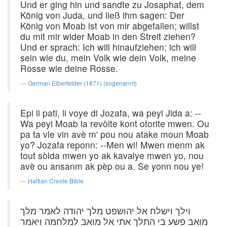
Und er ging hin und sandte zu Josaphat, dem
König von Juda, und ließ ihm sagen: Der
König von Moab ist von mir abgefallen; willst
du mit mir wider Moab in den Streit ziehen?
Und er sprach: Ich will hinaufziehen; ich will
sein wie du, mein Volk wie dein Volk, meine
Rosse wie deine Rosse.
German Elberfelder (1871) (sogenannt)
Epi li pati, li voye di Jozafa, wa peyi Jida a: --
Wa peyi Moab la revòlte kont otorite mwen. Ou
pa ta vle vin avè m' pou nou atake moun Moab
yo? Jozafa reponn: --Men wi! Mwen menm ak
tout sòlda mwen yo ak kavalye mwen yo, nou
avè ou ansanm ak pèp ou a. Se yonn nou ye!
Haitian Creole Bible
וילך וישלח אל יהושפט מלך יהודה לאמר מלך
מואב פשע בי התלך אתי אל מואב למלחמה ויאמר