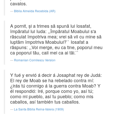
cavalos.
Bíblia Almeida Recebida (AR)
A pornit, şi a trimes să spună lui Iosafat,
împăratul lui Iuda: ,,Împăratul Moabului s'a
răsculat împotriva mea; vrei să vii cu mine să
luptăm împotriva Moabului?`` Iosafat a
răspuns: ,,Voi merge, eu ca tine, poporul meu
ca poporul tău, caii mei ca ai tăi.``
Romanian Cornilescu Version
Y fué y envió á decir á Josaphat rey de Judá:
El rey de Moab se ha rebelado contra mí:
¿irás tú conmigo á la guerra contra Moab? Y
él respondió: Iré, porque como yo, así tú;
como mi pueblo, así tu pueblo; como mis
caballos, así también tus caballos.
La Santa Biblia Reina-Valera (1909)