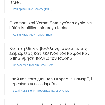
Israel.
Philippine Bible Society (1905)
O zaman Kral Yoram Samiriye’den ayrıldı ve
bütün İsrailliler’i bir araya topladı.
Kutsal Kitap (New Turkish Bible)
Και εξηλθεν ο βασιλευς Ιωραμ εκ της
Σαμαρειας κατ εκεινον τον καιρον και
απηριθμησε παντα τον Ισραηλ.
Unaccented Modern Greek Text
І вийшов того дня цар Єгорам із Самарії, і
перелічив усього Ізраїля.
Українська Біблія. Переклад Івана Огієнка.
تب یورام بادشاہ نے سامریہ سے نکل کر