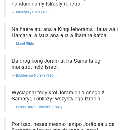
nandamina ny Isiraely rehetra.
Malagasy Bible (1865)
Na haere atu ana a Kingi Iehorama i taua wa i
Hamaria, a taua ana e ia a Iharaira katoa.
Maori Bible
Da drog kong Joram ut fra Samaria og
mønstret hele Israel.
Bibelen på Norsk (1930)
Wyciągnął tedy król Joram dnia onego z
Samaryi, i obliczył wszystkiego Izraela.
Polish Biblia Gdanska (1881)
Por isso, nesse mesmo tempo Jorão saiu de
Samaria e fez revista de todo o Israel.