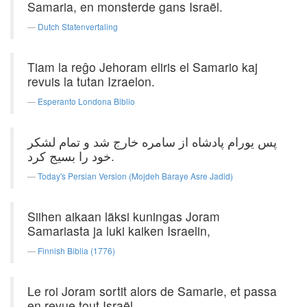
Samaria, en monsterde gans Israël.
Dutch Statenvertaling
Tiam la reĝo Jehoram eliris el Samario kaj
revuis la tutan Izraelon.
Esperanto Londona Biblio
پس یورام پادشاه از سامره خارج شد و تمام لشکر
خود را بسیج کرد.
Today's Persian Version (Mojdeh Baraye Asre Jadid)
Siihen aikaan läksi kuningas Joram
Samariasta ja luki kaiken Israelin,
Finnish Biblia (1776)
Le roi Joram sortit alors de Samarie, et passa
en revue tout Israël.