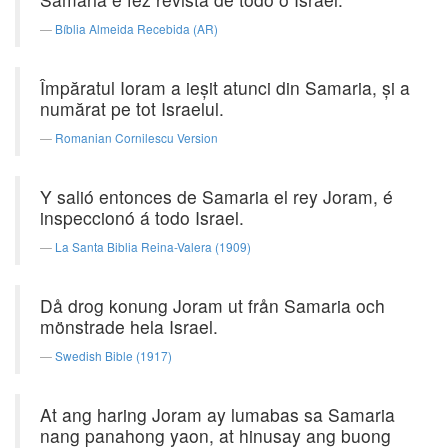
Bíblia Almeida Recebida (AR)
Împăratul Ioram a ieşit atunci din Samaria, şi a
numărat pe tot Israelul.
Romanian Cornilescu Version
Y salió entonces de Samaria el rey Joram, é
inspeccionó á todo Israel.
La Santa Biblia Reina-Valera (1909)
Då drog konung Joram ut från Samaria och
mönstrade hela Israel.
Swedish Bible (1917)
At ang haring Joram ay lumabas sa Samaria
nang panahong yaon, at hinusay ang buong