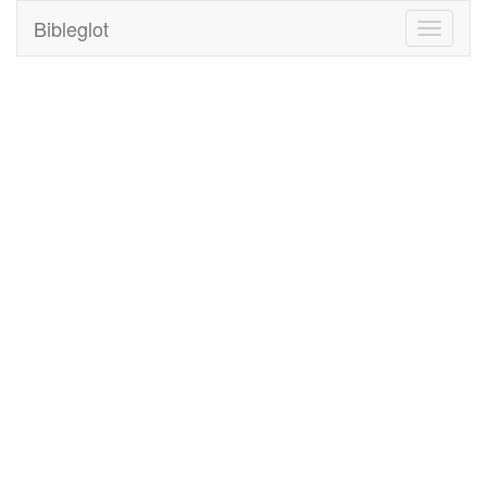
Bibleglot
Toggle
navigati