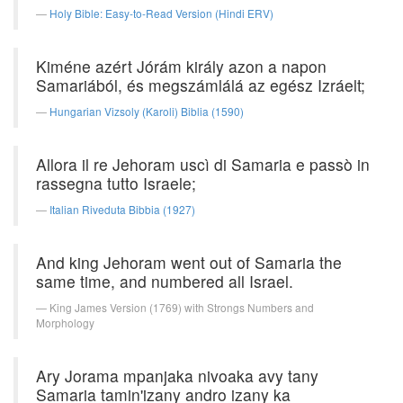
Holy Bible: Easy-to-Read Version (Hindi ERV)
Kiméne azért Jórám király azon a napon
Samariából, és megszámlálá az egész Izráelt;
Hungarian Vizsoly (Karoli) Biblia (1590)
Allora il re Jehoram uscì di Samaria e passò in
rassegna tutto Israele;
Italian Riveduta Bibbia (1927)
And king Jehoram went out of Samaria the
same time, and numbered all Israel.
King James Version (1769) with Strongs Numbers and
Morphology
Ary Jorama mpanjaka nivoaka avy tany
Samaria tamin'izany andro izany ka