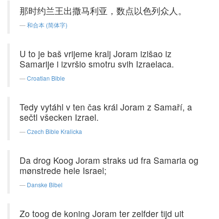
那时约兰王出撒马利亚，数点以色列众人。
和合本 (简体字)
U to je baš vrijeme kralj Joram izišao iz
Samarije i izvršio smotru svih Izraelaca.
Croatian Bible
Tedy vytáhl v ten čas král Joram z Samaří, a
sečtl všecken Izrael.
Czech Bible Kralicka
Da drog Koog Joram straks ud fra Samaria og
mønstrede hele Israel;
Danske Bibel
Zo toog de koning Joram ter zelfder tijd uit