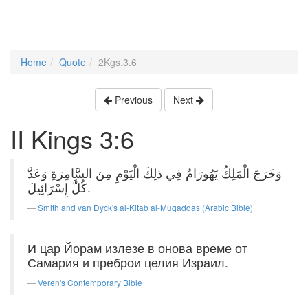
Home
Quote
2Kgs.3.6
Previous
Next
II Kings 3:6
وَخَرَجَ الْمَلِكُ يَهُورَامُ فِي ذلِكَ الْيَوْمِ مِنَ السَّامِرَةِ وَعَدَّ
كُلَّ إِسْرَائِيلَ.
Smith and van Dyck's al-Kitab al-Muqaddas (Arabic Bible)
И цар Йорам излезе в онова време от
Самария и преброи целия Израил.
Veren's Contemporary Bible