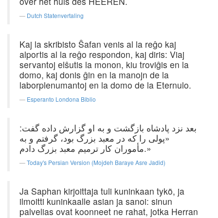
over het huis des HEEREN.
Dutch Statenvertaling
Kaj la skribisto Ŝafan venis al la reĝo kaj
alportis al la reĝo respondon, kaj diris: Viaj
servantoj elŝutis la monon, kiu troviĝis en la
domo, kaj donis ĝin en la manojn de la
laborplenumantoj en la domo de la Eternulo.
Esperanto Londona Biblio
بعد نزد پادشاه بازگشت و به او گزارش داده گفت:
«پولی را که در معبد بزرگ بود، گرفتم و به
مأموران کار ترمیم معبد بزرگ دادم.»
Today's Persian Version (Mojdeh Baraye Asre Jadid)
Ja Saphan kirjoittaja tuli kuninkaan tykö, ja
ilmoitti kuninkaalle asian ja sanoi: sinun
palvelias ovat koonneet ne rahat, jotka Herran