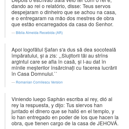
dando ao rei o relatório, disse: Teus servos
despejaram o dinheiro que se achou na casa,
e o entregaram na mão dos mestres de obra
que estão encarregados da casa do Senhor.
Bíblia Almeida Recebida (AR)
Apoi logofătul Şafan s'a dus să dea socoteală
împăratului, şi a zis: ,,Slujitorii tăi au strîns
argintul care se afla în casă, şi l-au dat în
mînile meşterilor însărcinaţi cu facerea lucrării
în Casa Domnului.``
Romanian Cornilescu Version
Viniendo luego Saphán escriba al rey, dió al
rey la respuesta, y dijo: Tus siervos han
juntado el dinero que se halló en el templo, y
lo han entregado en poder de los que hacen la
obra, que tienen cargo de la casa de JEHOVÁ.