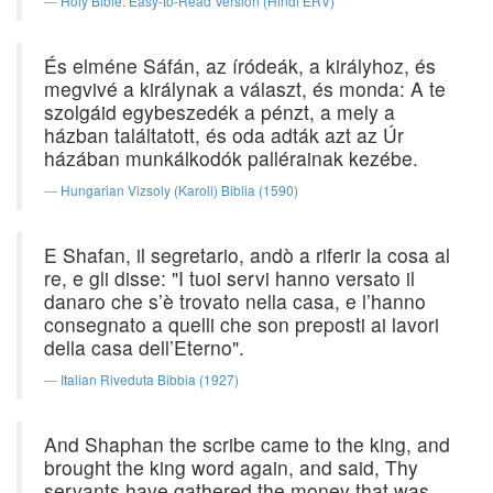
Holy Bible: Easy-to-Read Version (Hindi ERV)
És elméne Sáfán, az íródeák, a királyhoz, és
megvivé a királynak a választ, és monda: A te
szolgáid egybeszedék a pénzt, a mely a
házban találtatott, és oda adták azt az Úr
házában munkálkodók pallérainak kezébe.
Hungarian Vizsoly (Karoli) Biblia (1590)
E Shafan, il segretario, andò a riferir la cosa al
re, e gli disse: "I tuoi servi hanno versato il
danaro che s’è trovato nella casa, e l’hanno
consegnato a quelli che son preposti ai lavori
della casa dell’Eterno".
Italian Riveduta Bibbia (1927)
And Shaphan the scribe came to the king, and
brought the king word again, and said, Thy
servants have gathered the money that was