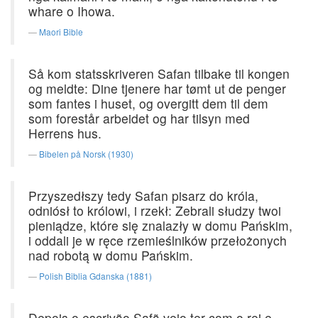
whare o Ihowa.
Maori Bible
Så kom statsskriveren Safan tilbake til kongen
og meldte: Dine tjenere har tømt ut de penger
som fantes i huset, og overgitt dem til dem
som forestår arbeidet og har tilsyn med
Herrens hus.
Bibelen på Norsk (1930)
Przyszedłszy tedy Safan pisarz do króla,
odniósł to królowi, i rzekł: Zebrali słudzy twoi
pieniądze, które się znalazły w domu Pańskim,
i oddali je w ręce rzemieślników przełożonych
nad robotą w domu Pańskim.
Polish Biblia Gdanska (1881)
Depois o escrivão Safã veio ter com o rei e,