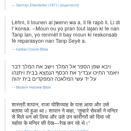
German Elberfelder (1871) (sogenannt)
Lèfini, li tounen al jwenn wa a, li fè rapò li. Li di
l' konsa: --Moun ou yo pran tout lajan ki te nan
Tanp lan, yo renmèt li bay moun ki reskonsab
fè reparasyon nan Tanp Seyè a.
Haitian Creole Bible
ויבא שפן הספר אל המלך וישב את המלך דבר
ויאמר התיכו עבדיך את הכסף הנמצא בבית ויתנהו
על יד עשי המלאכה המפקדים בית יהוה׃
Modern Hebrew Bible
शास्त्री शापान, राजा योशिय्याह के पास आया और उसे
बताया जो हुआ था। शापान ने कहा, “तुम्हारे सेवकों ने मन्दिर
से मिले धन को लिया और उसे उन कारीगरों को दिया जो
यहोवा के मन्दिर की देख—रेख कर रहे थे।”