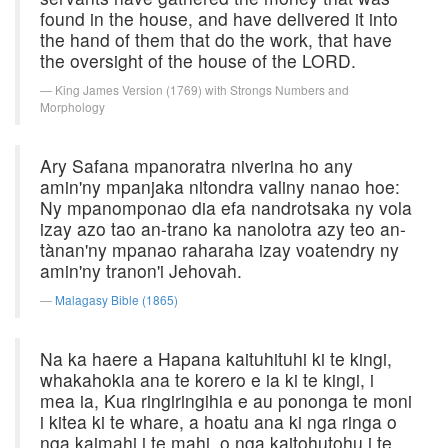
found in the house, and have delivered it into
the hand of them that do the work, that have
the oversight of the house of the LORD.
King James Version (1769) with Strongs Numbers and
Morphology
Ary Safana mpanoratra niverina ho any
amin'ny mpanjaka nitondra valiny nanao hoe:
Ny mpanomponao dia efa nandrotsaka ny vola
izay azo tao an-trano ka nanolotra azy teo an-
tànan'ny mpanao raharaha izay voatendry ny
amin'ny tranon'i Jehovah.
Malagasy Bible (1865)
Na ka haere a Hapana kaituhituhi ki te kingi,
whakahokia ana te korero e ia ki te kingi, i
mea ia, Kua ringiringihia e au pononga te moni
i kitea ki te whare, a hoatu ana ki nga ringa o
nga kaimahi i te mahi, o nga kaitohutohu i te