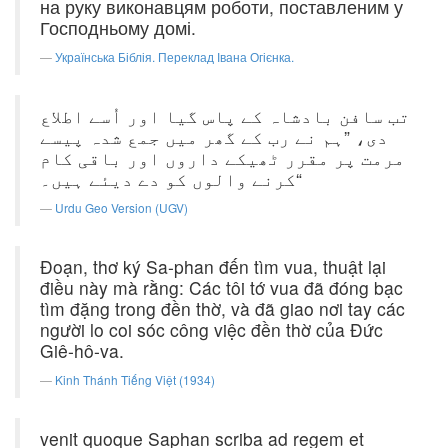
на руку виконавцям роботи, поставленим у
Господньому домі.
Українська Біблія. Переклад Івана Огієнка.
تب سافن بادشاہ کے پاس گیا اور اُسے اطلاع
دی، ”ہم نے رب کے گھر میں جمع شدہ پیسے
مرمت پر مقرر ٹھیکے داروں اور باقی کام
کرنے والوں کو دے دیئے ہیں۔“
Urdu Geo Version (UGV)
Ðoạn, thơ ký Sa-phan đến tìm vua, thuật lại
điều này mà rằng: Các tôi tớ vua đã đóng bạc
tìm đặng trong đền thờ, và đã giao nơi tay các
người lo coi sóc công việc đền thờ của Ðức
Giê-hô-va.
Kinh Thánh Tiếng Việt (1934)
venit quoque Saphan scriba ad regem et