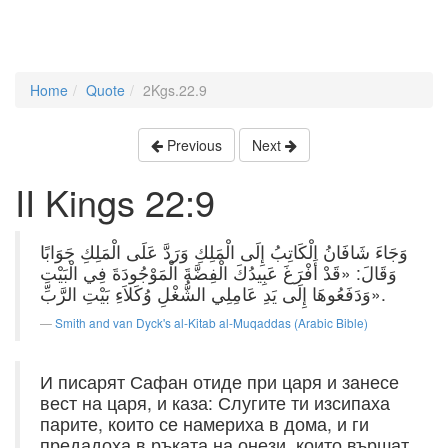
Home
Quote
2Kgs.22.9
Previous
Next
II Kings 22:9
وَجَاءَ شَافَانُ الْكَاتِبُ إِلَى الْمَلِكِ وَرَدَّ عَلَى الْمَلِكِ جَوَابًا
وَقَالَ: «قَدْ أَفْرَغَ عَبِيدُكَ الْفِضَّةَ الْمَوْجُودَةَ فِي الْبَيْتِ
وَدَفَعُوهَا إِلَى يَدِ عَامِلِي الشُّغْلِ وُكَلاَءِ بَيْتِ الرَّبِّ».
Smith and van Dyck's al-Kitab al-Muqaddas (Arabic Bible)
И писарят Сафан отиде при царя и занесе
вест на царя, и каза: Слугите ти изсипаха
парите, които се намериха в дома, и ги
предадоха в ръката на онези, които вършат