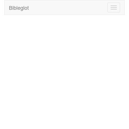
Bibleglot
Toggle
navigati