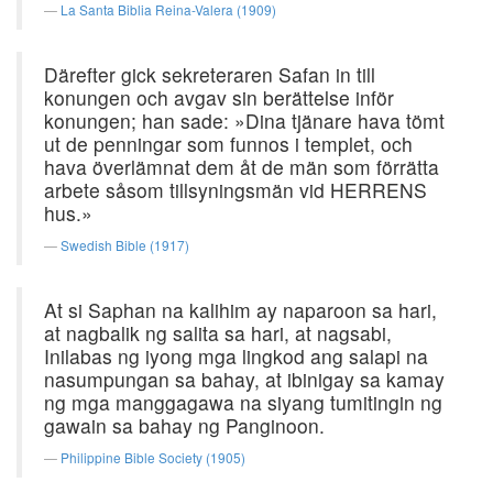
La Santa Biblia Reina-Valera (1909)
Därefter gick sekreteraren Safan in till
konungen och avgav sin berättelse inför
konungen; han sade: »Dina tjänare hava tömt
ut de penningar som funnos i templet, och
hava överlämnat dem åt de män som förrätta
arbete såsom tillsyningsmän vid HERRENS
hus.»
Swedish Bible (1917)
At si Saphan na kalihim ay naparoon sa hari,
at nagbalik ng salita sa hari, at nagsabi,
Inilabas ng iyong mga lingkod ang salapi na
nasumpungan sa bahay, at ibinigay sa kamay
ng mga manggagawa na siyang tumitingin ng
gawain sa bahay ng Panginoon.
Philippine Bible Society (1905)