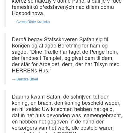
kteréž se nalezly v domě Páně, a dali je v ruce
řemeslníků představených nad dílem domu
Hospodinova.
Czech Bible Kralicka
Derpå begav Statsskriveren Sjafan sig til
Kongen og aflagde Beretning for ham og
sagde: "Dine Trælle har taget de Penge frem,
der fandtes i Templet, og givet dem til dem,
der står for Arbejdet, dem, der har Tilsyn med
HERRENs Hus."
Danske Bibel
Daarna kwam Safan, de schrijver, tot den
koning, en bracht den koning bescheid weder,
en hij zeide: Uw knechten hebben het geld,
dat in het huis gevonden was, samengebracht,
en hebben het gegeven in de hand der
verzorgers van het werk, die besteld waren