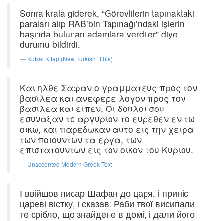
Sonra krala giderek, “Görevlilerin tapınaktaki
paraları alıp RAB’bin Tapınağı’ndaki işlerin
başında bulunan adamlara verdiler” diye
durumu bildirdi.
Kutsal Kitap (New Turkish Bible)
Και ηλθε Σαφαν ο γραμματευς προς τον
βασιλεα και ανεφερε λογον προς τον
βασιλεα και ειπεν, Οι δουλοι σου
εσυναξαν το αργυριον το ευρεθεν εν τω
οικω, και παρεδωκαν αυτο εις την χειρα
των ποιουντων τα εργα, των
επιστατουντων εις τον οικον του Κυριου.
Unaccented Modern Greek Text
І ввійшов писар Шафан до царя, і приніс
цареві вістку, і сказав: Раби твої висипали
те срібло, що знайдене в домі, і дали його