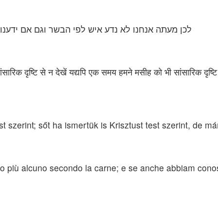
לכן מעתה אנחנו לא נדע איש לפי הבשר וגם אם ידענו
ंसारिक दृष्टि से न देखें यद्यपि एक समय हमने मसीह को भी सांसारिक दृष
t szerint; sőt ha ismertük is Krisztust test szerint, de m
mo più alcuno secondo la carne; e se anche abbiam conos