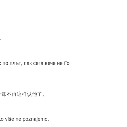
إِذًا نَحْنُ مِنَ الآنَ لاَ نَعْرِفُ أَحَدًا حَسَبَ الْجَسَدِ. وَإِنْ كُنَّا قَدْ عَرَفْنَا الْمَسِيحَ حَسَبَ الْجَسَدِ، لكِنِ الآنَ لاَ نَعْرِفُهُ بَعْدُ.
 по плът, пак сега вече не Го
今却不再这样认他了。
ako više ne poznajemo.