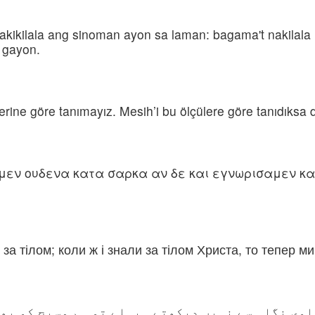
kikilala ang sinoman ayon sa laman: bagama't nakilala n
g gayon.
erine göre tanımayız. Mesih’i bu ölçülere göre tanıdıksa d
ομεν ουδενα κατα σαρκα αν δε και εγνωρισαμεν κ
 за тілом; коли ж і знали за тілом Христа, то тепер м
یاوی نگاہ سے نہیں دیکھتے۔ پہلے تو ہم مسیح کو بھ