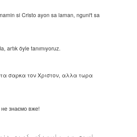
amin si Cristo ayon sa laman, nguni't sa
a, artık öyle tanımıyoruz.
ατα σαρκα τον Χριστον, αλλα τωρα
и не знаємо вже!
اِس وجہ سے ہم اب سے کسی کو بھی دن