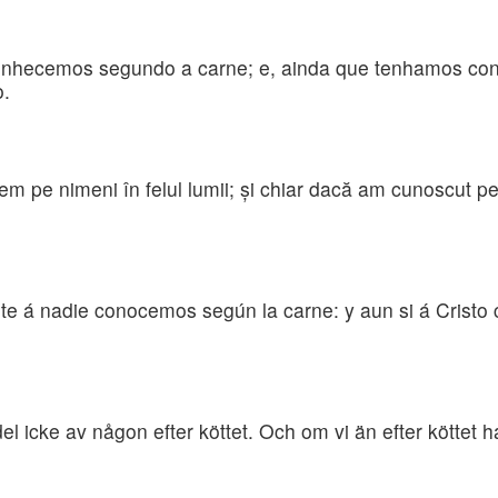
conhecemos segundo a carne; e, ainda que tenhamos con
o.
 pe nimeni în felul lumii; şi chiar dacă am cunoscut pe H
e á nadie conocemos según la carne: y aun si á Cristo
r del icke av någon efter köttet. Och om vi än efter köttet