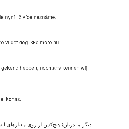
le nyní již více neznáme.
re vi det dog ikke mere nu.
es gekend hebben, nochtans kennen wij
iel konas.
دیگر ما دربارهٔ هیچ‌کس از روی معیارهای انسانی قضاوت نمی‌کنیم، گرچه زمانی ما چنین قضاوتی دربارهٔ مسیح داشتیم، ولی دیگر چنین قضاوتی نداریم.