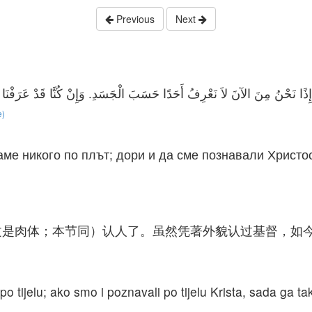
Previous
Next
e)
аме никого по плът; дори и да сме познавали Христос
文是肉体；本节同）认人了。虽然凭著外貌认过基督，如
 tijelu; ako smo i poznavali po tijelu Krista, sada ga t