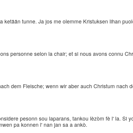
 ketään tunne. Ja jos me olemme Kristuksen lihan puol
ons personne selon la chair; et si nous avons connu Chri
ach dem Fleische; wenn wir aber auch Christum nach 
nsidere pesonn sou laparans, tankou lèzòm fè l' la. Si y
 mwen pa konnen l' nan jan sa a ankò.