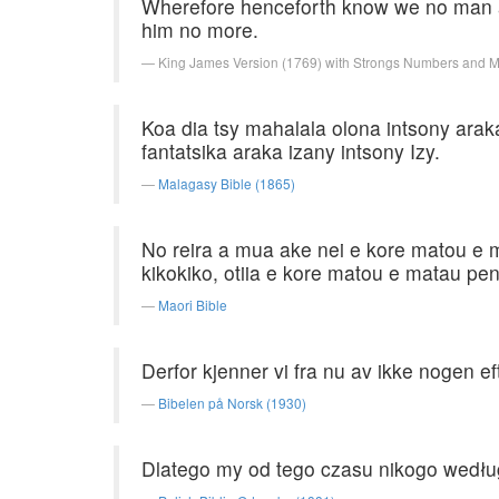
Wherefore henceforth know we no man af
him no more.
King James Version (1769) with Strongs Numbers and 
Koa dia tsy mahalala olona intsony araka 
fantatsika araka izany intsony Izy.
Malagasy Bible (1865)
No reira a mua ake nei e kore matou e ma
kikokiko, otiia e kore matou e matau pen
Maori Bible
Derfor kjenner vi fra nu av ikke nogen ef
Bibelen på Norsk (1930)
Dlatego my od tego czasu nikogo według 