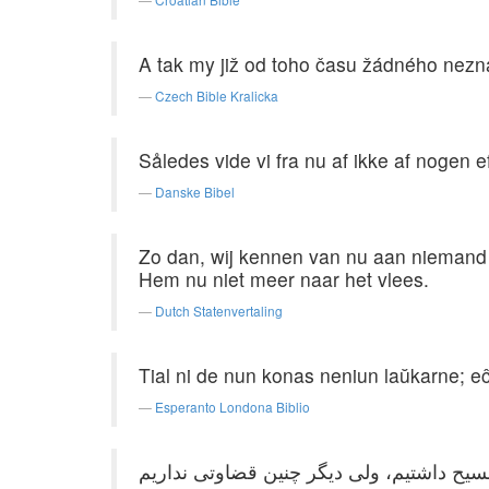
A tak my již od toho času žádného neznám
Czech Bible Kralicka
Således vide vi fra nu af ikke af nogen 
Danske Bibel
Zo dan, wij kennen van nu aan niemand 
Hem nu niet meer naar het vlees.
Dutch Statenvertaling
Tial ni de nun konas neniun laŭkarne; eĉ
Esperanto Londona Biblio