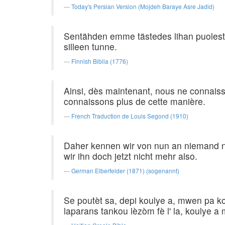
Today's Persian Version (Mojdeh Baraye Asre Jadid)
Sentähden emme tästedes lihan puolesta
silleen tunne.
Finnish Biblia (1776)
Ainsi, dès maintenant, nous ne connaiss
connaissons plus de cette manière.
French Traduction de Louis Segond (1910)
Daher kennen wir von nun an niemand n
wir ihn doch jetzt nicht mehr also.
German Elberfelder (1871) (sogenannt)
Se poutèt sa, depi koulye a, mwen pa ko
laparans tankou lèzòm fè l' la, koulye a