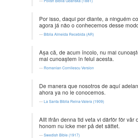
Polish Biblia Gdanska (1881)
Por isso, daqui por diante, a ninguém 
agora já não o conhecemos desse mod
Bíblia Almeida Recebida (AR)
Aşa că, de acum încolo, nu mai cunoaştem
mai cunoaştem în felul acesta.
Romanian Cornilescu Version
De manera que nosotros de aquí adelant
ahora ya no le conocemos.
La Santa Biblia Reina-Valera (1909)
Allt ifrån denna tid veta vi därför för vå
honom nu icke mer på det sättet.
Swedish Bible (1917)