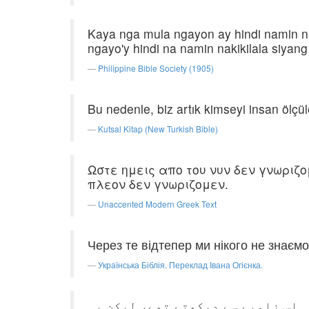
Kaya nga mula ngayon ay hindi namin na
ngayo'y hindi na namin nakikilala siyan
Philippine Bible Society (1905)
Bu nedenle, biz artık kimseyi insan ölçül
Kutsal Kitap (New Turkish Bible)
Ωστε ημεις απο του νυν δεν γνωριζ
πλεον δεν γνωριζομεν.
Unaccented Modern Greek Text
Через те відтепер ми нікого не знаємо
Українська Біблія. Переклад Івана Огієнка.
ی اِس زاویے سے دیکھتے تھے، لیکن یہ