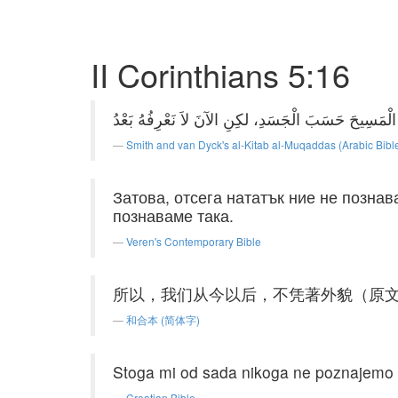
II Corinthians 5:16
Smith and van Dyck's al-Kitab al-Muqaddas (Arabic Bibl
Затова, отсега нататък ние не познав
познаваме така.
Veren's Contemporary Bible
所以，我们从今以后，不凭著外貌（原
和合本 (简体字)
Stoga mi od sada nikoga ne poznajemo po
Croatian Bible