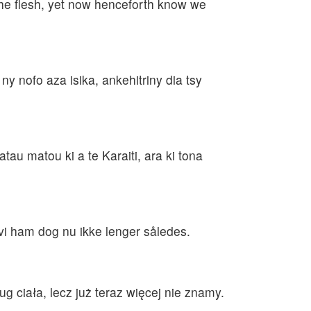
he flesh, yet now henceforth know we
ny nofo aza isika, ankehitriny dia tsy
tau matou ki a te Karaiti, ara ki tona
r vi ham dog nu ikke lenger således.
 ciała, lecz już teraz więcej nie znamy.