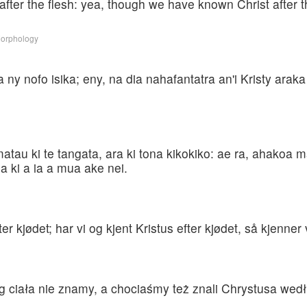
ter the flesh: yea, though we have known Christ after t
Morphology
ny nofo isika; eny, na dia nahafantatra an'i Kristy araka 
tau ki te tangata, ara ki tona kikokiko: ae ra, ahakoa ma
a ki a ia a mua ake nei.
ter kjødet; har vi og kjent Kristus efter kjødet, så kjenne
ciała nie znamy, a chociaśmy też znali Chrystusa według