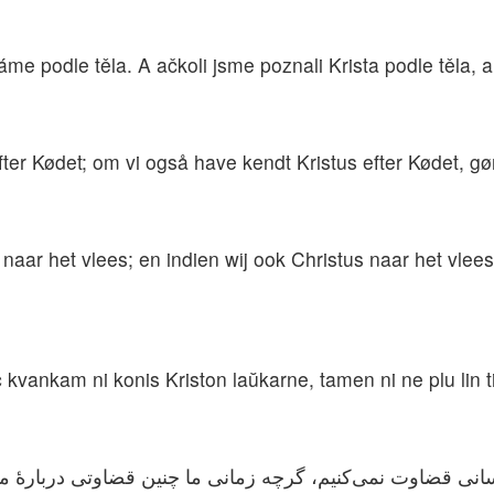
e podle těla. A ačkoli jsme poznali Krista podle těla, a
efter Kødet; om vi også have kendt Kristus efter Kødet, gø
naar het vlees; en indien wij ook Christus naar het vle
 kvankam ni konis Kriston laŭkarne, tamen ni ne plu lin t