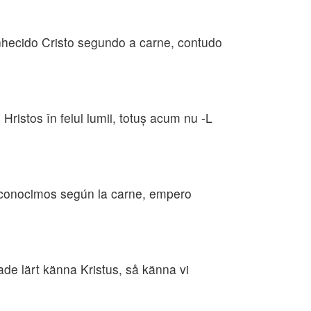
hecido Cristo segundo a carne, contudo
ristos în felul lumii, totuş acum nu -L
 conocimos según la carne, empero
 hade lärt känna Kristus, så känna vi