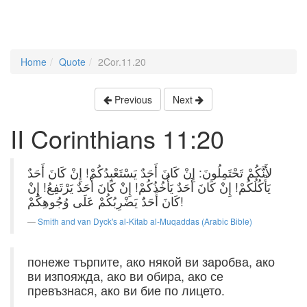
Home
Quote
2Cor.11.20
Previous
Next
II Corinthians 11:20
لأَنَّكُمْ تَحْتَمِلُونَ: إِنْ كَانَ أَحَدٌ يَسْتَعْبِدُكُمْ! إِنْ كَانَ أَحَدٌ
يَأْكُلُكُمْ! إِنْ كَانَ أَحَدٌ يَأْخُذُكُمْ! إِنْ كَانَ أَحَدٌ يَرْتَفِعُ! إِنْ
كَانَ أَحَدٌ يَضْرِبُكُمْ عَلَى وُجُوهِكُمْ!
Smith and van Dyck's al-Kitab al-Muqaddas (Arabic Bible)
понеже търпите, ако някой ви заробва, ако
ви изпояжда, ако ви обира, ако се
превъзнася, ако ви бие по лицето.