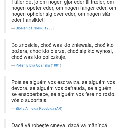
I tåler det jo om nogen gjør eder til træler, om
nogen opeter eder, om nogen fanger eder, om
nogen ophøier sig over eder, om nogen slår
eder i ansiktet!
Bibelen på Norsk (1930)
Bo znosicie, choć was kto zniewala, choć kto
pożera, choć kto bierze, choć się kto wynosi,
choć was kto policzkuje.
Polish Biblia Gdanska (1881)
Pois se alguém vos escraviza, se alguém vos
devora, se alguém vos defrauda, se alguém
se ensoberbece, se alguém vos fere no rosto,
vós o suportais.
Bíblia Almeida Recebida (AR)
Dacă vă robeşte cineva, dacă vă mănîncă