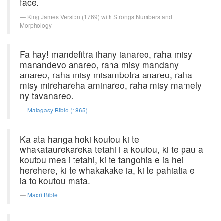
face.
King James Version (1769) with Strongs Numbers and
Morphology
Fa hay! mandefitra ihany ianareo, raha misy
manandevo anareo, raha misy mandany
anareo, raha misy misambotra anareo, raha
misy mirehareha aminareo, raha misy mamely
ny tavanareo.
Malagasy Bible (1865)
Ka ata hanga hoki koutou ki te
whakataurekareka tetahi i a koutou, ki te pau a
koutou mea i tetahi, ki te tangohia e ia hei
herehere, ki te whakakake ia, ki te pahiatia e
ia to koutou mata.
Maori Bible