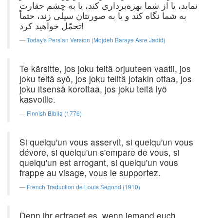
نماید، یا از شما بهره‌برداری كند، یا به چشم حقارت
به شما نگاه كند و یا به صورتتان سیلی زند، حتماً
تحمّل خواهید کرد!
Today's Persian Version (Mojdeh Baraye Asre Jadid)
Te kärsitte, jos joku teitä orjuuteen vaatii, jos
joku teitä syö, jos joku teiltä jotakin ottaa, jos
joku itsensä korottaa, jos joku teitä lyö
kasvoille.
Finnish Biblia (1776)
Si quelqu'un vous asservit, si quelqu'un vous
dévore, si quelqu'un s'empare de vous, si
quelqu'un est arrogant, si quelqu'un vous
frappe au visage, vous le supportez.
French Traduction de Louis Segond (1910)
Denn ihr ertraget es, wenn jemand euch