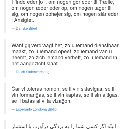
I finde eder jo i, om nogen gør eder til Trælle,
om nogen æder eder op, om nogen tager til
sig, om nogen ophøjer sig, om nogen slår eder
i Ansigtet.
Danske Bibel
Want gij verdraagt het, zo u iemand dienstbaar
maakt, zo u iemand opeet, zo iemand van u
neemt, zo zich iemand verheft, zo u iemand in
het aangezicht slaat.
Dutch Statenvertaling
Ĉar vi toleras homon, se li vin sklavigas, se li
vin formanĝas, se li vin kaptas, se li sin altigas,
se li batas al vi la vizaĝon.
Esperanto Londona Biblio
البتّه اگر كسی شما را به بردگی درآورد، یا استثمار