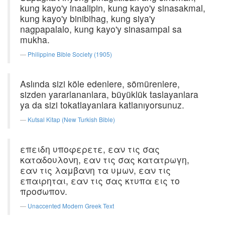
kung kayo'y inaalipin, kung kayo'y sinasakmal,
kung kayo'y binibihag, kung siya'y
nagpapalalo, kung kayo'y sinasampal sa
mukha.
Philippine Bible Society (1905)
Aslında sizi köle edenlere, sömürenlere,
sizden yararlananlara, büyüklük taslayanlara
ya da sizi tokatlayanlara katlanıyorsunuz.
Kutsal Kitap (New Turkish Bible)
επειδη υποφερετε, εαν τις σας
καταδουλονη, εαν τις σας κατατρωγη,
εαν τις λαμβανη τα υμων, εαν τις
επαιρηται, εαν τις σας κτυπα εις το
προσωπον.
Unaccented Modern Greek Text