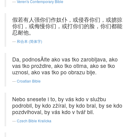
Veren's Contemporary Bible
假若有人强你们作奴仆，或侵吞你们，或掳掠
你们，或侮慢你们，或打你们的脸，你们都能
忍耐他。
和合本 (简体字)
Da, podnosÄite ako vas tko zarobljava, ako
vas tko proždire, ako tko otima, ako se tko
uznosi, ako vas tko po obrazu bije.
Croatian Bible
Nebo snesete i to, by vás kdo v službu
podrobil, by kdo zžíral, by kdo bral, by se kdo
pozdvihoval, by vás kdo v tvář bil.
Czech Bible Kralicka