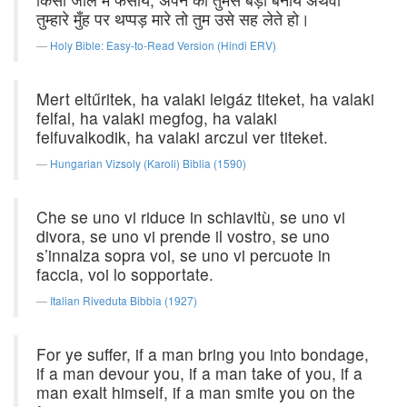
तुम्हारे मुँह पर थप्पड़ मारे तो तुम उसे सह लेते हो।
Holy Bible: Easy-to-Read Version (Hindi ERV)
Mert eltűritek, ha valaki leigáz titeket, ha valaki
felfal, ha valaki megfog, ha valaki
felfuvalkodik, ha valaki arczul ver titeket.
Hungarian Vizsoly (Karoli) Biblia (1590)
Che se uno vi riduce in schiavitù, se uno vi
divora, se uno vi prende il vostro, se uno
s’innalza sopra voi, se uno vi percuote in
faccia, voi lo sopportate.
Italian Riveduta Bibbia (1927)
For ye suffer, if a man bring you into bondage,
if a man devour you, if a man take of you, if a
man exalt himself, if a man smite you on the