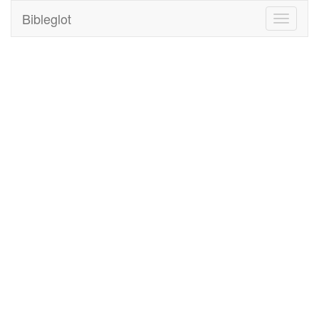
Bibleglot
Toggle
navigati