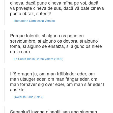
cineva, dacă pune cineva mîna pe voi, dacă
vă priveşte cineva de sus, dacă vă bate cineva
peste obraz, suferiţi!
Romanian Cornilescu Version
Porque toleráis si alguno os pone en
servidumbre, si alguno os devora, si alguno
toma, si alguno se ensalza, si alguno os hiere
en la cara.
La Santa Biblia Reina-Valera (1909)
I fördragen ju, om man trälbinder eder, om
man utsuger eder, om man fångar eder, om
man förhäver sig över eder, om man slår eder i
ansiktet.
Swedish Bible (1917)
Sapagka't inyong pinagtitiisan ang sinoman,