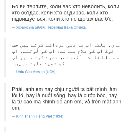
Бо ви терпите, коли вас хто неволить, коли
хто об'їдає, коли хто обдирає, коли хто
підвищується, коли хто по щоках вас б'є.
Українська Біблія. Переклад Івана Огієнка.
ہاں، بلکہ آپ یہ بھی برداشت کرتے ہیں جب
لوگ آپ کو غلام بناتے، آپ کو لُوٹتے، آپ
سے غلط فائدہ اُٹھاتے، نخرے کرتے اور آپ
کو تھپڑ مارتے ہیں۔
Urdu Geo Version (UGV)
Phải, anh em hay chịu người ta bắt mình làm
tôi tớ, hay là nuốt sống, hay là cướp bóc, hay
là tự cao mà khinh dể anh em, vả trên mặt anh
em.
Kinh Thánh Tiếng Việt (1934)