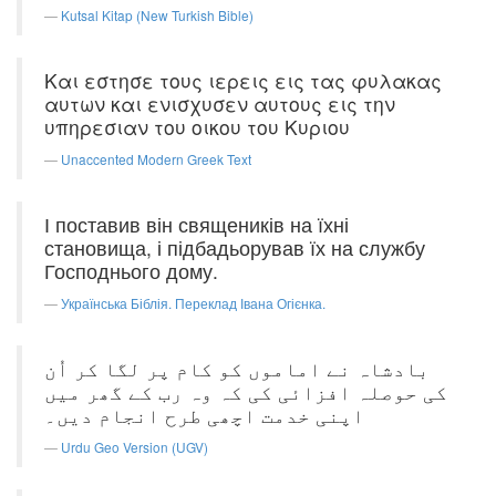
Kutsal Kitap (New Turkish Bible)
Και εστησε τους ιερεις εις τας φυλακας
αυτων και ενισχυσεν αυτους εις την
υπηρεσιαν του οικου του Κυριου
Unaccented Modern Greek Text
І поставив він священиків на їхні
становища, і підбадьорував їх на службу
Господнього дому.
Українська Біблія. Переклад Івана Огієнка.
بادشاہ نے اماموں کو کام پر لگا کر اُن
کی حوصلہ افزائی کی کہ وہ رب کے گھر میں
اپنی خدمت اچھی طرح انجام دیں۔
Urdu Geo Version (UGV)