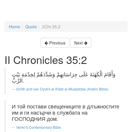
Home
Quote
2Chr.35.2
Previous
Next
II Chronicles 35:2
وَأَقَامَ الْكَهَنَةَ عَلَى حِرَاسَاتِهِمْ وَشَدَّدَهُمْ لِخِدْمَةِ بَيْتِ
الرَّبِّ.
Smith and van Dyck's al-Kitab al-Muqaddas (Arabic Bible)
И той постави свещениците в длъжностите
им и ги насърчи в службата на
ГОСПОДНИЯ дом.
Veren's Contemporary Bible