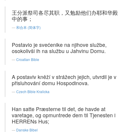
王分派祭司各尽其职，又勉励他们办耶和华殿
中的事；
和合本 (简体字)
Postavio je svećenike na njihove službe,
osokolivši ih na službu u Jahvinu Domu.
Croatian Bible
A postaviv kněží v strážech jejich, utvrdil je v
přisluhování domu Hospodinova.
Czech Bible Kralicka
Han satte Præsterne til det, de havde at
varetage, og opmuntrede dem til Tjenesten i
HERRENs Hus;
Danske Bibel