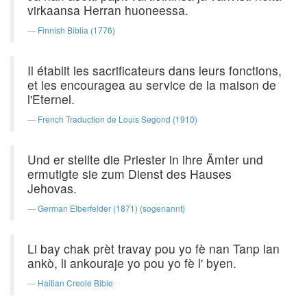
virkaansa Herran huoneessa.
Finnish Biblia (1776)
Il établit les sacrificateurs dans leurs fonctions,
et les encouragea au service de la maison de
l'Eternel.
French Traduction de Louis Segond (1910)
Und er stellte die Priester in ihre Ämter und
ermutigte sie zum Dienst des Hauses
Jehovas.
German Elberfelder (1871) (sogenannt)
Li bay chak prèt travay pou yo fè nan Tanp lan
ankò, li ankouraje yo pou yo fè l' byen.
Haitian Creole Bible