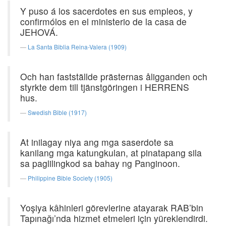
Y puso á los sacerdotes en sus empleos, y
confirmólos en el ministerio de la casa de
JEHOVÁ.
La Santa Biblia Reina-Valera (1909)
Och han fastställde prästernas åligganden och
styrkte dem till tjänstgöringen i HERRENS
hus.
Swedish Bible (1917)
At inilagay niya ang mga saserdote sa
kanilang mga katungkulan, at pinatapang sila
sa paglilingkod sa bahay ng Panginoon.
Philippine Bible Society (1905)
Yoşiya kâhinleri görevlerine atayarak RAB’bin
Tapınağı’nda hizmet etmeleri için yüreklendirdi.