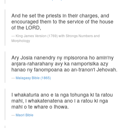
And he set the priests in their charges, and
encouraged them to the service of the house
of the LORD,
King James Version (1769) with Strongs Numbers and
Morphology
Ary Josia nanendry ny mpisorona ho amin'ny
anjara-raharahany avy ka namporisika azy
hanao ny fanompoana ao an-tranon'i Jehovah.
Malagasy Bible (1865)
I whakaturia ano e ia nga tohunga ki ta ratou
mahi, i whakatenatena ano i a ratou ki nga
mahi o te whare o Ihowa.
Maori Bible