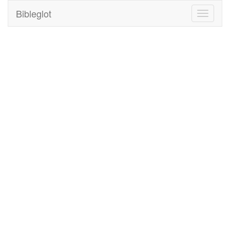
Bibleglot
Toggle
navigati