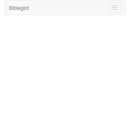
Bibleglot
Toggle
navigati