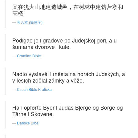
又在犹大山地建造城邑，在树林中建筑营寨和
高楼。
和合本 (简体字)
Podigao je i gradove po Judejskoj gori, a u
šumama dvorove i kule.
Croatian Bible
Nadto vystavěl i města na horách Judských, a
v lesích zdělal zámky a věže.
Czech Bible Kralicka
Han opførte Byer i Judas Bjerge og Borge og
Tårne i Skovene.
Danske Bibel