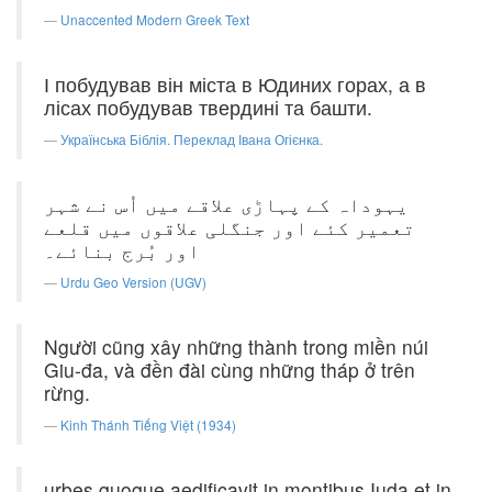
Unaccented Modern Greek Text
І побудував він міста в Юдиних горах, а в
лісах побудував твердині та башти.
Українська Біблія. Переклад Івана Огієнка.
یہوداہ کے پہاڑی علاقے میں اُس نے شہر
تعمیر کئے اور جنگلی علاقوں میں قلعے
اور بُرج بنائے۔
Urdu Geo Version (UGV)
Người cũng xây những thành trong miền núi
Giu-đa, và đền đài cùng những tháp ở trên
rừng.
Kinh Thánh Tiếng Việt (1934)
urbes quoque aedificavit in montibus Iuda et in