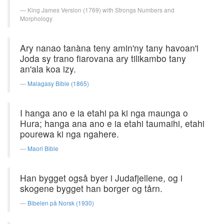
King James Version (1769) with Strongs Numbers and
Morphology
Ary nanao tanàna teny amin'ny tany havoan'i
Joda sy trano fiarovana ary tilikambo tany
an'ala koa izy.
Malagasy Bible (1865)
I hanga ano e ia etahi pa ki nga maunga o
Hura; hanga ana ano e ia etahi taumaihi, etahi
pourewa ki nga ngahere.
Maori Bible
Han bygget også byer i Judafjellene, og i
skogene bygget han borger og tårn.
Bibelen på Norsk (1930)