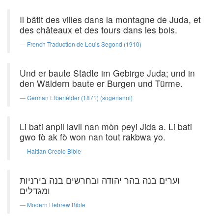
Il bâtit des villes dans la montagne de Juda, et
des châteaux et des tours dans les bois.
French Traduction de Louis Segond (1910)
Und er baute Städte im Gebirge Juda; und in
den Wäldern baute er Burgen und Türme.
German Elberfelder (1871) (sogenannt)
Li bati anpil lavil nan mòn peyi Jida a. Li bati
gwo fò ak fò won nan tout rakbwa yo.
Haitian Creole Bible
וערים בנה בהר יהודה ובחרשים בנה בירניות
ומגדלים׃
Modern Hebrew Bible