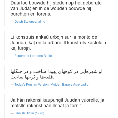
Daartoe bouwde hij steden op het gebergte
van Juda; en in de wouden bouwde hij
burchten en torens.
Dutch Statenvertaling
Li konstruis ankaŭ urbojn sur la monto de
Jehuda, kaj en la arbaroj li konstruis kastelojn
kaj turojn.
Esperanto Londona Biblio
او شهرهایی در کوههای یهودا ساخت و در جنگلها
قلعه‌ها و بُرجها ساخت.
Today's Persian Version (Mojdeh Baraye Asre Jadid)
Ja hän rakensi kaupungit Juudan vuorelle, ja
metsiin rakensi hän linnat ja tornit.
Finnish Biblia (1776)