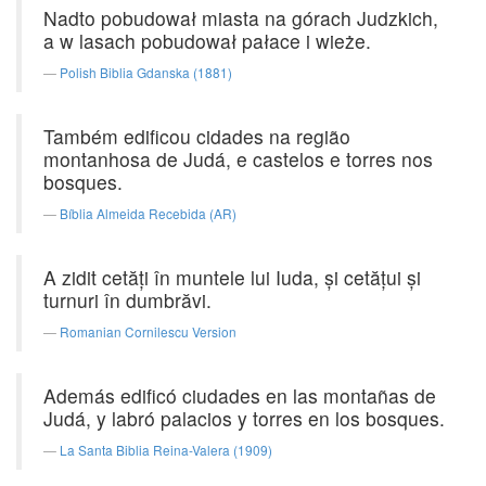
Nadto pobudował miasta na górach Judzkich,
a w lasach pobudował pałace i wieże.
Polish Biblia Gdanska (1881)
Também edificou cidades na região
montanhosa de Judá, e castelos e torres nos
bosques.
Bíblia Almeida Recebida (AR)
A zidit cetăţi în muntele lui Iuda, şi cetăţui şi
turnuri în dumbrăvi.
Romanian Cornilescu Version
Además edificó ciudades en las montañas de
Judá, y labró palacios y torres en los bosques.
La Santa Biblia Reina-Valera (1909)