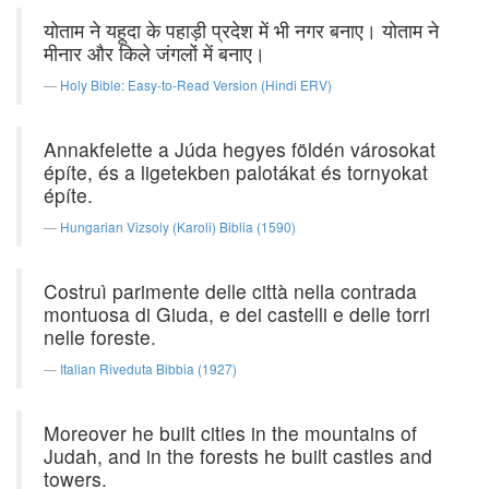
योताम ने यहूदा के पहाड़ी प्रदेश में भी नगर बनाए। योताम ने
मीनार और किले जंगलों में बनाए।
Holy Bible: Easy-to-Read Version (Hindi ERV)
Annakfelette a Júda hegyes földén városokat
építe, és a ligetekben palotákat és tornyokat
építe.
Hungarian Vizsoly (Karoli) Biblia (1590)
Costruì parimente delle città nella contrada
montuosa di Giuda, e dei castelli e delle torri
nelle foreste.
Italian Riveduta Bibbia (1927)
Moreover he built cities in the mountains of
Judah, and in the forests he built castles and
towers.