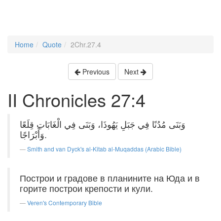
Home
Quote
2Chr.27.4
Previous
Next
II Chronicles 27:4
وَبَنَى مُدُنًا فِي جَبَلِ يَهُوذَا، وَبَنَى فِي الْغَابَاتِ قِلَعًا
وَأَبْرَاجًا.
Smith and van Dyck's al-Kitab al-Muqaddas (Arabic Bible)
Построи и градове в планините на Юда и в
горите построи крепости и кули.
Veren's Contemporary Bible