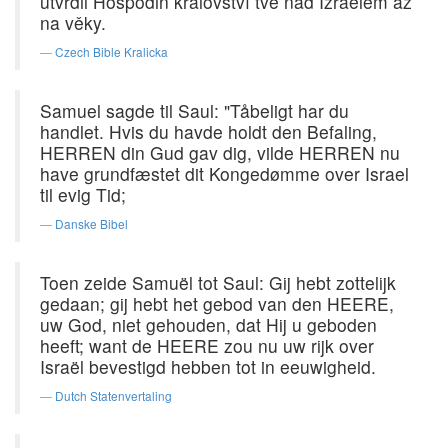
utvrdil Hospodin království tvé nad Izraelem až
na věky.
Czech Bible Kralicka
Samuel sagde til Saul: "Tåbeligt har du
handlet. Hvis du havde holdt den Befaling,
HERREN din Gud gav dig, vilde HERREN nu
have grundfæstet dit Kongedømme over Israel
til evig Tid;
Danske Bibel
Toen zeide Samuël tot Saul: Gij hebt zottelijk
gedaan; gij hebt het gebod van den HEERE,
uw God, niet gehouden, dat Hij u geboden
heeft; want de HEERE zou nu uw rijk over
Israël bevestigd hebben tot in eeuwigheid.
Dutch Statenvertaling