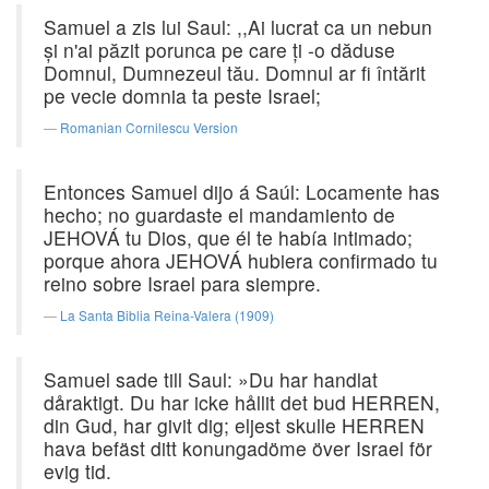
Samuel a zis lui Saul: ,,Ai lucrat ca un nebun
şi n'ai păzit porunca pe care ţi -o dăduse
Domnul, Dumnezeul tău. Domnul ar fi întărit
pe vecie domnia ta peste Israel;
Romanian Cornilescu Version
Entonces Samuel dijo á Saúl: Locamente has
hecho; no guardaste el mandamiento de
JEHOVÁ tu Dios, que él te había intimado;
porque ahora JEHOVÁ hubiera confirmado tu
reino sobre Israel para siempre.
La Santa Biblia Reina-Valera (1909)
Samuel sade till Saul: »Du har handlat
dåraktigt. Du har icke hållit det bud HERREN,
din Gud, har givit dig; eljest skulle HERREN
hava befäst ditt konungadöme över Israel för
evig tid.