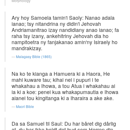
Morphology
Ary hoy Samoela tamin'i Saoly: Nanao adala
ianao; tsy nitandrina ny didin'i Jehovah
Andriamanitrao izay nandidiany anao ianao; fa
raha tsy izany, ankehitriny Jehovah dia ho
nampitoetra ny fanjakanao amin'ny Isiraely ho
mandrakizay.
Malagasy Bible (1865)
Na ko te kianga a Hamuera ki a Haora, He
mahi kuware tau; kihai nei i pupuri i te
whakahau a Ihowa, a tou Atua i whakahau ai
ia ki a koe: penei kua whakapumautia e Ihowa
aianei tou kingitanga ki a Iharaira a ake ake.
Maori Bible
Da sa Samuel til Saul: Du har båret dig dårlig
at, du har ikke holdt det bud som Herren din