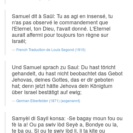
Samuel dit à Saül: Tu as agi en insensé, tu
n'as pas observé le commandement que
l'Eternel, ton Dieu, t'avait donné. L'Eternel
aurait affermi pour toujours ton règne sur
Israël;
French Traduction de Louis Segond (1910)
Und Samuel sprach zu Saul: Du hast töricht
gehandelt, du hast nicht beobachtet das Gebot
Jehovas, deines Gottes, das er dir geboten
hat; denn jetzt hätte Jehova dein Königtum
über Israel bestätigt auf ewig;
German Elberfelder (1871) (sogenannt)
Samyèl di Sayil konsa: -Se bagay moun fou ou
fè la a! Ou pa swiv lòd Seyè a, Bondye ou la,
te ba ou. Si ou te swiv lòd li, li ta kite ou