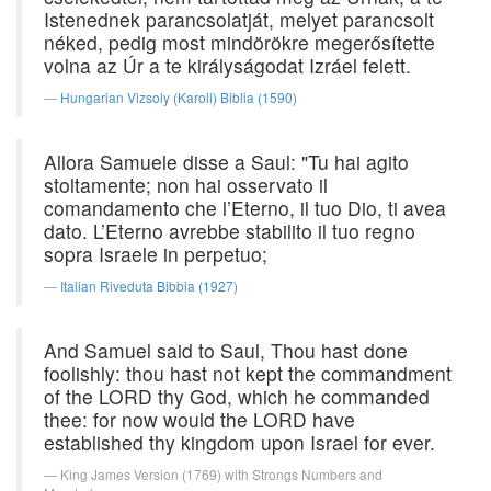
Istenednek parancsolatját, melyet parancsolt
néked, pedig most mindörökre megerősítette
volna az Úr a te királyságodat Izráel felett.
Hungarian Vizsoly (Karoli) Biblia (1590)
Allora Samuele disse a Saul: "Tu hai agito
stoltamente; non hai osservato il
comandamento che l’Eterno, il tuo Dio, ti avea
dato. L’Eterno avrebbe stabilito il tuo regno
sopra Israele in perpetuo;
Italian Riveduta Bibbia (1927)
And Samuel said to Saul, Thou hast done
foolishly: thou hast not kept the commandment
of the LORD thy God, which he commanded
thee: for now would the LORD have
established thy kingdom upon Israel for ever.
King James Version (1769) with Strongs Numbers and