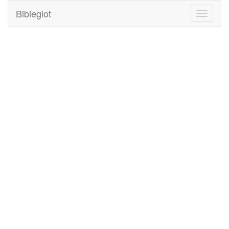
Bibleglot
Toggle
navigati