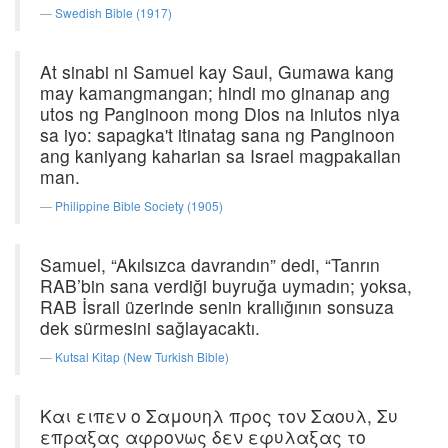
Swedish Bible (1917)
At sinabi ni Samuel kay Saul, Gumawa kang
may kamangmangan; hindi mo ginanap ang
utos ng Panginoon mong Dios na iniutos niya
sa iyo: sapagka't itinatag sana ng Panginoon
ang kaniyang kaharian sa Israel magpakailan
man.
Philippine Bible Society (1905)
Samuel, “Akılsızca davrandın” dedi, “Tanrın
RAB’bin sana verdiği buyruğa uymadın; yoksa,
RAB İsrail üzerinde senin krallığının sonsuza
dek sürmesini sağlayacaktı.
Kutsal Kitap (New Turkish Bible)
Και ειπεν ο Σαμουηλ προς τον Σαουλ, Συ
επραξας αφρονως δεν εφυλαξας το