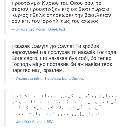
προσταγμα Κυριου του Θεου σου, το
οποιον προσεταξεν εις σε διοτι τωρα ο
Κυριος ηθελε στερεωσει την βασιλειαν
σου επι τον Ισραηλ εως του αιωνος
Unaccented Modern Greek Text
І сказав Самуїл до Саула: Ти зробив
нерозумне! Не послухав ти наказів Господа,
Бога свого, що наказав був тобі, бо тепер
Господь міцно поставив би аж навіки твоє
царство над Ізраїлем.
Українська Біблія. Переклад Івана Огієнка.
سموایل بولا، ”یہ کیسی احمقانہ حرکت تھی!
آپ نے رب اپنے خدا کا حکم نہ مانا۔ رب تو
آپ اور آپ کی اولاد کو ہمیشہ کے لئے
اسرائیل پر مقرر کرنا چاہتا تھا۔
Urdu Geo Version (UGV)