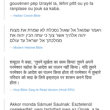
gouvènen pèp Izrayèl la, lèfini pitit ou yo ta
ranplase ou jouk sa kaba.
Haitian Creole Bible
ויאמר שמואל אל שאול נסכלת לא שמרת את מצות
יהוה אלהיך אשר צוך כי עתה הכין יהוה את
ממלכתך אל ישראל עד עולם׃
Modern Hebrew Bible
शमूएल ने कहा, “तुमने मूर्खता का काम किया! तुमने अपने
परमेश्वर यहोवा के आदेश का पालन नहीं किया। यदि तुमने
परमेश्वर के आदेश का पालन किया होता तो परमेश्वर ने तुम्हारे
परिवार को सदा के लिये इस्राएल पर शासन करने दिया
होता।
Holy Bible: Easy-to-Read Version (Hindi ERV)
Akkor monda Sámuel Saulnak: Esztelenül
cselekedtél; nem tartottad meg az Úrnak, a te