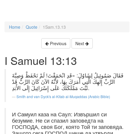
Home
Quote
1Sam.13.13
Previous
Next
I Samuel 13:13
فَقَالَ صَمُوئِيلُ لِشَاوُلَ: «قَدِ انْحَمَقْتَ! لَمْ تَحْفَظْ وَصِيَّةَ
الرَّبِّ إِلهِكَ الَّتِي أَمَرَكَ بِهَا، لأَنَّهُ الآنَ كَانَ الرَّبُّ قَدْ
ثَبَّتَ مَمْلَكَتَكَ عَلَى إِسْرَائِيلَ إِلَى الأَبَدِ.
Smith and van Dyck's al-Kitab al-Muqaddas (Arabic Bible)
И Самуил каза на Саул: Извършил си
безумие. Не си спазил заповедта на
ГОСПОДА, своя Бог, която Той ти заповяда.
Защото сега ГОСПОД щеше да утвърди