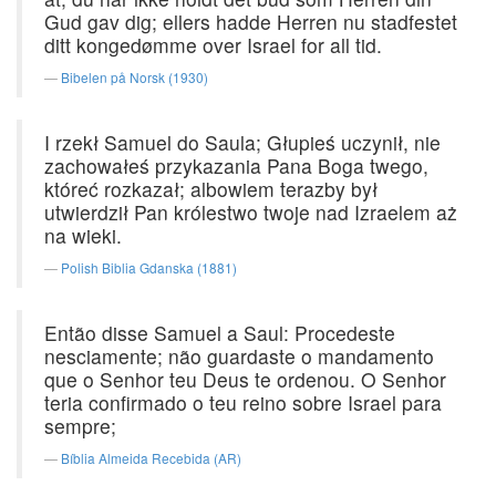
Gud gav dig; ellers hadde Herren nu stadfestet
ditt kongedømme over Israel for all tid.
Bibelen på Norsk (1930)
I rzekł Samuel do Saula; Głupieś uczynił, nie
zachowałeś przykazania Pana Boga twego,
któreć rozkazał; albowiem terazby był
utwierdził Pan królestwo twoje nad Izraelem aż
na wieki.
Polish Biblia Gdanska (1881)
Então disse Samuel a Saul: Procedeste
nesciamente; não guardaste o mandamento
que o Senhor teu Deus te ordenou. O Senhor
teria confirmado o teu reino sobre Israel para
sempre;
Bíblia Almeida Recebida (AR)