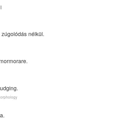
ो।
zúgolódás nélkül.
za mormorare.
rudging.
Morphology
a.