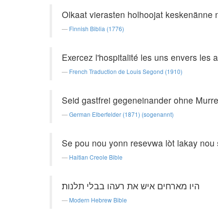
Olkaat vierasten holhoojat keskenänne 
Finnish Biblia (1776)
Exercez l'hospitalité les uns envers les
French Traduction de Louis Segond (1910)
Seid gastfrei gegeneinander ohne Murre
German Elberfelder (1871) (sogenannt)
Se pou nou yonn resevwa lòt lakay nou 
Haitian Creole Bible
היו מארחים איש את רעהו בבלי תלנות׃
Modern Hebrew Bible