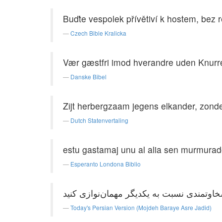
Buďte vespolek přívětiví k hostem, bez r
Czech Bible Kralicka
Vær gæstfri imod hverandre uden Knurr
Danske Bibel
Zijt herbergzaam jegens elkander, zond
Dutch Statenvertaling
estu gastamaj unu al alia sen murmurad
Esperanto Londona Biblio
Today's Persian Version (Mojdeh Baraye Asre Jadid)