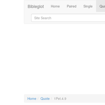
Bibleglot
Home
Paired
Single
Quo
Home
Quote
1Pet.4.9