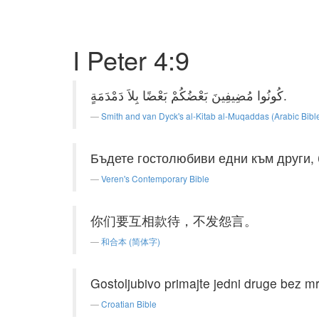
I Peter 4:9
كُونُوا مُضِيفِينَ بَعْضُكُمْ بَعْضًا بِلاَ دَمْدَمَةٍ.
Smith and van Dyck's al-Kitab al-Muqaddas (Arabic Bibl
Бъдете гостолюбиви едни към други, 
Veren's Contemporary Bible
你们要互相款待，不发怨言。
和合本 (简体字)
Gostoljubivo primajte jedni druge bez mr
Croatian Bible