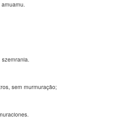
 e amuamu.
z szemrania.
utros, sem murmuração;
muraciones.