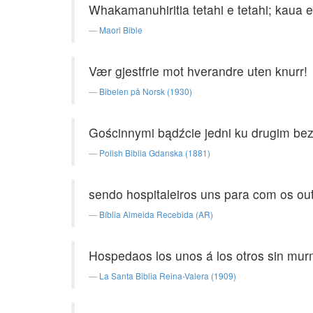
Whakamanuhiritia tetahi e tetahi; kaua
Maori Bible
Vær gjestfrie mot hverandre uten knurr!
Bibelen på Norsk (1930)
Gościnnymi bądźcie jedni ku drugim be
Polish Biblia Gdanska (1881)
sendo hospitaleiros uns para com os o
Bíblia Almeida Recebida (AR)
Hospedaos los unos á los otros sin mur
La Santa Biblia Reina-Valera (1909)