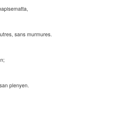
napisematta,
 autres, sans murmures.
n;
san plenyen.