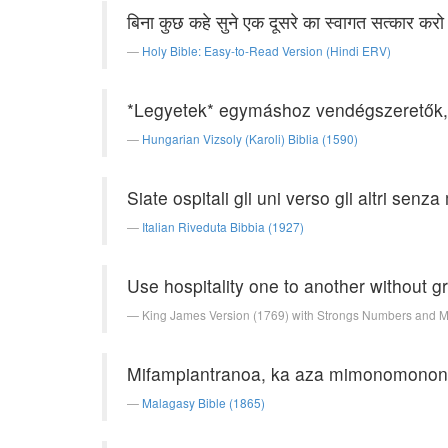
बिना कुछ कहे सुने एक दूसरे का स्वागत सत्कार कर
Holy Bible: Easy-to-Read Version (Hindi ERV)
*Legyetek* egymáshoz vendégszeretők, 
Hungarian Vizsoly (Karoli) Biblia (1590)
Siate ospitali gli uni verso gli altri sen
Italian Riveduta Bibbia (1927)
Use hospitality one to another without g
King James Version (1769) with Strongs Numbers and 
Mifampiantranoa, ka aza mimonomonon
Malagasy Bible (1865)