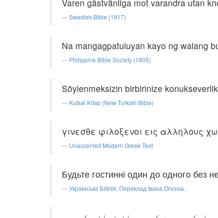
Varen gästvänliga mot varandra utan kn
Swedish Bible (1917)
Na mangagpatuluyan kayo ng walang b
Philippine Bible Society (1905)
Söylenmeksizin birbirinize konukseverlik
Kutsal Kitap (New Turkish Bible)
γινεσθε φιλοξενοι εις αλληλους χ
Unaccented Modern Greek Text
Будьте гостинні один до одного без не
Українська Біблія. Переклад Івана Огієнка.
ر ایک دوسرے کی مہمان نوازی کریں۔