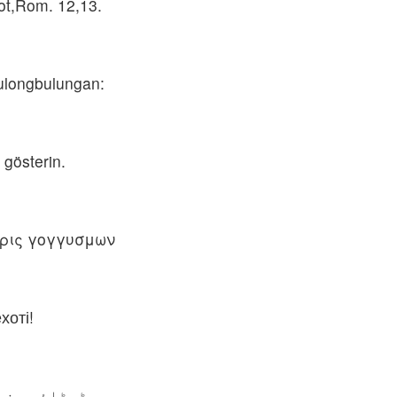
ot,Rom. 12,13.
ulongbulungan:
 gösterin.
ωρις γογγυσμων
хоті!
بڑبڑائے بغی