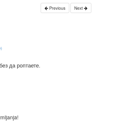
Previous
Next
e)
без да роптаете.
mljanja!