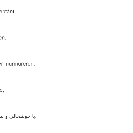
eptání.
en.
er murmureren.
o;
با خوشحالی و سخاوتمندی نسبت به یكدیگر مهمان‌نوازی كنید.