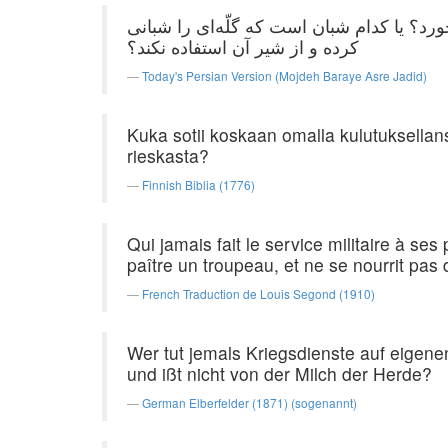
ورد؟ یا كدام شبان است كه گلّه‌ای را شبانی
كرده و از شیر آن استفاده نكند؟
Today's Persian Version (Mojdeh Baraye Asre Jadid)
Kuka sotii koskaan omalla kulutuksellans
rieskasta?
Finnish Biblia (1776)
Qui jamais fait le service militaire à ses
paître un troupeau, et ne se nourrit pas 
French Traduction de Louis Segond (1910)
Wer tut jemals Kriegsdienste auf eigene
und ißt nicht von der Milch der Herde?
German Elberfelder (1871) (sogenannt)