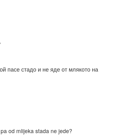
م
ой пасе стадо и не яде от млякото на
 pa od mlijeka stada ne jede?