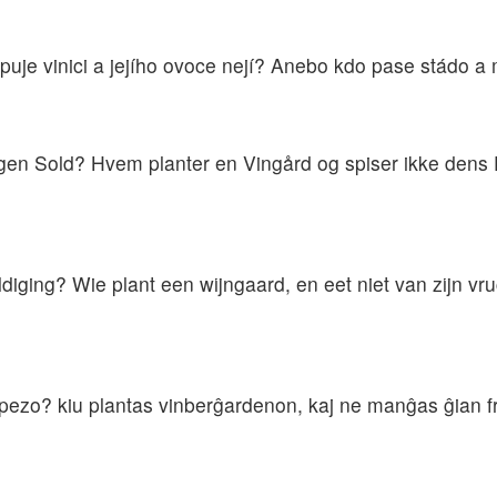
puje vinici a jejího ovoce nejí? Anebo kdo pase stádo a
gen Sold? Hvem planter en Vingård og spiser ikke dens 
ldiging? Wie plant een wijngaard, en eet niet van zijn vr
spezo? kiu plantas vinberĝardenon, kaj ne manĝas ĝian f