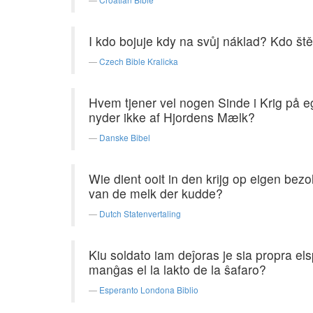
I kdo bojuje kdy na svůj náklad? Kdo ště
Czech Bible Kralicka
Hvem tjener vel nogen Sinde i Krig på e
nyder ikke af Hjordens Mælk?
Danske Bibel
Wie dient ooit in den krijg op eigen bezo
van de melk der kudde?
Dutch Statenvertaling
Kiu soldato iam deĵoras je sia propra el
manĝas el la lakto de la ŝafaro?
Esperanto Londona Biblio