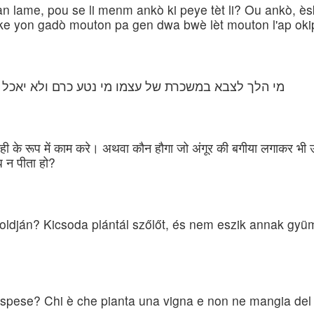
an lame, pou se li menm ankò ki peye tèt li? Ou ankò,
èske yon gadò mouton pa gen dwa bwè lèt mouton l'ap ok
מי הלך לצבא במשכרת של עצמו מי נטע כרם ולא יאכל א
ाही के रूप में काम करे। अथवा कौन हौगा जो अंगूर की बगीया लगाकर भी उ
ध न पीता हो?
ldján? Kicsoda plántál szőlőt, és nem eszik annak gyümö
ie spese? Chi è che pianta una vigna e non ne mangia del