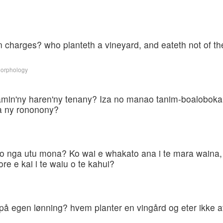
charges? who planteth a vineyard, and eateth not of the 
Morphology
in'ny haren'ny tenany? Iza no manao tanim-boaloboka k
a ny rononony?
o nga utu mona? Ko wai e whakato ana i te mara waina, 
re e kai i te waiu o te kahui?
på egen lønning? hvem planter en vingård og eter ikke av