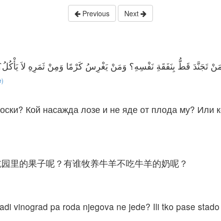
Previous
Next
َنْ تَجَنَّدَ قَطُّ بِنَفَقَةِ نَفْسِهِ؟ وَمَنْ يَغْرِسُ كَرْمًا وَمِنْ ثَمَرِهِ لاَ يَأْكُلُ؟ 
e)
оски? Кой насажда лозе и не яде от плода му? Или к
吃园里的果子呢？有谁牧养牛羊不吃牛羊的奶呢？
adi vinograd pa roda njegova ne jede? Ili tko pase stado