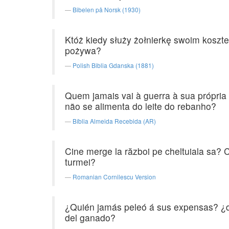
Bibelen på Norsk (1930)
Któż kiedy służy żołnierkę swoim koszte
pożywa?
Polish Biblia Gdanska (1881)
Quem jamais vai à guerra à sua própri
não se alimenta do leite do rebanho?
Bíblia Almeida Recebida (AR)
Cine merge la război pe cheltuiala sa? C
turmei?
Romanian Cornilescu Version
¿Quién jamás peleó á sus expensas? ¿qu
del ganado?