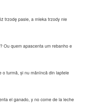
ż trzodę pasie, a mleka trzody nie
to? Ou quem apascenta um rebanho e
e o turmă, şi nu mănîncă din laptele
enta el ganado, y no come de la leche