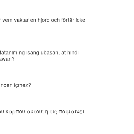
 vem vaktar en hjord och förtär icke
atanim ng isang ubasan, at hindi
kawan?
tünden içmez?
υ καρπου αυτου; η τις ποιμαινει