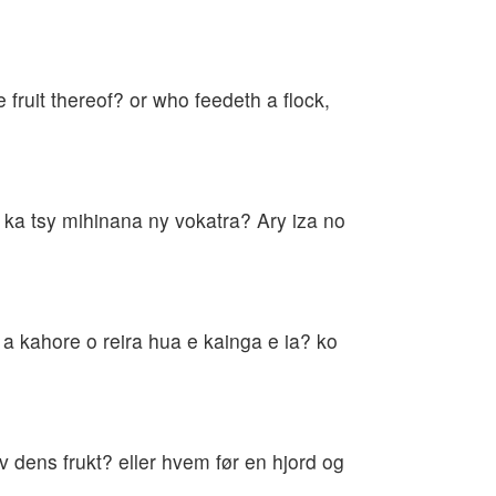
fruit thereof? or who feedeth a flock,
a tsy mihinana ny vokatra? Ary iza no
a kahore o reira hua e kainga e ia? ko
 dens frukt? eller hvem før en hjord og