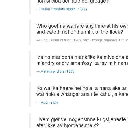
non si ciba del latte del gregge?
Italian Riveduta Bibbia (1927)
Who goeth a warfare any time at his own 
and eateth not of the milk of the flock?
King James Version (1769) with Strongs Numbers and 
Iza no mandeha manafika ka mivelona am
miandry ondry aman'osy ka tsy mihinan
Malagasy Bible (1865)
Ko wai ka haere hei hoia, a nana ake an
wai hoki e whangai ana i te kahui, a kaho
Maori Bible
Hvem gjør vel nogensinne krigstjeneste 
eter ikke av hjordens melk?