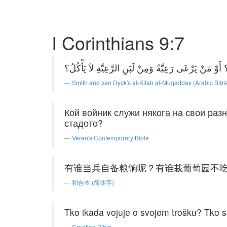
I Corinthians 9:7
أَوْ مَنْ يَرْعَى رَعِيَّةً وَمِنْ لَبَنِ الرَّعِيَّةِ لاَ يَأْكُلُ؟
Smith and van Dyck's al-Kitab al-Muqaddas (Arabic Bibl
Кой войник служи някога на свои разн
стадото?
Veren's Contemporary Bible
有谁当兵自备粮饷呢？有谁栽葡萄园不
和合本 (简体字)
Tko ikada vojuje o svojem trošku? Tko s
Croatian Bible