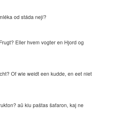
 mléka od stáda nejí?
Frugt? Eller hvem vogter en Hjord og
ucht? Of wie weidt een kudde, en eet niet
rukton? aŭ kiu paŝtas ŝafaron, kaj ne