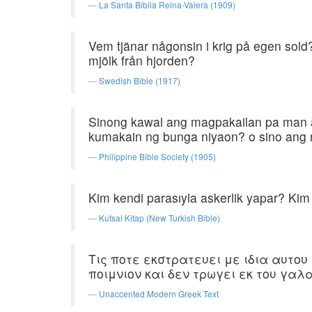
La Santa Biblia Reina-Valera (1909)
Vem tjänar någonsin i krig på egen sold?
mjölk från hjorden?
Swedish Bible (1917)
Sinong kawal ang magpakailan pa man ay
kumakain ng bunga niyaon? o sino ang 
Philippine Bible Society (1905)
Kim kendi parasıyla askerlik yapar? K
Kutsal Kitap (New Turkish Bible)
Τις ποτε εκστρατευει με ιδια αυτου
ποιμνιον και δεν τρωγει εκ του γαλα
Unaccented Modern Greek Text