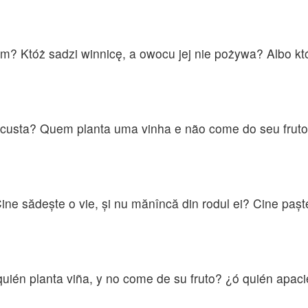
m? Któż sadzi winnicę, a owocu jej nie pożywa? Albo któ
a custa? Quem planta uma vinha e não come do seu fru
ine sădeşte o vie, şi nu mănîncă din rodul ei? Cine paşt
ién planta viña, y no come de su fruto? ¿ó quién apaci