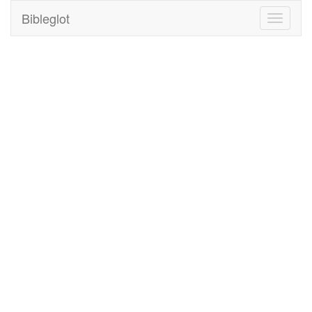
Bibleglot
Toggle
navigati