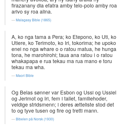
firazanany dia efatra amby telo-polo amby roa
arivo sy roa alina.
Malagasy Bible (1865)
A, ko nga tama a Pera; ko Etepono, ko Uti, ko
Utiere, ko Terimoto, ko Iri, tokorima; he upoko
enei no nga whare o o ratou matua, he hunga
tona, he marohirohi; taua ana ratou i o ratou
whakapapa e rua tekau ma rua mano e toru
tekau ma wha.
Maori Bible
Og Belas sønner var Esbon og Ussi og Ussiel
og Jerimot og Iri, fem i tallet, familiehoder,
veldige stridsmenn; i deres ætteliste stod det
to og tyve tusen og fire og tretti mann.
Bibelen på Norsk (1930)