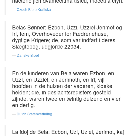
načteno jich dvamecítma tisíců, třidceti a čtyři.
Czech Bible Kralicka
Belas Sønner: Ezbon, Uzzi, Uzziel Jerimot og
Iri, fem, Overhoveder for Fædrenehuse,
dygtige Krigere; de, som var indført i deres
Slægtebog, udgjorde 22034.
Danske Bibel
En de kinderen van Bela waren Ezbon, en
Uzzi, en Uzziël, en Jerimoth, en Iri; vijf
hoofden in de huizen der vaderen, kloeke
helden; die, in geslachtsregisters gesteld
zijnde, waren twee en twintig duizend en vier
en dertig.
Dutch Statenvertaling
La idoj de Bela: Ecbon, Uzi, Uziel, Jerimot, kaj