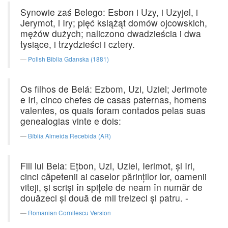
Synowie zaś Belego: Esbon i Uzy, i Uzyjel, i
Jerymot, i Iry; pięć książąt domów ojcowskich,
mężów dużych; naliczono dwadzieścia i dwa
tysiące, i trzydzieści i cztery.
Polish Biblia Gdanska (1881)
Os filhos de Belá: Ezbom, Uzi, Uziel; Jerimote
e Iri, cinco chefes de casas paternas, homens
valentes, os quais foram contados pelas suas
genealogias vinte e dois:
Bíblia Almeida Recebida (AR)
Fiii lui Bela: Eţbon, Uzi, Uziel, Ierimot, şi Iri,
cinci căpetenii ai caselor părinţilor lor, oamenii
viteji, şi scrişi în spiţele de neam în număr de
douăzeci şi două de mii treizeci şi patru. -
Romanian Cornilescu Version