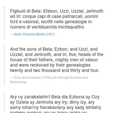
Figliuoli di Bela: Etsbon, Uzzi, Uzziel, Jerimoth
ed Iri: cinque capi di case patriarcali, uomini
forti e valorosi, iscritti nelle genealogie in
numero di ventiduemila trentaquattro.
Italian Riveduta Bibbia (1927)
And the sons of Bela; Ezbon, and Uzzi, and
Uzziel, and Jerimoth, and Iri, five; heads of the
house of their fathers, mighty men of valour;
and were reckoned by their genealogies
twenty and two thousand and thirty and four.
King James Version (1769) with Strongs Numbers and
Morphology
Ary ny zanakalahin'i Bela dia Ezbona sy Ozy
sy Oziela sy Jerimota ary Iry; dimy izy, ary
samy lohan'ny fianakaviany avy sady lehilahy
mahery avokoa; ary ny Isany araka ny