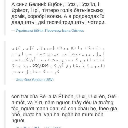
А сини Белині: Ецбон, і Уззі, і Уззіїл, і
Єрімот, і Ірі, п'ятеро голів батьківських
домів, хоробрі вояки. А в родоводах їх
двадцять і дві тисячі тридцять і чотири.
Українська Біблія. Переклад Івана Огієнка.
بالع کے پانچ بیٹے اِصبون، عُزّی، عُزی
ایل، یریموت اور عیری تھے۔ سب اپنے
خاندانوں کے سرپرست تھے۔ اُن کے نسب
ناموں کے مطابق اُن کے 22,034 مرد جنگ
کرنے کے قابل تھے۔
Urdu Geo Version (UGV)
con trai của Bê-la là Ét-bôn, U-xi, U-xi-ên, Giê-
ri-mốt, và Y-ri, năm người; thảy đều là trưởng
tộc, người mạnh dạn; số con cháu họ, theo gia
phổ, được hai vạn hai ngàn ba mươi bốn
người.