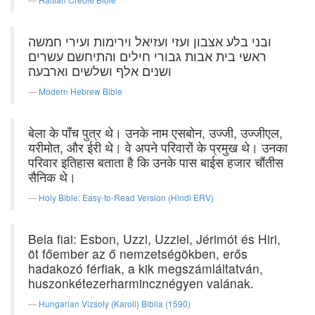
ובני בלע אצבון ועזי ועזיאל וירימות ועירי חמשה
ראשי בית אבות גבורי חילים והתיחשם עשרים
ושנים אלף ושלשים וארבעה׃
Modern Hebrew Bible
बेला के पाँच पुत्र थे। उनके नाम एसबोन, उज्जी, उज्जीएल,
यरीमोत, और ईरी थे। वे अपने परिवारों के प्रमुख थे। उनका
परिवार इतिहास बताता है कि उनके पास बाईस हजार चौंतीस
सैनिक थे।
Holy Bible: Easy-to-Read Version (Hindi ERV)
Bela fiai: Esbon, Uzzi, Uzziel, Jérimót és Hiri,
öt főember az ő nemzetségökben, erős
hadakozó férfiak, a kik megszámláltatván,
huszonkétezerharmincznégyen valának.
Hungarian Vizsoly (Karoli) Biblia (1590)