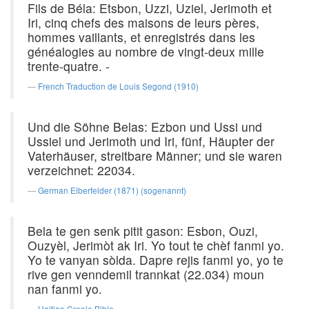
Fils de Béla: Etsbon, Uzzi, Uziel, Jerimoth et
Iri, cinq chefs des maisons de leurs pères,
hommes vaillants, et enregistrés dans les
généalogies au nombre de vingt-deux mille
trente-quatre. -
French Traduction de Louis Segond (1910)
Und die Söhne Belas: Ezbon und Ussi und
Ussiel und Jerimoth und Iri, fünf, Häupter der
Vaterhäuser, streitbare Männer; und sie waren
verzeichnet: 22034.
German Elberfelder (1871) (sogenannt)
Bela te gen senk pitit gason: Esbon, Ouzi,
Ouzyèl, Jerimòt ak Iri. Yo tout te chèf fanmi yo.
Yo te vanyan sòlda. Dapre rejis fanmi yo, yo te
rive gen venndemil trannkat (22.034) moun
nan fanmi yo.
Haitian Creole Bible