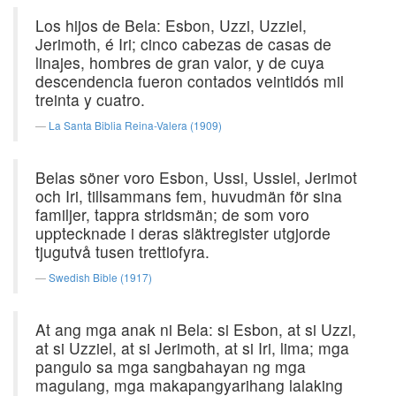
Los hijos de Bela: Esbon, Uzzi, Uzziel,
Jerimoth, é Iri; cinco cabezas de casas de
linajes, hombres de gran valor, y de cuya
descendencia fueron contados veintidós mil
treinta y cuatro.
La Santa Biblia Reina-Valera (1909)
Belas söner voro Esbon, Ussi, Ussiel, Jerimot
och Iri, tillsammans fem, huvudmän för sina
familjer, tappra stridsmän; de som voro
upptecknade i deras släktregister utgjorde
tjugutvå tusen trettiofyra.
Swedish Bible (1917)
At ang mga anak ni Bela: si Esbon, at si Uzzi,
at si Uzziel, at si Jerimoth, at si Iri, lima; mga
pangulo sa mga sangbahayan ng mga
magulang, mga makapangyarihang lalaking