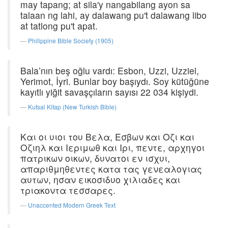
may tapang; at sila'y nangabilang ayon sa
talaan ng lahi, ay dalawang pu't dalawang libo
at tatlong pu't apat.
Philippine Bible Society (1905)
Bala’nın beş oğlu vardı: Esbon, Uzzi, Uzziel,
Yerimot, İyri. Bunlar boy başıydı. Soy kütüğüne
kayıtlı yiğit savaşçıların sayısı 22 034 kişiydi.
Kutsal Kitap (New Turkish Bible)
Και οι υιοι του Βελα, Εσβων και Οζι και
Οζιηλ και Ιεριμωθ και Ιρι, πεντε, αρχηγοι
πατρικων οικων, δυνατοι εν ισχυι,
απαριθμηθεντες κατα τας γενεαλογιας
αυτων, ησαν εικοσιδυο χιλιαδες και
τριακοντα τεσσαρες.
Unaccented Modern Greek Text