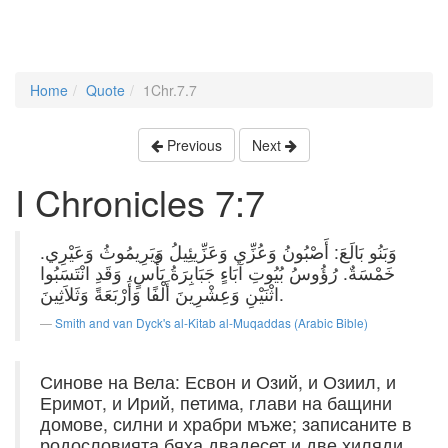
Home
Quote
1Chr.7.7
Previous
Next
I Chronicles 7:7
وَبَنُو بَالَعَ: أَصْبُونُ وَعُزِّي وَعَزِّيئِيلُ وَيَرِيمُوثُ وَعَيْرِي.
خَمْسَةٌ. رُؤُوسُ بُيُوتِ آبَاءٍ جَبَابِرَةُ بَأْسٍ، وَقَدِ انْتَسَبُوا
اثْنَيْنِ وَعِشْرِينَ أَلْفًا وَأَرْبَعَةً وَثَلاَثِينَ.
Smith and van Dyck's al-Kitab al-Muqaddas (Arabic Bible)
Синове на Вела: Есвон и Озий, и Озиил, и
Еримот, и Ирий, петима, глави на бащини
домове, силни и храбри мъже; записаните в
родословията бяха двадесет и две хиляди