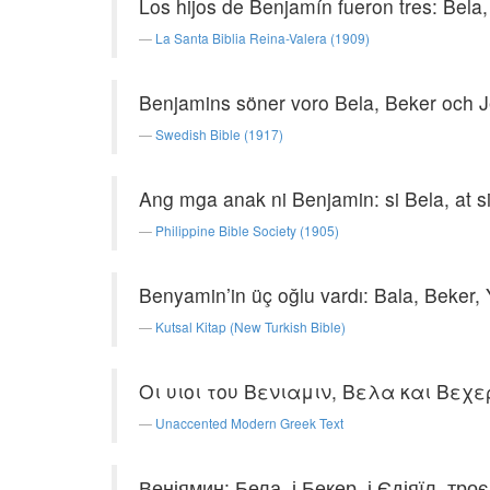
Los hijos de Benjamín fueron tres: Bela,
La Santa Biblia Reina-Valera (1909)
Benjamins söner voro Bela, Beker och Jed
Swedish Bible (1917)
Ang mga anak ni Benjamin: si Bela, at si 
Philippine Bible Society (1905)
Benyamin’in üç oğlu vardı: Bala, Beker, 
Kutsal Kitap (New Turkish Bible)
Οι υιοι του Βενιαμιν, Βελα και Βεχερ
Unaccented Modern Greek Text
Веніямин: Бела, і Бекер, і Єдіяїл, троє