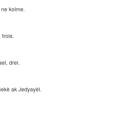
, ne kolme.
 trois.
l, drei.
Bekè ak Jedyayèl.