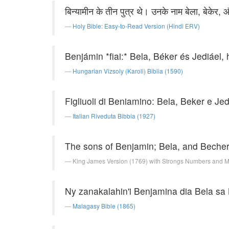
बिन्यामीन के तीन पुत्र थे। उनके नाम बेला, बेकेर
Holy Bible: Easy-to-Read Version (Hindi ERV)
Benjámin *fiai:* Bela, Béker és Jediáel,
Hungarian Vizsoly (Karoli) Biblia (1590)
Figliuoli di Beniamino: Bela, Beker e Jedia
Italian Riveduta Bibbia (1927)
The sons of Benjamin; Bela, and Becher,
King James Version (1769) with Strongs Numbers and 
Ny zanakalahin'i Benjamina dia Bela sa B
Malagasy Bible (1865)