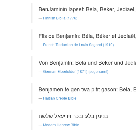
BenJaminin lapset: Bela, Beker, Jediael
Finnish Biblia (1776)
Fils de Benjamin: Béla, Béker et Jediaël,
French Traduction de Louis Segond (1910)
Von Benjamin: Bela und Beker und Jediae
German Elberfelder (1871) (sogenannt)
Benjamen te gen twa pitit gason: Bela, 
Haitian Creole Bible
בנימן בלע ובכר וידיעאל שלשה׃
Modern Hebrew Bible