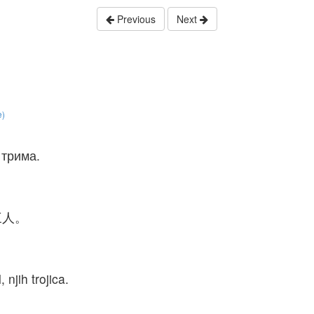
Previous
Next
e)
 трима.
三人。
 njih trojica.