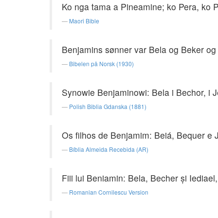
Ko nga tama a Pineamine; ko Pera, ko Pe
Maori Bible
Benjamins sønner var Bela og Beker og Jed
Bibelen på Norsk (1930)
Synowie Benjaminowi: Bela i Bechor, i Je
Polish Biblia Gdanska (1881)
Os filhos de Benjamim: Beiá, Bequer e Je
Bíblia Almeida Recebida (AR)
Fiii lui Beniamin: Bela, Becher şi Iediael, 
Romanian Cornilescu Version