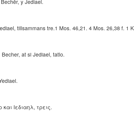
 Bechêr, y Jediael.
iael, tillsammans tre.1 Mos. 46,21. 4 Mos. 26,38 f. 1 Kr
Becher, at si Jediael, tatlo.
Yediael.
 και Ιεδιαηλ, τρεις.
.