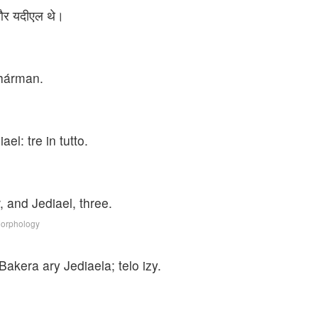
, और यदीएल थे।
 hárman.
el: tre in tutto.
 and Jediael, three.
Morphology
akera ary Jediaela; telo izy.