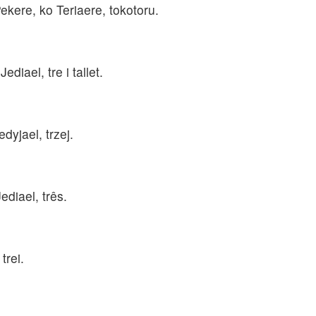
kere, ko Teriaere, tokotoru.
iael, tre i tallet.
dyjael, trzej.
diael, três.
trei.