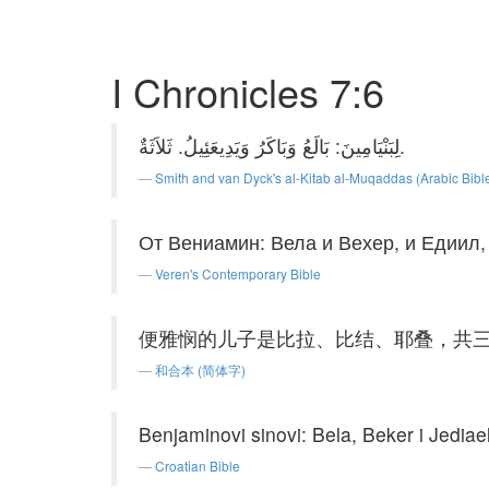
I Chronicles 7:6
لِبَنْيَامِينَ: بَالَعُ وَبَاكَرُ وَيَدِيعَئِيلُ. ثَلاَثَةٌ.
Smith and van Dyck's al-Kitab al-Muqaddas (Arabic Bibl
От Вениамин: Вела и Вехер, и Едиил,
Veren's Contemporary Bible
便雅悯的儿子是比拉、比结、耶叠，共
和合本 (简体字)
Benjaminovi sinovi: Bela, Beker i Jediael,
Croatian Bible