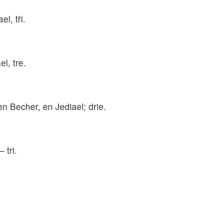
l, tři.
l, tre.
 Becher, en Jediael; drie.
 tri.