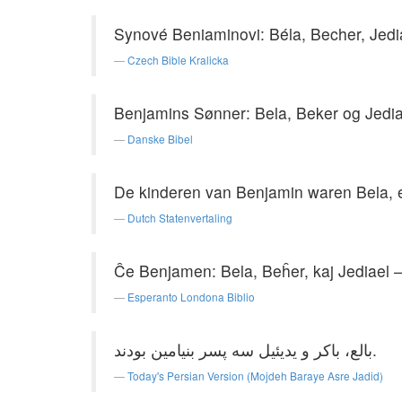
Synové Beniaminovi: Béla, Becher, Jediae
Czech Bible Kralicka
Benjamins Sønner: Bela, Beker og Jediae
Danske Bibel
De kinderen van Benjamin waren Bela, en
Dutch Statenvertaling
Ĉe Benjamen: Bela, Beĥer, kaj Jediael —
Esperanto Londona Biblio
بالع، باکر و یدیئیل سه پسر بنیامین بودند.
Today's Persian Version (Mojdeh Baraye Asre Jadid)