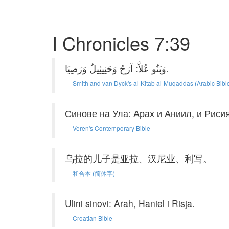
I Chronicles 7:39
وَبَنُو عُلاَّ: آرَحُ وَحَنِيئِيلُ وَرَصِيَا.
Smith and van Dyck's al-Kitab al-Muqaddas (Arabic Bibl
Синове на Ула: Арах и Аниил, и Рисия
Veren's Contemporary Bible
乌拉的儿子是亚拉、汉尼业、利写。
和合本 (简体字)
Ulini sinovi: Arah, Haniel i Risja.
Croatian Bible