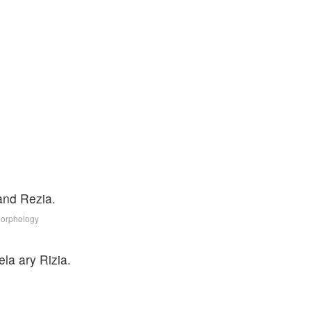
and Rezia.
Morphology
ela ary Rizia.