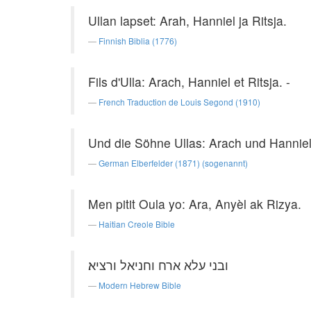
Ullan lapset: Arah, Hanniel ja Ritsja.
Finnish Biblia (1776)
Fils d'Ulla: Arach, Hanniel et Ritsja. -
French Traduction de Louis Segond (1910)
Und die Söhne Ullas: Arach und Hanniel
German Elberfelder (1871) (sogenannt)
Men pitit Oula yo: Ara, Anyèl ak Rizya.
Haitian Creole Bible
ובני עלא ארח וחניאל ורציא׃
Modern Hebrew Bible