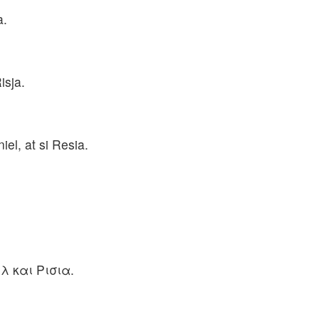
a.
isja.
iel, at si Resia.
λ και Ρισια.