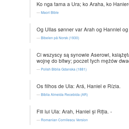
Ko nga tama a Ura; ko Araha, ko Haniere
Maori Bible
Og Ullas sønner var Arah og Hanniel og 
Bibelen på Norsk (1930)
Ci wszyscy są synowie Aserowi, książęta
wojnę do bitwy; poczet tych mężów dwadz
Polish Biblia Gdanska (1881)
Os filhos de Ula: Ará, Haniel e Rízia.
Bíblia Almeida Recebida (AR)
Fiii lui Ula: Arah, Haniel şi Riţia. -
Romanian Cornilescu Version