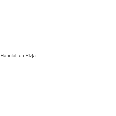
.
Hanniel, en Rizja.