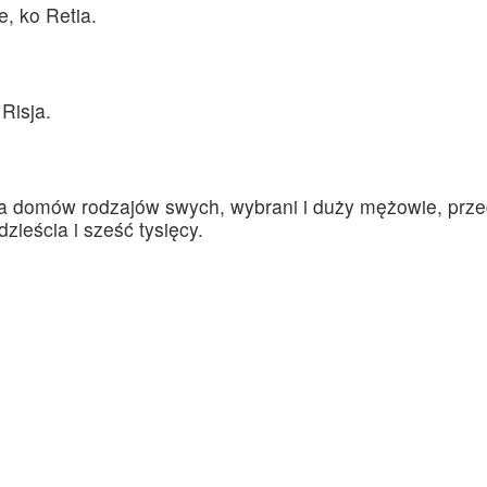
, ko Retia.
Risja.
 domów rodzajów swych, wybrani i duży mężowie, przedni
ieścia i sześć tysięcy.