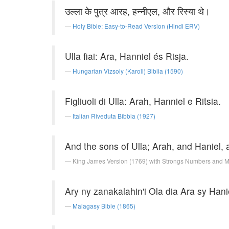
उल्ला के पुत्र आरह, हन्नीएल, और रिस्या थे।
Holy Bible: Easy-to-Read Version (Hindi ERV)
Ulla fiai: Ara, Hanniel és Risja.
Hungarian Vizsoly (Karoli) Biblia (1590)
Figliuoli di Ulla: Arah, Hanniel e Ritsia.
Italian Riveduta Bibbia (1927)
And the sons of Ulla; Arah, and Haniel, 
King James Version (1769) with Strongs Numbers and 
Ary ny zanakalahin'i Ola dia Ara sy Hani
Malagasy Bible (1865)