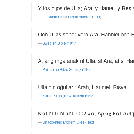
Y los hijos de Ulla; Ara, y Haniel, y Resi
La Santa Biblia Reina-Valera (1909)
Och Ullas söner voro Ara, Hanniel och R
Swedish Bible (1917)
At ang mga anak ni Ulla: si Ara, at si Han
Philippine Bible Society (1905)
Ulla’nın oğulları: Arah, Hanniel, Risya.
Kutsal Kitap (New Turkish Bible)
Και οι υιοι του Ουλλα, Αραχ και Ανιη
Unaccented Modern Greek Text