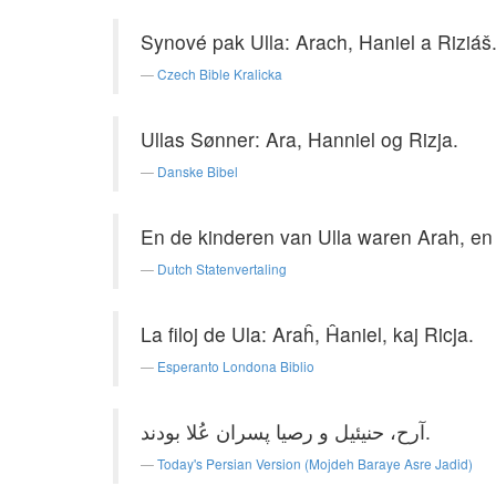
Synové pak Ulla: Arach, Haniel a Riziáš
Czech Bible Kralicka
Ullas Sønner: Ara, Hanniel og Rizja.
Danske Bibel
En de kinderen van Ulla waren Arah, en 
Dutch Statenvertaling
La filoj de Ula: Araĥ, Ĥaniel, kaj Ricja.
Esperanto Londona Biblio
آرح، حنیئیل و رصیا پسران عُلا بودند.
Today's Persian Version (Mojdeh Baraye Asre Jadid)