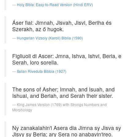
Holy Bible: Easy-to-Read Version (Hindi ERV)
Áser fiai: Jimnah, Jisvah, Jisvi, Beriha és
Szerakh, az ő hugok.
Hungarian Vizsoly (Karoli) Biblia (1590)
Figliuoli di Ascer: Jmna, Ishva, Ishvi, Beria, e
Serah, loro sorella.
Italian Riveduta Bibbia (1927)
The sons of Asher; Imnah, and Isuah, and
Ishuai, and Beriah, and Serah their sister.
King James Version (1769) with Strongs Numbers and
Morphology
Ny zanakalahin'i Asera dia Jimna sy Jisva sy
Jisvy sy Beria; ary Sera no anabavin'ireo.