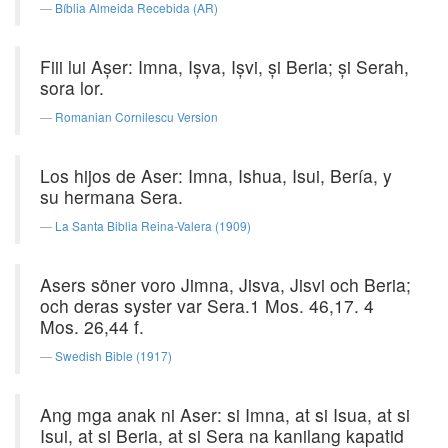
Bíblia Almeida Recebida (AR)
Fiii lui Aşer: Imna, Işva, Işvi, şi Beria; şi Serah,
sora lor.
Romanian Cornilescu Version
Los hijos de Aser: Imna, Ishua, Isui, Bería, y
su hermana Sera.
La Santa Biblia Reina-Valera (1909)
Asers söner voro Jimna, Jisva, Jisvi och Beria;
och deras syster var Sera.1 Mos. 46,17. 4
Mos. 26,44 f.
Swedish Bible (1917)
Ang mga anak ni Aser: si Imna, at si Isua, at si
Isui, at si Beria, at si Sera na kanilang kapatid