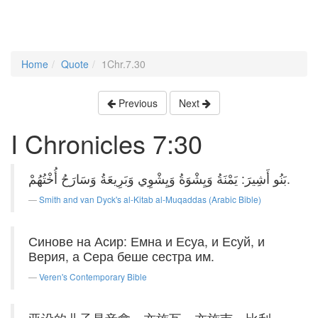
Home
Quote
1Chr.7.30
Previous
Next
I Chronicles 7:30
بَنُو أَشِيرَ: يَمْنَةُ وَيِشْوَةُ وَيِشْوِي وَبَرِيعَةُ وَسَارَحُ أُخْتُهُمْ.
Smith and van Dyck's al-Kitab al-Muqaddas (Arabic Bible)
Синове на Асир: Емна и Есуа, и Есуй, и
Верия, а Сера беше сестра им.
Veren's Contemporary Bible