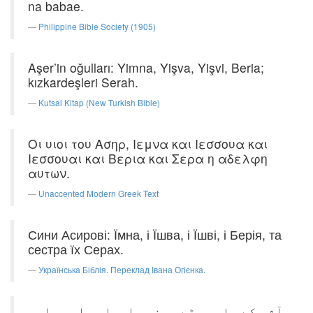
na babae.
Philippine Bible Society (1905)
Aşer’in oğulları: Yimna, Yişva, Yişvi, Beria;
kızkardeşleri Serah.
Kutsal Kitap (New Turkish Bible)
Οι υιοι του Ασηρ, Ιεμνα και Ιεσσουα και
Ιεσσουαι και Βερια και Σερα η αδελφη
αυτων.
Unaccented Modern Greek Text
Сини Асирові: Їмна, і Їшва, і Їшві, і Берія, та
сестра їх Серах.
Українська Біблія. Переклад Івана Огієнка.
آشر کے چار بیٹے یِمنہ، اِسواہ، اِسوی اور