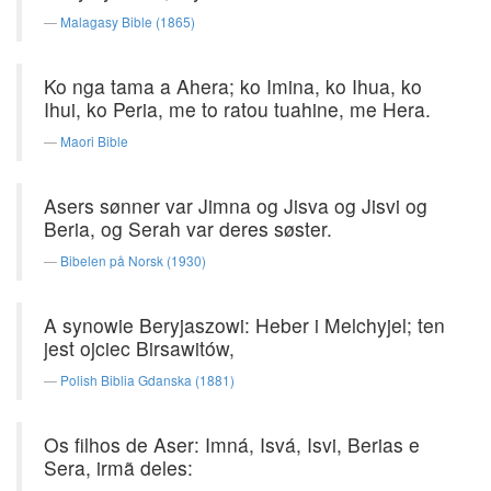
Malagasy Bible (1865)
Ko nga tama a Ahera; ko Imina, ko Ihua, ko
Ihui, ko Peria, me to ratou tuahine, me Hera.
Maori Bible
Asers sønner var Jimna og Jisva og Jisvi og
Beria, og Serah var deres søster.
Bibelen på Norsk (1930)
A synowie Beryjaszowi: Heber i Melchyjel; ten
jest ojciec Birsawitów,
Polish Biblia Gdanska (1881)
Os filhos de Aser: Imná, Isvá, Isvi, Berias e
Sera, irmã deles: