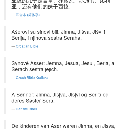
亚设的儿子是音拿、亦施瓦、亦施韦、比利
亚，还有他们的妹子西拉。
和合本 (简体字)
Ašerovi su sinovi bili: Jimna, Jišva, Jišvi i
Berija, i njihova sestra Seraha.
Croatian Bible
Synové Asser: Jemna, Jesua, Jesui, Beria, a
Serach sestra jejich.
Czech Bible Kralicka
A Sønner: Jimna, Jisjva, Jisjvi og Beri'a og
deres Søster Sera.
Danske Bibel
De kinderen van Aser waren Jimna, en Jisva,