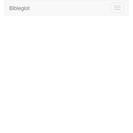
Bibleglot
Toggle
navigati