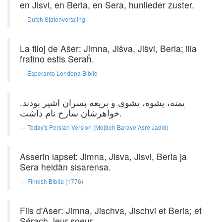
en Jisvi, en Beria, en Sera, hunlieder zuster.
Dutch Statenvertaling
La filoj de Aŝer: Jimna, Jiŝva, Jiŝvi, Beria; ilia
fratino estis Seraĥ.
Esperanto Londona Biblio
یمنه، یشوه، یشوی و بریعه پسران اشیر بودند.
خواهرشان سارح نام داشت.
Today's Persian Version (Mojdeh Baraye Asre Jadid)
Asserin lapset: Jimna, Jisva, Jisvi, Beria ja
Sera heidän sisarensa.
Finnish Biblia (1776)
Fils d'Aser: Jimna, Jischva, Jischvi et Beria; et
Sérach, leur soeur.