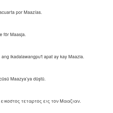
macuarta por Maazías.
de för Maasja.
, ang ikadalawangpu't apat ay kay Maazia.
ncüsü Maazya’ya düştü.
ο εικοστος τεταρτος εις τον Μααζιαν.