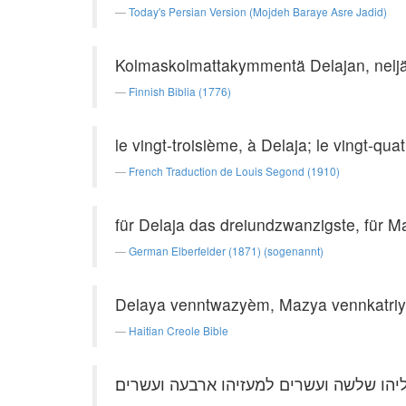
Today's Persian Version (Mojdeh Baraye Asre Jadid)
Kolmaskolmattakymmentä Delajan, nel
Finnish Biblia (1776)
le vingt-troisième, à Delaja; le vingt-qu
French Traduction de Louis Segond (1910)
für Delaja das dreiundzwanzigste, für M
German Elberfelder (1871) (sogenannt)
Delaya venntwazyèm, Mazya vennkatri
Haitian Creole Bible
יהו שלשה ועשרים למעזיהו ארבעה ועשרים׃