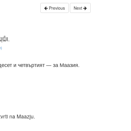
Previous
Next
الثَّالِثَةُ وَالْعِشْرُونَ لِدَلاَيَا. الرَّابِعَةُ وَالْعِشْرُونَ لِمَعَزْيَا.
e)
десет и четвъртият — за Маазия.
。
tvrti na Maazju.