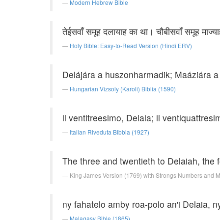
Modern Hebrew Bible
तेईसवाँ समूह दलायाह का था। चौबीसवाँ समूह माज्य
Holy Bible: Easy-to-Read Version (Hindi ERV)
Delájára a huszonharmadik; Maáziára a
Hungarian Vizsoly (Karoli) Biblia (1590)
il ventitreesimo, Delaia; il ventiquattres
Italian Riveduta Bibbia (1927)
The three and twentieth to Delaiah, the 
King James Version (1769) with Strongs Numbers and 
ny fahatelo amby roa-polo an'i Delaia, n
Malagasy Bible (1865)