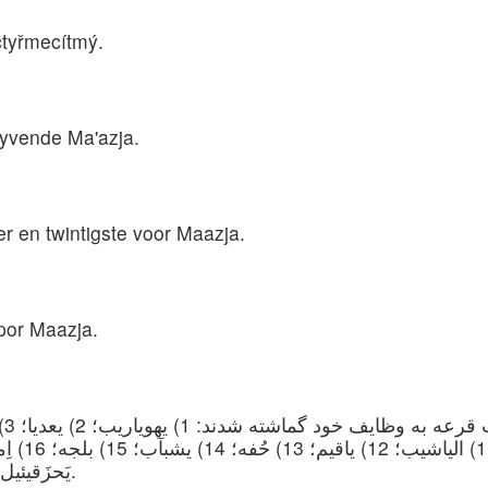
čtyřmecítmý.
 tyvende Ma'azja.
ier en twintigste voor Maazja.
 por Maazja.
یَحزَقیئیل؛ 21) یاکین؛ 22) جامول؛ 23) دلایا؛ 24) معزیا.