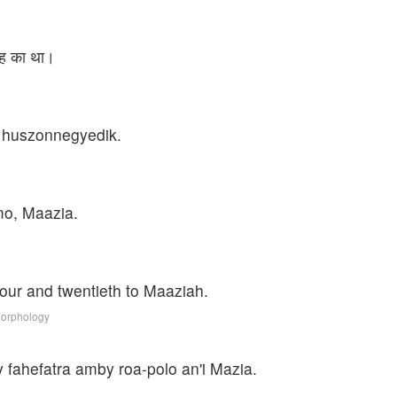
ाह का था।
 huszonnegyedik.
imo, Maazia.
four and twentieth to Maaziah.
Morphology
y fahefatra amby roa-polo an'i Mazia.