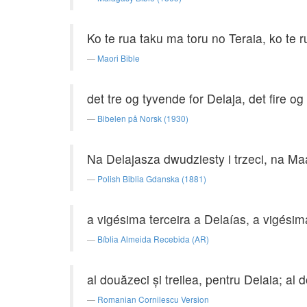
Ko te rua taku ma toru no Teraia, ko te
Maori Bible
det tre og tyvende for Delaja, det fire og
Bibelen på Norsk (1930)
Na Delajasza dwudziesty i trzeci, na Ma
Polish Biblia Gdanska (1881)
a vigésima terceira a Delaías, a vigési
Bíblia Almeida Recebida (AR)
al douăzeci şi treilea, pentru Delaia; al
Romanian Cornilescu Version