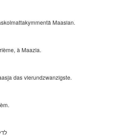
jäskolmattakymmentä Maasian.
atrième, à Maazia.
aasja das vierundzwanzigste.
yèm.
לדל