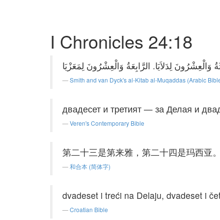
I Chronicles 24:18
Smith and van Dyck's al-Kitab al-Muqaddas (Arabic Bibl
двадесет и третият — за Делая и два
Veren's Contemporary Bible
第二十三是第来雅，第二十四是玛西亚
和合本 (简体字)
dvadeset i treći na Delaju, dvadeset i če
Croatian Bible