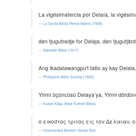
La vigésimatercia por Delaía, la vigési
La Santa Biblia Reina-Valera (1909)
den tjugutredje for Delaja, den tjugufjär
Swedish Bible (1917)
Ang ikadalawangpu't tatlo ay kay Delaia
Philippine Bible Society (1905)
Yirmi üçüncüsü Delaya’ya, Yirmi dördü
Kutsal Kitap (New Turkish Bible)
ο εικοστος τριτος εις τον Δελαιαν, 
Unaccented Modern Greek Text