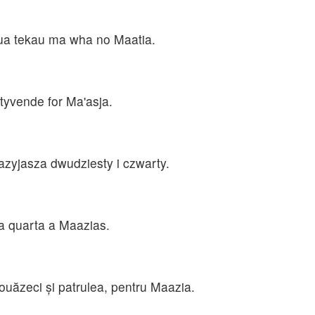
 rua tekau ma wha no Maatia.
 tyvende for Ma'asja.
azyjasza dwudziesty i czwarty.
ma quarta a Maazias.
 douăzeci şi patrulea, pentru Maazia.