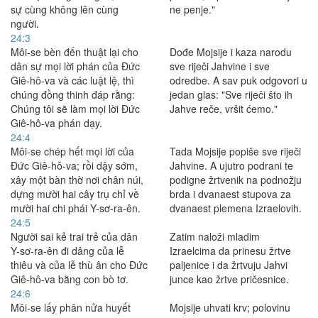
sự cùng không lên cùng
ne penje."
người.
24:3
Môi-se bèn đến thuật lại cho
Dođe Mojsije i kaza narodu
dân sự mọi lời phán của Ðức
sve riječi Jahvine i sve
Giê-hô-va và các luật lệ, thì
odredbe. A sav puk odgovori u
chúng đồng thinh đáp rằng:
jedan glas: "Sve riječi što ih
Chúng tôi sẽ làm mọi lời Ðức
Jahve reče, vršit ćemo."
Giê-hô-va phán dạy.
24:4
Môi-se chép hết mọi lời của
Tada Mojsije popiše sve riječi
Ðức Giê-hô-va; rồi dậy sớm,
Jahvine. A ujutro podrani te
xây một bàn thờ nơi chân núi,
podigne žrtvenik na podnožju
dựng mười hai cây trụ chỉ về
brda i dvanaest stupova za
mười hai chi phái Y-sơ-ra-ên.
dvanaest plemena Izraelovih.
24:5
Người sai kẻ trai trẻ của dân
Zatim naloži mladim
Y-sơ-ra-ên đi dâng của lễ
Izraelcima da prinesu žrtve
thiêu và của lễ thù ân cho Ðức
paljenice i da žrtvuju Jahvi
Giê-hô-va bằng con bò tơ.
junce kao žrtve pričesnice.
24:6
Môi-se lấy phân nửa huyết
Mojsije uhvati krv; polovinu