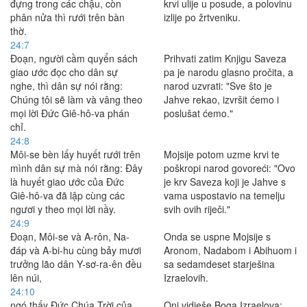
đựng trong các chậu, còn
krvi ulije u posude, a polovinu
phân nửa thì rưới trên bàn
izlije po žrtveniku.
thờ.
24:7
Ðoạn, người cầm quyển sách
Prihvati zatim Knjigu Saveza
giao ước đọc cho dân sự
pa je narodu glasno pročita, a
nghe, thì dân sự nói rằng:
narod uzvrati: "Sve što je
Chúng tôi sẽ làm và vâng theo
Jahve rekao, izvršit ćemo i
mọi lời Ðức Giê-hô-va phán
poslušat ćemo."
chỉ.
24:8
Môi-se bèn lấy huyết rưới trên
Mojsije potom uzme krvi te
mình dân sự mà nói rằng: Ðây
poškropi narod govoreći: "Ovo
là huyết giao ước của Ðức
je krv Saveza koji je Jahve s
Giê-hô-va đã lập cùng các
vama uspostavio na temelju
ngươi y theo mọi lời nầy.
svih ovih riječi."
24:9
Ðoạn, Môi-se và A-rôn, Na-
Onda se uspne Mojsije s
đáp và A-bi-hu cùng bảy mươi
Aronom, Nadabom i Abihuom i
trưởng lão dân Y-sơ-ra-ên đều
sa sedamdeset starješina
lên núi,
Izraelovih.
24:10
ngó thấy Ðức Chúa Trời của
Oni vidješe Boga Izraelova: