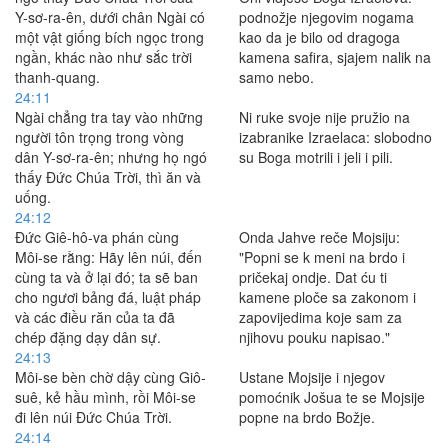
Y-sơ-ra-ên, dưới chân Ngài có
podnožje njegovim nogama
một vật giống bích ngọc trong
kao da je bilo od dragoga
ngần, khác nào như sắc trời
kamena safira, sjajem nalik na
thanh-quang.
samo nebo.
24:11
Ngài chẳng tra tay vào những
Ni ruke svoje nije pružio na
người tôn trọng trong vòng
izabranike Izraelaca: slobodno
dân Y-sơ-ra-ên; nhưng họ ngó
su Boga motrili i jeli i pili.
thấy Ðức Chúa Trời, thì ăn và
uống.
24:12
Ðức Giê-hô-va phán cùng
Onda Jahve reče Mojsiju:
Môi-se rằng: Hãy lên núi, đến
"Popni se k meni na brdo i
cùng ta và ở lại đó; ta sẽ ban
pričekaj ondje. Dat ću ti
cho ngươi bảng đá, luật pháp
kamene ploče sa zakonom i
và các điều răn của ta đã
zapovijedima koje sam za
chép đặng dạy dân sự.
njihovu pouku napisao."
24:13
Môi-se bèn chờ dậy cùng Giô-
Ustane Mojsije i njegov
suê, kẻ hầu mình, rồi Môi-se
pomoćnik Jošua te se Mojsije
đi lên núi Ðức Chúa Trời.
popne na brdo Božje.
24:14