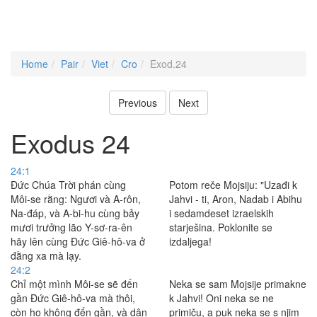
Home
Pair
Viet
Cro
Exod.24
Previous
Next
Exodus 24
24:1
Ðức Chúa Trời phán cùng
Potom reče Mojsiju: "Uzađi k
Môi-se rằng: Ngươi và A-rôn,
Jahvi - ti, Aron, Nadab i Abihu
Na-đáp, và A-bi-hu cùng bảy
i sedamdeset izraelskih
mươi trưởng lão Y-sơ-ra-ên
starješina. Poklonite se
hãy lên cùng Ðức Giê-hô-va ở
izdaljega!
đằng xa mà lạy.
24:2
Chỉ một mình Môi-se sẽ đến
Neka se sam Mojsije primakne
gần Ðức Giê-hô-va mà thôi,
k Jahvi! Oni neka se ne
còn họ không đến gần, và dân
primiču, a puk neka se s njim