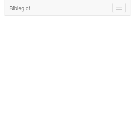
Bibleglot
Toggle
navigati