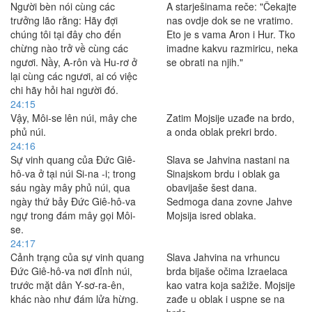
Người bèn nói cùng các
A starješinama reče: "Čekajte
trưởng lão rằng: Hãy đợi
nas ovdje dok se ne vratimo.
chúng tôi tại đây cho đến
Eto je s vama Aron i Hur. Tko
chừng nào trở về cùng các
imadne kakvu razmiricu, neka
ngươi. Nầy, A-rôn và Hu-rơ ở
se obrati na njih."
lại cùng các ngươi, ai có việc
chi hãy hỏi hai người đó.
24:15
Vậy, Môi-se lên núi, mây che
Zatim Mojsije uzađe na brdo,
phủ núi.
a onda oblak prekri brdo.
24:16
Sự vinh quang của Ðức Giê-
Slava se Jahvina nastani na
hô-va ở tại núi Si-na -i; trong
Sinajskom brdu i oblak ga
sáu ngày mây phủ núi, qua
obavijaše šest dana.
ngày thứ bảy Ðức Giê-hô-va
Sedmoga dana zovne Jahve
ngự trong đám mây gọi Môi-
Mojsija isred oblaka.
se.
24:17
Cảnh trạng của sự vinh quang
Slava Jahvina na vrhuncu
Ðức Giê-hô-va nơi đỉnh núi,
brda bijaše očima Izraelaca
trước mặt dân Y-sơ-ra-ên,
kao vatra koja sažiže. Mojsije
khác nào như đám lửa hừng.
zađe u oblak i uspne se na