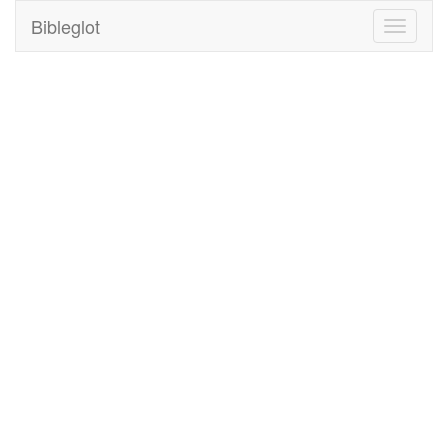
Bibleglot
Toggle
navigati