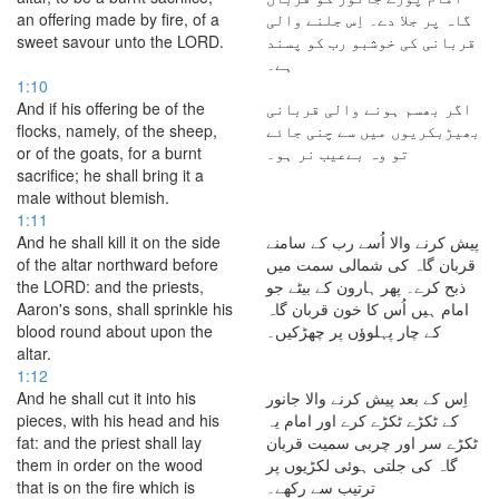
an offering made by fire, of a
گاہ پر جلا دے۔ اِس جلنے والی
sweet savour unto the LORD.
قربانی کی خوشبو رب کو پسند
ہے۔
1:10
And if his offering be of the
اگر بھسم ہونے والی قربانی
flocks, namely, of the sheep,
بھیڑبکریوں میں سے چنی جائے
or of the goats, for a burnt
تو وہ بےعیب نر ہو۔
sacrifice; he shall bring it a
male without blemish.
1:11
And he shall kill it on the side
پیش کرنے والا اُسے رب کے سامنے
of the altar northward before
قربان گاہ کی شمالی سمت میں
the LORD: and the priests,
ذبح کرے۔ پھر ہارون کے بیٹے جو
Aaron's sons, shall sprinkle his
امام ہیں اُس کا خون قربان گاہ
blood round about upon the
کے چار پہلوؤں پر چھڑکیں۔
altar.
1:12
And he shall cut it into his
اِس کے بعد پیش کرنے والا جانور
pieces, with his head and his
کے ٹکڑے ٹکڑے کرے اور امام یہ
fat: and the priest shall lay
ٹکڑے سر اور چربی سمیت قربان
them in order on the wood
گاہ کی جلتی ہوئی لکڑیوں پر
that is on the fire which is
ترتیب سے رکھے۔