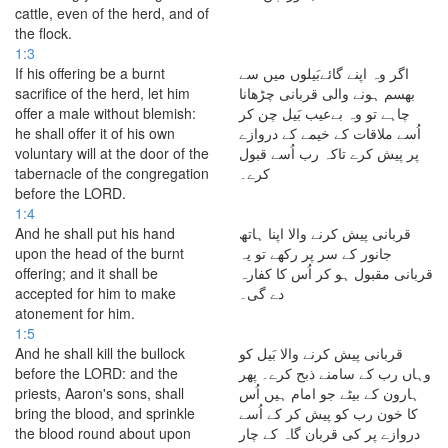
cattle, even of the herd, and of
the flock.
1:3
If his offering be a burnt
اگر وہ اپنے گائےبَیلوں میں سے
sacrifice of the herd, let him
بھسم ہونے والی قربانی چڑھانا
offer a male without blemish:
چاہے تو وہ بےعیب بَیل چن کر
he shall offer it of his own
اُسے ملاقات کے خیمے کے دروازے
voluntary will at the door of the
پر پیش کرے تاکہ رب اُسے قبول
tabernacle of the congregation
کرے۔
before the LORD.
1:4
And he shall put his hand
قربانی پیش کرنے والا اپنا ہاتھ
upon the head of the burnt
جانور کے سر پر رکھے تو یہ
offering; and it shall be
قربانی مقبول ہو کر اُس کا کفارہ
accepted for him to make
دے گی۔
atonement for him.
1:5
And he shall kill the bullock
قربانی پیش کرنے والا بَیل کو
before the LORD: and the
وہاں رب کے سامنے ذبح کرے۔ پھر
priests, Aaron's sons, shall
ہارون کے بیٹے جو امام ہیں اُس
bring the blood, and sprinkle
کا خون رب کو پیش کر کے اُسے
the blood round about upon
دروازے پر کی قربان گاہ کے چار