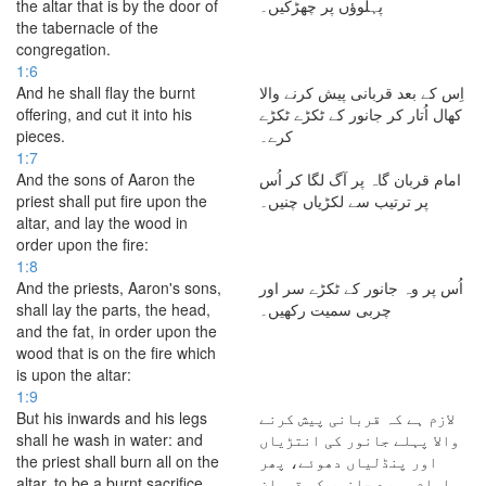
the altar that is by the door of
پہلوؤں پر چھڑکیں۔
the tabernacle of the
congregation.
1:6
And he shall flay the burnt
اِس کے بعد قربانی پیش کرنے والا
offering, and cut it into his
کھال اُتار کر جانور کے ٹکڑے ٹکڑے
pieces.
کرے۔
1:7
And the sons of Aaron the
امام قربان گاہ پر آگ لگا کر اُس
priest shall put fire upon the
پر ترتیب سے لکڑیاں چنیں۔
altar, and lay the wood in
order upon the fire:
1:8
And the priests, Aaron's sons,
اُس پر وہ جانور کے ٹکڑے سر اور
shall lay the parts, the head,
چربی سمیت رکھیں۔
and the fat, in order upon the
wood that is on the fire which
is upon the altar:
1:9
But his inwards and his legs
لازم ہے کہ قربانی پیش کرنے
shall he wash in water: and
والا پہلے جانور کی انتڑیاں
the priest shall burn all on the
اور پنڈلیاں دھوئے، پھر
altar, to be a burnt sacrifice,
امام پورے جانور کو قربان