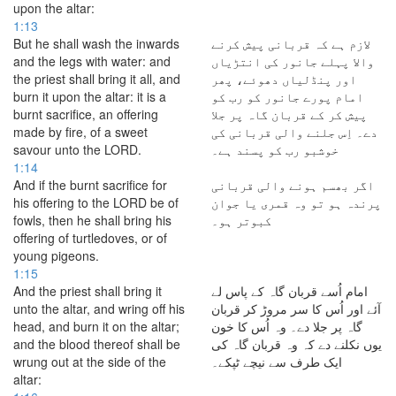
upon the altar:
1:13
But he shall wash the inwards
لازم ہے کہ قربانی پیش کرنے
and the legs with water: and
والا پہلے جانور کی انتڑیاں
the priest shall bring it all, and
اور پنڈلیاں دھوئے، پھر
burn it upon the altar: it is a
امام پورے جانور کو رب کو
burnt sacrifice, an offering
پیش کر کے قربان گاہ پر جلا
made by fire, of a sweet
دے۔ اِس جلنے والی قربانی کی
savour unto the LORD.
خوشبو رب کو پسند ہے۔
1:14
And if the burnt sacrifice for
اگر بھسم ہونے والی قربانی
his offering to the LORD be of
پرندہ ہو تو وہ قمری یا جوان
fowls, then he shall bring his
کبوتر ہو۔
offering of turtledoves, or of
young pigeons.
1:15
And the priest shall bring it
امام اُسے قربان گاہ کے پاس لے
unto the altar, and wring off his
آئے اور اُس کا سر مروڑ کر قربان
head, and burn it on the altar;
گاہ پر جلا دے۔ وہ اُس کا خون
and the blood thereof shall be
یوں نکلنے دے کہ وہ قربان گاہ کی
wrung out at the side of the
ایک طرف سے نیچے ٹپکے۔
altar: