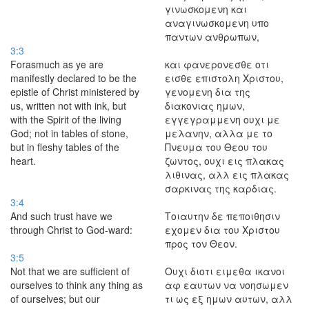
γινωσκομενη και
αναγινωσκομενη υπο
παντων ανθρωπων,
3:3
Forasmuch as ye are
και φανερονεσθε οτι
manifestly declared to be the
εισθε επιστολη Χριστου,
epistle of Christ ministered by
γενομενη δια της
us, written not with ink, but
διακονιας ημων,
with the Spirit of the living
εγγεγραμμενη ουχι με
God; not in tables of stone,
μελανην, αλλα με το
but in fleshy tables of the
Πνευμα του Θεου του
heart.
ζωντος, ουχι εις πλακας
λιθινας, αλλ εις πλακας
σαρκινας της καρδιας.
3:4
And such trust have we
Τοιαυτην δε πεποιθησιν
through Christ to God-ward:
εχομεν δια του Χριστου
προς τον Θεον.
3:5
Not that we are sufficient of
Ουχι διοτι ειμεθα ικανοι
ourselves to think any thing as
αφ εαυτων να νοησωμεν
of ourselves; but our
τι ως εξ ημων αυτων, αλλ