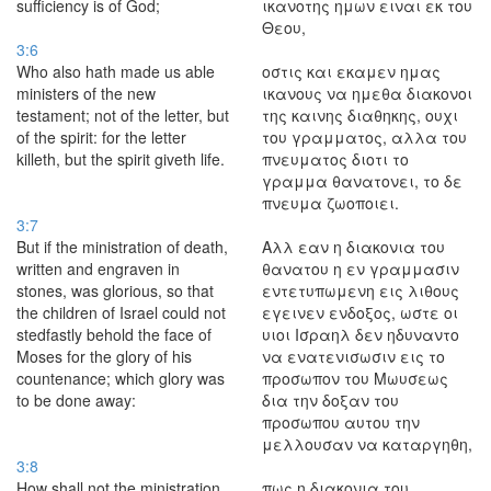
sufficiency is of God;
ικανοτης ημων ειναι εκ του
Θεου,
3:6
Who also hath made us able
οστις και εκαμεν ημας
ministers of the new
ικανους να ημεθα διακονοι
testament; not of the letter, but
της καινης διαθηκης, ουχι
of the spirit: for the letter
του γραμματος, αλλα του
killeth, but the spirit giveth life.
πνευματος διοτι το
γραμμα θανατονει, το δε
πνευμα ζωοποιει.
3:7
But if the ministration of death,
Αλλ εαν η διακονια του
written and engraven in
θανατου η εν γραμμασιν
stones, was glorious, so that
εντετυπωμενη εις λιθους
the children of Israel could not
εγεινεν ενδοξος, ωστε οι
stedfastly behold the face of
υιοι Ισραηλ δεν ηδυναντο
Moses for the glory of his
να ενατενισωσιν εις το
countenance; which glory was
προσωπον του Μωυσεως
to be done away:
δια την δοξαν του
προσωπου αυτου την
μελλουσαν να καταργηθη,
3:8
How shall not the ministration
πως η διακονια του