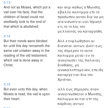
3:13
And not as Moses, which put a
και ουχι καθως ο Μωυσης
vail over his face, that the
εβαλλε καλυμμα επι το
children of Israel could not
προσωπον αυτου δια να μη
stedfastly look to the end of
ατενισωσιν οι υιοι Ισραηλ
that which is abolished:
εις το τελος του
μελλοντος να καταργηθη.
3:14
But their minds were blinded:
Αλλ ετυφλωθησαν αι
for until this day remaineth the
διανοιαι αυτων. Διοτι εως
same vail untaken away in the
της σημερον το αυτο
reading of the old testament;
καλυμμα μενει εν τη
which vail is done away in
αναγνωσει της παλαιας
Christ.
διαθηκης, μη
ανακαλυπτομενον, επειδη
καταργειται δια του
Χριστου,
3:15
But even unto this day, when
αλλ εως σημερον, οταν
Moses is read, the vail is upon
αναγινωσκηται ο Μωυσης,
their heart.
καλυμμα κειται επι της
καρδιας αυτων