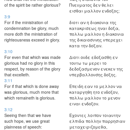
of the spirit be rather glorious?
Πνευματος δεν θελει
εισθαι μαλλον ενδοξος;
3:9
For if the ministration of
διοτι αν η διακονια της
condemnation be glory, much
κατακρισεως ηναι δοξα,
more doth the ministration of
πολλω μαλλον η διακονια
righteousness exceed in glory.
της δικαιοσυνης υπερεχει
κατα την δοξαν.
3:10
For even that which was made
Διοτι ουδε εδοξασθη εν
glorious had no glory in this
τουτω τω μερει το
respect, by reason of the glory
δεδοξασμενον ενεκεν της
that excelleth.
υπερβαλλουσης δοξης.
3:11
For if that which is done away
Επειδη εαν το μελλον να
was glorious, much more that
καταργηθη ητο ενδοξον,
which remaineth is glorious.
πολλω μαλλον το μενον
ειναι ενδοξον.
3:12
Seeing then that we have
Εχοντες λοιπον τοιαυτην
such hope, we use great
ελπιδα πολλην παρρησιαν
plainness of speech:
μεταχειριζομεθα,