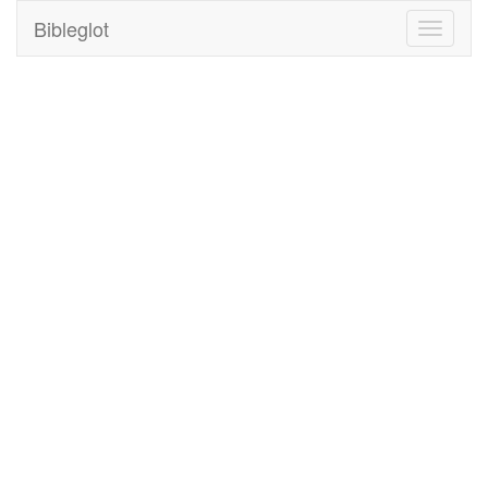
Bibleglot
Toggle
navigati