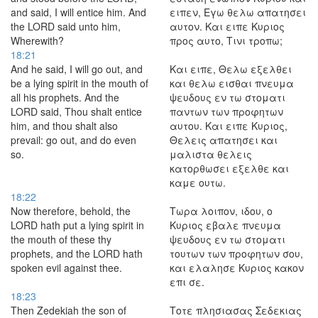
and said, I will entice him. And
ειπεν, Εγω θελω απατησει
the LORD said unto him,
αυτον. Και ειπε Κυριος
Wherewith?
προς αυτο, Τινι τροπω;
18:21
And he said, I will go out, and
Και ειπε, Θελω εξελθει
be a lying spirit in the mouth of
και θελω εισθαι πνευμα
all his prophets. And the
ψευδους εν τω στοματι
LORD said, Thou shalt entice
παντων των προφητων
him, and thou shalt also
αυτου. Και ειπε Κυριος,
prevail: go out, and do even
Θελεις απατησει και
so.
μαλιστα θελεις
κατορθωσει εξελθε και
καμε ουτω.
18:22
Now therefore, behold, the
Τωρα λοιπον, ιδου, ο
LORD hath put a lying spirit in
Κυριος εβαλε πνευμα
the mouth of these thy
ψευδους εν τω στοματι
prophets, and the LORD hath
τουτων των προφητων σου,
spoken evil against thee.
και ελαλησε Κυριος κακον
επι σε.
18:23
Then Zedekiah the son of
Τοτε πλησιασας Σεδεκιας