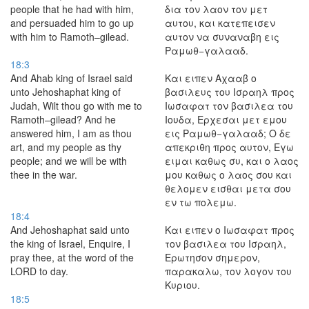
people that he had with him,
δια τον λαον τον μετ
and persuaded him to go up
αυτου, και κατεπεισεν
with him to Ramoth–gilead.
αυτον να συναναβη εις
Ραμωθ−γαλααδ.
18:3
And Ahab king of Israel said
Και ειπεν Αχααβ ο
unto Jehoshaphat king of
βασιλευς του Ισραηλ προς
Judah, Wilt thou go with me to
Ιωσαφατ τον βασιλεα του
Ramoth–gilead? And he
Ιουδα, Ερχεσαι μετ εμου
answered him, I am as thou
εις Ραμωθ−γαλααδ; Ο δε
art, and my people as thy
απεκριθη προς αυτον, Εγω
people; and we will be with
ειμαι καθως συ, και ο λαος
thee in the war.
μου καθως ο λαος σου και
θελομεν εισθαι μετα σου
εν τω πολεμω.
18:4
And Jehoshaphat said unto
Και ειπεν ο Ιωσαφατ προς
the king of Israel, Enquire, I
τον βασιλεα του Ισραηλ,
pray thee, at the word of the
Ερωτησον σημερον,
LORD to day.
παρακαλω, τον λογον του
Κυριου.
18:5