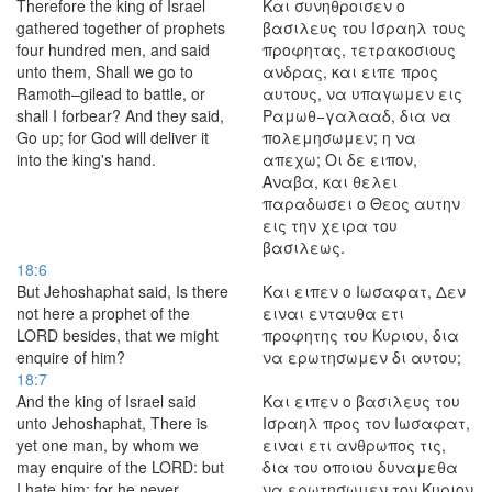
Therefore the king of Israel
Και συνηθροισεν ο
gathered together of prophets
βασιλευς του Ισραηλ τους
four hundred men, and said
προφητας, τετρακοσιους
unto them, Shall we go to
ανδρας, και ειπε προς
Ramoth–gilead to battle, or
αυτους, να υπαγωμεν εις
shall I forbear? And they said,
Ραμωθ−γαλααδ, δια να
Go up; for God will deliver it
πολεμησωμεν; η να
into the king's hand.
απεχω; Οι δε ειπον,
Αναβα, και θελει
παραδωσει ο Θεος αυτην
εις την χειρα του
βασιλεως.
18:6
But Jehoshaphat said, Is there
Και ειπεν ο Ιωσαφατ, Δεν
not here a prophet of the
ειναι ενταυθα ετι
LORD besides, that we might
προφητης του Κυριου, δια
enquire of him?
να ερωτησωμεν δι αυτου;
18:7
And the king of Israel said
Και ειπεν ο βασιλευς του
unto Jehoshaphat, There is
Ισραηλ προς τον Ιωσαφατ,
yet one man, by whom we
ειναι ετι ανθρωπος τις,
may enquire of the LORD: but
δια του οποιου δυναμεθα
I hate him; for he never
να ερωτησωμεν τον Κυριον