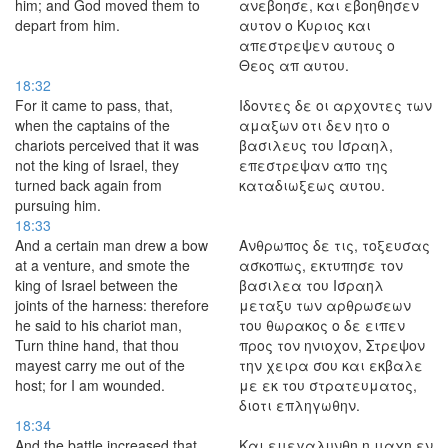
him; and God moved them to
ανεβοησε, και εβοηθησεν
depart from him.
αυτον ο Κυριος και
απεστρεψεν αυτους ο
Θεος απ αυτου.
18:32
For it came to pass, that,
Ιδοντες δε οι αρχοντες των
when the captains of the
αμαξων οτι δεν ητο ο
chariots perceived that it was
βασιλευς του Ισραηλ,
not the king of Israel, they
επεστρεψαν απο της
turned back again from
καταδιωξεως αυτου.
pursuing him.
18:33
And a certain man drew a bow
Ανθρωπος δε τις, τοξευσας
at a venture, and smote the
ασκοπως, εκτυπησε τον
king of Israel between the
βασιλεα του Ισραηλ
joints of the harness: therefore
μεταξυ των αρθρωσεων
he said to his chariot man,
του θωρακος ο δε ειπεν
Turn thine hand, that thou
προς τον ηνιοχον, Στρεψον
mayest carry me out of the
την χειρα σου και εκβαλε
host; for I am wounded.
με εκ του στρατευματος,
διοτι επληγωθην.
18:34
And the battle increased that
Και εμεγαλυνθη η μαχη εν