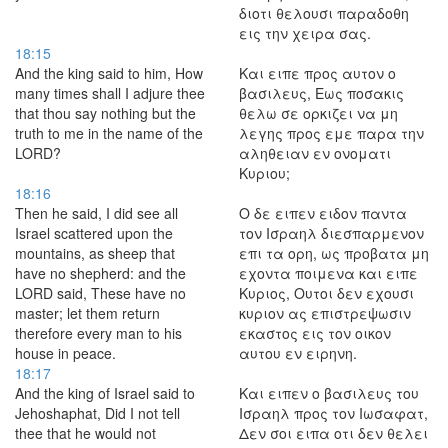
διοτι θελουσι παραδοθη
εις την χειρα σας.
18:15
And the king said to him, How
Και ειπε προς αυτον ο
many times shall I adjure thee
βασιλευς, Εως ποσακις
that thou say nothing but the
θελω σε ορκιζει να μη
truth to me in the name of the
λεγης προς εμε παρα την
LORD?
αληθειαν εν ονοματι
Κυριου;
18:16
Then he said, I did see all
Ο δε ειπεν ειδον παντα
Israel scattered upon the
τον Ισραηλ διεσπαρμενον
mountains, as sheep that
επι τα ορη, ως προβατα μη
have no shepherd: and the
εχοντα ποιμενα και ειπε
LORD said, These have no
Κυριος, Ουτοι δεν εχουσι
master; let them return
κυριον ας επιστρεψωσιν
therefore every man to his
εκαστος εις τον οικον
house in peace.
αυτου εν ειρηνη.
18:17
And the king of Israel said to
Και ειπεν ο βασιλευς του
Jehoshaphat, Did I not tell
Ισραηλ προς τον Ιωσαφατ,
thee that he would not
Δεν σοι ειπα οτι δεν θελει