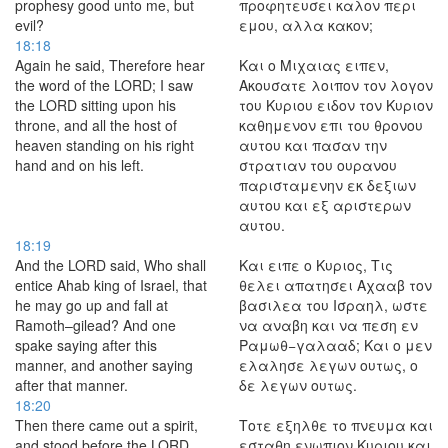
prophesy good unto me, but
προφητευσει καλον περι
evil?
εμου, αλλα κακον;
18:18
Again he said, Therefore hear
Και ο Μιχαιας ειπεν,
the word of the LORD; I saw
Ακουσατε λοιπον τον λογον
the LORD sitting upon his
του Κυριου ειδον τον Κυριον
throne, and all the host of
καθημενον επι του θρονου
heaven standing on his right
αυτου και πασαν την
hand and on his left.
στρατιαν του ουρανου
παρισταμενην εκ δεξιων
αυτου και εξ αριστερων
αυτου.
18:19
And the LORD said, Who shall
Και ειπε ο Κυριος, Τις
entice Ahab king of Israel, that
θελει απατησει Αχααβ τον
he may go up and fall at
βασιλεα του Ισραηλ, ωστε
Ramoth–gilead? And one
να αναβη και να πεση εν
spake saying after this
Ραμωθ−γαλααδ; Και ο μεν
manner, and another saying
ελαλησε λεγων ουτως, ο
after that manner.
δε λεγων ουτως.
18:20
Then there came out a spirit,
Τοτε εξηλθε το πνευμα και
and stood before the LORD,
εσταθη ενωπιον Κυριου και