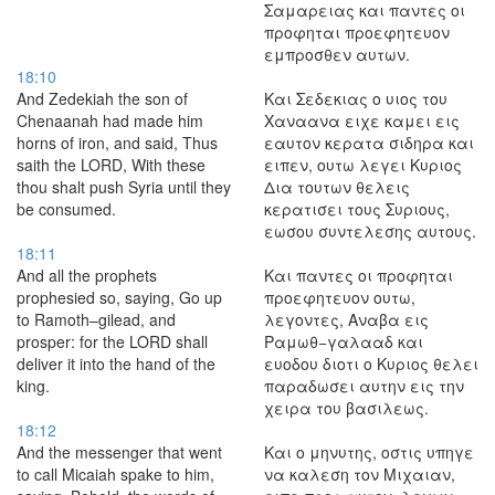
Σαμαρειας και παντες οι
προφηται προεφητευον
εμπροσθεν αυτων.
18:10
And Zedekiah the son of
Και Σεδεκιας ο υιος του
Chenaanah had made him
Χαναανα ειχε καμει εις
horns of iron, and said, Thus
εαυτον κερατα σιδηρα και
saith the LORD, With these
ειπεν, ουτω λεγει Κυριος
thou shalt push Syria until they
Δια τουτων θελεις
be consumed.
κερατισει τους Συριους,
εωσου συντελεσης αυτους.
18:11
And all the prophets
Και παντες οι προφηται
prophesied so, saying, Go up
προεφητευον ουτω,
to Ramoth–gilead, and
λεγοντες, Αναβα εις
prosper: for the LORD shall
Ραμωθ−γαλααδ και
deliver it into the hand of the
ευοδου διοτι ο Κυριος θελει
king.
παραδωσει αυτην εις την
χειρα του βασιλεως.
18:12
And the messenger that went
Και ο μηνυτης, οστις υπηγε
to call Micaiah spake to him,
να καλεση τον Μιχαιαν,