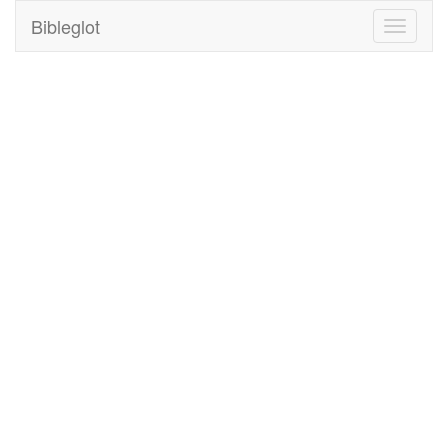
Bibleglot
Toggle
navigati