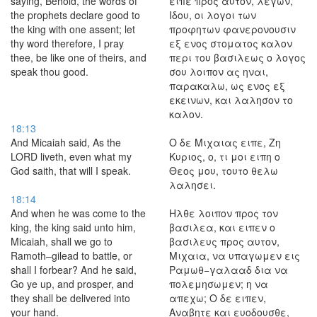
saying, Behold, the words of
ειπε προς αυτον, λεγων,
the prophets declare good to
Ιδου, οι λογοι των
the king with one assent; let
προφητων φανερονουσιν
thy word therefore, I pray
εξ ενος στοματος καλον
thee, be like one of theirs, and
περι του βασιλεως ο λογος
speak thou good.
σου λοιπον ας ηναι,
παρακαλω, ως ενος εξ
εκεινων, και λαλησον το
καλον.
18:13
And Micaiah said, As the
Ο δε Μιχαιας ειπε, Ζη
LORD liveth, even what my
Κυριος, ο, τι μοι ειπη ο
God saith, that will I speak.
Θεος μου, τουτο θελω
λαλησει.
18:14
And when he was come to the
Ηλθε λοιπον προς τον
king, the king said unto him,
βασιλεα, και ειπεν ο
Micaiah, shall we go to
βασιλευς προς αυτον,
Ramoth–gilead to battle, or
Μιχαια, να υπαγωμεν εις
shall I forbear? And he said,
Ραμωθ−γαλααδ δια να
Go ye up, and prosper, and
πολεμησωμεν; η να
they shall be delivered into
απεχω; Ο δε ειπεν,
your hand.
Αναβητε και ευοδουσθε,