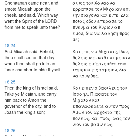
Chenaanah came near, and
ο υιος του Χαναανα,
smote Micaiah upon the
ερραπισε τον Μιχαιαν επι
cheek, and said, Which way
την σιαγονα και ειπε, Δια
went the Spirit of the LORD
ποιας οδου επερασε το
from me to speak unto thee?
πνευμα του Κυριου απ
εμου, δια να λαληση προς
σε;
18:24
And Micaiah said, Behold,
Και ειπεν ο Μιχαιας, Ιδου,
thou shalt see on that day
θελεις ιδει καθ ην ημεραν
when thou shalt go into an
θελεις εισερχεσθαι απο
inner chamber to hide thyself.
ταμειου εις ταμειον, δια
να κρυφθης.
18:25
Then the king of Israel said,
Και ειπεν ο βασιλευς του
Take ye Micaiah, and carry
Ισραηλ, Πιασατε τον
him back to Amon the
Μιχαιαν και
governor of the city, and to
επαναφερετε αυτον προς
Joash the king's son;
Αμων τον αρχοντα της
πολεως, και προς Ιωας τον
υιον του βασιλεως,
18:26