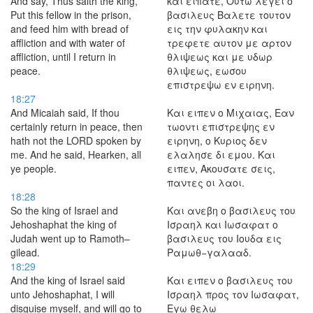
And say, Thus saith the king,
και ειπατε, Ουτω λεγει ο
Put this fellow in the prison,
βασιλευς Βαλετε τουτον
and feed him with bread of
εις την φυλακην και
affliction and with water of
τρεφετε αυτον με αρτον
affliction, until I return in
θλιψεως και με υδωρ
peace.
θλιψεως, εωσου
επιστρεψω εν ειρηνη.
18:27
And Micaiah said, If thou
Και ειπεν ο Μιχαιας, Εαν
certainly return in peace, then
τωοντι επιστρεψης εν
hath not the LORD spoken by
ειρηνη, ο Κυριος δεν
me. And he said, Hearken, all
ελαλησε δι εμου. Και
ye people.
ειπεν, Ακουσατε σεις,
παντες οι λαοι.
18:28
So the king of Israel and
Και ανεβη ο βασιλευς του
Jehoshaphat the king of
Ισραηλ και Ιωσαφατ ο
Judah went up to Ramoth–
βασιλευς του Ιουδα εις
gilead.
Ραμωθ−γαλααδ.
18:29
And the king of Israel said
Και ειπεν ο βασιλευς του
unto Jehoshaphat, I will
Ισραηλ προς τον Ιωσαφατ,
disguise myself, and will go to
Εγω θελω