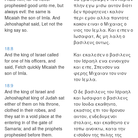
prophesied good unto me, but
πλην εγω μισω αυτον διοτι
always evil: the same is
δεν προφητευει καλον
Micaiah the son of Imla. And
περι εμου αλλα παντοτε
Jehoshaphat said, Let not the
κακον ειναι ο Μιχαιας ο
king say so.
υιος του Ιεμλα. Και ειπεν ο
Ιωσαφατ, Ας μη λαλη ο
βασιλευς ουτως.
18:8
And the king of Israel called
Και εκαλεσεν ο βασιλευς
for one of his officers, and
του Ισραηλ ενα ευνουχον
said, Fetch quickly Micaiah the
και ειπε, Σπευσον να
son of Imla.
φερης Μιχαιαν τον υιον
του Ιεμλα.
18:9
And the king of Israel and
Ο δε βασιλευς του Ισραηλ
Jehoshaphat king of Judah sat
και Ιωσαφατ ο βασιλευς
either of them on his throne,
του Ιουδα εκαθηντο,
clothed in their robes, and
εκαστος επι του θρονου
they sat in a void place at the
αυτου, ενδεδυμενοι
entering in of the gate of
στολαις, και εκαθηντο εν
Samaria; and all the prophets
τοπω ανοικτω, κατα την
prophesied before them.
εισοδον της πυλης της