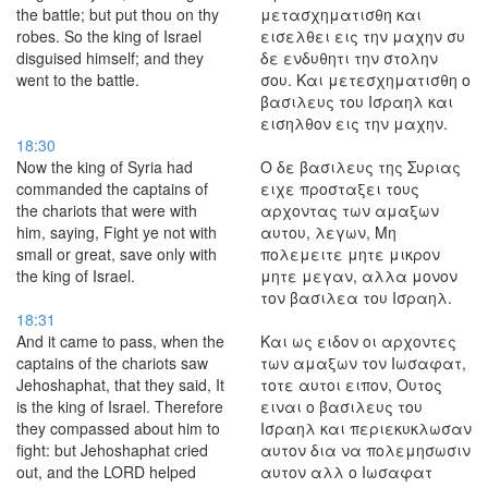
the battle; but put thou on thy
μετασχηματισθη και
robes. So the king of Israel
εισελθει εις την μαχην συ
disguised himself; and they
δε ενδυθητι την στολην
went to the battle.
σου. Και μετεσχηματισθη ο
βασιλευς του Ισραηλ και
εισηλθον εις την μαχην.
18:30
Now the king of Syria had
Ο δε βασιλευς της Συριας
commanded the captains of
ειχε προσταξει τους
the chariots that were with
αρχοντας των αμαξων
him, saying, Fight ye not with
αυτου, λεγων, Μη
small or great, save only with
πολεμειτε μητε μικρον
the king of Israel.
μητε μεγαν, αλλα μονον
τον βασιλεα του Ισραηλ.
18:31
And it came to pass, when the
Και ως ειδον οι αρχοντες
captains of the chariots saw
των αμαξων τον Ιωσαφατ,
Jehoshaphat, that they said, It
τοτε αυτοι ειπον, Ουτος
is the king of Israel. Therefore
ειναι ο βασιλευς του
they compassed about him to
Ισραηλ και περιεκυκλωσαν
fight: but Jehoshaphat cried
αυτον δια να πολεμησωσιν
out, and the LORD helped
αυτον αλλ ο Ιωσαφατ