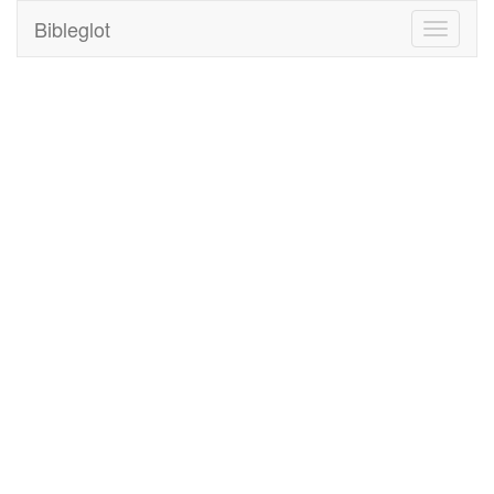
Bibleglot
Toggle
navigati