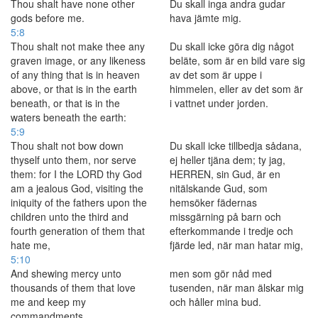
Thou shalt have none other
Du skall inga andra gudar
gods before me.
hava jämte mig.
5:8
Thou shalt not make thee any
Du skall icke göra dig något
graven image, or any likeness
beläte, som är en bild vare sig
of any thing that is in heaven
av det som är uppe i
above, or that is in the earth
himmelen, eller av det som är
beneath, or that is in the
i vattnet under jorden.
waters beneath the earth:
5:9
Thou shalt not bow down
Du skall icke tillbedja sådana,
thyself unto them, nor serve
ej heller tjäna dem; ty jag,
them: for I the LORD thy God
HERREN, sin Gud, är en
am a jealous God, visiting the
nitälskande Gud, som
iniquity of the fathers upon the
hemsöker fädernas
children unto the third and
missgärning på barn och
fourth generation of them that
efterkommande i tredje och
hate me,
fjärde led, när man hatar mig,
5:10
And shewing mercy unto
men som gör nåd med
thousands of them that love
tusenden, när man älskar mig
me and keep my
och håller mina bud.
commandments.