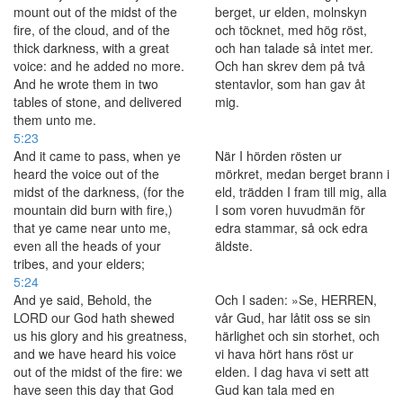
mount out of the midst of the
berget, ur elden, molnskyn
fire, of the cloud, and of the
och töcknet, med hög röst,
thick darkness, with a great
och han talade så intet mer.
voice: and he added no more.
Och han skrev dem på två
And he wrote them in two
stentavlor, som han gav åt
tables of stone, and delivered
mig.
them unto me.
5:23
And it came to pass, when ye
När I hörden rösten ur
heard the voice out of the
mörkret, medan berget brann i
midst of the darkness, (for the
eld, trädden I fram till mig, alla
mountain did burn with fire,)
I som voren huvudmän för
that ye came near unto me,
edra stammar, så ock edra
even all the heads of your
äldste.
tribes, and your elders;
5:24
And ye said, Behold, the
Och I saden: »Se, HERREN,
LORD our God hath shewed
vår Gud, har låtit oss se sin
us his glory and his greatness,
härlighet och sin storhet, och
and we have heard his voice
vi hava hört hans röst ur
out of the midst of the fire: we
elden. I dag hava vi sett att
have seen this day that God
Gud kan tala med en