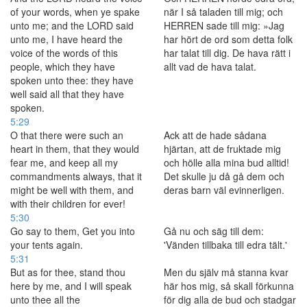
of your words, when ye spake
när I så taladen till mig; och
unto me; and the LORD said
HERREN sade till mig: »Jag
unto me, I have heard the
har hört de ord som detta folk
voice of the words of this
har talat till dig. De hava rätt i
people, which they have
allt vad de hava talat.
spoken unto thee: they have
well said all that they have
spoken.
5:29
O that there were such an
Ack att de hade sådana
heart in them, that they would
hjärtan, att de fruktade mig
fear me, and keep all my
och hölle alla mina bud alltid!
commandments always, that it
Det skulle ju då gå dem och
might be well with them, and
deras barn väl evinnerligen.
with their children for ever!
5:30
Go say to them, Get you into
Gå nu och säg till dem:
your tents again.
'Vänden tillbaka till edra tält.'
5:31
But as for thee, stand thou
Men du själv må stanna kvar
here by me, and I will speak
här hos mig, så skall förkunna
unto thee all the
för dig alla de bud och stadgar