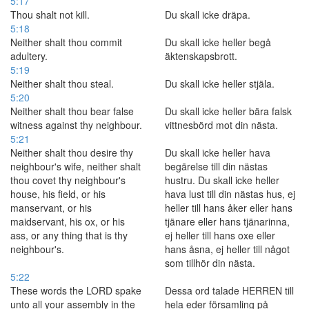
5:17
Thou shalt not kill.
Du skall icke dräpa.
5:18
Neither shalt thou commit
Du skall icke heller begå
adultery.
äktenskapsbrott.
5:19
Neither shalt thou steal.
Du skall icke heller stjäla.
5:20
Neither shalt thou bear false
Du skall icke heller bära falsk
witness against thy neighbour.
vittnesbörd mot din nästa.
5:21
Neither shalt thou desire thy
Du skall icke heller hava
neighbour's wife, neither shalt
begärelse till din nästas
thou covet thy neighbour's
hustru. Du skall icke heller
house, his field, or his
hava lust till din nästas hus, ej
manservant, or his
heller till hans åker eller hans
maidservant, his ox, or his
tjänare eller hans tjänarinna,
ass, or any thing that is thy
ej heller till hans oxe eller
neighbour's.
hans åsna, ej heller till något
som tillhör din nästa.
5:22
These words the LORD spake
Dessa ord talade HERREN till
unto all your assembly in the
hela eder församling på