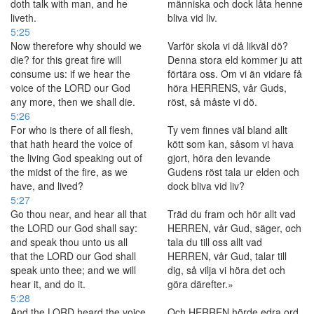
doth talk with man, and he
människa och dock låta henne
liveth.
bliva vid liv.
5:25
Now therefore why should we
Varför skola vi då likväl dö?
die? for this great fire will
Denna stora eld kommer ju att
consume us: if we hear the
förtära oss. Om vi än vidare få
voice of the LORD our God
höra HERRENS, vår Guds,
any more, then we shall die.
röst, så måste vi dö.
5:26
For who is there of all flesh,
Ty vem finnes väl bland allt
that hath heard the voice of
kött som kan, såsom vi hava
the living God speaking out of
gjort, höra den levande
the midst of the fire, as we
Gudens röst tala ur elden och
have, and lived?
dock bliva vid liv?
5:27
Go thou near, and hear all that
Träd du fram och hör allt vad
the LORD our God shall say:
HERREN, vår Gud, säger, och
and speak thou unto us all
tala du till oss allt vad
that the LORD our God shall
HERREN, vår Gud, talar till
speak unto thee; and we will
dig, så vilja vi höra det och
hear it, and do it.
göra därefter.»
5:28
And the LORD heard the voice
Och HERREN hörde edra ord,