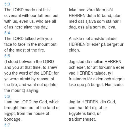
5:3
The LORD made not this
Icke med våra fäder slöt
covenant with our fathers, but
HERREN detta förbund, utan
with us, even us, who are all
med oss själva som stå här i
of us here alive this day.
dag, oss alla som nu leva.
5:4
The LORD talked with you
Ansikte mot ansikte talade
face to face in the mount out
HERREN till eder på berget ur
of the midst of the fire,
elden.
5:5
(I stood between the LORD
Jag stod då mellan HERREN
and you at that time, to shew
och eder, för att förkunna eder
you the word of the LORD: for
vad HERREN talade, ty I
ye were afraid by reason of
fruktaden för elden och stegen
the fire, and went not up into
icke upp på berget. Han sade:
the mount;) saying,
5:6
I am the LORD thy God, which
Jag är HERREN, din Gud,
brought thee out of the land of
som har fört dig ut ur
Egypt, from the house of
Egyptens land, ur
bondage.
träldomshuset.
5:7