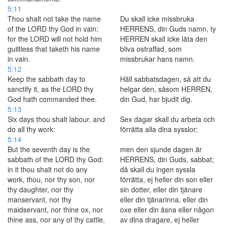
5:11
Thou shalt not take the name
Du skall icke missbruka
of the LORD thy God in vain:
HERRENS, din Guds namn, ty
for the LORD will not hold him
HERREN skall icke låta den
guiltless that taketh his name
bliva ostraffad, som
in vain.
missbrukar hans namn.
5:12
Keep the sabbath day to
Håll sabbatsdagen, så att du
sanctify it, as the LORD thy
helgar den, såsom HERREN,
God hath commanded thee.
din Gud, har bjudit dig.
5:13
Six days thou shalt labour, and
Sex dagar skall du arbeta och
do all thy work:
förrätta alla dina sysslor;
5:14
But the seventh day is the
men den sjunde dagen är
sabbath of the LORD thy God:
HERRENS, din Guds, sabbat;
in it thou shalt not do any
då skall du ingen syssla
work, thou, nor thy son, nor
förrätta, ej heller din son eller
thy daughter, nor thy
sin dotter, eller din tjänare
manservant, nor thy
eller din tjänarinna, eller din
maidservant, nor thine ox, nor
oxe eller din åsna eller någon
thine ass, nor any of thy cattle,
av dina dragare, ej heller