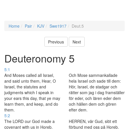
Home
Pair
KJV
Swe1917
Deut.5
Previous
Next
Deuteronomy 5
5:1
And Moses called all Israel,
Och Mose sammankallade
and said unto them, Hear, O
hela Israel och sade till dem:
Israel, the statutes and
Hör, Israel, de stadgar och
judgments which I speak in
rätter som jag i dag framställer
your ears this day, that ye may
för eder, och lären eder dem
learn them, and keep, and do
och hållen dem och gören
them.
efter dem.
5:2
The LORD our God made a
HERREN, vår Gud, slöt ett
covenant with us in Horeb.
förbund med oss på Horeb.