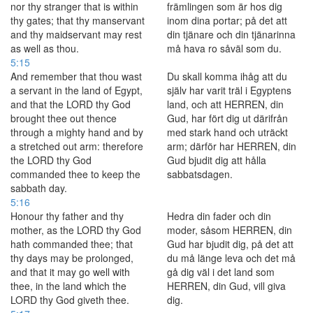
nor thy stranger that is within
främlingen som är hos dig
thy gates; that thy manservant
inom dina portar; på det att
and thy maidservant may rest
din tjänare och din tjänarinna
as well as thou.
må hava ro såväl som du.
5:15
And remember that thou wast
Du skall komma ihåg att du
a servant in the land of Egypt,
själv har varit träl i Egyptens
and that the LORD thy God
land, och att HERREN, din
brought thee out thence
Gud, har fört dig ut därifrån
through a mighty hand and by
med stark hand och uträckt
a stretched out arm: therefore
arm; därför har HERREN, din
the LORD thy God
Gud bjudit dig att hålla
commanded thee to keep the
sabbatsdagen.
sabbath day.
5:16
Honour thy father and thy
Hedra din fader och din
mother, as the LORD thy God
moder, såsom HERREN, din
hath commanded thee; that
Gud har bjudit dig, på det att
thy days may be prolonged,
du må länge leva och det må
and that it may go well with
gå dig väl i det land som
thee, in the land which the
HERREN, din Gud, vill giva
LORD thy God giveth thee.
dig.