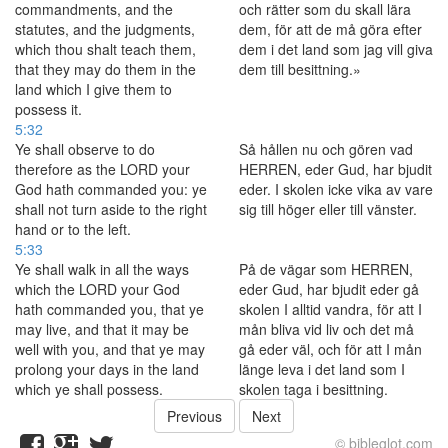
commandments, and the
och rätter som du skall lära
statutes, and the judgments,
dem, för att de må göra efter
which thou shalt teach them,
dem i det land som jag vill giva
that they may do them in the
dem till besittning.»
land which I give them to
possess it.
5:32
Ye shall observe to do
Så hållen nu och gören vad
therefore as the LORD your
HERREN, eder Gud, har bjudit
God hath commanded you: ye
eder. I skolen icke vika av vare
shall not turn aside to the right
sig till höger eller till vänster.
hand or to the left.
5:33
Ye shall walk in all the ways
På de vägar som HERREN,
which the LORD your God
eder Gud, har bjudit eder gå
hath commanded you, that ye
skolen I alltid vandra, för att I
may live, and that it may be
mån bliva vid liv och det må
well with you, and that ye may
gå eder väl, och för att I mån
prolong your days in the land
länge leva i det land som I
which ye shall possess.
skolen taga i besittning.
Previous
Next
© bibleglot.com