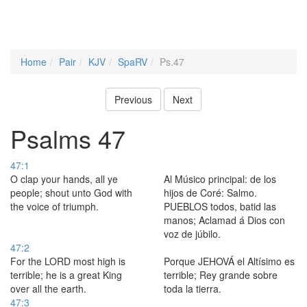
Home
Pair
KJV
SpaRV
Ps.47
Previous
Next
Psalms 47
47:1
O clap your hands, all ye
Al Músico principal: de los
people; shout unto God with
hijos de Coré: Salmo.
the voice of triumph.
PUEBLOS todos, batid las
manos; Aclamad á Dios con
voz de júbilo.
47:2
For the LORD most high is
Porque JEHOVÁ el Altísimo es
terrible; he is a great King
terrible; Rey grande sobre
over all the earth.
toda la tierra.
47:3