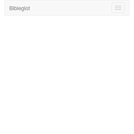
Bibleglot
Toggle
navigati