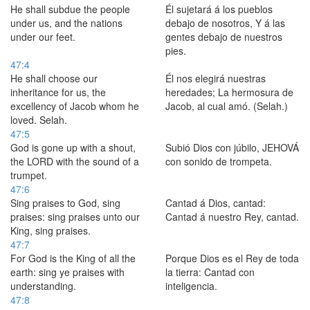
He shall subdue the people
Él sujetará á los pueblos
under us, and the nations
debajo de nosotros, Y á las
under our feet.
gentes debajo de nuestros
pies.
47:4
He shall choose our
Él nos elegirá nuestras
inheritance for us, the
heredades; La hermosura de
excellency of Jacob whom he
Jacob, al cual amó. (Selah.)
loved. Selah.
47:5
God is gone up with a shout,
Subió Dios con júbilo, JEHOVÁ
the LORD with the sound of a
con sonido de trompeta.
trumpet.
47:6
Sing praises to God, sing
Cantad á Dios, cantad:
praises: sing praises unto our
Cantad á nuestro Rey, cantad.
King, sing praises.
47:7
For God is the King of all the
Porque Dios es el Rey de toda
earth: sing ye praises with
la tierra: Cantad con
understanding.
inteligencia.
47:8