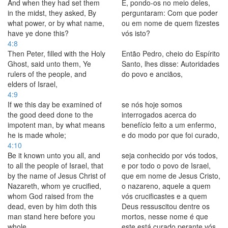
And when they had set them
E, pondo-os no meio deles,
in the midst, they asked, By
perguntaram: Com que poder
what power, or by what name,
ou em nome de quem fizestes
have ye done this?
vós isto?
4:8
Then Peter, filled with the Holy
Então Pedro, cheio do Espírito
Ghost, said unto them, Ye
Santo, lhes disse: Autoridades
rulers of the people, and
do povo e anciãos,
elders of Israel,
4:9
If we this day be examined of
se nós hoje somos
the good deed done to the
interrogados acerca do
impotent man, by what means
benefício feito a um enfermo,
he is made whole;
e do modo por que foi curado,
4:10
Be it known unto you all, and
seja conhecido por vós todos,
to all the people of Israel, that
e por todo o povo de Israel,
by the name of Jesus Christ of
que em nome de Jesus Cristo,
Nazareth, whom ye crucified,
o nazareno, aquele a quem
whom God raised from the
vós crucificastes e a quem
dead, even by him doth this
Deus ressuscitou dentre os
man stand here before you
mortos, nesse nome é que
whole.
este está curado perante vós.