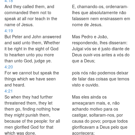
4:18
And they called them, and
E, chamando-os, ordenaram-
commanded them not to
lhes que absolutamente não
speak at all nor teach in the
falassem nem ensinassem em
name of Jesus.
nome de Jesus.
4:19
But Peter and John answered
Mas Pedro e João,
and said unto them, Whether
respondendo, lhes disseram:
it be right in the sight of God
Julgai vós se é justo diante de
to hearken unto you more
Deus ouvir-vos antes a vós do
than unto God, judge ye.
que a Deus;
4:20
For we cannot but speak the
pois nós não podemos deixar
things which we have seen
de falar das coisas que temos
and heard.
visto e ouvido.
4:21
So when they had further
Mas eles ainda os
threatened them, they let
ameaçaram mais, e, não
them go, finding nothing how
achando motivo para os
they might punish them,
castigar, soltaram-nos, por
because of the people: for all
causa do povo; porque todos
men glorified God for that
glorificavam a Deus pelo que
which was done.
acontecera;