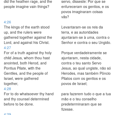
did the heathen rage, and the
servo, disseste: Por que se
people imagine vain things?
enfureceram os gentios, e os
povos imaginaram coisas
vãs?
4:26
The kings of the earth stood
Levantaram-se os reis da
up, and the rulers were
terra, e as autoridades
gathered together against the
ajuntaram-se à uma, contra o
Lord, and against his Christ.
Senhor e contra o seu Ungido.
4:27
For of a truth against thy holy
Porque verdadeiramente se
child Jesus, whom thou hast
ajuntaram, nesta cidade,
anointed, both Herod, and
contra o teu santo Servo
Pontius Pilate, with the
Jesus, ao qual ungiste, não só
Gentiles, and the people of
Herodes, mas também Pôncio
Israel, were gathered
Pilatos com os gentios e os
together,
povos de Israel;
4:28
For to do whatsoever thy hand
para fazerem tudo o que a tua
and thy counsel determined
mão e o teu conselho
before to be done.
predeterminaram que se
fizesse.
4:29