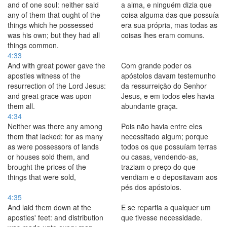
and of one soul: neither said
a alma, e ninguém dizia que
any of them that ought of the
coisa alguma das que possuía
things which he possessed
era sua própria, mas todas as
was his own; but they had all
coisas lhes eram comuns.
things common.
4:33
And with great power gave the
Com grande poder os
apostles witness of the
apóstolos davam testemunho
resurrection of the Lord Jesus:
da ressurreição do Senhor
and great grace was upon
Jesus, e em todos eles havia
them all.
abundante graça.
4:34
Neither was there any among
Pois não havia entre eles
them that lacked: for as many
necessitado algum; porque
as were possessors of lands
todos os que possuíam terras
or houses sold them, and
ou casas, vendendo-as,
brought the prices of the
traziam o preço do que
things that were sold,
vendiam e o depositavam aos
pés dos apóstolos.
4:35
And laid them down at the
E se repartia a qualquer um
apostles' feet: and distribution
que tivesse necessidade.