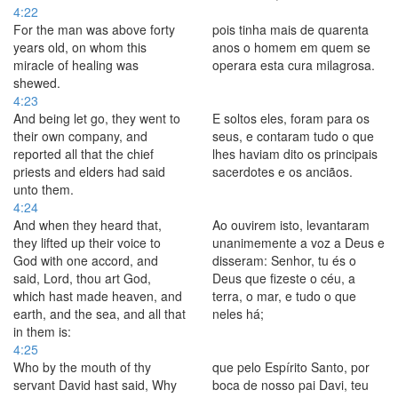
4:22
For the man was above forty
pois tinha mais de quarenta
years old, on whom this
anos o homem em quem se
miracle of healing was
operara esta cura milagrosa.
shewed.
4:23
And being let go, they went to
E soltos eles, foram para os
their own company, and
seus, e contaram tudo o que
reported all that the chief
lhes haviam dito os principais
priests and elders had said
sacerdotes e os anciãos.
unto them.
4:24
And when they heard that,
Ao ouvirem isto, levantaram
they lifted up their voice to
unanimemente a voz a Deus e
God with one accord, and
disseram: Senhor, tu és o
said, Lord, thou art God,
Deus que fizeste o céu, a
which hast made heaven, and
terra, o mar, e tudo o que
earth, and the sea, and all that
neles há;
in them is:
4:25
Who by the mouth of thy
que pelo Espírito Santo, por
servant David hast said, Why
boca de nosso pai Davi, teu