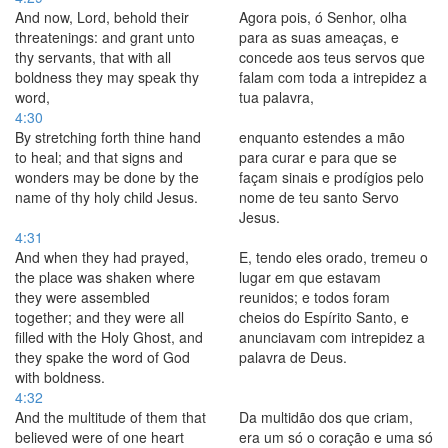
And now, Lord, behold their
Agora pois, ó Senhor, olha
threatenings: and grant unto
para as suas ameaças, e
thy servants, that with all
concede aos teus servos que
boldness they may speak thy
falam com toda a intrepidez a
word,
tua palavra,
4:30
By stretching forth thine hand
enquanto estendes a mão
to heal; and that signs and
para curar e para que se
wonders may be done by the
façam sinais e prodígios pelo
name of thy holy child Jesus.
nome de teu santo Servo
Jesus.
4:31
And when they had prayed,
E, tendo eles orado, tremeu o
the place was shaken where
lugar em que estavam
they were assembled
reunidos; e todos foram
together; and they were all
cheios do Espírito Santo, e
filled with the Holy Ghost, and
anunciavam com intrepidez a
they spake the word of God
palavra de Deus.
with boldness.
4:32
And the multitude of them that
Da multidão dos que criam,
believed were of one heart
era um só o coração e uma só