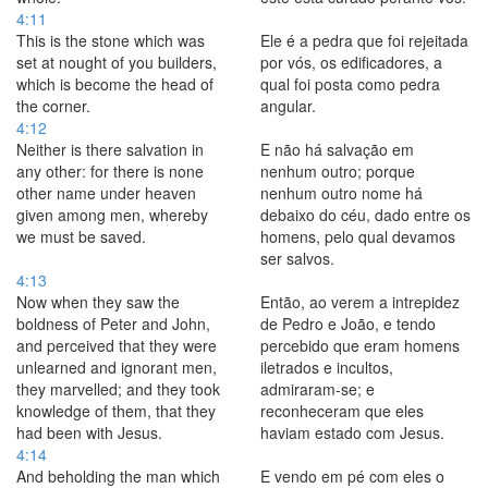
4:11
This is the stone which was
Ele é a pedra que foi rejeitada
set at nought of you builders,
por vós, os edificadores, a
which is become the head of
qual foi posta como pedra
the corner.
angular.
4:12
Neither is there salvation in
E não há salvação em
any other: for there is none
nenhum outro; porque
other name under heaven
nenhum outro nome há
given among men, whereby
debaixo do céu, dado entre os
we must be saved.
homens, pelo qual devamos
ser salvos.
4:13
Now when they saw the
Então, ao verem a intrepidez
boldness of Peter and John,
de Pedro e João, e tendo
and perceived that they were
percebido que eram homens
unlearned and ignorant men,
iletrados e incultos,
they marvelled; and they took
admiraram-se; e
knowledge of them, that they
reconheceram que eles
had been with Jesus.
haviam estado com Jesus.
4:14
And beholding the man which
E vendo em pé com eles o