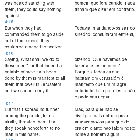
was healed standing with
homem que fora curado, nada
them, they could say nothing
tinham que dizer em contrário.
against it.
4:15
But when they had
Todavia, mandando-os sair do
commanded them to go aside
sinédrio, consultaram entre si,
out of the council, they
conferred among themselves,
4:16
Saying, What shall we do to
dizendo: Que havemos de
these men? for that indeed a
fazer a estes homens?
notable miracle hath been
Porque a todos os que
done by them is manifest to all
habitam em Jerusalém é
them that dwell in Jerusalem;
manifesto que um milagre
and we cannot deny it.
notório foi feito por eles, e não
o podemos negar.
4:17
But that it spread no further
Mas, para que não se
among the people, let us
divulgue mais entre o povo,
straitly threaten them, that
ameacemo-los para que de
they speak henceforth to no
ora em diante não falem neste
man in this name.
nome a homem algum.