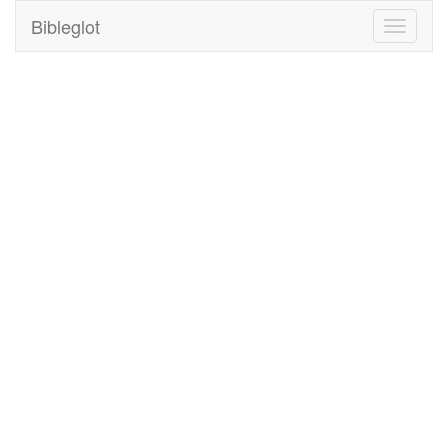
Bibleglot
Toggle
navigati