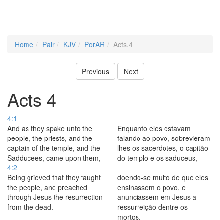
Home
Pair
KJV
PorAR
Acts.4
Previous
Next
Acts 4
4:1
And as they spake unto the
Enquanto eles estavam
people, the priests, and the
falando ao povo, sobrevieram-
captain of the temple, and the
lhes os sacerdotes, o capitão
Sadducees, came upon them,
do templo e os saduceus,
4:2
Being grieved that they taught
doendo-se muito de que eles
the people, and preached
ensinassem o povo, e
through Jesus the resurrection
anunciassem em Jesus a
from the dead.
ressurreição dentre os
mortos,