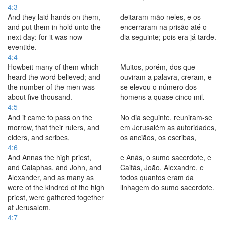
4:3
And they laid hands on them,
deitaram mão neles, e os
and put them in hold unto the
encerraram na prisão até o
next day: for it was now
dia seguinte; pois era já tarde.
eventide.
4:4
Howbeit many of them which
Muitos, porém, dos que
heard the word believed; and
ouviram a palavra, creram, e
the number of the men was
se elevou o número dos
about five thousand.
homens a quase cinco mil.
4:5
And it came to pass on the
No dia seguinte, reuniram-se
morrow, that their rulers, and
em Jerusalém as autoridades,
elders, and scribes,
os anciãos, os escribas,
4:6
And Annas the high priest,
e Anás, o sumo sacerdote, e
and Caiaphas, and John, and
Caifás, João, Alexandre, e
Alexander, and as many as
todos quantos eram da
were of the kindred of the high
linhagem do sumo sacerdote.
priest, were gathered together
at Jerusalem.
4:7