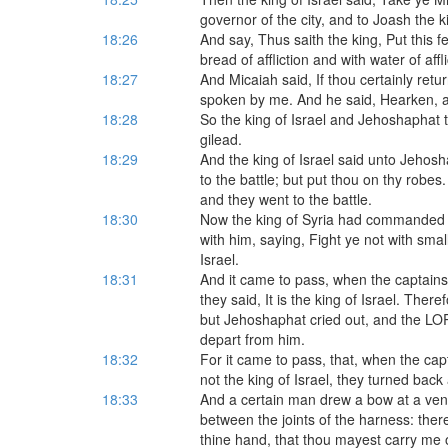
governor of the city, and to Joash the k
18:26
And say, Thus saith the king, Put this f
bread of affliction and with water of affli
18:27
And Micaiah said, If thou certainly ret
spoken by me. And he said, Hearken, al
18:28
So the king of Israel and Jehoshaphat
gilead.
18:29
And the king of Israel said unto Jehosha
to the battle; but put thou on thy robes.
and they went to the battle.
18:30
Now the king of Syria had commanded th
with him, saying, Fight ye not with small
Israel.
18:31
And it came to pass, when the captains
they said, It is the king of Israel. The
but Jehoshaphat cried out, and the L
depart from him.
18:32
For it came to pass, that, when the capt
not the king of Israel, they turned bac
18:33
And a certain man drew a bow at a vent
between the joints of the harness: ther
thine hand, that thou mayest carry me 