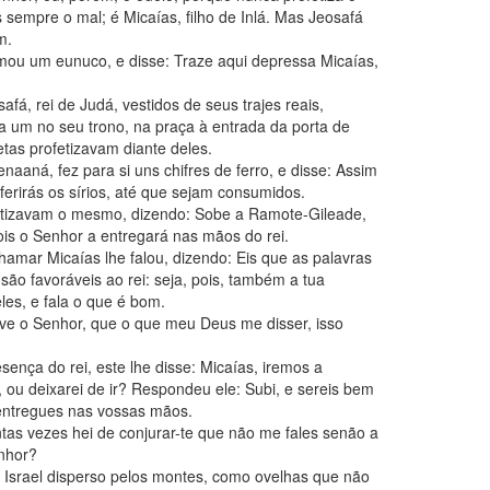
sempre o mal; é Micaías, filho de Inlá. Mas Jeosafá
m.
amou um eunuco, e disse: Traze aqui depressa Micaías,
safá, rei de Judá, vestidos de seus trajes reais,
 um no seu trono, na praça à entrada da porta de
etas profetizavam diante deles.
naaná, fez para si uns chifres de ferro, e disse: Assim
ferirás os sírios, até que sejam consumidos.
fetizavam o mesmo, dizendo: Sobe a Ramote-Gileade,
is o Senhor a entregará nas mãos do rei.
amar Micaías lhe falou, dizendo: Eis que as palavras
são favoráveis ao rei: seja, pois, também a tua
es, e fala o que é bom.
ive o Senhor, que o que meu Deus me disser, isso
ença do rei, este lhe disse: Micaías, iremos a
 ou deixarei de ir? Respondeu ele: Subi, e sereis bem
 entregues nas vossas mãos.
ntas vezes hei de conjurar-te que não me fales senão a
nhor?
 Israel disperso pelos montes, como ovelhas que não