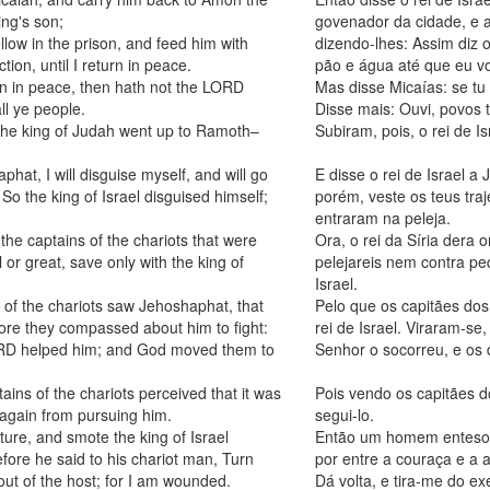
ing's son;
govenador da cidade, e a 
ellow in the prison, and feed him with
dizendo-lhes: Assim diz 
ction, until I return in peace.
pão e água até que eu vo
urn in peace, then hath not the LORD
Mas disse Micaías: se tu
l ye people.
Disse mais: Ouvi, povos 
 the king of Judah went up to Ramoth–
Subiram, pois, o rei de I
phat, I will disguise myself, and will go
E disse o rei de Israel a 
 So the king of Israel disguised himself;
porém, veste os teus traje
entraram na peleja.
e captains of the chariots that were
Ora, o rei da Síria dera
 or great, save only with the king of
pelejareis nem contra pe
Israel.
 of the chariots saw Jehoshaphat, that
Pelo que os capitães dos
refore they compassed about him to fight:
rei de Israel. Viraram-se
ORD helped him; and God moved them to
Senhor o socorreu, e os 
ains of the chariots perceived that it was
Pois vendo os capitães d
k again from pursuing him.
segui-lo.
ure, and smote the king of Israel
Então um homem entesou e
efore he said to his chariot man, Turn
por entre a couraça e a 
out of the host; for I am wounded.
Dá volta, e tira-me do ex