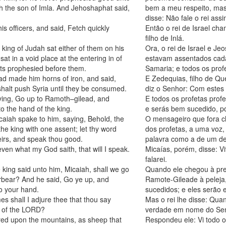
ah the son of Imla. And Jehoshaphat said,
bem a meu respeito, mas 
disse: Não fale o rei assi
his officers, and said, Fetch quickly
Então o rei de Israel ch
filho de Inlá.
king of Judah sat either of them on his
Ora, o rei de Israel e Jeo
sat in a void place at the entering in of
estavam assentados cada
ets prophesied before them.
Samaria; e todos os prof
d made him horns of iron, and said,
E Zedequias, filho de Que
halt push Syria until they be consumed.
diz o Senhor: Com estes 
aying, Go up to Ramoth–gilead, and
E todos os profetas pro
to the hand of the king.
e serás bem sucedido, po
caiah spake to him, saying, Behold, the
O mensageiro que fora ch
he king with one assent; let thy word
dos profetas, a uma voz, 
heirs, and speak thou good.
palavra como a de um del
ven what my God saith, that will I speak.
Micaías, porém, disse: V
falarei.
king said unto him, Micaiah, shall we go
Quando ele chegou à pres
forbear? And he said, Go ye up, and
Ramote-Gileade à peleja,
to your hand.
sucedidos; e eles serão
s shall I adjure thee that thou say
Mas o rei lhe disse: Qua
e of the LORD?
verdade em nome do Se
tered upon the mountains, as sheep that
Respondeu ele: Vi todo o