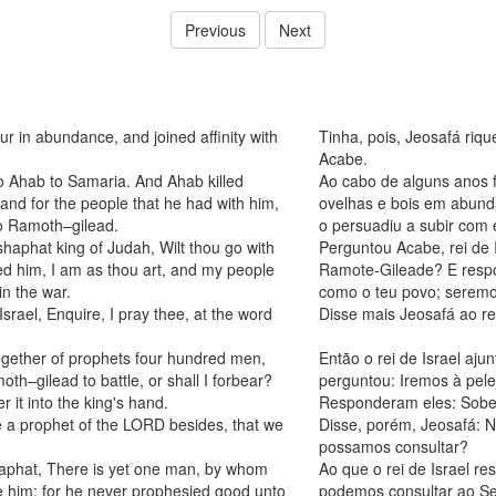
Previous
Next
 in abundance, and joined affinity with
Tinha, pois, Jeosafá riq
Acabe.
o Ahab to Samaria. And Ahab killed
Ao cabo de alguns anos 
nd for the people that he had with him,
ovelhas e bois em abund
o Ramoth–gilead.
o persuadiu a subir com 
haphat king of Judah, Wilt thou go with
Perguntou Acabe, rei de I
 him, I am as thou art, and my people
Ramote-Gileade? E respo
in the war.
como o teu povo; seremo
srael, Enquire, I pray thee, at the word
Disse mais Jeosafá ao rei
together of prophets four hundred men,
Então o rei de Israel aju
th–gilead to battle, or shall I forbear?
perguntou: Iremos à pele
r it into the king's hand.
Responderam eles: Sobe,
e a prophet of the LORD besides, that we
Disse, porém, Jeosafá: 
possamos consultar?
haphat, There is yet one man, by whom
Ao que o rei de Israel 
e him; for he never prophesied good unto
podemos consultar ao Sen