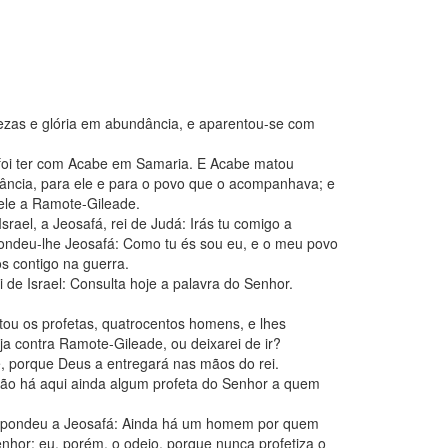
uezas e glória em abundância, e aparentou-se com
foi ter com Acabe em Samaria. E Acabe matou
ância, para ele e para o povo que o acompanhava; e
ele a Ramote-Gileade.
srael, a Jeosafá, rei de Judá: Irás tu comigo a
ndeu-lhe Jeosafá: Como tu és sou eu, e o meu povo
s contigo na guerra.
 de Israel: Consulta hoje a palavra do Senhor.
ntou os profetas, quatrocentos homens, e lhes
ja contra Ramote-Gileade, ou deixarei de ir?
 porque Deus a entregará nas mãos do rei.
Não há aqui ainda algum profeta do Senhor a quem
respondeu a Jeosafá: Ainda há um homem por quem
hor; eu, porém, o odeio, porque nunca profetiza o