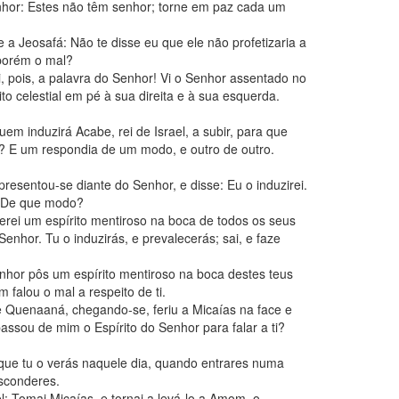
enhor: Estes não têm senhor; torne em paz cada um
se a Jeosafá: Não te disse eu que ele não profetizaria a
porém o mal?
, pois, a palavra do Senhor! Vi o Senhor assentado no
ito celestial em pé à sua direita e à sua esquerda.
em induzirá Acabe, rei de Israel, a subir, para que
 E um respondia de um modo, e outro de outro.
presentou-se diante do Senhor, e disse: Eu o induzirei.
: De que modo?
 serei um espírito mentiroso na boca de todos os seus
Senhor. Tu o induzirás, e prevalecerás; sai, e faze
enhor pôs um espírito mentiroso na boca destes teus
 falou o mal a respeito de ti.
e Quenaaná, chegando-se, feriu a Micaías na face e
assou de mim o Espírito do Senhor para falar a ti?
que tu o verás naquele dia, quando entrares numa
esconderes.
el: Tomai Micaías, e tornai a levá-lo a Amom, o