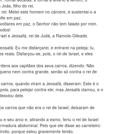
Joás, filho do rei,
o rei: Metei este homem no cárcere, e sustentai-o a
lte em paz.
 voltares em paz, o Senhor não tem falado por mim.
todos!
srael e Jeosafá, rei de Judá, a Ramote-Gileade.
Jeosafá: Eu me disfarçarei, e entrarei na peleja; tu,
s reais. Disfarçou-se, pois, o rei de Israel, e eles
 ordens aos capitães dos seus carros, dizendo: Não
queno nem contra grande, senão só contra o rei de
 carros, quando viram a Jeosafá, disseram: Este é o
, pois, para pelejar contra ele; mas Jeosafá clamou, e o
desviou dele.
os carros que não era o rei de Israel, deixaram de
 seu arco e, atirando a esmo, feriu o rei de Israel
armadura abdominal. Pelo que ele disse ao carreteiro:
ército, porque estou gravemente ferido.