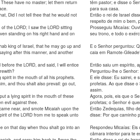
These have no master; let them return
têm pastor; e disse o S
ace.
para sua casa.
at, Did I not tell thee that he would not
Então o rei de Israel dis
respeito de mim o bem, 
 of the LORD; I saw the LORD sitting
Prosseguiu Micaías: Ouvi
aven standing on his right hand and on
seu trono, e todo o exérc
ab king of Israel, that he may go up and
E o Senhor perguntou: Qu
aying after this manner, and another
caia em Ramote-Gileade?
 before the LORD, and said, I will entice
Então saiu um espírito, a
rewith?
Perguntou-lhe o Senhor
 spirit in the mouth of all his prophets.
E ele disse: Eu sairei, e
m, and thou shalt also prevail: go out,
profetas. Ao que disse o 
assim.
t a lying spirit in the mouth of these
Agora, pois, eis que o S
 evil against thee.
profetas; o Senhor é quem
came near, and smote Micaiah upon the
Então Zedequias, filho d
pirit of the LORD from me to speak unto
disse: Por que caminho p
e on that day when thou shalt go into an
Respondeu Micaías: Eis 
câmara interior para te 
Micaiah, and carry him back to Amon the
Então disse o rei de Isra