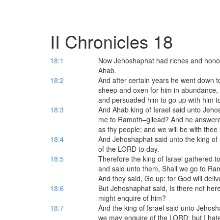
II Chronicles 18
18:1
Now Jehoshaphat had riches and honour
Ahab.
18:2
And after certain years he went down t
sheep and oxen for him in abundance, a
and persuaded him to go up with him t
18:3
And Ahab king of Israel said unto Jehos
me to Ramoth–gilead? And he answered
as thy people; and we will be with thee 
18:4
And Jehoshaphat said unto the king of I
of the LORD to day.
18:5
Therefore the king of Israel gathered 
and said unto them, Shall we go to Ramo
And they said, Go up; for God will delive
18:6
But Jehoshaphat said, Is there not her
might enquire of him?
18:7
And the king of Israel said unto Jehos
we may enquire of the LORD: but I hat