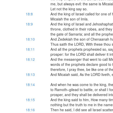
me, but always evil: the same is Micai
Let not the king say so.
18:8
And the king of Israel called for one of 
Micaiah the son of Imla.
18:9
And the king of Israel and Jehoshaphat 
throne, clothed in their robes, and they 
the gate of Samaria; and all the proph
18:10
And Zedekiah the son of Chenaanah ha
Thus saith the LORD, With these thou s
18:11
And all the prophets prophesied so, s
prosper: for the LORD shall deliver it in
18:12
And the messenger that went to call Mi
words of the prophets declare good to t
therefore, I pray thee, be like one of t
18:13
And Micaiah said, As the LORD liveth, e
18:14
And when he was come to the king, the 
to Ramoth–gilead to battle, or shall I 
prosper, and they shall be delivered in
18:15
And the king said to him, How many time
nothing but the truth to me in the nam
18:16
Then he said, I did see all Israel scat