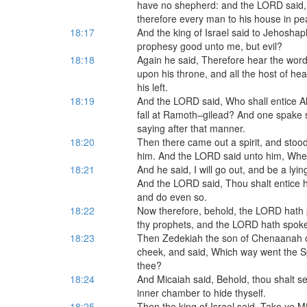
have no shepherd: and the LORD said, 
therefore every man to his house in pe
18:17
And the king of Israel said to Jehoshaph
prophesy good unto me, but evil?
18:18
Again he said, Therefore hear the word
upon his throne, and all the host of he
his left.
18:19
And the LORD said, Who shall entice Ah
fall at Ramoth–gilead? And one spake s
saying after that manner.
18:20
Then there came out a spirit, and stood
him. And the LORD said unto him, Whe
18:21
And he said, I will go out, and be a lying
And the LORD said, Thou shalt entice hi
and do even so.
18:22
Now therefore, behold, the LORD hath pu
thy prophets, and the LORD hath spoken
18:23
Then Zedekiah the son of Chenaanah 
cheek, and said, Which way went the S
thee?
18:24
And Micaiah said, Behold, thou shalt se
inner chamber to hide thyself.
18:25
Then the king of Israel said, Take ye 