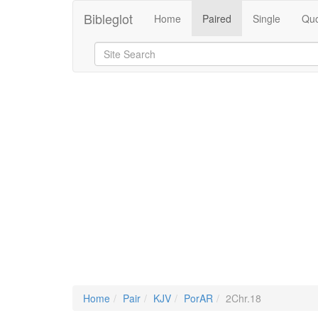
Bibleglot
Home
Paired
Single
Quo
Home
Pair
KJV
PorAR
2Chr.18