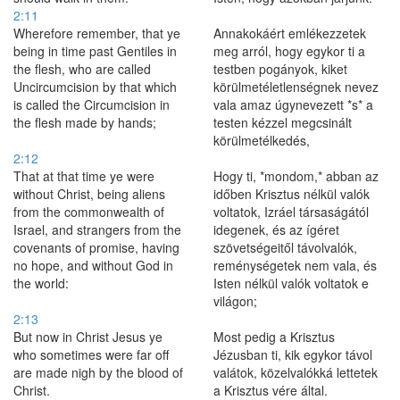
2:11
Wherefore remember, that ye
Annakokáért emlékezzetek
being in time past Gentiles in
meg arról, hogy egykor ti a
the flesh, who are called
testben pogányok, kiket
Uncircumcision by that which
körülmetéletlenségnek nevez
is called the Circumcision in
vala amaz úgynevezett *s* a
the flesh made by hands;
testen kézzel megcsinált
körülmetélkedés,
2:12
That at that time ye were
Hogy ti, *mondom,* abban az
without Christ, being aliens
időben Krisztus nélkül valók
from the commonwealth of
voltatok, Izráel társaságától
Israel, and strangers from the
idegenek, és az ígéret
covenants of promise, having
szövetségeitől távolvalók,
no hope, and without God in
reménységetek nem vala, és
the world:
Isten nélkül valók voltatok e
világon;
2:13
But now in Christ Jesus ye
Most pedig a Krisztus
who sometimes were far off
Jézusban ti, kik egykor távol
are made nigh by the blood of
valátok, közelvalókká lettetek
Christ.
a Krisztus vére által.