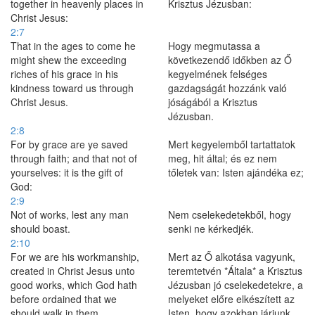
together in heavenly places in
Krisztus Jézusban:
Christ Jesus:
2:7
That in the ages to come he
Hogy megmutassa a
might shew the exceeding
következendő időkben az Ő
riches of his grace in his
kegyelmének felséges
kindness toward us through
gazdagságát hozzánk való
Christ Jesus.
jóságából a Krisztus
Jézusban.
2:8
For by grace are ye saved
Mert kegyelemből tartattatok
through faith; and that not of
meg, hit által; és ez nem
yourselves: it is the gift of
tőletek van: Isten ajándéka ez;
God:
2:9
Not of works, lest any man
Nem cselekedetekből, hogy
should boast.
senki ne kérkedjék.
2:10
For we are his workmanship,
Mert az Ő alkotása vagyunk,
created in Christ Jesus unto
teremtetvén *Általa* a Krisztus
good works, which God hath
Jézusban jó cselekedetekre, a
before ordained that we
melyeket előre elkészített az
should walk in them.
Isten, hogy azokban járjunk.