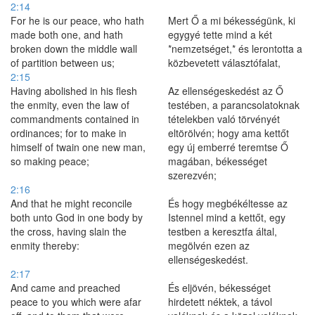
2:14
For he is our peace, who hath
Mert Ő a mi békességünk, ki
made both one, and hath
egygyé tette mind a két
broken down the middle wall
*nemzetséget,* és lerontotta a
of partition between us;
közbevetett választófalat,
2:15
Having abolished in his flesh
Az ellenségeskedést az Ő
the enmity, even the law of
testében, a parancsolatoknak
commandments contained in
tételekben való törvényét
ordinances; for to make in
eltörölvén; hogy ama kettőt
himself of twain one new man,
egy új emberré teremtse Ő
so making peace;
magában, békességet
szerezvén;
2:16
And that he might reconcile
És hogy megbékéltesse az
both unto God in one body by
Istennel mind a kettőt, egy
the cross, having slain the
testben a keresztfa által,
enmity thereby:
megölvén ezen az
ellenségeskedést.
2:17
And came and preached
És eljövén, békességet
peace to you which were afar
hirdetett néktek, a távol