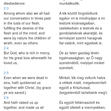
disobedience:
munkálkodik;
2:3
Among whom also we all had
A kik között forgolódtunk
our conversation in times past
egykor mi is mindnyájan a mi
in the lusts of our flesh,
testünk kívánságaiban,
fulfilling the desires of the
cselekedvén a testnek és a
flesh and of the mind; and
gondolatoknak akaratját, és
were by nature the children of
természet szerint haragnak
wrath, even as others.
fiai valánk, mint egyebek is:
2:4
But God, who is rich in mercy,
De az Isten gazdag lévén
for his great love wherewith he
irgalmasságban, az Ő nagy
loved us,
szerelméből, melylyel minket
szeretett,
2:5
Even when we were dead in
Minket, kik meg voltunk halva
sins, hath quickened us
a vétkek miatt, megelevenített
together with Christ, (by grace
együtt a Krisztussal,
ye are saved;)
(kegyelemből tartattatok meg!)
2:6
And hath raised us up
És együtt feltámasztott és
together, and made us sit
együtt ültetett a mennyekben,