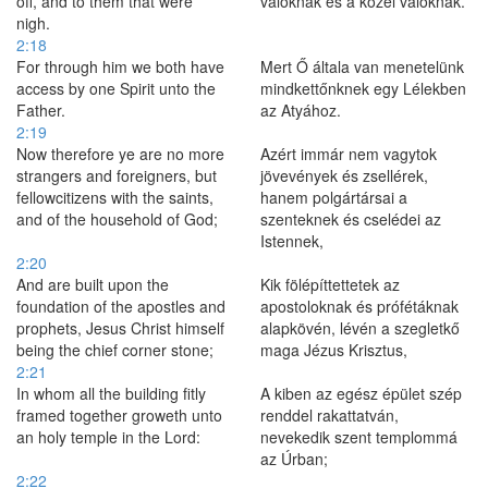
off, and to them that were
valóknak és a közel valóknak.
nigh.
2:18
For through him we both have
Mert Ő általa van menetelünk
access by one Spirit unto the
mindkettőnknek egy Lélekben
Father.
az Atyához.
2:19
Now therefore ye are no more
Azért immár nem vagytok
strangers and foreigners, but
jövevények és zsellérek,
fellowcitizens with the saints,
hanem polgártársai a
and of the household of God;
szenteknek és cselédei az
Istennek,
2:20
And are built upon the
Kik fölépíttettetek az
foundation of the apostles and
apostoloknak és prófétáknak
prophets, Jesus Christ himself
alapkövén, lévén a szegletkő
being the chief corner stone;
maga Jézus Krisztus,
2:21
In whom all the building fitly
A kiben az egész épület szép
framed together groweth unto
renddel rakattatván,
an holy temple in the Lord:
nevekedik szent templommá
az Úrban;
2:22