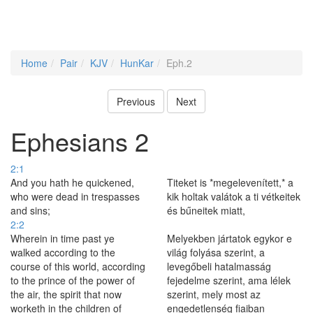
Home
Pair
KJV
HunKar
Eph.2
Previous
Next
Ephesians 2
2:1
And you hath he quickened,
Titeket is *megelevenített,* a
who were dead in trespasses
kik holtak valátok a ti vétkeitek
and sins;
és bűneitek miatt,
2:2
Wherein in time past ye
Melyekben jártatok egykor e
walked according to the
világ folyása szerint, a
course of this world, according
levegőbeli hatalmasság
to the prince of the power of
fejedelme szerint, ama lélek
the air, the spirit that now
szerint, mely most az
worketh in the children of
engedetlenség fiaiban