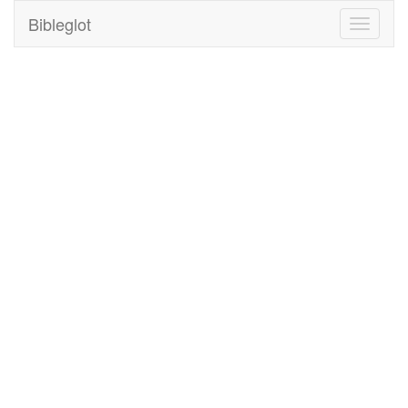
Bibleglot
Toggle
navigati