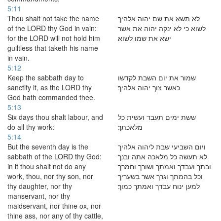
5:11
Thou shalt not take the name
לא תשא את שם יהוה אלהיך
of the LORD thy God in vain:
לשוא כי לא ינקה יהוה את אשר
for the LORD will not hold him
ישא את שמו לשוא׃
guiltless that taketh his name
in vain.
5:12
Keep the sabbath day to
שמור את יום השבת לקדשו
sanctify it, as the LORD thy
כאשר צוך יהוה אלהיך׃
God hath commanded thee.
5:13
Six days thou shalt labour, and
ששת ימים תעבד ועשית כל
do all thy work:
מלאכתך׃
5:14
But the seventh day is the
ויום השביעי שבת ליהוה אלהיך
sabbath of the LORD thy God:
לא תעשה כל מלאכה אתה ובנך
in it thou shalt not do any
ובתך ועבדך ואמתך ושורך וחמרך
work, thou, nor thy son, nor
וכל בהמתך וגרך אשר בשעריך
thy daughter, nor thy
למען ינוח עבדך ואמתך כמוך׃
manservant, nor thy
maidservant, nor thine ox, nor
thine ass, nor any of thy cattle,