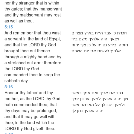
nor thy stranger that is within
thy gates; that thy manservant
and thy maidservant may rest
as well as thou.
5:15
And remember that thou wast
וזכרת כי עבד היית בארץ מצרים
a servant in the land of Egypt,
ויצאך יהוה אלהיך משם ביד
and that the LORD thy God
חזקה ובזרע נטויה על כן צוך יהוה
brought thee out thence
אלהיך לעשות את יום השבת׃
through a mighty hand and by
a stretched out arm: therefore
the LORD thy God
commanded thee to keep the
sabbath day.
5:16
Honour thy father and thy
כבד את אביך ואת אמך כאשר
mother, as the LORD thy God
צוך יהוה אלהיך למען יאריכן ימיך
hath commanded thee; that
ולמען ייטב לך על האדמה אשר
thy days may be prolonged,
יהוה אלהיך נתן לך׃
and that it may go well with
thee, in the land which the
LORD thy God giveth thee.