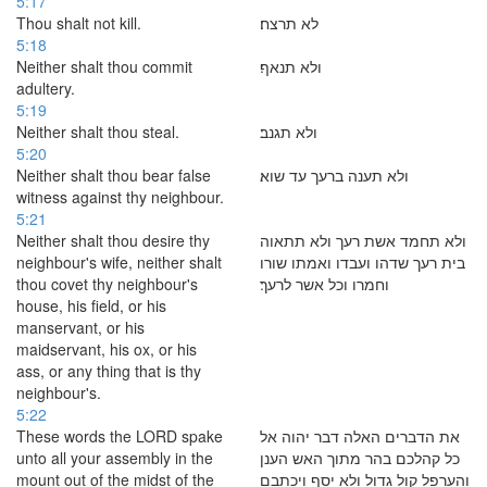
5:17
Thou shalt not kill.
לא תרצח׃
5:18
Neither shalt thou commit
ולא תנאף׃
adultery.
5:19
Neither shalt thou steal.
ולא תגנב׃
5:20
Neither shalt thou bear false
ולא תענה ברעך עד שוא׃
witness against thy neighbour.
5:21
Neither shalt thou desire thy
ולא תחמד אשת רעך ולא תתאוה
neighbour's wife, neither shalt
בית רעך שדהו ועבדו ואמתו שורו
thou covet thy neighbour's
וחמרו וכל אשר לרעך׃
house, his field, or his
manservant, or his
maidservant, his ox, or his
ass, or any thing that is thy
neighbour's.
5:22
These words the LORD spake
את הדברים האלה דבר יהוה אל
unto all your assembly in the
כל קהלכם בהר מתוך האש הענן
mount out of the midst of the
והערפל קול גדול ולא יסף ויכתבם