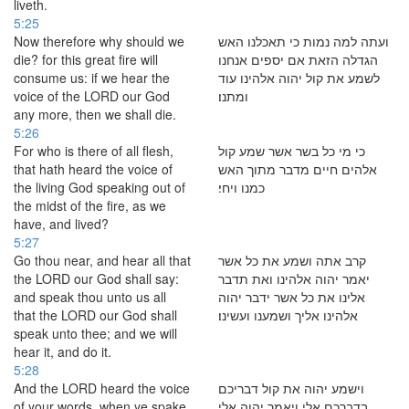
liveth.
5:25
Now therefore why should we
ועתה למה נמות כי תאכלנו האש
die? for this great fire will
הגדלה הזאת אם יספים אנחנו
consume us: if we hear the
לשמע את קול יהוה אלהינו עוד
voice of the LORD our God
ומתנו׃
any more, then we shall die.
5:26
For who is there of all flesh,
כי מי כל בשר אשר שמע קול
that hath heard the voice of
אלהים חיים מדבר מתוך האש
the living God speaking out of
כמנו ויחי׃
the midst of the fire, as we
have, and lived?
5:27
Go thou near, and hear all that
קרב אתה ושמע את כל אשר
the LORD our God shall say:
יאמר יהוה אלהינו ואת תדבר
and speak thou unto us all
אלינו את כל אשר ידבר יהוה
that the LORD our God shall
אלהינו אליך ושמענו ועשינו׃
speak unto thee; and we will
hear it, and do it.
5:28
And the LORD heard the voice
וישמע יהוה את קול דבריכם
of your words, when ye spake
בדברכם אלי ויאמר יהוה אלי