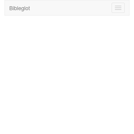
Bibleglot
Toggle
navigati