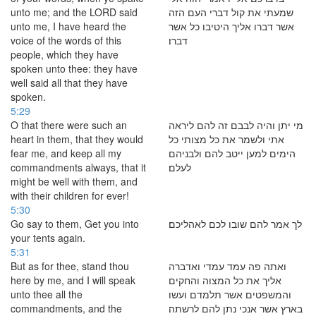
unto me; and the LORD said
שמעתי את קול דברי העם הזה
unto me, I have heard the
אשר דברו אליך היטיבו כל אשר
voice of the words of this
דברו׃
people, which they have
spoken unto thee: they have
well said all that they have
spoken.
5:29
O that there were such an
מי יתן והיה לבבם זה להם ליראה
heart in them, that they would
אתי ולשמר את כל מצותי כל
fear me, and keep all my
הימים למען ייטב להם ולבניהם
commandments always, that it
לעלם׃
might be well with them, and
with their children for ever!
5:30
Go say to them, Get you into
לך אמר להם שובו לכם לאהליכם׃
your tents again.
5:31
But as for thee, stand thou
ואתה פה עמד עמדי ואדברה
here by me, and I will speak
אליך את כל המצוה והחקים
unto thee all the
והמשפטים אשר תלמדם ועשו
commandments, and the
בארץ אשר אנכי נתן להם לרשתה׃