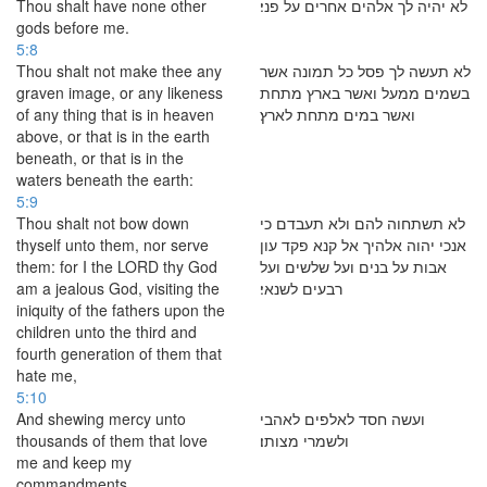
Thou shalt have none other
לא יהיה לך אלהים אחרים על פני׃
gods before me.
5:8
Thou shalt not make thee any
לא תעשה לך פסל כל תמונה אשר
graven image, or any likeness
בשמים ממעל ואשר בארץ מתחת
of any thing that is in heaven
ואשר במים מתחת לארץ׃
above, or that is in the earth
beneath, or that is in the
waters beneath the earth:
5:9
Thou shalt not bow down
לא תשתחוה להם ולא תעבדם כי
thyself unto them, nor serve
אנכי יהוה אלהיך אל קנא פקד עון
them: for I the LORD thy God
אבות על בנים ועל שלשים ועל
am a jealous God, visiting the
רבעים לשנאי׃
iniquity of the fathers upon the
children unto the third and
fourth generation of them that
hate me,
5:10
And shewing mercy unto
ועשה חסד לאלפים לאהבי
thousands of them that love
ולשמרי מצותו׃
me and keep my
commandments.