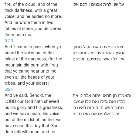
fire, of the cloud, and of the
על שני לחת אבנים ויתנם אלי׃
thick darkness, with a great
voice: and he added no more.
And he wrote them in two
tables of stone, and delivered
them unto me.
5:23
And it came to pass, when ye
ויהי כשמעכם את הקול מתוך
heard the voice out of the
החשך וההר בער באש ותקרבון
midst of the darkness, (for the
אלי כל ראשי שבטיכם וזקניכם׃
mountain did burn with fire,)
that ye came near unto me,
even all the heads of your
tribes, and your elders;
5:24
And ye said, Behold, the
ותאמרו הן הראנו יהוה אלהינו את
LORD our God hath shewed
כבדו ואת גדלו ואת קלו שמענו
us his glory and his greatness,
מתוך האש היום הזה ראינו כי
and we have heard his voice
ידבר אלהים את האדם וחי׃
out of the midst of the fire: we
have seen this day that God
doth talk with man, and he