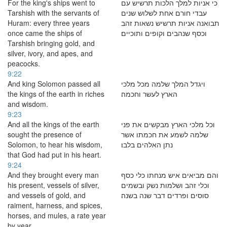
For the king's ships went to
כי אניות למלך הלכות תרשיש עם
Tarshish with the servants of
עבדי חורם אחת לשלוש שנים
Huram: every three years
תבואנה אניות תרשיש נשאות זהב
once came the ships of
וכסף שנהבים וקופים ותוכיים׃
Tarshish bringing gold, and
silver, ivory, and apes, and
peacocks.
9:22
And king Solomon passed all
ויגדל המלך שלמה מכל מלכי
the kings of the earth in riches
הארץ לעשר וחכמה׃
and wisdom.
9:23
And all the kings of the earth
וכל מלכי הארץ מבקשים את פני
sought the presence of
שלמה לשמע את חכמתו אשר
Solomon, to hear his wisdom,
נתן האלהים בלבו׃
that God had put in his heart.
9:24
And they brought every man
והם מביאים איש מנחתו כלי כסף
his present, vessels of silver,
וכלי זהב ושלמות נשק ובשמים
and vessels of gold, and
סוסים ופרדים דבר שנה בשנה׃
raiment, harness, and spices,
horses, and mules, a rate year
by year.