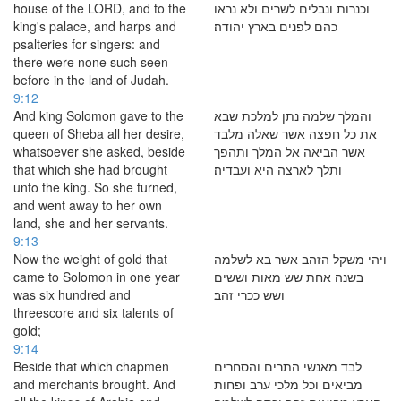
house of the LORD, and to the
וכנרות ונבלים לשרים ולא נראו
king's palace, and harps and
כהם לפנים בארץ יהודה׃
psalteries for singers: and
there were none such seen
before in the land of Judah.
9:12
And king Solomon gave to the
והמלך שלמה נתן למלכת שבא
queen of Sheba all her desire,
את כל חפצה אשר שאלה מלבד
whatsoever she asked, beside
אשר הביאה אל המלך ותהפך
that which she had brought
ותלך לארצה היא ועבדיה׃
unto the king. So she turned,
and went away to her own
land, she and her servants.
9:13
Now the weight of gold that
ויהי משקל הזהב אשר בא לשלמה
came to Solomon in one year
בשנה אחת שש מאות וששים
was six hundred and
ושש ככרי זהב׃
threescore and six talents of
gold;
9:14
Beside that which chapmen
לבד מאנשי התרים והסחרים
and merchants brought. And
מביאים וכל מלכי ערב ופחות