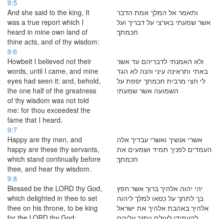
9:5
And she said to the king, It
ותאמר אל המלך אמת הדבר
was a true report which I
אשר שמעתי בארצי על דבריך ועל
heard in mine own land of
חכמתך׃
thine acts, and of thy wisdom:
9:6
Howbeit I believed not their
ולא האמנתי לדבריהם עד אשר
words, until I came, and mine
באתי ותראינה עיני והנה לא הגד
eyes had seen it: and, behold,
לי חצי מרבית חכמתך יספת על
the one half of the greatness
השמועה אשר שמעתי׃
of thy wisdom was not told
me: for thou exceedest the
fame that I heard.
9:7
Happy are thy men, and
אשרי אנשיך ואשרי עבדיך אלה
happy are these thy servants,
העמדים לפניך תמיד ושמעים את
which stand continually before
חכמתך׃
thee, and hear thy wisdom.
9:8
Blessed be the LORD thy God,
יהי יהוה אלהיך ברוך אשר חפץ
which delighted in thee to set
בך לתתך על כסאו למלך ליהוה
thee on his throne, to be king
אלהיך באהבת אלהיך את ישראל
for the LORD thy God:
להעמידו לעולם ויתנך עליהם