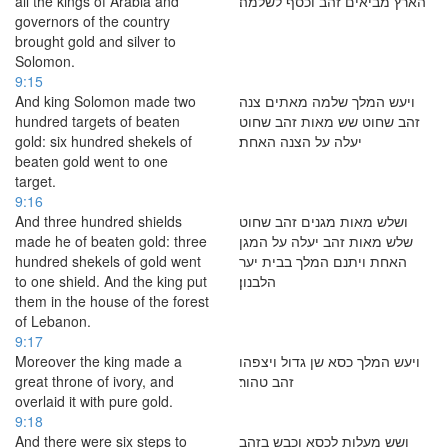
all the kings of Arabia and
הארץ מביאים זהב וכסף לשלמה׃
governors of the country
brought gold and silver to
Solomon.
9:15
And king Solomon made two
ויעש המלך שלמה מאתים צנה
hundred targets of beaten
זהב שחוט שש מאות זהב שחוט
gold: six hundred shekels of
יעלה על הצנה האחת׃
beaten gold went to one
target.
9:16
And three hundred shields
ושלש מאות מגנים זהב שחוט
made he of beaten gold: three
שלש מאות זהב יעלה על המגן
hundred shekels of gold went
האחת ויתנם המלך בבית יער
to one shield. And the king put
הלבנון׃
them in the house of the forest
of Lebanon.
9:17
Moreover the king made a
ויעש המלך כסא שן גדול ויצפהו
great throne of ivory, and
זהב טהור׃
overlaid it with pure gold.
9:18
And there were six steps to
ושש מעלות לכסא וכבש בזהב