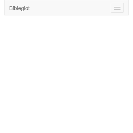
Bibleglot
Toggle
navigati