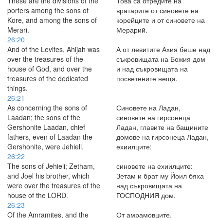
These are the divisions of the
Това са отредите на
porters among the sons of
вратарите от синовете на
Kore, and among the sons of
корейците и от синовете на
Merari.
Мерарий.
26:20
And of the Levites, Ahijah was
А от левитите Ахия беше над
over the treasures of the
съкровищата на Божия дом
house of God, and over the
и над съкровищата на
treasures of the dedicated
посветените неща.
things.
26:21
As concerning the sons of
Синовете на Ладан,
Laadan; the sons of the
синовете на гирсонеца
Gershonite Laadan, chief
Ладан, главите на бащините
fathers, even of Laadan the
домове на гирсонеца Ладан,
Gershonite, were Jehieli.
ехиилците:
26:22
The sons of Jehieli; Zetham,
синовете на ехиилците:
and Joel his brother, which
Зетам и брат му Йоил бяха
were over the treasures of the
над съкровищата на
house of the LORD.
ГОСПОДНИЯ дом.
26:23
Of the Amramites, and the
От амрамовците,