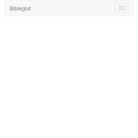
Bibleglot
Toggle
navigati