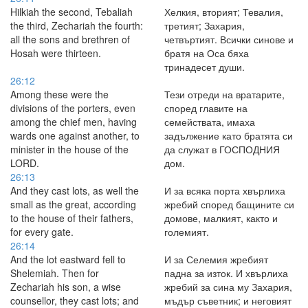
Hilkiah the second, Tebaliah
Хелкия, вторият; Тевалия,
the third, Zechariah the fourth:
третият; Захария,
all the sons and brethren of
четвъртият. Всички синове и
Hosah were thirteen.
братя на Оса бяха
тринадесет души.
26:12
Among these were the
Тези отреди на вратарите,
divisions of the porters, even
според главите на
among the chief men, having
семействата, имаха
wards one against another, to
задължение като братята си
minister in the house of the
да служат в ГОСПОДНИЯ
LORD.
дом.
26:13
And they cast lots, as well the
И за всяка порта хвърлиха
small as the great, according
жребий според бащините си
to the house of their fathers,
домове, малкият, както и
for every gate.
големият.
26:14
And the lot eastward fell to
И за Селемия жребият
Shelemiah. Then for
падна за изток. И хвърлиха
Zechariah his son, a wise
жребий за сина му Захария,
counsellor, they cast lots; and
мъдър съветник; и неговият