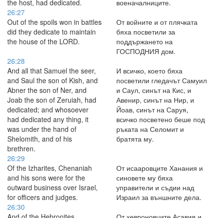
the host, had dedicated.
военачалниците.
26:27
Out of the spoils won in battles
От войните и от плячката
did they dedicate to maintain
бяха посветили за
the house of the LORD.
поддържането на
ГОСПОДНИЯ дом.
26:28
And all that Samuel the seer,
И всичко, което бяха
and Saul the son of Kish, and
посветили гледачът Самуил
Abner the son of Ner, and
и Саул, синът на Кис, и
Joab the son of Zeruiah, had
Авенир, синът на Нир, и
dedicated; and whosoever
Йоав, синът на Саруя,
had dedicated any thing, it
всичко посветено беше под
was under the hand of
ръката на Селомит и
Shelomith, and of his
братята му.
brethren.
26:29
Of the Izharites, Chenaniah
От исааровците Ханания и
and his sons were for the
синовете му бяха
outward business over Israel,
управители и съдии над
for officers and judges.
Израил за външните дела.
26:30
And of the Hebronites,
От хевроновците Асавия и