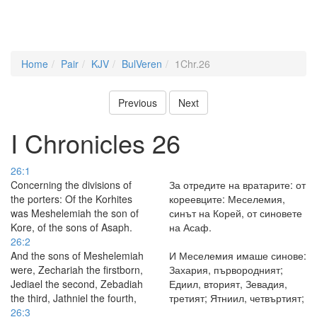
Home
Pair
KJV
BulVeren
1Chr.26
Previous
Next
I Chronicles 26
26:1
Concerning the divisions of
За отредите на вратарите: от
the porters: Of the Korhites
кореевците: Меселемия,
was Meshelemiah the son of
синът на Корей, от синовете
Kore, of the sons of Asaph.
на Асаф.
26:2
And the sons of Meshelemiah
И Меселемия имаше синове:
were, Zechariah the firstborn,
Захария, първородният;
Jediael the second, Zebadiah
Едиил, вторият, Зевадия,
the third, Jathniel the fourth,
третият; Ятниил, четвъртият;
26:3