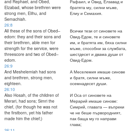
and Rephael, and Obed,
Рафаил, и Овид, Елзавад и
Elzabad, whose brethren were
братята му, силни мъже,
strong men, Elihu, and
Елиу и Семахия.
Semachiah.
26:8
All these of the sons of Obed–
Всички тези от синовете на
edom: they and their sons and
Овид-Едом, те и синовете
their brethren, able men for
им, и братята им, бяха силни
strength for the service, were
мъже, способни за службата,
threescore and two of Obed–
шестдесет и двама души от
edom.
Овид-Едом.
26:9
And Meshelemiah had sons
А Меселемия имаше синове
and brethren, strong men,
и братя, силни мъже,
eighteen.
осемнадесет души.
26:10
Also Hosah, of the children of
И Оса от синовете на
Merari, had sons; Simri the
Мерарий имаше синове:
chief, (for though he was not
Симрий, главата — въпреки
the firstborn, yet his father
че не беше първородният,
made him the chief;)
пак баща му го направи
глава;
26:11