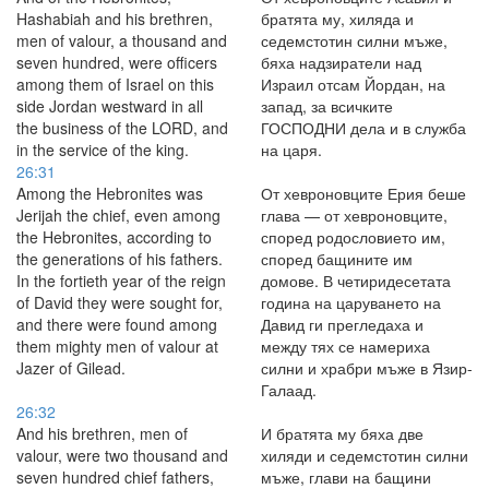
Hashabiah and his brethren,
братята му, хиляда и
men of valour, a thousand and
седемстотин силни мъже,
seven hundred, were officers
бяха надзиратели над
among them of Israel on this
Израил отсам Йордан, на
side Jordan westward in all
запад, за всичките
the business of the LORD, and
ГОСПОДНИ дела и в служба
in the service of the king.
на царя.
26:31
Among the Hebronites was
От хевроновците Ерия беше
Jerijah the chief, even among
глава — от хевроновците,
the Hebronites, according to
според родословието им,
the generations of his fathers.
според бащините им
In the fortieth year of the reign
домове. В четиридесетата
of David they were sought for,
година на царуването на
and there were found among
Давид ги прегледаха и
them mighty men of valour at
между тях се намериха
Jazer of Gilead.
силни и храбри мъже в Язир-
Галаад.
26:32
And his brethren, men of
И братята му бяха две
valour, were two thousand and
хиляди и седемстотин силни
seven hundred chief fathers,
мъже, глави на бащини