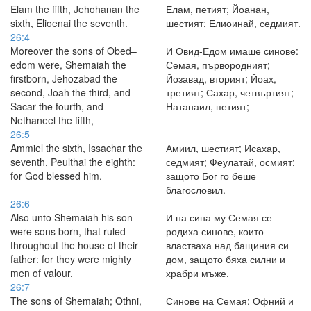
Elam the fifth, Jehohanan the
Елам, петият; Йоанан,
sixth, Elioenai the seventh.
шестият; Елиоинай, седмият.
26:4
Moreover the sons of Obed–
И Овид-Едом имаше синове:
edom were, Shemaiah the
Семая, първородният;
firstborn, Jehozabad the
Йозавад, вторият; Йоах,
second, Joah the third, and
третият; Сахар, четвъртият;
Sacar the fourth, and
Натанаил, петият;
Nethaneel the fifth,
26:5
Ammiel the sixth, Issachar the
Амиил, шестият; Исахар,
seventh, Peulthai the eighth:
седмият; Феулатай, осмият;
for God blessed him.
защото Бог го беше
благословил.
26:6
Also unto Shemaiah his son
И на сина му Семая се
were sons born, that ruled
родиха синове, които
throughout the house of their
властваха над бащиния си
father: for they were mighty
дом, защото бяха силни и
men of valour.
храбри мъже.
26:7
The sons of Shemaiah; Othni,
Синове на Семая: Офний и