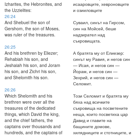
Izharites, the Hebronites, and
исааровците, хевроновците
the Uzzielites:
и озииловците
26:24
And Shebuel the son of
Суваил, синът на Гирсом,
Gershom, the son of Moses,
син на Мойсей, беше
was ruler of the treasures.
надзирател над
съкровищата.
26:25
And his brethren by Eliezer;
А братята му от Елиезер:
Rehabiah his son, and
синът му Равия, и негов син
Jeshaiah his son, and Joram
— Исая, и негов син —
his son, and Zichri his son,
Йорам, и негов син —
and Shelomith his son.
Зехрий, и негов син —
Селомит.
26:26
Which Shelomith and his
Този Селомит и братята му
brethren were over all the
бяха над всичките
treasures of the dedicated
съкровища на посветените
things, which David the king,
неща, които посветиха цар
and the chief fathers, the
Давид и главите на
captains over thousands and
бащините домове,
hundreds, and the captains of
хилядниците и стотниците, и