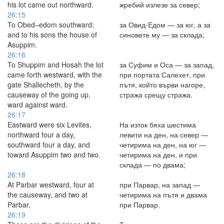
his lot came out northward.
жребий излезе за север;
26:15
To Obed–edom southward;
за Овид-Едом — за юг, а за
and to his sons the house of
синовете му — за склада;
Asuppim.
26:16
To Shuppim and Hosah the lot
за Суфим и Оса — за запад,
came forth westward, with the
при портата Салехет, при
gate Shallecheth, by the
пътя, който върви нагоре,
causeway of the going up,
стража срещу стража.
ward against ward.
26:17
Eastward were six Levites,
На изток бяха шестима
northward four a day,
левити на ден, на север —
southward four a day, and
четирима на ден, на юг —
toward Asuppim two and two.
четирима на ден, и при
склада — по двама;
26:18
At Parbar westward, four at
при Парвар, на запад —
the causeway, and two at
четирима на пътя и двама
Parbar.
при Парвар.
26:19