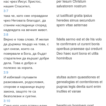
нас чрез Иисус Христос,
per Iesum Christum
нашия Спасител,
salvatorem nostrum
3:7
така че, като сме оправдани
ut iustificati gratia ipsius
чрез Неговата благодат, да
heredes simus secundum
станем наследници според
spem vitae aeternae
надеждата на вечния живот.
3:8
Вярно е това слово. И желая
fidelis sermo est et de his volo
да държиш твърдо на това, с
te confirmare ut curent bonis
цел онези, които са
operibus praeesse qui credunt
повярвали в Бога, да бъдат
Deo haec sunt bona et utilia
старателни да вършат добри
hominibus
дела. Това е добро и
полезно за хората.
3:9
И избягвай глупавите
stultas autem quaestiones et
разисквания, родословия,
genealogias et contentiones et
спорове и караници върху
pugnas legis devita sunt enim
закона, защото те са
inutiles et vanae
безполезни и суетни.
3:10
След като напътстваш един
hereticum hominem post