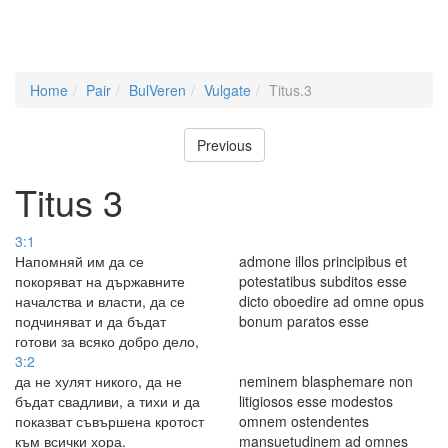
Home
Pair
BulVeren
Vulgate
Titus.3
Previous
Titus 3
3:1
Напомняй им да се
admone illos principibus et
покоряват на държавните
potestatibus subditos esse
началства и власти, да се
dicto oboedire ad omne opus
подчиняват и да бъдат
bonum paratos esse
готови за всяко добро дело,
3:2
да не хулят никого, да не
neminem blasphemare non
бъдат свадливи, а тихи и да
litigiosos esse modestos
показват съвършена кротост
omnem ostendentes
към всички хора.
mansuetudinem ad omnes