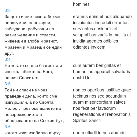
homines
3:3
Защото и ние някога бяхме
eramus enim et nos aliquando
неразумни, непокорни,
insipientes increduli errantes
заблудени, робуващи на
servientes desideriis et
разни желания и страсти,
voluptatibus variis in malitia et
живеещи в злоба и завист,
invidia agentes odibiles
мразени и мразещи се един
odientes invicem
друг.
3:4
Но когато се яви благостта и
cum autem benignitas et
човеколюбието на Бога,
humanitas apparuit salvatoris
нашия Спасител,
nostri Dei
3:5
Той ни спаси не чрез
non ex operibus iustitiae quae
праведни дела, които сме
fecimus nos sed secundum
извършили, а по Своята
suam misericordiam salvos
милост, чрез окъпването на
nos fecit per lavacrum
новорождението и
regenerationis et renovationis
обновяването на Светия Дух,
Spiritus Sancti
3:6
когото изля изобилно върху
quem effudit in nos abunde