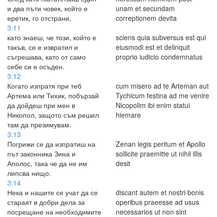
и два пъти човек, който е
unam et secundam
еретик, го отстрани,
correptionem devita
3:11
като знаеш, че този, който е
sciens quia subversus est qui
такъв, се е извратил и
eiusmodi est et delinquit
съгрешава, като от само
proprio iudicio condemnatus
себе си е осъден.
3:12
Когато изпратя при теб
cum misero ad te Arteman aut
Артема или Тихик, побързай
Tychicum festina ad me venire
да дойдеш при мен в
Nicopolim ibi enim statui
Никопол, защото съм решил
hiemare
там да презимувам.
3:13
Погрижи се да изпратиш на
Zenan legis peritum et Apollo
път законника Зина и
sollicite praemitte ut nihil illis
Аполос, така че да не им
desit
липсва нищо.
3:14
Нека и нашите се учат да се
discant autem et nostri bonis
стараят в добри дела за
operibus praeesse ad usus
посрещане на необходимите
necessarios ut non sint