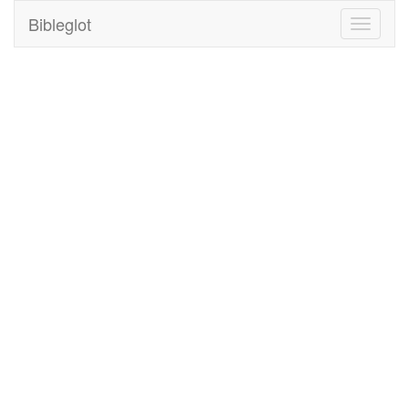
Bibleglot
Toggle
navigati