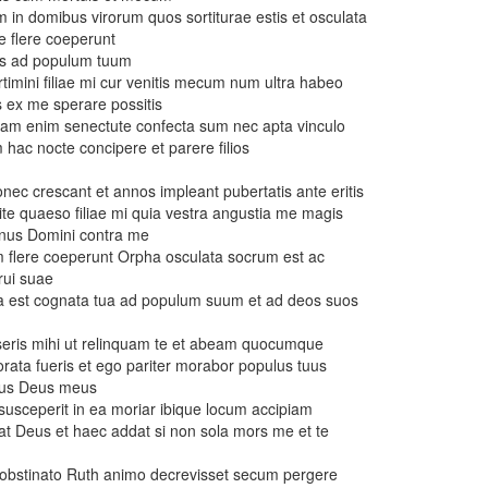
m in domibus virorum quos sortiturae estis et osculata
e flere coeperunt
us ad populum tuum
ertimini filiae mi cur venitis mecum num ultra habeo
os ex me sperare possitis
te iam enim senectute confecta sum nec apta vinculo
 hac nocte concipere et parere filios
donec crescant et annos impleant pubertatis ante eritis
ite quaeso filiae mi quia vestra angustia me magis
anus Domini contra me
um flere coeperunt Orpha osculata socrum est ac
rui suae
sa est cognata tua ad populum suum et ad deos suos
seris mihi ut relinquam te et abeam quocumque
rata fueris et ego pariter morabor populus tuus
uus Deus meus
susceperit in ea moriar ibique locum accipiam
iat Deus et haec addat si non sola mors me et te
obstinato Ruth animo decrevisset secum pergere