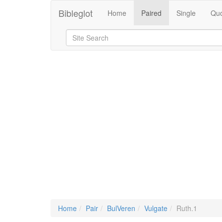
Bibleglot
Home
Paired
Single
Quo
Home
Pair
BulVeren
Vulgate
Ruth.1