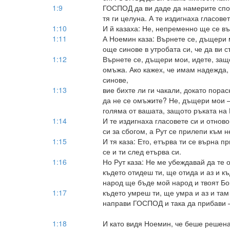
1:9
ГОСПОД да ви даде да намерите спок
тя ги целуна. А те издигнаха гласовет
1:10
И й казаха: Не, непременно ще се въ
1:11
А Ноемин каза: Върнете се, дъщери 
още синове в утробата си, че да ви 
1:12
Върнете се, дъщери мои, идете, защо
омъжа. Ако кажех, че имам надежда,
синове,
1:13
вие бихте ли ги чакали, докато пора
да не се омъжите? Не, дъщери мои 
голяма от вашата, защото ръката на
1:14
И те издигнаха гласовете си и отнов
си за сбогом, а Рут се прилепи към н
1:15
И тя каза: Ето, етърва ти се върна п
се и ти след етърва си.
1:16
Но Рут каза: Не ме убеждавай да те о
където отидеш ти, ще отида и аз и къ
народ ще бъде мой народ и твоят Бо
1:17
където умреш ти, ще умра и аз и там
направи ГОСПОД и така да прибави 
1:18
И като видя Ноемин, че беше решена 