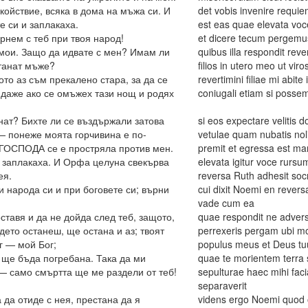
ойствие, всяка в дома на мъжа си. И
det vobis invenire requie
е си и заплакаха.
est eas quae elevata voc
рнем с теб при твоя народ!
et dicere tecum pergem
мои. Защо да идвате с мен? Имам ли
quibus illa respondit rev
станат мъже?
filios in utero meo ut vir
то аз съм прекалено стара, за да се
revertimini filiae mi abi
 даже ако се омъжех тази нощ и родях
coniugali etiam si possem
снат? Бихте ли се въздържали затова
si eos expectare velitis 
— понеже моята горчивина е по-
vetulae quam nubatis nol
 ГОСПОДА се е простряла против мен.
premit et egressa est m
о заплакаха. И Орфа целуна свекърва
elevata igitur voce rurs
ея.
reversa Ruth adhesit soc
ри народа си и при боговете си; върни
cui dixit Noemi en rever
vade cum ea
ставя и да не дойда след теб, защото,
quae respondit ne adver
дето останеш, ще остана и аз; твоят
perrexeris pergam ubi mo
г — мой Бог;
populus meus et Deus t
 ще бъда погребана. Така да ми
quae te morientem terra 
— само смъртта ще ме раздели от теб!
sepulturae haec mihi fac
separaverit
да отиде с нея, престана да я
videns ergo Noemi quod 