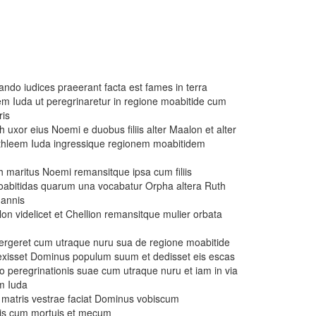
uando iudices praeerant facta est fames in terra
m Iuda ut peregrinaretur in regione moabitide cum
ris
 uxor eius Noemi e duobus filiis alter Maalon et alter
ethleem Iuda ingressique regionem moabitidem
h maritus Noemi remansitque ipsa cum filiis
oabitidas quarum una vocabatur Orpha altera Ruth
annis
on videlicet et Chellion remansitque mulier orbata
 pergeret cum utraque nuru sua de regione moabitide
exisset Dominus populum suum et dedisset eis escas
o peregrinationis suae cum utraque nuru et iam in via
am Iuda
m matris vestrae faciat Dominus vobiscum
stis cum mortuis et mecum