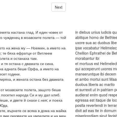
Next
земята настана глад. И един човек от
in diebus unius iudicis q
о чужденец в моавските полета — той
abiitque homo de Bethlee
uxore sua ac duobus libe
ето на жена му — Ноемин, а името на
ipse vocabatur Helimelech
; те бяха ефратци от Витлеем
Chellion Ephrathei de B
олета и останаха там.
morabantur ibi
и тя остана с двамата си сина.
et mortuus est Helimelec
 на едната беше Орфа, а името на
qui acceperunt uxores m
есет години.
manseruntque ibi decem 
мряха, и жената остана без двамата
et ambo mortui sunt Maal
duobus liberis ac marito
а от моавските полета, защото беше
et surrexit ut in patriam
 посетил народа Си и му дал хляб.
audierat enim quod resp
беше, и двете й снахи с нея; и поеха
egressa est itaque de loc
 Юда.
posita revertendi in terr
ете, върнете се всяка в дома на майка
dixit ad eas ite in domu
о вие оказвахте на умрелите и на мен.
misericordiam sicut feci