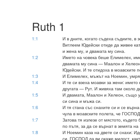
Ruth 1
1:1
И в дните, когато съдеха съдиите, в 
Витлеем Юдейски отиде да живее кат
и жена му, и двамата му сина.
1:2
Името на човека беше Елимелех, им
двамата му сина — Маалон и Хелеон
Юдейски. И те отидоха в моавските п
1:3
И Елимелех, мъжът на Ноемин, умря 
1:4
И те си взеха моавки за жени: името
другата — Рут. И живяха там около д
1:5
И двамата, Маалон и Хелеон, също у
си сина и мъжа си.
1:6
И тя стана със снахите си и се върн
чула в моавските полета, че ГОСПОД
1:7
Затова тя излезе от мястото, където 
по пътя, за да се върнат в земята на
1:8
И Ноемин каза на двете си снахи: Ид
си. ГОСПОД да ви окаже милост, какт