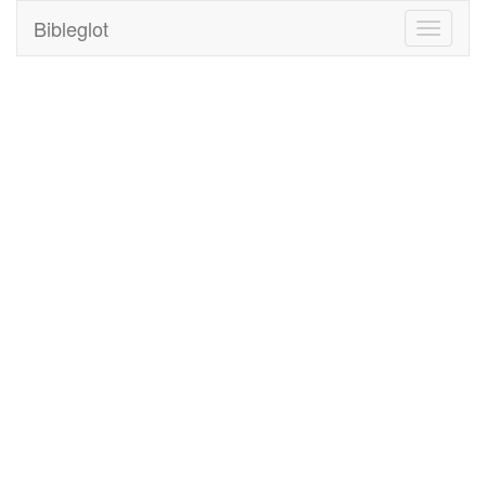
Bibleglot
Toggle
navigati