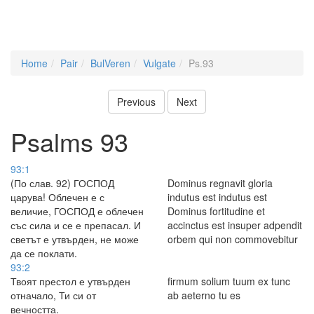
Home
Pair
BulVeren
Vulgate
Ps.93
Previous
Next
Psalms 93
93:1
(По слав. 92) ГОСПОД
Dominus regnavit gloria
царува! Облечен е с
indutus est indutus est
величие, ГОСПОД е облечен
Dominus fortitudine et
със сила и се е препасал. И
accinctus est insuper adpendit
светът е утвърден, не може
orbem qui non commovebitur
да се поклати.
93:2
Твоят престол е утвърден
firmum solium tuum ex tunc
отначало, Ти си от
ab aeterno tu es
вечността.