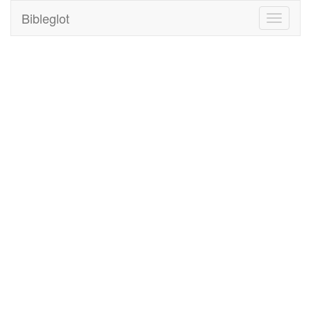
Bibleglot
Toggle
navigati