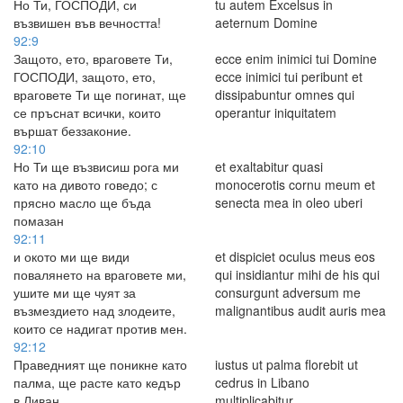
Но Ти, ГОСПОДИ, си
tu autem Excelsus in
възвишен във вечността!
aeternum Domine
92:9
Защото, ето, враговете Ти,
ecce enim inimici tui Domine
ГОСПОДИ, защото, ето,
ecce inimici tui peribunt et
враговете Ти ще погинат, ще
dissipabuntur omnes qui
се пръснат всички, които
operantur iniquitatem
вършат беззаконие.
92:10
Но Ти ще възвисиш рога ми
et exaltabitur quasi
като на дивото говедо; с
monocerotis cornu meum et
прясно масло ще бъда
senecta mea in oleo uberi
помазан
92:11
и окото ми ще види
et dispiciet oculus meus eos
повалянето на враговете ми,
qui insidiantur mihi de his qui
ушите ми ще чуят за
consurgunt adversum me
възмездието над злодеите,
malignantibus audit auris mea
които се надигат против мен.
92:12
Праведният ще поникне като
iustus ut palma florebit ut
палма, ще расте като кедър
cedrus in Libano
в Ливан.
multiplicabitur