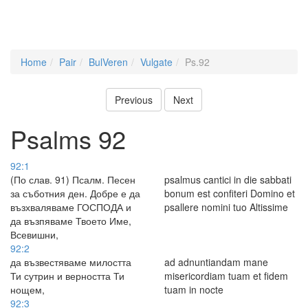
Home
Pair
BulVeren
Vulgate
Ps.92
Previous
Next
Psalms 92
92:1
(По слав. 91) Псалм. Песен
psalmus cantici in die sabbati
за съботния ден. Добре е да
bonum est confiteri Domino et
възхваляваме ГОСПОДА и
psallere nomini tuo Altissime
да възпяваме Твоето Име,
Всевишни,
92:2
да възвестяваме милостта
ad adnuntiandam mane
Ти сутрин и верността Ти
misericordiam tuam et fidem
нощем,
tuam in nocte
92:3