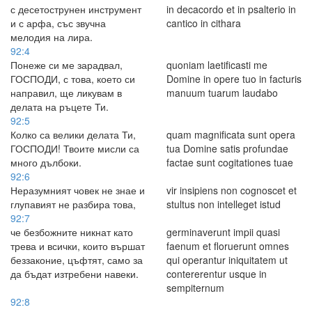
с десетострунен инструмент
in decacordo et in psalterio in
и с арфа, със звучна
cantico in cithara
мелодия на лира.
92:4
Понеже си ме зарадвал,
quoniam laetificasti me
ГОСПОДИ, с това, което си
Domine in opere tuo in facturis
направил, ще ликувам в
manuum tuarum laudabo
делата на ръцете Ти.
92:5
Колко са велики делата Ти,
quam magnificata sunt opera
ГОСПОДИ! Твоите мисли са
tua Domine satis profundae
много дълбоки.
factae sunt cogitationes tuae
92:6
Неразумният човек не знае и
vir insipiens non cognoscet et
глупавият не разбира това,
stultus non intelleget istud
92:7
че безбожните никнат като
germinaverunt impii quasi
трева и всички, които вършат
faenum et floruerunt omnes
беззаконие, цъфтят, само за
qui operantur iniquitatem ut
да бъдат изтребени навеки.
contererentur usque in
sempiternum
92:8