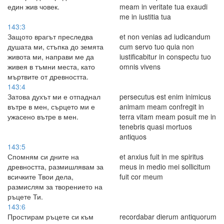
един жив човек.
meam in veritate tua exaudi
me in iustitia tua
143:3
Защото врагът преследва
et non venias ad iudicandum
душата ми, стъпка до земята
cum servo tuo quia non
живота ми, направи ме да
iustificabitur in conspectu tuo
живея в тъмни места, като
omnis vivens
мъртвите от древността.
143:4
Затова духът ми е отпаднал
persecutus est enim inimicus
вътре в мен, сърцето ми е
animam meam confregit in
ужасено вътре в мен.
terra vitam meam posuit me in
tenebris quasi mortuos
antiquos
143:5
Спомням си дните на
et anxius fuit in me spiritus
древността, размишлявам за
meus in medio mei sollicitum
всичките Твои дела,
fuit cor meum
размислям за творението на
ръцете Ти.
143:6
Простирам ръцете си към
recordabar dierum antiquorum