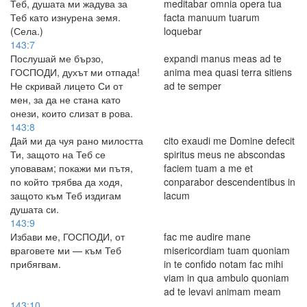
Теб, душата ми жадува за
meditabar omnia opera tua
Теб като изнурена земя.
facta manuum tuarum
(Села.)
loquebar
143:7
Послушай ме бързо,
expandi manus meas ad te
ГОСПОДИ, духът ми отпада!
anima mea quasi terra sitiens
Не скривай лицето Си от
ad te semper
мен, за да не стана като
онези, които слизат в рова.
143:8
Дай ми да чуя рано милостта
cito exaudi me Domine defecit
Ти, защото на Теб се
spiritus meus ne abscondas
уповавам; покажи ми пътя,
faciem tuam a me et
по който трябва да ходя,
conparabor descendentibus in
защото към Теб издигам
lacum
душата си.
143:9
Избави ме, ГОСПОДИ, от
fac me audire mane
враговете ми — към Теб
misericordiam tuam quoniam
прибягвам.
in te confido notam fac mihi
viam in qua ambulo quoniam
ad te levavi animam meam
143:10