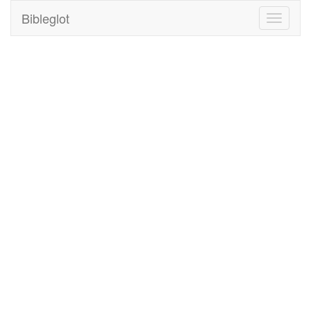
Bibleglot
Toggle
navigati