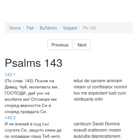
Home
Pair
BulVeren
Vulgate
Ps.143
Previous
Next
Psalms 143
143:1
(По слав. 142) Псалм на
educ de carcere animam
Давид. Чуй, молитвата ми,
meam ut confiteatur nomini
ГОСПОДИ, дай ухо на
tuo me expectant iusti cum
молбите ми! Отговори ми
retribueris mihi
според верността Си и
според правдата Си.
143:2
И не влизай в съд със
canticum David Domine
слугата Си, защото няма да
exaudi orationem meam
се оправдае пред Теб нито
ausculta deprecationem