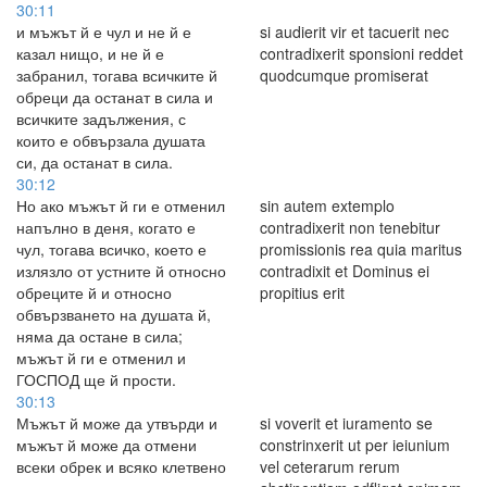
30:11
и мъжът й е чул и не й е
si audierit vir et tacuerit nec
казал нищо, и не й е
contradixerit sponsioni reddet
забранил, тогава всичките й
quodcumque promiserat
обреци да останат в сила и
всичките задължения, с
които е обвързала душата
си, да останат в сила.
30:12
Но ако мъжът й ги е отменил
sin autem extemplo
напълно в деня, когато е
contradixerit non tenebitur
чул, тогава всичко, което е
promissionis rea quia maritus
излязло от устните й относно
contradixit et Dominus ei
обреците й и относно
propitius erit
обвързването на душата й,
няма да остане в сила;
мъжът й ги е отменил и
ГОСПОД ще й прости.
30:13
Мъжът й може да утвърди и
si voverit et iuramento se
мъжът й може да отмени
constrinxerit ut per ieiunium
всеки обрек и всяко клетвено
vel ceterarum rerum