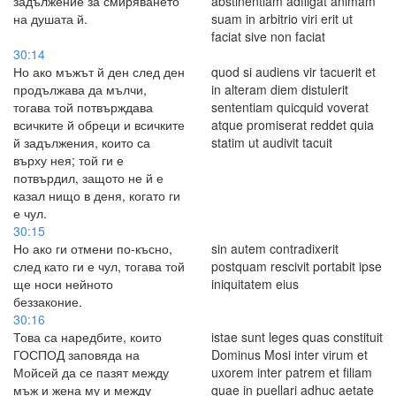
задължение за смиряването
abstinentiam adfligat animam
на душата й.
suam in arbitrio viri erit ut
faciat sive non faciat
30:14
Но ако мъжът й ден след ден
quod si audiens vir tacuerit et
продължава да мълчи,
in alteram diem distulerit
тогава той потвърждава
sententiam quicquid voverat
всичките й обреци и всичките
atque promiserat reddet quia
й задължения, които са
statim ut audivit tacuit
върху нея; той ги е
потвърдил, защото не й е
казал нищо в деня, когато ги
е чул.
30:15
Но ако ги отмени по-късно,
sin autem contradixerit
след като ги е чул, тогава той
postquam rescivit portabit ipse
ще носи нейното
iniquitatem eius
беззаконие.
30:16
Това са наредбите, които
istae sunt leges quas constituit
ГОСПОД заповяда на
Dominus Mosi inter virum et
Мойсей да се пазят между
uxorem inter patrem et filiam
мъж и жена му и между
quae in puellari adhuc aetate