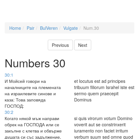
Home
Pair
BulVeren
Vulgate
Num.30
Previous
Next
Numbers 30
30:1
И Мойсей говори на
et locutus est ad principes
началниците на племената
tribuum filiorum Israhel iste est
на израилевите синове и
sermo quem praecepit
каза: Това заповяда
Dominus
ГОСПОД:
30:2
Когато някой мъж направи
si quis virorum votum Domino
обрек на ГОСПОДА или се
voverit aut se constrinxerit
закълне с клетва и обвърже
iuramento non faciet irritum
душата си със задължение,
verbum suum sed omne quod