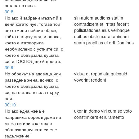
останат в сила.
30:8
Но ако й забрани мъжът й в
sin autem audiens statim
деня когато чуе, тогава той
contradixerit et irritas fecerit
ще отмени нейния обрек,
pollicitationes eius verbaque
който е върху нея, и онова,
quibus obstrinxerat animam
което е изговорила
suam propitius ei erit Dominus
необмислено с устните си, с
което е обвързала душата
си; и ГОСПОД ще й прости.
30:9
Но обрекът на вдовица или
vidua et repudiata quicquid
разведена жена, всичко, с
voverint reddent
което е обвързала душата
си, да остава в сила върху
нея.
30:10
Но ако една жена е
uxor in domo viri cum se voto
направила обрек в дома на
constrinxerit et iuramento
мъжа си или с клетва е
обвързала душата си със
задължение