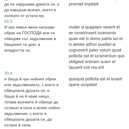
да не нарушава думата си, а
promisit implebit
да извърши всичко, което е
излязло от устата му.
30:3
И ако някоя жена направи
mulier si quippiam voverit et
обрек на ГОСПОДА или се
se constrinxerit iuramento
обвърже със задължение в
quae est in domo patris sui et
бащиния си дом, в
in aetate adhuc puellari si
младостта си,
cognoverit pater votum quod
pollicita est et iuramentum quo
obligavit animam suam et
tacuerit voti rea erit
30:4
и баща й чуе нейния обрек
quicquid pollicita est et iuravit
или задължението, с което е
opere conplebit
обвързала душата си, и
баща й не й каже нищо,
тогава всичките й обреци да
останат в сила и всяко нейно
задължение, с което е
обвързала душата си, да
остане в сила.