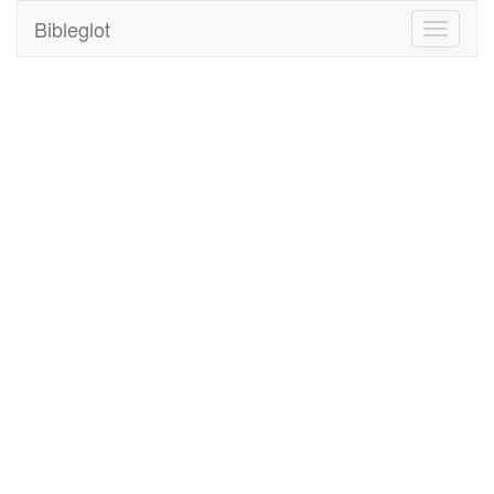
Bibleglot
Toggle
navigati