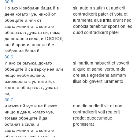
30:5
Но ако й забрани баща й в
sin autem statim ut audierit
деня когато чуе, никой от
contradixerit pater et vota et
обреците й или от
iuramenta eius irrita erunt nec
задълженията, с които е
obnoxia tenebitur sponsioni eo
обвързала душата си, няма
quod contradixerit pater
да остане в сила; и ГОСПОД
ще й прости, понеже й е
забранил баща й.
30:6
И ако се омъжи, докато
si maritum habuerit et voverit
обреците й са върху нея или
aliquid et semel verbum de
нещо необмислено,
ore eius egrediens animam
изговорено с устните й, с
illius obligaverit iuramento
което е обвързала душата
си,
30:7
и мъжът й чуе и не й каже
quo die audierit vir et non
нищо в деня, когато чуе,
contradixerit voti rea erit
тогава обреците й да
reddet quodcumque
останат в сила, и
promiserat
задълженията, с които е
обвързала душата си, да