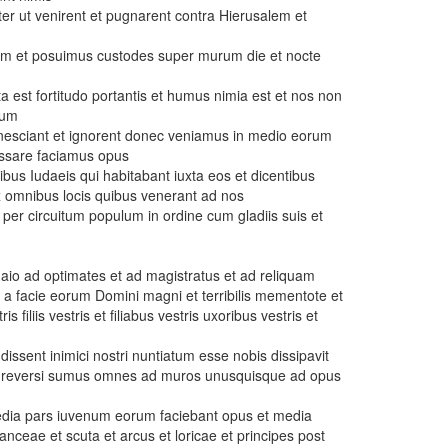
er ut venirent et pugnarent contra Hierusalem et
m et posuimus custodes super murum die et nocte
ta est fortitudo portantis et humus nimia est et nos non
rum
i nesciant et ignorent donec veniamus in medio eorum
cessare faciamus opus
bus Iudaeis qui habitabant iuxta eos et dicentibus
 omnibus locis quibus venerant ad nos
 per circuitum populum in ordine cum gladiis suis et
 aio ad optimates et ad magistratus et ad reliquam
e a facie eorum Domini magni et terribilis mementote et
s filiis vestris et filiabus vestris uxoribus vestris et
ssent inimici nostri nuntiatum esse nobis dissipavit
 reversi sumus omnes ad muros unusquisque ad opus
 media pars iuvenum eorum faciebant opus et media
anceae et scuta et arcus et loricae et principes post