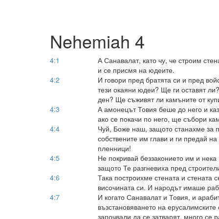
Nehemiah 4
4:1
А Санавалат, като чу, че строим стен
и се присмя на юдеите.
4:2
И говори пред братята си и пред вой
тези окаяни юдеи? Ще ги оставят ли
ден? Ще съживят ли камъните от куп
4:3
А амонецът Товия беше до него и каз
ако се покачи по него, ще събори ка
4:4
Чуй, Боже наш, защото станахме за 
собствените им глави и ги предай на
пленници!
4:5
Не покривай беззаконието им и нека 
защото Те разгневиха пред строител
4:6
Така построихме стената и стената с
височината си. И народът имаше раб
4:7
И когато Санавалат и Товия, и арабит
възстановяването на ерусалимските 
започвали да се затварят, много се р