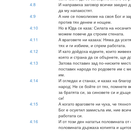
4:8
И направиха заговор всички заедно 
да му напакостят.
4:9
А ние се помолихме на своя Бог и за
против тях денем и нощем.
4:10
Но в Юда се каза: Силата на носачит
можем повече да строим стената.
4:11
А враговете ни казаха: Няма да усетя
тях и ги избием, и спрем работата.
4:12
И като дойдоха юдеите, които живееха
която и страна да се обърнете, ще д
4:13
Затова поставих зад по-ниските места
поставих народа по родовете им с ме
им.
4:14
И огледах и станах, и казах на благ
народ: Не се бойте от тях, помнете 
за братята си, за синовете си и дъще
си!
4:15
А когато враговете ни чуха, че тяхно
Бог е осуетил замисъла им, ние всич
работата си.
4:16
И от този ден нататък половината от 
половината държаха копията и щитове