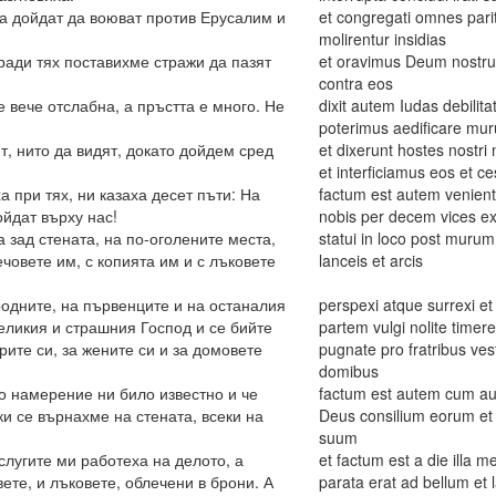
да дойдат да воюват против Ерусалим и
et congregati omnes parit
molirentur insidias
ради тях поставихме стражи да пазят
et oravimus Deum nostru
contra eos
е вече отслабна, а пръстта е много. Не
dixit autem Iudas debilita
poterimus aedificare mu
т, нито да видят, докато дойдем сред
et dixerunt hostes nostr
et interficiamus eos et 
 при тях, ни казаха десет пъти: На
factum est autem venienti
ойдат върху нас!
nobis per decem vices ex
 зад стената, на по-оголените места,
statui in loco post murum
човете им, с копията им и с лъковете
lanceis et arcis
ородните, на първенците и на останалия
perspexi atque surrexi et
великия и страшния Господ и се бийте
partem vulgi nolite timer
рите си, за жените си и за домовете
pugnate pro fratribus vestri
domibus
то намерение ни било известно и че
factum est autem cum audi
ки се върнахме на стената, всеки на
Deus consilium eorum et
suum
слугите ми работеха на делото, а
et factum est a die illa
те, и лъковете, облечени в брони. А
parata erat ad bellum et l