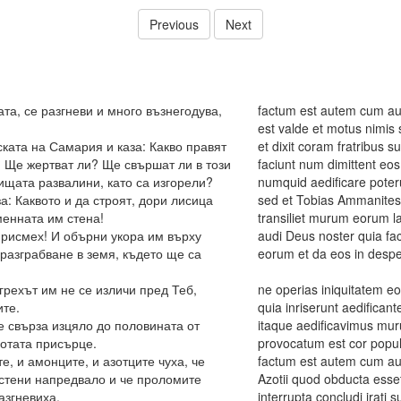
Previous
Next
ата, се разгневи и много възнегодува,
factum est autem cum au
est valde et motus nimis
ската на Самария и каза: Какво правят
et dixit coram fratribus s
? Ще жертват ли? Ще свършат ли в този
faciunt num dimittent eos
ищата развалини, като са изгорели?
numquid aedificare poteru
а: Каквото и да строят, дори лисица
sed et Tobias Ammanites p
менната им стена!
transiliet murum eorum 
присмех! И обърни укора им върху
audi Deus noster quia fa
 разграбване в земя, където ще са
eorum et da eos in despec
грехът им не се изличи пред Теб,
ne operias iniquitatem e
ите.
quia inriserunt aedificant
е свърза изцяло до половината от
itaque aedificavimus mu
отата присърце.
provocatum est cor popu
е, и амонците, и азотците чуха, че
factum est autem cum aud
стени напредвало и че проломите
Azotii quod obducta esse
азгневиха.
interrupta concludi irati s