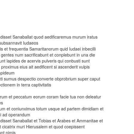
disset Sanaballat quod aedificaremus murum iratus
 subsannavit Iudaeos
uis et frequentia Samaritanorum quid Iudaei inbecilli
 gentes num sacrificabunt et conplebunt in una die
nt lapides de acervis pulveris qui conbusti sunt
roximus eius ait aedificent si ascenderit vulpis
lapideum
cti sumus despectio converte obprobrium super caput
tionem in terra captivitatis
orum et peccatum eorum coram facie tua non deleatur
es
rum et coniunximus totum usque ad partem dimidiam et
li ad operandum
isset Sanaballat et Tobias et Arabes et Ammanitae et
t cicatrix muri Hierusalem et quod coepissent
unt nimis