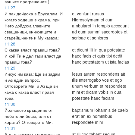
вашите прегрешения.)
11:27
И пак дойдоха в Ерусалим. И
et veniunt rursus
когато ходеше в храма, при
Hierosolymam et cum
Него дойдоха главните
ambularet in templo accedunt
свещеници, книжниците и
ad eum summi sacerdotes et
старейшините и Му казаха:
scribae et seniores
11:28
С каква власт правиш това?
et dicunt illi in qua potestate
И кой Ти е дал тази власт да
haec facis et quis tibi dedit
правиш това?
hanc potestatem ut ista facias
11:29
Иисус им каза: Ще ви задам
Iesus autem respondens ait
и Аз един въпрос.
illis interrogabo vos et ego
Отговорете Ми, и Аз ще ви
unum verbum et respondete
кажа с каква власт правя
mihi et dicam vobis in qua
това.
potestate haec faciam
11:30
Йоановото кръщение от
baptismum Iohannis de caelo
небето ли беше, или от
erat an ex hominibus
хората? Отговорете Ми.
respondete mihi
11:31
А те разискваха помежду си,
at illi cogitabant secum