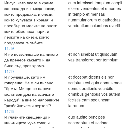
Иисус, като влезе в храма,
cum introisset templum coepit
започна да изпъжда онези,
eicere vendentes et ementes
които продаваха, и онези,
in templo et mensas
които купуваха в храма; и
nummulariorum et cathedras
преобърна масите на онези,
vendentium columbas evertit
които обменяха пари, и
пейките на онези, които
продаваха гълъбите.
11:16
И не позволяваше на никого
et non sinebat ut quisquam
да пренесе какъвто и да
vas transferret per templum
било съд през храма.
11:17
И поучаваше, като им
et docebat dicens eis non
говореше: Не е ли писано:
scriptum est quia domus mea
"Домът Ми ще се нарече
domus orationis vocabitur
молитвен дом на всичките
omnibus gentibus vos autem
народи", а вие го направихте
fecistis eam speluncam
"разбойнически вертеп"?
latronum
11:18
И главните свещеници и
quo audito principes
книжниците чуха това; и
sacerdotum et scribae