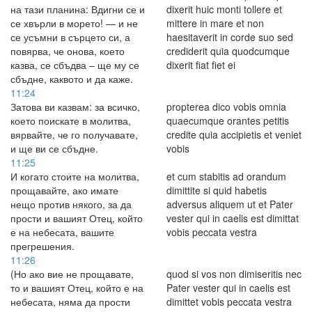
на тази планина: Вдигни се и
dixerit huic monti tollere et
се хвърли в морето! — и не
mittere in mare et non
се усъмни в сърцето си, а
haesitaverit in corde suo sed
повярва, че онова, което
crediderit quia quodcumque
казва, се сбъдва – ще му се
dixerit fiat fiet ei
сбъдне, каквото и да каже.
11:24
Затова ви казвам: за всичко,
propterea dico vobis omnia
което поискате в молитва,
quaecumque orantes petitis
вярвайте, че го получавате,
credite quia accipietis et veniet
и ще ви се сбъдне.
vobis
11:25
И когато стоите на молитва,
et cum stabitis ad orandum
прощавайте, ако имате
dimittite si quid habetis
нещо против някого, за да
adversus aliquem ut et Pater
прости и вашият Отец, който
vester qui in caelis est dimittat
е на небесата, вашите
vobis peccata vestra
прегрешения.
11:26
(Но ако вие не прощавате,
quod si vos non dimiseritis nec
то и вашият Отец, който е на
Pater vester qui in caelis est
небесата, няма да прости
dimittet vobis peccata vestra