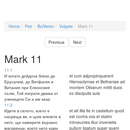
Home
Pair
BulVeren
Vulgate
Mark.11
Previous
Next
Mark 11
11:1
И когато дойдоха близо до
et cum adpropinquarent
Ерусалим, до Витфагия и
Hierosolymae et Bethaniae ad
Витания при Елеонския
montem Olivarum mittit duos
хълм, Той изпрати двама от
ex discipulis suis
учениците Си и им каза:
11:2
Идете в селото, което е
et ait illis ite in castellum quod
насреща ви, и щом влезете в
est contra vos et statim
него, ще намерите вързано
introeuntes illuc invenietis
магаренце, което нито един
pullum ligatum super quem