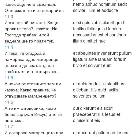
човек още не е възсядал.
nemo adhuc hominum sedit
Отвържете го и го докарайте.
solvite illum et adducite
11:3
И ако някой ви каже: Защо
et si quis vobis dixerit quid
правите това?, кажете: На
facitis dicite quia Domino
Господа трябва; и той
necessarius est et continuo
веднага ще го прати тук.
illum dimittet huc
11:4
И така, те отидоха и
et abeuntes invenerunt pullum
намериха едно магаренце
ligatum ante ianuam foris in
вързано до вратата, вън
bivio et solvunt eum
край пътя, и го отвързаха.
11:5
А някои от стоящите там им
et quidam de illic stantibus
казаха: Какво правите, че
dicebant illis quid facitis
отвързвате магаренцето?
solventes pullum
11:6
А те им отговориха, както
qui dixerunt eis sicut
беше заръчал Иисус; и те ги
praeceperat illis Iesus et
оставиха.
dimiserunt eis
11:7
И докараха магаренцето при
et duxerunt pullum ad Iesum