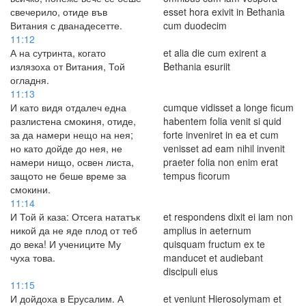
свечерило, отиде във
esset hora exivit in Bethania
Витания с дванадесетте.
cum duodecim
11:12
А на сутринта, когато
et alia die cum exirent a
излязоха от Витания, Той
Bethania esuriit
огладня.
11:13
И като видя отдалеч една
cumque vidisset a longe ficum
разлистена смокиня, отиде,
habentem folia venit si quid
за да намери нещо на нея;
forte inveniret in ea et cum
но като дойде до нея, не
venisset ad eam nihil invenit
намери нищо, освен листа,
praeter folia non enim erat
защото не беше време за
tempus ficorum
смокини.
11:14
И Той й каза: Отсега нататък
et respondens dixit ei iam non
никой да не яде плод от теб
amplius in aeternum
до века! И учениците Му
quisquam fructum ex te
чуха това.
manducet et audiebant
discipuli eius
11:15
И дойдоха в Ерусалим. А
et veniunt Hierosolymam et