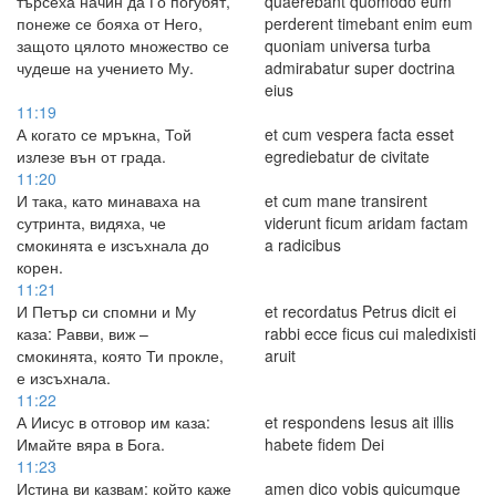
търсеха начин да Го погубят,
quaerebant quomodo eum
понеже се бояха от Него,
perderent timebant enim eum
защото цялото множество се
quoniam universa turba
чудеше на учението Му.
admirabatur super doctrina
eius
11:19
А когато се мръкна, Той
et cum vespera facta esset
излезе вън от града.
egrediebatur de civitate
11:20
И така, като минаваха на
et cum mane transirent
сутринта, видяха, че
viderunt ficum aridam factam
смокинята е изсъхнала до
a radicibus
корен.
11:21
И Петър си спомни и Му
et recordatus Petrus dicit ei
каза: Равви, виж –
rabbi ecce ficus cui maledixisti
смокинята, която Ти прокле,
aruit
е изсъхнала.
11:22
А Иисус в отговор им каза:
et respondens Iesus ait illis
Имайте вяра в Бога.
habete fidem Dei
11:23
Истина ви казвам: който каже
amen dico vobis quicumque