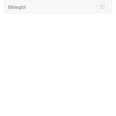
Bibleglot
Toggle
navigati