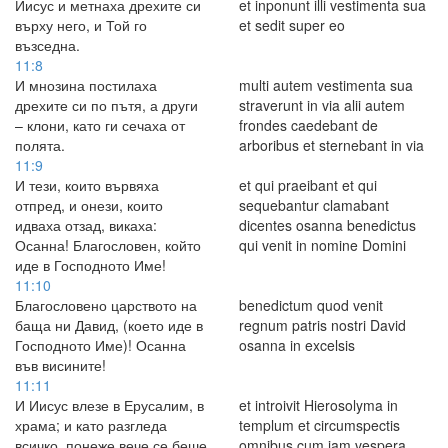
Иисус и метнаха дрехите си
et inponunt illi vestimenta sua
върху него, и Той го
et sedit super eo
възседна.
11:8
И мнозина постилаха
multi autem vestimenta sua
дрехите си по пътя, а други
straverunt in via alii autem
– клони, като ги сечаха от
frondes caedebant de
полята.
arboribus et sternebant in via
11:9
И тези, които вървяха
et qui praeibant et qui
отпред, и онези, които
sequebantur clamabant
идваха отзад, викаха:
dicentes osanna benedictus
Осанна! Благословен, който
qui venit in nomine Domini
иде в Господното Име!
11:10
Благословено царството на
benedictum quod venit
баща ни Давид, (което иде в
regnum patris nostri David
Господното Име)! Осанна
osanna in excelsis
във висините!
11:11
И Иисус влезе в Ерусалим, в
et introivit Hierosolyma in
храма; и като разгледа
templum et circumspectis
всичко, понеже вече се беше
omnibus cum iam vespera