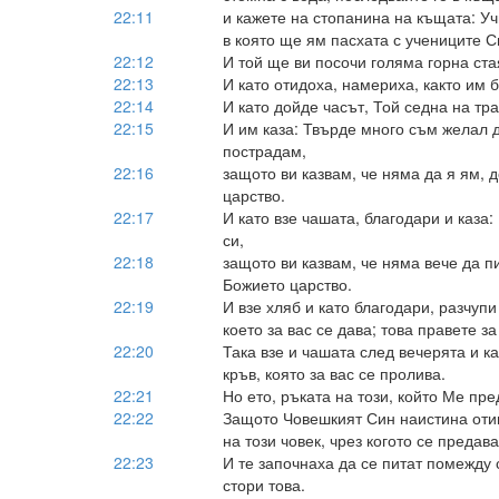
22:11
и кажете на стопанина на къщата: Учи
в която ще ям пасхата с учениците С
22:12
И той ще ви посочи голяма горна ста
22:13
И като отидоха, намериха, както им б
22:14
И като дойде часът, Той седна на тра
22:15
И им каза: Твърде много съм желал д
пострадам,
22:16
защото ви казвам, че няма да я ям, 
царство.
22:17
И като взе чашата, благодари и каза
си,
22:18
защото ви казвам, че няма вече да п
Божието царство.
22:19
И взе хляб и като благодари, разчупи
което за вас се дава; това правете 
22:20
Така взе и чашата след вечерята и ка
кръв, която за вас се пролива.
22:21
Но ето, ръката на този, който Ме пре
22:22
Защото Човешкият Син наистина отив
на този човек, чрез когото се предава
22:23
И те започнаха да се питат помежду с
стори това.