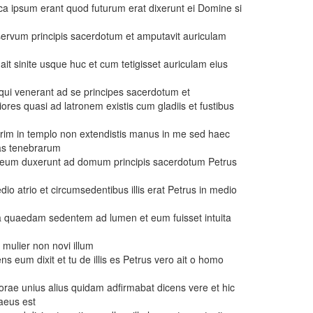
rca ipsum erant quod futurum erat dixerunt ei Domine si
s servum principis sacerdotum et amputavit auriculam
t sinite usque huc et cum tetigisset auriculam eius
 qui venerant ad se principes sacerdotum et
iores quasi ad latronem existis cum gladiis et fustibus
rim in templo non extendistis manus in me sed haec
tas tenebrarum
eum duxerunt ad domum principis sacerdotum Petrus
io atrio et circumsedentibus illis erat Petrus in medio
a quaedam sedentem ad lumen et eum fuisset intuita
 mulier non novi illum
ens eum dixit et tu de illis es Petrus vero ait o homo
 horae unius alius quidam adfirmabat dicens vere et hic
laeus est