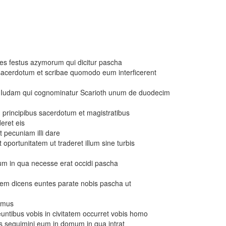
es festus azymorum qui dicitur pascha
sacerdotum et scribae quomodo eum interficerent
in Iudam qui cognominatur Scarioth unum de duodecim
um principibus sacerdotum et magistratibus
ret eis
nt pecuniam illi dare
 oportunitatem ut traderet illum sine turbis
um in qua necesse erat occidi pascha
nem dicens euntes parate nobis pascha ut
remus
oeuntibus vobis in civitatem occurret vobis homo
sequimini eum in domum in qua intrat