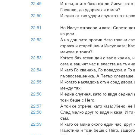
22:49
И тези, които бяха около Иисус, като
Господи, да ударим ли с меч?
22:50
И един от тях удари слугата на първ
22:51
Но Иисус отговори и каза: Спрете дот
изцели.
22:52
А на дошлите против Него главни св
стража и старейшини Иисус каза: Кат
мечове и тояги?
22:53
Когато бях всеки ден с вас в храма,
сега е вашият час и властта на тъмни
22:54
И като Го хванаха, Го поведоха и Го
първосвещеника. А Петър следваше 
22:55
И когато накладоха огън сред двора 
между тях.
22:56
И една слугиня, като го видя седнал д
този беше с Него.
22:57
А той се отрече, като каза: Жено, не
22:58
След малко друг го видя и каза: И ти 
съм.
22:59
И като се мина около един час, друг
Наистина и този беше с Него, защото