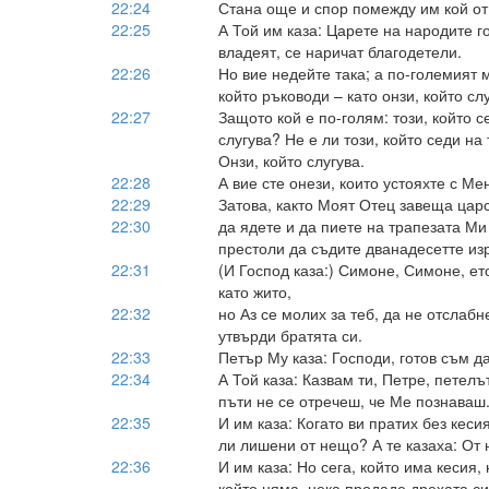
22:24
Стана още и спор помежду им кой от 
22:25
А Той им каза: Царете на народите го
владеят, се наричат благодетели.
22:26
Но вие недейте така; а по-големият 
който ръководи – като онзи, който слу
22:27
Защото кой е по-голям: този, който с
слугува? Не е ли този, който седи на
Онзи, който слугува.
22:28
А вие сте онези, които устояхте с Ме
22:29
Затова, както Моят Отец завеща царс
22:30
да ядете и да пиете на трапезата Ми
престоли да съдите дванадесетте из
22:31
(И Господ каза:) Симоне, Симоне, ето
като жито,
22:32
но Аз се молих за теб, да не отслабн
утвърди братята си.
22:33
Петър Му каза: Господи, готов съм да
22:34
А Той каза: Казвам ти, Петре, петелъ
пъти не се отречеш, че Ме познаваш
22:35
И им каза: Когато ви пратих без кеси
ли лишени от нещо? А те казаха: От 
22:36
И им каза: Но сега, който има кесия, 
който няма, нека продаде дрехата си 