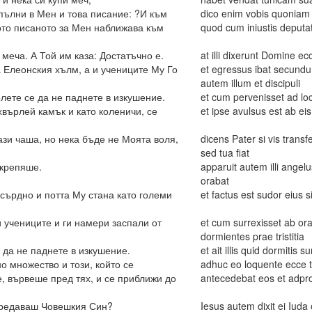
зпълни в Мен и това писание: ?И към
dico enim vobis quoniam 
ото писаното за Мен наближава към
quod cum iniustis deputa
 меча. А Той им каза: Достатъчно е.
at illi dixerunt Domine ecce
а Елеонския хълм, а и учениците Му Го
et egressus ibat secund
autem illum et discipuli
олете се да не паднете в изкушение.
et cum pervenisset ad locu
хвърлей камък и като коленичи, се
et ipse avulsus est ab eis
тази чаша, но нека бъде не Моята воля,
dicens Pater si vis tran
sed tua fiat
дкрепяше.
apparuit autem illi angel
orabat
сърдно и потта Му стана като големи
et factus est sudor eius s
и учениците и ги намери заспали от
et cum surrexisset ab ora
dormientes prae tristitia
 да не паднете в изкушение.
et ait illis quid dormitis 
о множество и този, който се
adhuc eo loquente ecce 
, вървеше пред тях, и се приближи до
antecedebat eos et adpro
 предаваш Човешкия Син?
Iesus autem dixit ei Iuda