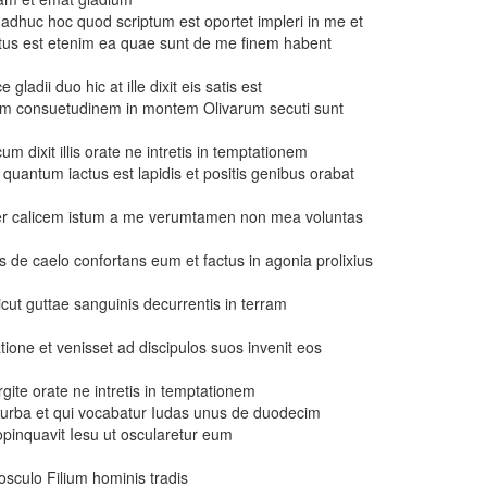
adhuc hoc quod scriptum est oportet impleri in me et
tus est etenim ea quae sunt de me finem habent
 gladii duo hic at ille dixit eis satis est
um consuetudinem in montem Olivarum secuti sunt
m dixit illis orate ne intretis in temptationem
 quantum iactus est lapidis et positis genibus orabat
sfer calicem istum a me verumtamen non mea voluntas
us de caelo confortans eum et factus in agonia prolixius
icut guttae sanguinis decurrentis in terram
tione et venisset ad discipulos suos invenit eos
surgite orate ne intretis in temptationem
turba et qui vocabatur Iudas unus de duodecim
pinquavit Iesu ut oscularetur eum
 osculo Filium hominis tradis