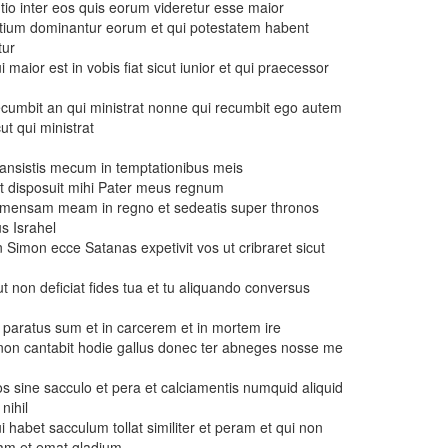
tio inter eos quis eorum videretur esse maior
ntium dominantur eorum et qui potestatem habent
tur
maior est in vobis fiat sicut iunior et qui praecessor
ecumbit an qui ministrat nonne qui recumbit ego autem
t qui ministrat
ansistis mecum in temptationibus meis
ut disposuit mihi Pater meus regnum
er mensam meam in regno et sedeatis super thronos
s Israhel
Simon ecce Satanas expetivit vos ut cribraret sicut
t non deficiat fides tua et tu aliquando conversus
 paratus sum et in carcerem et in mortem ire
tre non cantabit hodie gallus donec ter abneges nosse me
vos sine sacculo et pera et calciamentis numquid aliquid
 nihil
i habet sacculum tollat similiter et peram et qui non
am et emat gladium