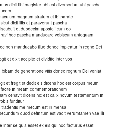
domus dicit tibi magister ubi est diversorium ubi pascha
nducem
enaculum magnum stratum et ibi parate
cut dixit illis et paraverunt pascha
discubuit et duodecim apostoli cum eo
esideravi hoc pascha manducare vobiscum antequam
hoc non manducabo illud donec impleatur in regno Dei
it et dixit accipite et dividite inter vos
 bibam de generatione vitis donec regnum Dei veniat
git et fregit et dedit eis dicens hoc est corpus meum
c facite in meam commemorationem
quam cenavit dicens hic est calix novum testamentum in
bis funditur
tradentis me mecum est in mensa
 secundum quod definitum est vadit verumtamen vae illi
e inter se quis esset ex eis qui hoc facturus esset