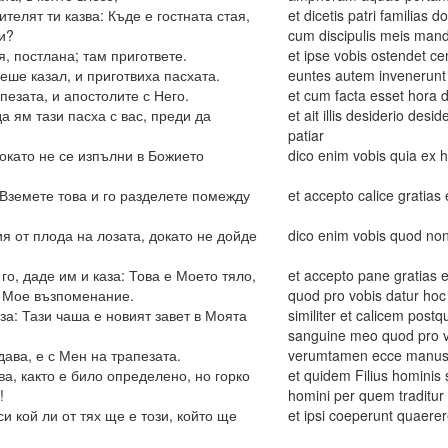
телят ти казва: Къде е гостната стая,
et dicetis patri familias 
и?
cum discipulis meis ma
я, постлана; там пригответе.
et ipse vobis ostendet c
еше казал, и приготвиха пасхата.
euntes autem invenerunt si
пезата, и апостолите с Него.
et cum facta esset hora 
а ям тази пасха с вас, преди да
et ait illis desiderio d
patiar
докато не се изпълни в Божието
dico enim vobis quia ex 
: Вземете това и го разделете помежду
et accepto calice gratias eg
ия от плода на лозата, докато не дойде
dico enim vobis quod non
 го, даде им и каза: Това е Моето тяло,
et accepto pane gratias e
за Мое възпоменание.
quod pro vobis datur ho
за: Тази чаша е новият завет в Моята
similiter et calicem post
sanguine meo quod pro vo
дава, е с Мен на трапезата.
verumtamen ecce manus 
а, както е било определено, но горко
et quidem Filius hominis
!
homini per quem traditur
и кой ли от тях ще е този, който ще
et ipsi coeperunt quaerer