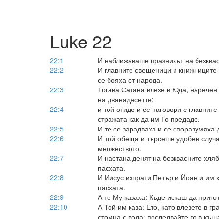
Luke 22
22:1
И наближаваше празникът на безквас
22:2
И главните свещеници и книжниците 
се бояха от народа.
22:3
Тогава Сатана влезе в Юда, наречен 
на дванадесетте;
22:4
и той отиде и се наговори с главнит
стражата как да им Го предаде.
22:5
И те се зарадваха и се споразумяха 
22:6
И той обеща и търсеше удобен случай
множеството.
22:7
И настана денят на безквасните хляб
пасхата.
22:8
И Иисус изпрати Петър и Йоан и им к
пасхата.
22:9
А те Му казаха: Къде искаш да приго
22:10
А Той им каза: Ето, като влезете в г
стомна с вода; последвайте го в къща