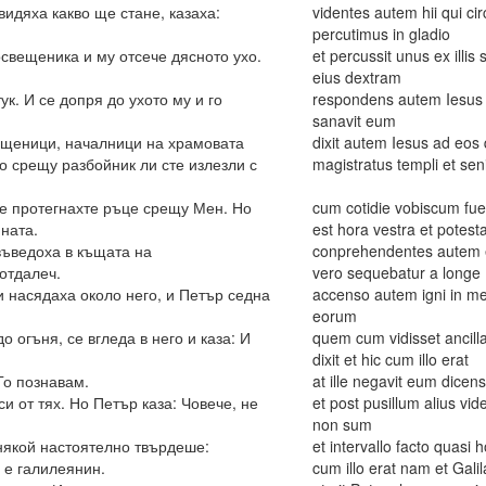
 видяха какво ще стане, казаха:
videntes autem hii qui ci
percutimus in gladio
освещеника и му отсече дясното ухо.
et percussit unus ex illi
eius dextram
ук. И се допря до ухото му и го
respondens autem Iesus ai
sanavit eum
ещеници, началници на храмовата
dixit autem Iesus ad eos
о срещу разбойник ли сте излезли с
magistratus templi et sen
 не протегнахте ръце срещу Мен. Но
cum cotidie vobiscum fue
ната.
est hora vestra et potes
 въведоха в къщата на
conprehendentes autem 
отдалеч.
vero sequebatur a longe
и насядаха около него, и Петър седна
accenso autem igni in med
eorum
о огъня, се вгледа в него и каза: И
quem cum vidisset ancill
dixit et hic cum illo erat
 Го познавам.
at ille negavit eum dicens
си от тях. Но Петър каза: Човече, не
et post pusillum alius vid
non sum
 някой настоятелно твърдеше:
et intervallo facto quasi
 е галилеянин.
cum illo erat nam et Gali