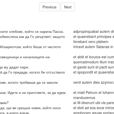
Previous
Next
ните хлябове, който се нарича Пасха.
adpropinquabat autem di
обмисляха как да Го умъртвят; защото
et quaerebant principes 
timebant vero plebem
Искариотски, който беше от числото
intravit autem Satanas 
е свещеници и началниците на
et abiit et locutus est c
quemadmodum illum trade
да му дадат пари.
et gavisi sunt et pacti su
 да Го предаде, когато би отсъствало
et spopondit et quaerebat
ове, когато трябваше да се заколи
venit autem dies azymor
аза: Идете и ни пригответе, за да ядем
et misit Petrum et Iohan
manducemus
твим?
at illi dixerunt ubi vis pa
рада, ще ви срещне човек, който носи
et dixit ad eos ecce intr
та, в която влезе,
amphoram aquae portans 