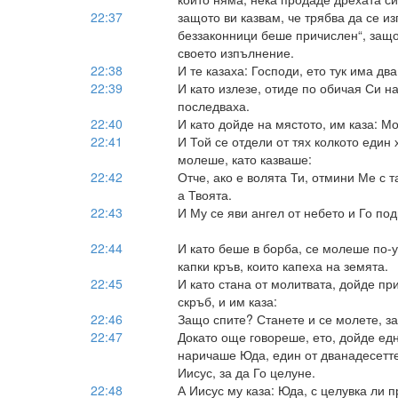
22:37
защото ви казвам, че трябва да се и
беззаконници беше причислен“, защ
своето изпълнение.
22:38
И те казаха: Господи, ето тук има два
22:39
И като излезе, отиде по обичая Си н
последваха.
22:40
И като дойде на мястото, им каза: М
22:41
И Той се отдели от тях колкото един 
молеше, като казваше:
22:42
Отче, ако е волята Ти, отмини Ме с 
а Твоята.
22:43
И Му се яви ангел от небето и Го по
22:44
И като беше в борба, се молеше по-у
капки кръв, които капеха на земята.
22:45
И като стана от молитвата, дойде пр
скръб, и им каза:
22:46
Защо спите? Станете и се молете, за
22:47
Докато още говореше, ето, дойде едн
наричаше Юда, един от дванадесетте
Иисус, за да Го целуне.
22:48
А Иисус му каза: Юда, с целувка ли