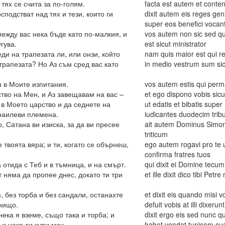
тях се счита за по-голям.
facta est autem et conten
сподстват над тях и тези, които ги
dixit autem eis reges ge
super eos benefici vocan
между вас нека бъде като по-малкия, и
vos autem non sic sed qui 
гува.
est sicut ministrator
еди на трапезата ли, или онзи, който
nam quis maior est qui r
 трапезата? Но Аз съм сред вас като
in medio vestrum sum sicu
н в Моите изпитания.
vos autem estis qui perm
тво на Мен, и Аз завещавам на вас –
et ego dispono vobis sic
 в Моето царство и да седнете на
ut edatis et bibatis sup
раилеви племена.
iudicantes duodecim tribu
, Сатана ви изиска, за да ви пресее
ait autem Dominus Simon 
triticum
е твоята вяра; и ти, когато се обърнеш,
ego autem rogavi pro te u
confirma fratres tuos
 отида с Теб и в тъмница, и на смърт.
qui dixit ei Domine tecum
т няма да пропее днес, докато ти три
et ille dixit dico tibi Pe
.
я, без торба и без сандали, останахте
et dixit eis quando misi 
нищо.
defuit vobis at illi dixerunt
нека я вземе, също така и торба; и
dixit ergo eis sed nunc qu
и нека си купи меч,
habet vendat tunicam su