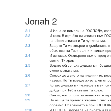
Jonah 2
2:1
И Йона се помоли на ГОСПОДА, своя 
2:2
И каза: В скръбта си извиках към ГО
на Шеол извиках и Ти чу гласа ми.
2:3
Защото Ти ме хвърли в дълбините, в
обви; всички Твои вълни и талази пр
2:4
И аз казах: Отхвърлен съм отпред оч
светия Ти храм.
2:5
Водите обгърнаха душата ми, бездна
около главата ми.
2:6
Слязох до дъното на планините, резе
навеки. Но Ти изведе живота ми от 
2:7
Когато душата ми чезнеше в мен, си
дойде при Теб в светия Ти храм.
2:8
Онези, които почитат нищожните идол
2:9
Но аз ще ти принеса жертва с глас н
обрекъл. Спасението е при ГОСПОД
2:10
И ГОСПОД заповяда на рибата и тя 