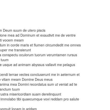
um Deum suum de utero piscis
ulatione mea ad Dominum et exaudivit me de ventre
isti vocem meam
undum in corde maris et flumen circumdedit me omnes
i super me transierunt
m a conspectu oculorum tuorum verumtamen rursus
 tuum
 usque ad animam abyssus vallavit me pelagus
endi terrae vectes concluserunt me in aeternum et
one vitam meam Domine Deus meus
anima mea Domini recordatus sum ut veniat ad te
sanctum tuum
frustra misericordiam suam derelinquunt
s immolabo tibi quaecumque vovi reddam pro salute
 evomuit Ionam in aridam