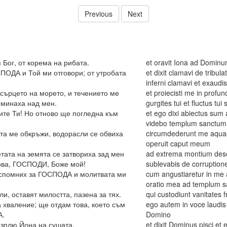
Previous
Next
Бог, от корема на рибата.
et oravit Iona ad Domin
СПОДА и Той ми отговори; от утробата
et dixit clamavi de trib
inferni clamavi et exaud
 сърцето на морето, и течението ме
et proiecisti me in prof
еминаха над мен.
gurgites tui et fluctus tu
ите Ти! Но отново ще погледна към
et ego dixi abiectus su
videbo templum sanctum
та ме обкръжи, водорасли се обвиха
circumdederunt me aquae
operuit caput meum
тата на земята се затвориха зад мен
ad extrema montium desc
рова, ГОСПОДИ, Боже мой!
sublevabis de corrupti
 спомних за ГОСПОДА и молитвата ми
cum angustiaretur in me 
oratio mea ad templum 
и, оставят милостта, пазена за тях.
qui custodiunt vanitates 
а хваление; ще отдам това, което съм
ego autem in voce laudi
А.
Domino
изплю Йона на сушата.
et dixit Dominus pisci et