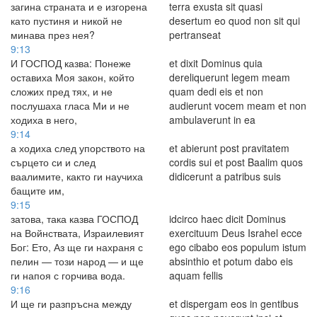
загина страната и е изгорена
terra exusta sit quasi
като пустиня и никой не
desertum eo quod non sit qui
минава през нея?
pertranseat
9:13
И ГОСПОД казва: Понеже
et dixit Dominus quia
оставиха Моя закон, който
dereliquerunt legem meam
сложих пред тях, и не
quam dedi eis et non
послушаха гласа Ми и не
audierunt vocem meam et non
ходиха в него,
ambulaverunt in ea
9:14
а ходиха след упорството на
et abierunt post pravitatem
сърцето си и след
cordis sui et post Baalim quos
ваалимите, както ги научиха
didicerunt a patribus suis
бащите им,
9:15
затова, така казва ГОСПОД
idcirco haec dicit Dominus
на Войнствата, Израилевият
exercituum Deus Israhel ecce
Бог: Ето, Аз ще ги нахраня с
ego cibabo eos populum istum
пелин — този народ — и ще
absinthio et potum dabo eis
ги напоя с горчива вода.
aquam fellis
9:16
И ще ги разпръсна между
et dispergam eos in gentibus