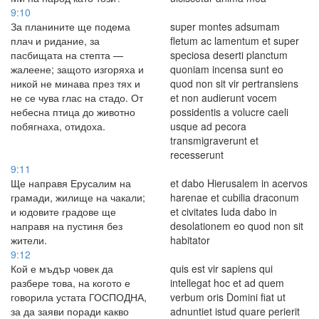
9:10
За планините ще подема
super montes adsumam
плач и ридание, за
fletum ac lamentum et super
пасбищата на степта —
speciosa deserti planctum
жалеене; защото изгоряха и
quoniam incensa sunt eo
никой не минава през тях и
quod non sit vir pertransiens
не се чува глас на стадо. От
et non audierunt vocem
небесна птица до животно
possidentis a volucre caeli
побягнаха, отидоха.
usque ad pecora
transmigraverunt et
recesserunt
9:11
Ще направя Ерусалим на
et dabo Hierusalem in acervos
грамади, жилище на чакали;
harenae et cubilia draconum
и юдовите градове ще
et civitates Iuda dabo in
направя на пустиня без
desolationem eo quod non sit
жители.
habitator
9:12
Кой е мъдър човек да
quis est vir sapiens qui
разбере това, на когото е
intellegat hoc et ad quem
говорила устата ГОСПОДНА,
verbum oris Domini fiat ut
за да заяви поради какво
adnuntiet istud quare perierit