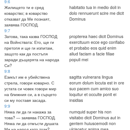
9:6
Жилището ти е сред
habitatio tua in medio doli in
коварство; в коварство
dolo rennuerunt scire me dicit
отказват да Ме познаят,
Dominus
заявява ГОСПОД.
9:7
Затова, така казва ГОСПОД
propterea haec dicit Dominus
на Войнствата: Ето, ще ги
exercituum ecce ego conflabo
претопя и ще ги изпитам,
et probabo eos quid enim
защото как да постъпя
aliud faciam a facie filiae
заради дъщерята на народа
populi mei
Си?
9:8
Езикът им е убийствена
sagitta vulnerans lingua
стрела, говори коварно. С
eorum dolum locuta est in ore
устата си човек говори мир
suo pacem cum amico suo
на ближния си, а в сърцето
loquitur et occulte ponit ei
си му поставя засада.
insidias
9:9
Няма ли да ги накажа за
numquid super his non
това? — заявява ГОСПОД.
visitabo dicit Dominus aut in
Няма ли да отмъсти душата
gentem huiuscemodi non
Ми на народ като този?
ulciscetur anima mea