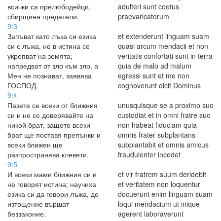
всички са прелюбодейци,
adulteri sunt coetus
сбирщина предатели.
praevaricatorum
9:3
Запъват като лъка си езика
et extenderunt linguam suam
си с лъжа, не в истина се
quasi arcum mendacii et non
укрепват на земята;
veritatis confortati sunt in terra
напредват от зло към зло, а
quia de malo ad malum
Мен не познават, заявява
egressi sunt et me non
ГОСПОД.
cognoverunt dicit Dominus
9:4
Пазете се всеки от ближния
unusquisque se a proximo suo
си и не се доверявайте на
custodiat et in omni fratre suo
никой брат, защото всеки
non habeat fiduciam quia
брат ще поставя препънки и
omnis frater subplantans
всеки ближен ще
subplantabit et omnis amicus
разпространява клевети.
fraudulenter incedet
9:5
И всеки мами ближния си и
et vir fratrem suum deridebit
не говорят истина; научиха
et veritatem non loquentur
езика си да говори лъжа, до
docuerunt enim linguam suam
изтощение вършат
loqui mendacium ut inique
беззаконие.
agerent laboraverunt