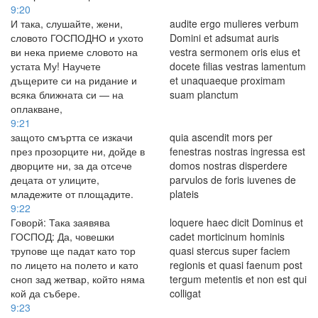
9:20
И така, слушайте, жени,
audite ergo mulieres verbum
словото ГОСПОДНО и ухото
Domini et adsumat auris
ви нека приеме словото на
vestra sermonem oris eius et
устата Му! Научете
docete filias vestras lamentum
дъщерите си на ридание и
et unaquaeque proximam
всяка ближната си — на
suam planctum
оплакване,
9:21
защото смъртта се изкачи
quia ascendit mors per
през прозорците ни, дойде в
fenestras nostras ingressa est
дворците ни, за да отсече
domos nostras disperdere
децата от улиците,
parvulos de foris iuvenes de
младежите от площадите.
plateis
9:22
Говорй: Така заявява
loquere haec dicit Dominus et
ГОСПОД: Да, човешки
cadet morticinum hominis
трупове ще падат като тор
quasi stercus super faciem
по лицето на полето и като
regionis et quasi faenum post
сноп зад жетвар, който няма
tergum metentis et non est qui
кой да събере.
colligat
9:23