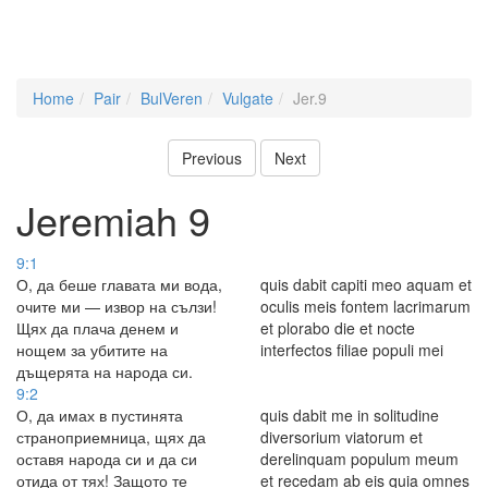
Home
Pair
BulVeren
Vulgate
Jer.9
Previous
Next
Jeremiah 9
9:1
О, да беше главата ми вода,
quis dabit capiti meo aquam et
очите ми — извор на сълзи!
oculis meis fontem lacrimarum
Щях да плача денем и
et plorabo die et nocte
нощем за убитите на
interfectos filiae populi mei
дъщерята на народа си.
9:2
О, да имах в пустинята
quis dabit me in solitudine
страноприемница, щях да
diversorium viatorum et
оставя народа си и да си
derelinquam populum meum
отида от тях! Защото те
et recedam ab eis quia omnes