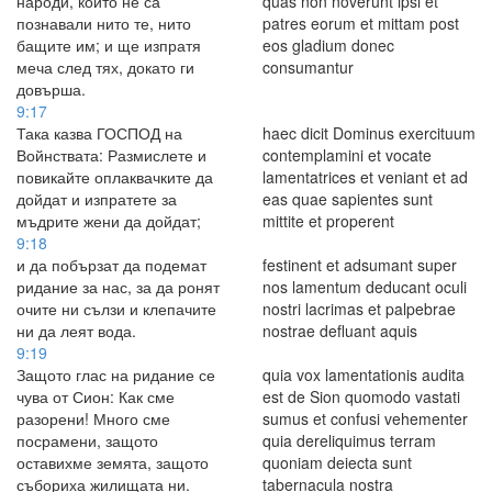
народи, които не са
quas non noverunt ipsi et
познавали нито те, нито
patres eorum et mittam post
бащите им; и ще изпратя
eos gladium donec
меча след тях, докато ги
consumantur
довърша.
9:17
Така казва ГОСПОД на
haec dicit Dominus exercituum
Войнствата: Размислете и
contemplamini et vocate
повикайте оплаквачките да
lamentatrices et veniant et ad
дойдат и изпратете за
eas quae sapientes sunt
мъдрите жени да дойдат;
mittite et properent
9:18
и да побързат да подемат
festinent et adsumant super
ридание за нас, за да ронят
nos lamentum deducant oculi
очите ни сълзи и клепачите
nostri lacrimas et palpebrae
ни да леят вода.
nostrae defluant aquis
9:19
Защото глас на ридание се
quia vox lamentationis audita
чува от Сион: Как сме
est de Sion quomodo vastati
разорени! Много сме
sumus et confusi vehementer
посрамени, защото
quia dereliquimus terram
оставихме земята, защото
quoniam deiecta sunt
събориха жилищата ни.
tabernacula nostra