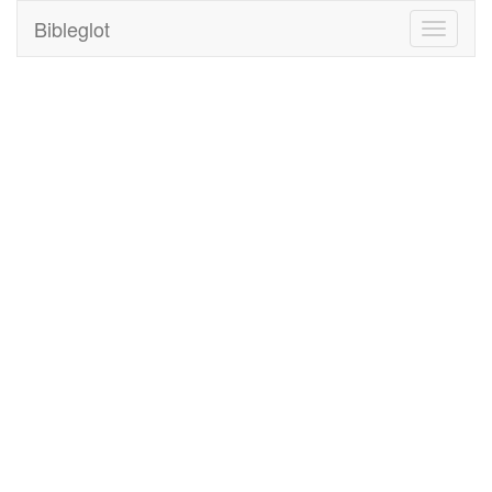
Bibleglot
Toggle
navigati