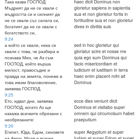
Така казва ГОСПОД:
haec dicit Dominus non
Мъдрият да не се хвали с
glorietur sapiens in sapientia
мъдростта си и силният да
sua et non glorietur fortis in
не се хвали със силата си,
fortitudine sua et non glorietur
богатият да не се хвали с
dives in divitiis suis
богатството си,
9:24
а който се хвали, нека се
sed in hoc glorietur qui
хвали с това, че разбира и
gloriatur scire et nosse me
познава Мен, че Аз съм
quia ego sum Dominus qui
ГОСПОД, който върша
facio misericordiam et
милост, правосъдие и
iudicium et iustitiam in terra
правда на земята, понеже в
haec enim placent mihi ait
това имам благоволение,
Dominus
заявява ГОСПОД.
9:25
Ето, идват дни, заявява
ecce dies veniunt dicit
ГОСПОД, когато Аз ще
Dominus et visitabo super
накажа всичките обрязани с
omnem qui circumcisum habet
необрязаните:
praeputium
9:26
Египет, Юда, Едом, синовете
super Aegyptum et super
на Амон, Моав и всички,
Iudam et super Edom et super