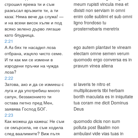
строшил ярема ти и съм
meum rupisti vincula mea et
разкъсал връзките ти, а ти
dixisti non serviam in omni
каза: Няма вече да служа! —
enim colle sublimi et sub omni
и на всеки висок хълм и под
ligno frondoso tu
всяко зелено дърво лягаше
prosternebaris meretrix
като блудница.
2:21
А Аз бях те насадил лоза
ego autem plantavi te vineam
отбрана, изцяло чисто семе.
electam omne semen verum
И ти как ми се измени в
quomodo ergo conversa es in
изродени пръчки на чужда
pravum vinea aliena
лоза?
2:22
Затова, ако и да се измиеш с
si laveris te nitro et
луга и да употребиш много
multiplicaveris tibi herbam
сапун, беззаконието ти
borith maculata es in iniquitate
остава петно пред Мен,
tua coram me dicit Dominus
заявява Господ БОГ.
Deus
2:23
Как можеш да кажеш: Не съм
quomodo dicis non sum
се омърсила, не съм ходила
polluta post Baalim non
след ваалимите? Виж пътя
ambulavi vide vias tuas in