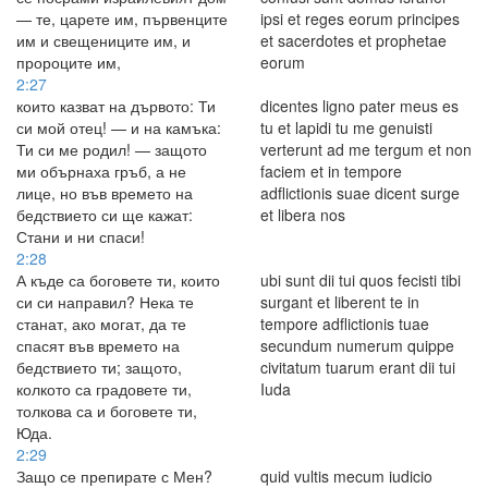
— те, царете им, първенците
ipsi et reges eorum principes
им и свещениците им, и
et sacerdotes et prophetae
пророците им,
eorum
2:27
които казват на дървото: Ти
dicentes ligno pater meus es
си мой отец! — и на камъка:
tu et lapidi tu me genuisti
Ти си ме родил! — защото
verterunt ad me tergum et non
ми обърнаха гръб, а не
faciem et in tempore
лице, но във времето на
adflictionis suae dicent surge
бедствието си ще кажат:
et libera nos
Стани и ни спаси!
2:28
А къде са боговете ти, които
ubi sunt dii tui quos fecisti tibi
си си направил? Нека те
surgant et liberent te in
станат, ако могат, да те
tempore adflictionis tuae
спасят във времето на
secundum numerum quippe
бедствието ти; защото,
civitatum tuarum erant dii tui
колкото са градовете ти,
Iuda
толкова са и боговете ти,
Юда.
2:29
Защо се препирате с Мен?
quid vultis mecum iudicio