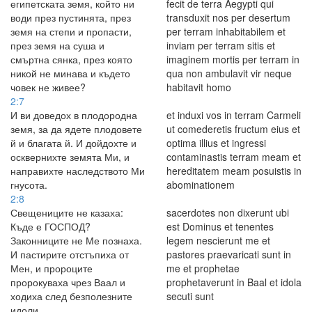
египетската земя, който ни
fecit de terra Aegypti qui
води през пустинята, през
transduxit nos per desertum
земя на степи и пропасти,
per terram inhabitabilem et
през земя на суша и
inviam per terram sitis et
смъртна сянка, през която
imaginem mortis per terram in
никой не минава и където
qua non ambulavit vir neque
човек не живее?
habitavit homo
2:7
И ви доведох в плодородна
et induxi vos in terram Carmeli
земя, за да ядете плодовете
ut comederetis fructum eius et
й и благата й. И дойдохте и
optima illius et ingressi
осквернихте земята Ми, и
contaminastis terram meam et
направихте наследството Ми
hereditatem meam posuistis in
гнусота.
abominationem
2:8
Свещениците не казаха:
sacerdotes non dixerunt ubi
Къде е ГОСПОД?
est Dominus et tenentes
Законниците не Ме познаха.
legem nescierunt me et
И пастирите отстъпиха от
pastores praevaricati sunt in
Мен, и пророците
me et prophetae
пророкуваха чрез Ваал и
prophetaverunt in Baal et idola
ходиха след безполезните
secuti sunt
идоли.