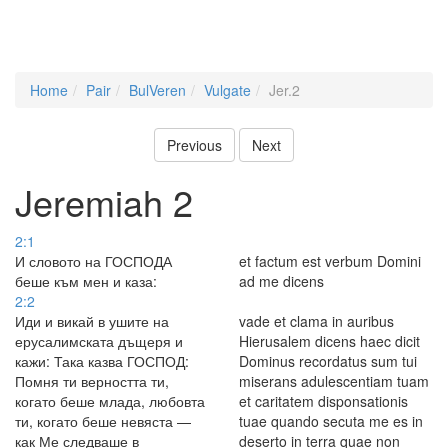
Home
Pair
BulVeren
Vulgate
Jer.2
Previous
Next
Jeremiah 2
2:1
И словото на ГОСПОДА
et factum est verbum Domini
беше към мен и каза:
ad me dicens
2:2
Иди и викай в ушите на
vade et clama in auribus
ерусалимската дъщеря и
Hierusalem dicens haec dicit
кажи: Така казва ГОСПОД:
Dominus recordatus sum tui
Помня ти верността ти,
miserans adulescentiam tuam
когато беше млада, любовта
et caritatem disponsationis
ти, когато беше невяста —
tuae quando secuta me es in
как Ме следваше в
deserto in terra quae non