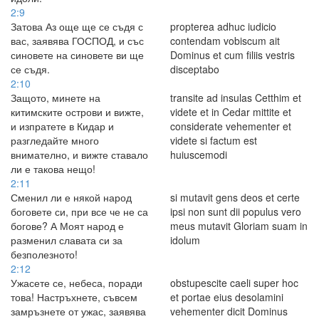
2:9
Затова Аз още ще се съдя с
propterea adhuc iudicio
вас, заявява ГОСПОД, и със
contendam vobiscum ait
синовете на синовете ви ще
Dominus et cum filiis vestris
се съдя.
disceptabo
2:10
Защото, минете на
transite ad insulas Cetthim et
китимските острови и вижте,
videte et in Cedar mittite et
и изпратете в Кидар и
considerate vehementer et
разгледайте много
videte si factum est
внимателно, и вижте ставало
huiuscemodi
ли е такова нещо!
2:11
Сменил ли е някой народ
si mutavit gens deos et certe
боговете си, при все че не са
ipsi non sunt dii populus vero
богове? А Моят народ е
meus mutavit Gloriam suam in
разменил славата си за
idolum
безполезното!
2:12
Ужасете се, небеса, поради
obstupescite caeli super hoc
това! Настръхнете, съвсем
et portae eius desolamini
замръзнете от ужас, заявява
vehementer dicit Dominus