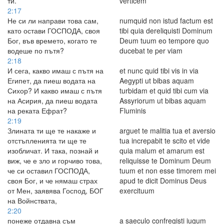
ти.
verticem
2:17
Не си ли направи това сам,
numquid non istud factum est
като остави ГОСПОДА, своя
tibi quia dereliquisti Dominum
Бог, във времето, когато те
Deum tuum eo tempore quo
водеше по пътя?
ducebat te per viam
2:18
И сега, какво имаш с пътя на
et nunc quid tibi vis in via
Египет, да пиеш водата на
Aegypti ut bibas aquam
Сихор? И какво имаш с пътя
turbidam et quid tibi cum via
на Асирия, да пиеш водата
Assyriorum ut bibas aquam
на реката Ефрат?
Fluminis
2:19
Злината ти ще те накаже и
arguet te malitia tua et aversio
отстъпленията ти ще те
tua increpabit te scito et vide
изобличат. И така, познай и
quia malum et amarum est
виж, че е зло и горчиво това,
reliquisse te Dominum Deum
че си оставил ГОСПОДА,
tuum et non esse timorem mei
своя Бог, и че нямаш страх
apud te dicit Dominus Deus
от Мен, заявява Господ, БОГ
exercituum
на Войнствата,
2:20
понеже отдавна съм
a saeculo confregisti iugum