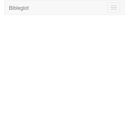
Bibleglot
Toggle
navigati