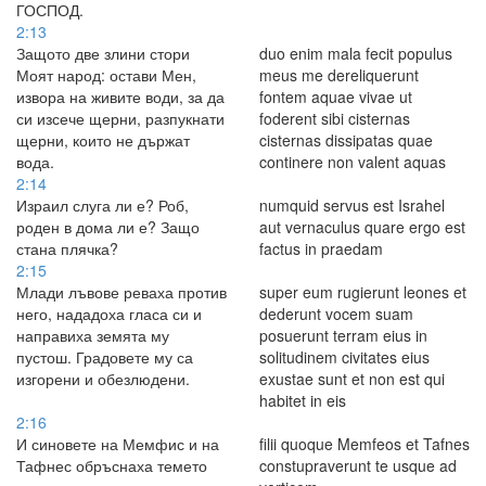
ГОСПОД.
2:13
Защото две злини стори
duo enim mala fecit populus
Моят народ: остави Мен,
meus me dereliquerunt
извора на живите води, за да
fontem aquae vivae ut
си изсече щерни, разпукнати
foderent sibi cisternas
щерни, които не държат
cisternas dissipatas quae
вода.
continere non valent aquas
2:14
Израил слуга ли е? Роб,
numquid servus est Israhel
роден в дома ли е? Защо
aut vernaculus quare ergo est
стана плячка?
factus in praedam
2:15
Млади лъвове реваха против
super eum rugierunt leones et
него, нададоха гласа си и
dederunt vocem suam
направиха земята му
posuerunt terram eius in
пустош. Градовете му са
solitudinem civitates eius
изгорени и обезлюдени.
exustae sunt et non est qui
habitet in eis
2:16
И синовете на Мемфис и на
filii quoque Memfeos et Tafnes
Тафнес обръснаха темето
constupraverunt te usque ad