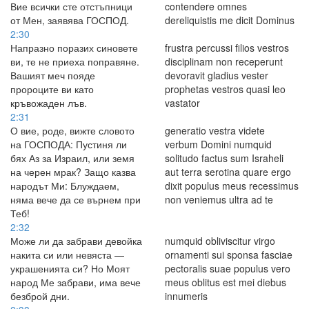
Вие всички сте отстъпници
contendere omnes
от Мен, заявява ГОСПОД.
dereliquistis me dicit Dominus
2:30
Напразно поразих синовете
frustra percussi filios vestros
ви, те не приеха поправяне.
disciplinam non receperunt
Вашият меч пояде
devoravit gladius vester
пророците ви като
prophetas vestros quasi leo
кръвожаден лъв.
vastator
2:31
О вие, роде, вижте словото
generatio vestra videte
на ГОСПОДА: Пустиня ли
verbum Domini numquid
бях Аз за Израил, или земя
solitudo factus sum Israheli
на черен мрак? Защо казва
aut terra serotina quare ergo
народът Ми: Блуждаем,
dixit populus meus recessimus
няма вече да се върнем при
non veniemus ultra ad te
Теб!
2:32
Може ли да забрави девойка
numquid obliviscitur virgo
накита си или невяста —
ornamenti sui sponsa fasciae
украшенията си? Но Моят
pectoralis suae populus vero
народ Ме забрави, има вече
meus oblitus est mei diebus
безброй дни.
innumeris