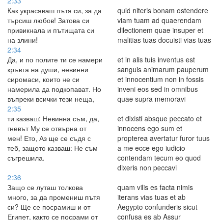
2:33
Как украсяваш пътя си, за да
quid niteris bonam ostendere
търсиш любов! Затова си
viam tuam ad quaerendam
привикнала и пътищата си
dilectionem quae insuper et
на злини!
malitias tuas docuisti vias tuas
2:34
Да, и по полите ти се намери
et in alis tuis inventus est
кръвта на души, невинни
sanguis animarum pauperum
сиромаси, които не си
et innocentium non in fossis
намерила да подкопават. Но
inveni eos sed in omnibus
въпреки всички тези неща,
quae supra memoravi
2:35
ти казваш: Невинна съм, да,
et dixisti absque peccato et
гневът Му се отвърна от
innocens ego sum et
мен! Ето, Аз ще се съдя с
propterea avertatur furor tuus
теб, защото казваш: Не съм
a me ecce ego iudicio
съгрешила.
contendam tecum eo quod
dixeris non peccavi
2:36
Защо се луташ толкова
quam vilis es facta nimis
много, за да промениш пътя
iterans vias tuas et ab
си? Ще се посрамиш и от
Aegypto confunderis sicut
Египет, както се посрами от
confusa es ab Assur