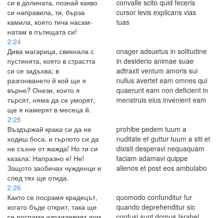
си в долината, познай какво
convalle scito quid feceris
си направила, ти, бърза
cursor levis explicans vias
камила, която тича насам-
tuas
натам в пътищата си!
2:24
Дива магарица, свикнала с
onager adsuetus in solitudine
пустинята, която в страстта
in desiderio animae suae
си се задъхва; в
adtraxit ventum amoris sui
разгонването й кой ще я
nullus avertet eam omnes qui
върне? Онези, които я
quaerunt eam non deficient in
търсят, няма да се уморят,
menstruis eius invenient eam
ще я намерят в месеца й.
2:25
Въздържай крака си да не
prohibe pedem tuum a
ходиш боса, и гърлото си да
nuditate et guttur tuum a siti et
не съхне от жажда! Но ти си
dixisti desperavi nequaquam
казала: Напразно е! Не!
faciam adamavi quippe
Защото заобичах чужденци и
alienos et post eos ambulabo
след тях ще отида.
2:26
Както се посрамя крадецът,
quomodo confunditur fur
когато бъде открит, така ще
quando deprehenditur sic
се посрами израилевият дом
confusi sunt domus Israhel