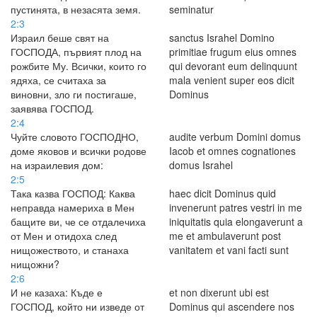
пустинята, в незасята земя.
seminatur
2:3
Израил беше свят на
sanctus Israhel Domino
ГОСПОДА, първият плод на
primitiae frugum eius omnes
рожбите Му. Всички, които го
qui devorant eum delinquunt
ядяха, се считаха за
mala venient super eos dicit
виновни, зло ги постигаше,
Dominus
заявява ГОСПОД.
2:4
Чуйте словото ГОСПОДНО,
audite verbum Domini domus
доме яковов и всички родове
Iacob et omnes cognationes
на израилевия дом:
domus Israhel
2:5
Така казва ГОСПОД: Каква
haec dicit Dominus quid
неправда намериха в Мен
invenerunt patres vestri in me
бащите ви, че се отдалечиха
iniquitatis quia elongaverunt a
от Мен и отидоха след
me et ambulaverunt post
нищожеството, и станаха
vanitatem et vani facti sunt
нищожни?
2:6
И не казаха: Къде е
et non dixerunt ubi est
ГОСПОД, който ни изведе от
Dominus qui ascendere nos