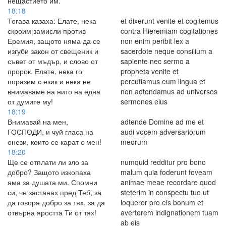
нещастието им.
18:18
Тогава казаха: Елате, нека
et dixerunt venite et cogitemus
скроим замисли против
contra Hieremiam cogitationes
Еремия, защото няма да се
non enim peribit lex a
изгуби закон от свещеник и
sacerdote neque consilium a
съвет от мъдър, и слово от
sapiente nec sermo a
пророк. Елате, нека го
propheta venite et
поразим с език и нека не
percutiamus eum lingua et
внимаваме на нито на една
non adtendamus ad universos
от думите му!
sermones eius
18:19
Внимавай на мен,
adtende Domine ad me et
ГОСПОДИ, и чуй гласа на
audi vocem adversariorum
онези, които се карат с мен!
meorum
18:20
Ще се отплати ли зло за
numquid redditur pro bono
добро? Защото изкопаха
malum quia foderunt foveam
яма за душата ми. Спомни
animae meae recordare quod
си, че застанах пред Теб, за
steterim in conspectu tuo ut
да говоря добро за тях, за да
loquerer pro eis bonum et
отвърна яростта Ти от тях!
averterem indignationem tuam
ab eis