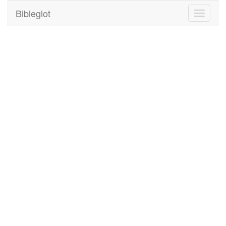
Bibleglot
Toggle
navigati