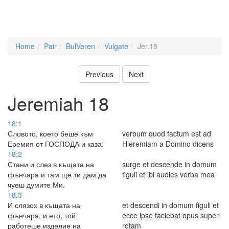
Home
Pair
BulVeren
Vulgate
Jer.18
Previous
Next
Jeremiah 18
18:1
Словото, което беше към
verbum quod factum est ad
Еремия от ГОСПОДА и каза:
Hieremiam a Domino dicens
18:2
Стани и слез в къщата на
surge et descende in domum
грънчаря и там ще ти дам да
figuli et ibi audies verba mea
чуеш думите Ми.
18:3
И слязох в къщата на
et descendi in domum figuli et
грънчаря, и ето, той
ecce ipse faciebat opus super
работеше изделие на
rotam