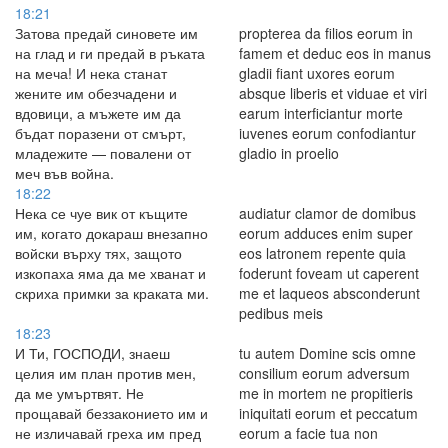
18:21
Затова предай синовете им
propterea da filios eorum in
на глад и ги предай в ръката
famem et deduc eos in manus
на меча! И нека станат
gladii fiant uxores eorum
жените им обезчадени и
absque liberis et viduae et viri
вдовици, а мъжете им да
earum interficiantur morte
бъдат поразени от смърт,
iuvenes eorum confodiantur
младежите — повалени от
gladio in proelio
меч във война.
18:22
Нека се чуе вик от къщите
audiatur clamor de domibus
им, когато докараш внезапно
eorum adduces enim super
войски върху тях, защото
eos latronem repente quia
изкопаха яма да ме хванат и
foderunt foveam ut caperent
скриха примки за краката ми.
me et laqueos absconderunt
pedibus meis
18:23
И Ти, ГОСПОДИ, знаеш
tu autem Domine scis omne
целия им план против мен,
consilium eorum adversum
да ме умъртвят. Не
me in mortem ne propitieris
прощавай беззаконието им и
iniquitati eorum et peccatum
не изличавай греха им пред
eorum a facie tua non