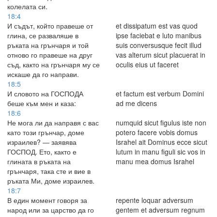
колелата си.
18:4
И съдът, който правеше от
et dissipatum est vas quod
глина, се разваляше в
ipse faciebat e luto manibus
ръката на грънчаря и той
suis conversusque fecit illud
отново го правеше на друг
vas alterum sicut placuerat in
съд, както на грънчаря му се
oculis eius ut faceret
искаше да го направи.
18:5
И словото на ГОСПОДА
et factum est verbum Domini
беше към мен и каза:
ad me dicens
18:6
Не мога ли да направя с вас
numquid sicut figulus iste non
като този грънчар, доме
potero facere vobis domus
израилев? — заявява
Israhel ait Dominus ecce sicut
ГОСПОД. Ето, както е
lutum in manu figuli sic vos in
глината в ръката на
manu mea domus Israhel
грънчаря, така сте и вие в
ръката Ми, доме израилев.
18:7
В един момент говоря за
repente loquar adversum
народ или за царство да го
gentem et adversum regnum