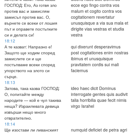
ГОСПОД: Ето, Аз готвя зло
ecce ego fingo contra vos
против вас и замислям
malum et cogito contra vos
замисъл против вас. О,
cogitationem revertatur
върнете се всеки от лошия
unusquisque a via sua mala et
път и оправете постъпките
dirigite vias vestras et studia
си и делата си!
vestra
18:12
А те казват: Напразно е!
qui dixerunt desperavimus
Защото ще ходим според
post cogitationes enim nostras
замислите си и ще
ibimus et unusquisque
постъпваме всеки според
pravitatem cordis sui mali
упорството на злото си
faciemus
сърце.
18:13
Затова, така казва ГОСПОД:
ideo haec dicit Dominus
О, попитайте между
interrogate gentes quis audivit
народите — кой е чул такива
talia horribilia quae fecit nimis
неща? Израилевата девица
virgo Israhel
извърши нещо много
отвратително.
18:14
Ще изостави ли ливанският
numquid deficiet de petra agri