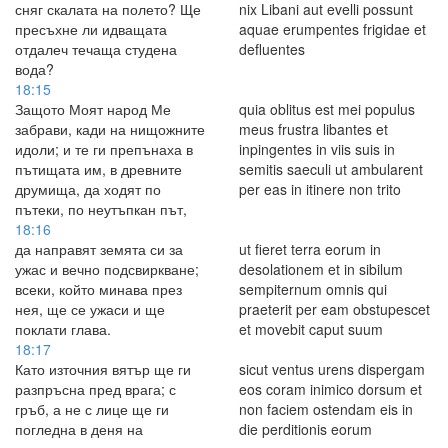
сняг скалата на полето? Ще
nix Libani aut evelli possunt
пресъхне ли идващата
aquae erumpentes frigidae et
отдалеч течаща студена
defluentes
вода?
18:15
Защото Моят народ Ме
quia oblitus est mei populus
забрави, кади на нищожните
meus frustra libantes et
идоли; и те ги препънаха в
inpingentes in viis suis in
пътищата им, в древните
semitis saeculi ut ambularent
друмища, да ходят по
per eas in itinere non trito
пътеки, по неутъпкан път,
18:16
да направят земята си за
ut fieret terra eorum in
ужас и вечно подсвиркване;
desolationem et in sibilum
всеки, който минава през
sempiternum omnis qui
нея, ще се ужаси и ще
praeterit per eam obstupescet
поклати глава.
et movebit caput suum
18:17
Като източния вятър ще ги
sicut ventus urens dispergam
разпръсна пред врага; с
eos coram inimico dorsum et
гръб, а не с лице ще ги
non faciem ostendam eis in
погледна в деня на
die perditionis eorum