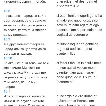
изкореня, съсипя и погубя,
ut eradicem et destruam et
disperdam illud
18:8
но ако онзи народ, за който
si paenitentiam egerit gens illa
съм говорил, се отвърне от
a malo suo quod locutus sum
злото си, и Аз ще се разкая
adversum eam agam et ego
за злото, което съм мислел
paenitentiam super malo quod
да му направя.
cogitavi ut facerem ei
18:9
А в друг момент говоря за
et subito loquar de gente et
народ или за царство да го
regno ut aedificem et ut
съградя и насадя,
plantem illud
18:10
но ако извърши това, което е
si fecerit malum in oculis meis
зло в очите Ми, като не
ut non audiat vocem meam
слуша гласа Ми, тогава ще
paenitentiam agam super
се разкая за доброто, което
bono quod locutus sum ut
съм казал, че ще му
facerem ei
направя.
18:11
И сега, говори на юдовите
nunc ergo dic viro Iudae et
мъже и на ерусалимските
habitatoribus Hierusalem
жители и кажи: Така казва
dicens haec dicit Dominus