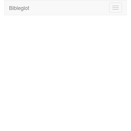
Bibleglot
Toggle
navigati