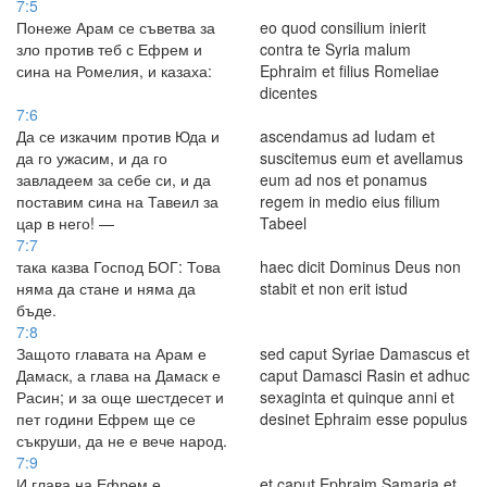
7:5
Понеже Арам се съветва за
eo quod consilium inierit
зло против теб с Ефрем и
contra te Syria malum
сина на Ромелия, и казаха:
Ephraim et filius Romeliae
dicentes
7:6
Да се изкачим против Юда и
ascendamus ad Iudam et
да го ужасим, и да го
suscitemus eum et avellamus
завладеем за себе си, и да
eum ad nos et ponamus
поставим сина на Тавеил за
regem in medio eius filium
цар в него! —
Tabeel
7:7
така казва Господ БОГ: Това
haec dicit Dominus Deus non
няма да стане и няма да
stabit et non erit istud
бъде.
7:8
Защото главата на Арам е
sed caput Syriae Damascus et
Дамаск, а глава на Дамаск е
caput Damasci Rasin et adhuc
Расин; и за още шестдесет и
sexaginta et quinque anni et
пет години Ефрем ще се
desinet Ephraim esse populus
съкруши, да не е вече народ.
7:9
И глава на Ефрем е
et caput Ephraim Samaria et