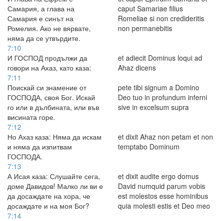
Самария, а глава на
caput Samariae filius
Самария е синът на
Romeliae si non credideritis
Ромелия. Ако не вярвате,
non permanebitis
няма да се утвърдите.
7:10
И ГОСПОД продължи да
et adiecit Dominus loqui ad
говори на Ахаз, като каза:
Ahaz dicens
7:11
Поискай си знамение от
pete tibi signum a Domino
ГОСПОДА, своя Бог. Искай
Deo tuo in profundum inferni
го или в дълбината, или във
sive in excelsum supra
висината горе.
7:12
Но Ахаз каза: Няма да искам
et dixit Ahaz non petam et non
и няма да изпитвам
temptabo Dominum
ГОСПОДА.
7:13
А Исая каза: Слушайте сега,
et dixit audite ergo domus
доме Давидов! Малко ли ви е
David numquid parum vobis
да досаждате на хора, че
est molestos esse hominibus
досаждате и на моя Бог?
quia molesti estis et Deo meo
7:14