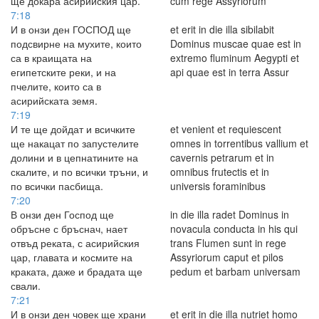
ще докара асирийския цар.
cum rege Assyriorum
7:18
И в онзи ден ГОСПОД ще
et erit in die illa sibilabit
подсвирне на мухите, които
Dominus muscae quae est in
са в краищата на
extremo fluminum Aegypti et
египетските реки, и на
api quae est in terra Assur
пчелите, които са в
асирийската земя.
7:19
И те ще дойдат и всичките
et venient et requiescent
ще накацат по запустелите
omnes in torrentibus vallium et
долини и в цепнатините на
cavernis petrarum et in
скалите, и по всички тръни, и
omnibus frutectis et in
по всички пасбища.
universis foraminibus
7:20
В онзи ден Господ ще
in die illa radet Dominus in
обръсне с бръснач, нает
novacula conducta in his qui
отвъд реката, с асирийския
trans Flumen sunt in rege
цар, главата и космите на
Assyriorum caput et pilos
краката, даже и брадата ще
pedum et barbam universam
свали.
7:21
И в онзи ден човек ще храни
et erit in die illa nutriet homo