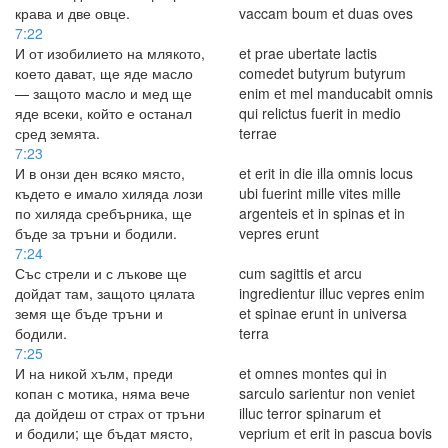
крава и две овце.
vaccam boum et duas oves
7:22
И от изобилието на млякото,
et prae ubertate lactis
което дават, ще яде масло
comedet butyrum butyrum
— защото масло и мед ще
enim et mel manducabit omnis
яде всеки, който е останал
qui relictus fuerit in medio
сред земята.
terrae
7:23
И в онзи ден всяко място,
et erit in die illa omnis locus
където е имало хиляда лози
ubi fuerint mille vites mille
по хиляда сребърника, ще
argenteis et in spinas et in
бъде за тръни и бодили.
vepres erunt
7:24
Със стрели и с лъкове ще
cum sagittis et arcu
дойдат там, защото цялата
ingredientur illuc vepres enim
земя ще бъде тръни и
et spinae erunt in universa
бодили.
terra
7:25
И на никой хълм, преди
et omnes montes qui in
копан с мотика, няма вече
sarculo sarientur non veniet
да дойдеш от страх от тръни
illuc terror spinarum et
и бодили; ще бъдат място,
veprium et erit in pascua bovis