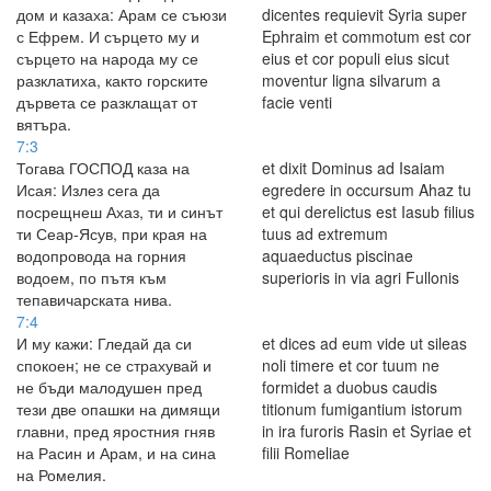
дом и казаха: Арам се съюзи
dicentes requievit Syria super
с Ефрем. И сърцето му и
Ephraim et commotum est cor
сърцето на народа му се
eius et cor populi eius sicut
разклатиха, както горските
moventur ligna silvarum a
дървета се разклащат от
facie venti
вятъра.
7:3
Тогава ГОСПОД каза на
et dixit Dominus ad Isaiam
Исая: Излез сега да
egredere in occursum Ahaz tu
посрещнеш Ахаз, ти и синът
et qui derelictus est Iasub filius
ти Сеар-Ясув, при края на
tuus ad extremum
водопровода на горния
aquaeductus piscinae
водоем, по пътя към
superioris in via agri Fullonis
тепавичарската нива.
7:4
И му кажи: Гледай да си
et dices ad eum vide ut sileas
спокоен; не се страхувай и
noli timere et cor tuum ne
не бъди малодушен пред
formidet a duobus caudis
тези две опашки на димящи
titionum fumigantium istorum
главни, пред яростния гняв
in ira furoris Rasin et Syriae et
на Расин и Арам, и на сина
filii Romeliae
на Ромелия.