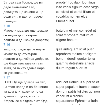
Затова сам Господ ще ви
propter hoc dabit Dominus
даде знамение: Ето,
ipse vobis signum ecce virgo
девицата ще зачене и ще
concipiet et pariet filium et
роди син, и ще го нарече
vocabitis nomen eius
Емануил.
Emmanuhel
7:15
Масло и мед ще яде, докато
butyrum et mel comedet ut
се научи да отхвърля
sciat reprobare malum et
лошото и да избира доброто;
eligere bonum
7:16
защото, преди да се научи
quia antequam sciat puer
момчето да отхвърля
reprobare malum et eligere
лошото и да избира доброто,
bonum derelinquetur terra
ще бъде изоставена тази
quam tu detestaris a facie
земя, от чиито двама царе
duum regum suorum
се ужасяваш ти.
7:17
ГОСПОД ще докара на теб,
adducet Dominus super te et
на твоя народ и на бащиния
super populum tuum et super
ти дом дни, каквито не са
domum patris tui dies qui non
идвали от деня, когато
venerunt a diebus
Ефрем се е отделил от Юда,
separationis Ephraim a Iuda