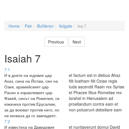
Home
Pair
BulVeren
Vulgate
Isa.7
Previous
Next
Isaiah 7
7:1
И в дните на юдовия цар
et factum est in diebus Ahaz
Ахаз, сина на Йотам, син на
filii Ioatham filii Oziae regis
Озия, арамейският цар
Iuda ascendit Rasin rex Syriae
Расин и израилевият цар
et Phacee filius Romeliae rex
Факей, синът на Ромелия, се
Israhel in Hierusalem ad
изкачиха против Ерусалим,
proeliandum contra eam et
за да воюват против него, но
non potuerunt debellare eam
не можаха да го завладеят.
7:2
И известиха на Давидовия
et nuntiaverunt domui David