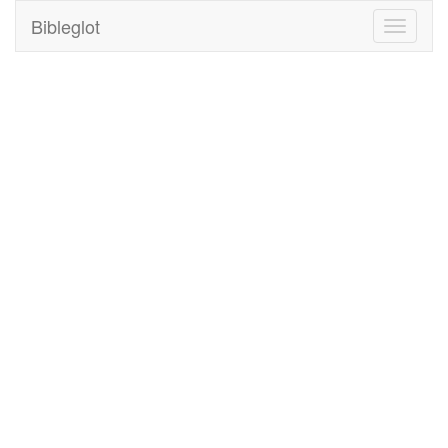
Bibleglot
Toggle
navigati