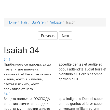
Home
Pair
BulVeren
Vulgate
Isa.34
Previous
Next
Isaiah 34
34:1
Приближете се народи, за да
accedite gentes et audite et
чуете, и вие племена,
populi adtendite audiat terra et
внимавайте! Нека чуе земята
plenitudo eius orbis et omne
и това, което я изпълва,
germen eius
светът и всичко, което
произлиза от него.
34:2
Защото гневът на ГОСПОДА
quia indignatio Domini super
е против всичките народи и
omnes gentes et furor super
яростта му — против цялото
universam militiam eorum