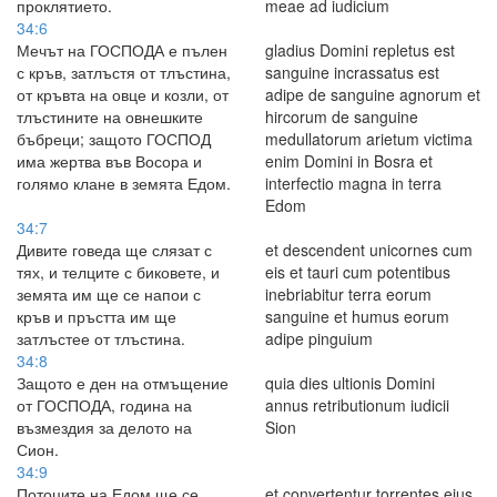
проклятието.
meae ad iudicium
34:6
Мечът на ГОСПОДА е пълен
gladius Domini repletus est
с кръв, затлъстя от тлъстина,
sanguine incrassatus est
от кръвта на овце и козли, от
adipe de sanguine agnorum et
тлъстините на овнешките
hircorum de sanguine
бъбреци; защото ГОСПОД
medullatorum arietum victima
има жертва във Восора и
enim Domini in Bosra et
голямо клане в земята Едом.
interfectio magna in terra
Edom
34:7
Дивите говеда ще слязат с
et descendent unicornes cum
тях, и телците с биковете, и
eis et tauri cum potentibus
земята им ще се напои с
inebriabitur terra eorum
кръв и пръстта им ще
sanguine et humus eorum
затлъстее от тлъстина.
adipe pinguium
34:8
Защото е ден на отмъщение
quia dies ultionis Domini
от ГОСПОДА, година на
annus retributionum iudicii
възмездия за делото на
Sion
Сион.
34:9
Потоците на Едом ще се
et convertentur torrentes eius