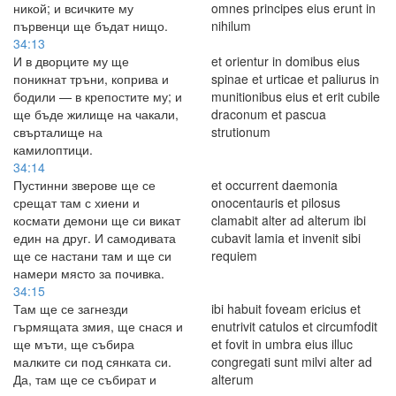
никой; и всичките му
omnes principes eius erunt in
първенци ще бъдат нищо.
nihilum
34:13
И в дворците му ще
et orientur in domibus eius
поникнат тръни, коприва и
spinae et urticae et paliurus in
бодили — в крепостите му; и
munitionibus eius et erit cubile
ще бъде жилище на чакали,
draconum et pascua
свърталище на
strutionum
камилоптици.
34:14
Пустинни зверове ще се
et occurrent daemonia
срещат там с хиени и
onocentauris et pilosus
космати демони ще си викат
clamabit alter ad alterum ibi
един на друг. И самодивата
cubavit lamia et invenit sibi
ще се настани там и ще си
requiem
намери място за почивка.
34:15
Там ще се загнезди
ibi habuit foveam ericius et
гърмящата змия, ще снася и
enutrivit catulos et circumfodit
ще мъти, ще събира
et fovit in umbra eius illuc
малките си под сянката си.
congregati sunt milvi alter ad
Да, там ще се събират и
alterum