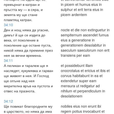
превърнат в катран и
in picem et humus eius in
пръстта му — в сяра, и
sulphur et erit terra eius in
земята му ще стане
picem ardentem
пламтящ катран.
34:10
Ден и нощ няма да угасне,
nocte et die non extinguetur in
димът й ще се издига до
sempiternum ascendet fumus
века, от поколение в
eius a generatione in
поколение ще остане пуста,
generationem desolabitur in
никой няма да премине през
saeculum saeculorum non erit
нея за вечни времена.
transiens per eam
34:11
А пеликан и таралеж ще я
et possidebunt illam
наследят, кукумявка и гарван
onocrotalus et ericius et ibis et
ще живеят в нея. И Господ
corvus habitabunt in ea et
ще опъне над нея
extendetur super eam
мерителна връв на пустота и
mensura ut redigatur ad
отвес на празнота.
nihilum et perpendiculum in
desolationem
34:12
Ще повикат благородните му
nobiles eius non erunt ibi
в царството, но няма да има
regem potius invocabunt et