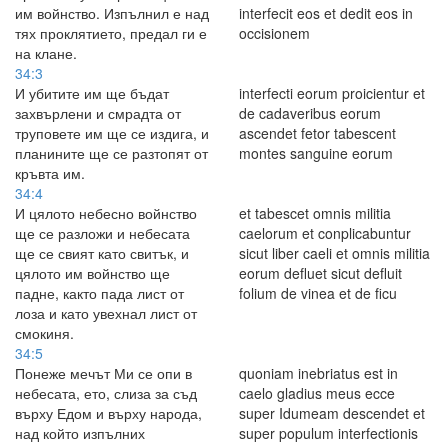
им войнство. Изпълнил е над
interfecit eos et dedit eos in
тях проклятието, предал ги е
occisionem
на клане.
34:3
И убитите им ще бъдат
interfecti eorum proicientur et
захвърлени и смрадта от
de cadaveribus eorum
труповете им ще се издига, и
ascendet fetor tabescent
планините ще се разтопят от
montes sanguine eorum
кръвта им.
34:4
И цялото небесно войнство
et tabescet omnis militia
ще се разложи и небесата
caelorum et conplicabuntur
ще се свият като свитък, и
sicut liber caeli et omnis militia
цялото им войнство ще
eorum defluet sicut defluit
падне, както пада лист от
folium de vinea et de ficu
лоза и като увехнал лист от
смокиня.
34:5
Понеже мечът Ми се опи в
quoniam inebriatus est in
небесата, ето, слиза за съд
caelo gladius meus ecce
върху Едом и върху народа,
super Idumeam descendet et
над който изпълних
super populum interfectionis