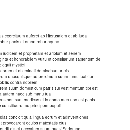
s exercituum auferet ab Hierusalem et ab Iuda
robur panis et omne robur aquae
em iudicem et prophetam et ariolum et senem
inta et honorabilem vultu et consiliarium sapientem de
loquii mystici
 eorum et effeminati dominabuntur eis
 virum unusquisque ad proximum suum tumultuabitur
obilis contra nobilem
trem suum domesticum patris sui vestimentum tibi est
ina autem haec sub manu tua
dicens non sum medicus et in domo mea non est panis
 constituere me principem populi
udas concidit quia lingua eorum et adinventiones
 provocarent oculos maiestatis eius
spondit eis et peccatum suum quasi Sodomae