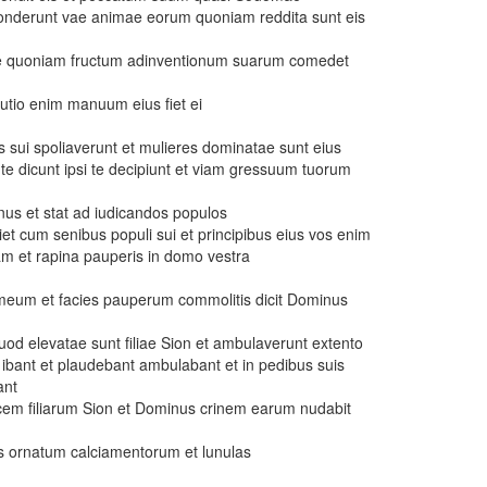
onderunt vae animae eorum quoniam reddita sunt eis
ne quoniam fructum adinventionum suarum comedet
utio enim manuum eius fiet ei
ui spoliaverunt et mulieres dominatae sunt eius
e dicunt ipsi te decipiunt et viam gressuum tuorum
us et stat ad iudicandos populos
et cum senibus populi sui et principibus eius vos enim
m et rapina pauperis in domo vestra
meum et facies pauperum commolitis dicit Dominus
uod elevatae sunt filiae Sion et ambulaverunt extento
 ibant et plaudebant ambulabant et in pedibus suis
ant
cem filiarum Sion et Dominus crinem earum nudabit
us ornatum calciamentorum et lunulas