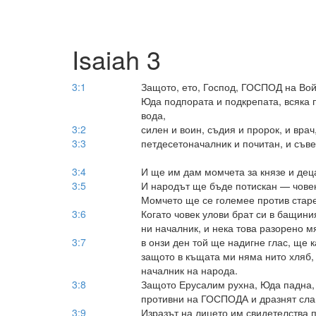
Isaiah 3
3:1
Защото, ето, Господ, ГОСПОД на Вой
Юда подпората и подкрепата, всяка п
вода,
3:2
силен и воин, съдия и пророк, и врач,
3:3
петдесетоначалник и почитан, и съве
3:4
И ще им дам момчета за князе и дец
3:5
И народът ще бъде потискан — човек 
Момчето ще се големее против стар
3:6
Когато човек улови брат си в бащини
ни началник, и нека това разорено м
3:7
в онзи ден той ще надигне глас, ще 
защото в къщата ми няма нито хляб,
началник на народа.
3:8
Защото Ерусалим рухна, Юда падна, 
противни на ГОСПОДА и дразнят сла
3:9
Изразът на лицето им свидетелства пр