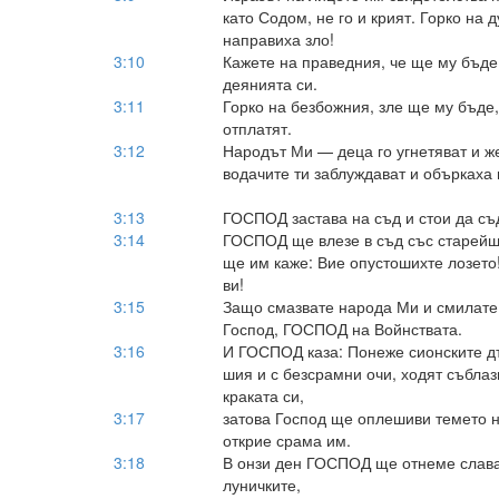
като Содом, не го и крият. Горко на 
направиха зло!
3:10
Кажете на праведния, че ще му бъде
деянията си.
3:11
Горко на безбожния, зле ще му бъде
отплатят.
3:12
Народът Ми — деца го угнетяват и ж
водачите ти заблуждават и объркаха 
3:13
ГОСПОД застава на съд и стои да съ
3:14
ГОСПОД ще влезе в съд със старейши
ще им каже: Вие опустошихте лозето
ви!
3:15
Защо смазвате народа Ми и смилате
Господ, ГОСПОД на Войнствата.
3:16
И ГОСПОД каза: Понеже сионските дъ
шия и с безсрамни очи, ходят съблаз
краката си,
3:17
затова Господ ще оплешиви темето
открие срама им.
3:18
В онзи ден ГОСПОД ще отнеме слава
луничките,