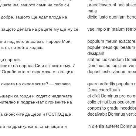
душата им, защото сами на себе си
praedicaverunt nec absc
mala
 добре, защото ще ядат плода на
dicite iusto quoniam be
, защото делата на ръцете му ще му се
vae impio in malum retrib
ени над него властват. Народе Мой,
populum meum exactores s
пътя, по който ходиш.
popule meus qui beatum t
dissipant
ди народи.
stat ad iudicandum Domin
ните на народа Си и с князете му. И
Dominus ad iudicium veni
! Ограбеното от сиромаха е в къщите
depasti estis vineam mea
 лицата на сиромасите? — заявява
quare adteritis populum 
Deus exercituum
щери са горди и ходят с надигната
et dixit Dominus pro eo q
нително и подрънкват с гривните на
collo et nutibus oculorum
conposito gradu incedeb
 на сионските дъщери и ГОСПОД ще
decalvabit Dominus verti
та на дрънкулките, слънчицата и
in die illa auferet Domin