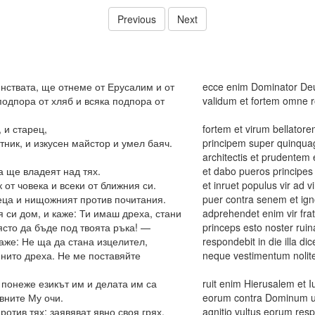
Previous
Next
нствата, ще отнеме от Ерусалим и от
ecce enim Dominator Deu
одпора от хляб и всяка подпора от
validum et fortem omne 
 и старец,
fortem et virum bellator
тник, и изкусен майстор и умел баяч.
principem super quinquag
architectis et prudentem e
а ще владеят над тях.
et dabo pueros principes
от човека и всеки от ближния си.
et inruet populus vir ad
еца и нищожният против почитания.
puer contra senem et ign
я си дом, и каже: Ти имаш дреха, стани
adprehendet enim vir fra
ясто да бъде под твоята ръка! —
princeps esto noster ru
каже: Не ща да стана изцелител,
respondebit in die illa 
 нито дреха. Не ме поставяйте
neque vestimentum nolite
понеже езикът им и делата им са
ruit enim Hierusalem et I
вните Му очи.
eorum contra Dominum ut
отив тях; заявяват явно своя грях,
agnitio vultus eorum re