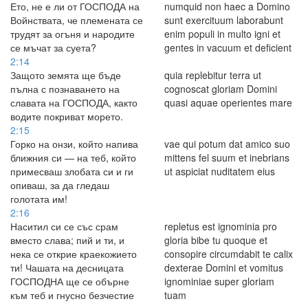
Ето, не е ли от ГОСПОДА на
numquid non haec a Domino
Войнствата, че племената се
sunt exercituum laborabunt
трудят за огъня и народите
enim populi in multo igni et
се мъчат за суета?
gentes in vacuum et deficient
2:14
Защото земята ще бъде
quia replebitur terra ut
пълна с познаването на
cognoscat gloriam Domini
славата на ГОСПОДА, както
quasi aquae operientes mare
водите покриват морето.
2:15
Горко на онзи, който напива
vae qui potum dat amico suo
ближния си — на теб, който
mittens fel suum et inebrians
примесваш злобата си и ги
ut aspiciat nuditatem eius
опиваш, за да гледаш
голотата им!
2:16
Наситил си се със срам
repletus est ignominia pro
вместо слава; пий и ти, и
gloria bibe tu quoque et
нека се открие краекожието
consopire circumdabit te calix
ти! Чашата на десницата
dexterae Domini et vomitus
ГОСПОДНА ще се обърне
ignominiae super gloriam
към теб и гнусно безчестие
tuam