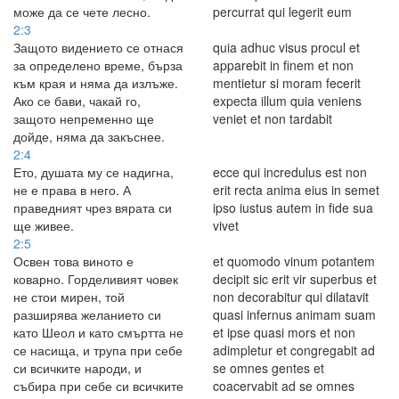
може да се чете лесно.
percurrat qui legerit eum
2:3
Защото видението се отнася
quia adhuc visus procul et
за определено време, бърза
apparebit in finem et non
към края и няма да излъже.
mentietur si moram fecerit
Ако се бави, чакай го,
expecta illum quia veniens
защото непременно ще
veniet et non tardabit
дойде, няма да закъснее.
2:4
Ето, душата му се надигна,
ecce qui incredulus est non
не е права в него. А
erit recta anima eius in semet
праведният чрез вярата си
ipso iustus autem in fide sua
ще живее.
vivet
2:5
Освен това виното е
et quomodo vinum potantem
коварно. Горделивият човек
decipit sic erit vir superbus et
не стои мирен, той
non decorabitur qui dilatavit
разширява желанието си
quasi infernus animam suam
като Шеол и като смъртта не
et ipse quasi mors et non
се насища, и трупа при себе
adimpletur et congregabit ad
си всичките народи, и
se omnes gentes et
събира при себе си всичките
coacervabit ad se omnes