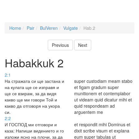
Home
Pair
BulVeren
Vulgate
Hab.2
Previous
Next
Habakkuk 2
2:1
На стражата си ще застана и
super custodiam meam stabo
на кулата ще се изправя и
et figam gradum super
ще се взирам, за да видя
munitionem et contemplabor
какво ще ми говори Той и
ut videam quid dicatur mihi et
какво да отговоря на укора
quid respondeam ad
си.
arguentem me
2:2
И ГОСПОД ми отговори и
et respondit mihi Dominus et
каза: Напиши видението и го
dixit scribe visum et explana
изложи ясно на плочи, за да
eum super tabulas ut