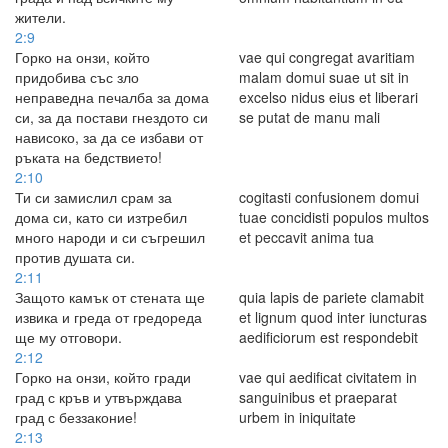
жители.
2:9
Горко на онзи, който
vae qui congregat avaritiam
придобива със зло
malam domui suae ut sit in
неправедна печалба за дома
excelso nidus eius et liberari
си, за да постави гнездото си
se putat de manu mali
нависоко, за да се избави от
ръката на бедствието!
2:10
Ти си замислил срам за
cogitasti confusionem domui
дома си, като си изтребил
tuae concidisti populos multos
много народи и си съгрешил
et peccavit anima tua
против душата си.
2:11
Защото камък от стената ще
quia lapis de pariete clamabit
извика и греда от гредореда
et lignum quod inter iuncturas
ще му отговори.
aedificiorum est respondebit
2:12
Горко на онзи, който гради
vae qui aedificat civitatem in
град с кръв и утвърждава
sanguinibus et praeparat
град с беззаконие!
urbem in iniquitate
2:13