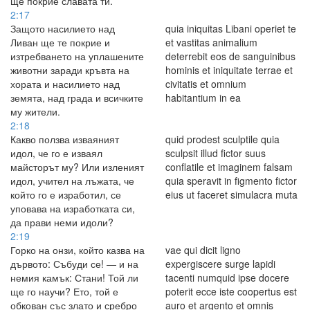
ще покрие славата ти.
2:17
Защото насилието над
quia iniquitas Libani operiet te
Ливан ще те покрие и
et vastitas animalium
изтребването на уплашените
deterrebit eos de sanguinibus
животни заради кръвта на
hominis et iniquitate terrae et
хората и насилието над
civitatis et omnium
земята, над града и всичките
habitantium in ea
му жители.
2:18
Какво ползва изваяният
quid prodest sculptile quia
идол, че го е изваял
sculpsit illud fictor suus
майсторът му? Или изленият
conflatile et imaginem falsam
идол, учител на лъжата, че
quia speravit in figmento fictor
който го е изработил, се
eius ut faceret simulacra muta
уповава на изработката си,
да прави неми идоли?
2:19
Горко на онзи, който казва на
vae qui dicit ligno
дървото: Събуди се! — и на
expergiscere surge lapidi
немия камък: Стани! Той ли
tacenti numquid ipse docere
ще го научи? Ето, той е
poterit ecce iste coopertus est
обкован със злато и сребро
auro et argento et omnis