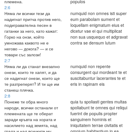
племена.
populos
2:6
Няма ли всички тези да
numquid non omnes isti super
надигнат притча против него,
eum parabolam sument et
подигравателна песен в
loquellam enigmatum eius et
гатанки за него, като кажат:
dicetur vae ei qui multiplicat
Горко на онзи, който
non sua usquequo et adgravat
умножава каквото не е
contra se densum lutum
негово — докога? — и се
товари със залози!
2:7
Няма ли да станат внезапно
numquid non repente
онези, които те хапят, и да
consurgent qui mordeant te et
се надигнат онези, които ще
suscitabuntur lacerantes te et
те разтреперят? И ти ще им
eris in rapinam eis
станеш плячка.
2:8
Понеже ти обра много
quia tu spoliasti gentes multas
народи, всички останали от
spoliabunt te omnes qui reliqui
племената ще те оберат
fuerint de populis propter
заради кръвта на хората и
sanguinem hominis et
насилието над земята, над
iniquitatem terrae civitatis et
града и над всичките му
omnium habitantium in ea