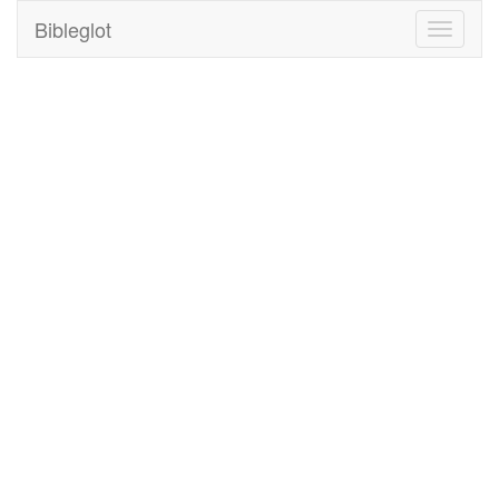
Bibleglot
Toggle
navigati