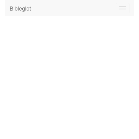
Bibleglot
Toggle
navigati