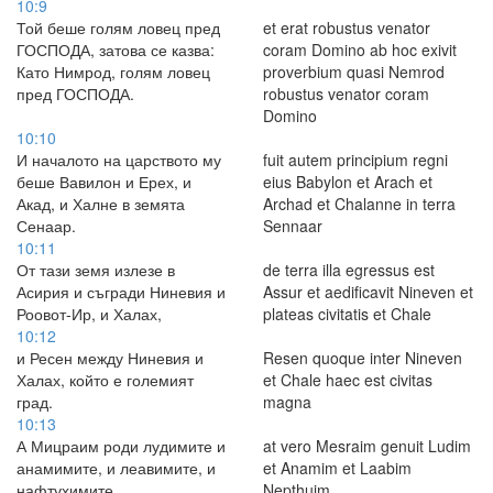
10:9
Той беше голям ловец пред
et erat robustus venator
ГОСПОДА, затова се казва:
coram Domino ab hoc exivit
Като Нимрод, голям ловец
proverbium quasi Nemrod
пред ГОСПОДА.
robustus venator coram
Domino
10:10
И началото на царството му
fuit autem principium regni
беше Вавилон и Ерех, и
eius Babylon et Arach et
Акад, и Халне в земята
Archad et Chalanne in terra
Сенаар.
Sennaar
10:11
От тази земя излезе в
de terra illa egressus est
Асирия и съгради Ниневия и
Assur et aedificavit Nineven et
Роовот-Ир, и Халах,
plateas civitatis et Chale
10:12
и Ресен между Ниневия и
Resen quoque inter Nineven
Халах, който е големият
et Chale haec est civitas
град.
magna
10:13
А Мицраим роди лудимите и
at vero Mesraim genuit Ludim
анамимите, и леавимите, и
et Anamim et Laabim
нафтухимите,
Nepthuim