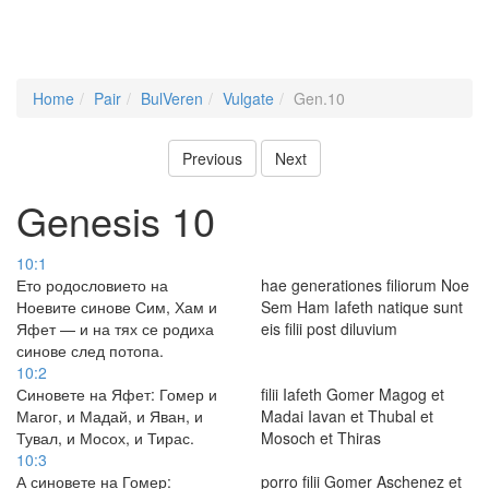
Home
Pair
BulVeren
Vulgate
Gen.10
Previous
Next
Genesis 10
10:1
Ето родословието на
hae generationes filiorum Noe
Ноевите синове Сим, Хам и
Sem Ham Iafeth natique sunt
Яфет — и на тях се родиха
eis filii post diluvium
синове след потопа.
10:2
Синовете на Яфет: Гомер и
filii Iafeth Gomer Magog et
Магог, и Мадай, и Яван, и
Madai Iavan et Thubal et
Тувал, и Мосох, и Тирас.
Mosoch et Thiras
10:3
А синовете на Гомер:
porro filii Gomer Aschenez et