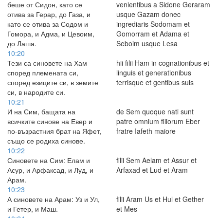
беше от Сидон, като се
venientibus a Sidone Geraram
отива за Герар, до Газа, и
usque Gazam donec
като се отива за Содом и
ingrediaris Sodomam et
Гомора, и Адма, и Цевоим,
Gomorram et Adama et
до Лаша.
Seboim usque Lesa
10:20
Тези са синовете на Хам
hii filii Ham in cognationibus et
според племената си,
linguis et generationibus
според езиците си, в земите
terrisque et gentibus suis
си, в народите си.
10:21
И на Сим, бащата на
de Sem quoque nati sunt
всичките синове на Евер и
patre omnium filiorum Eber
по-възрастния брат на Яфет,
fratre Iafeth maiore
също се родиха синове.
10:22
Синовете на Сим: Елам и
filii Sem Aelam et Assur et
Асур, и Арфаксад, и Луд, и
Arfaxad et Lud et Aram
Арам.
10:23
А синовете на Арам: Уз и Ул,
filii Aram Us et Hul et Gether
и Гетер, и Маш.
et Mes