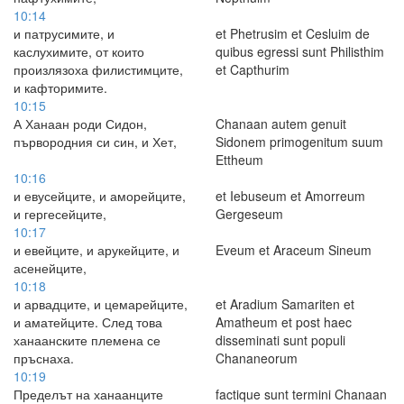
10:14
и патрусимите, и
et Phetrusim et Cesluim de
каслухимите, от които
quibus egressi sunt Philisthim
произлязоха филистимците,
et Capthurim
и кафторимите.
10:15
А Ханаан роди Сидон,
Chanaan autem genuit
първородния си син, и Хет,
Sidonem primogenitum suum
Ettheum
10:16
и евусейците, и аморейците,
et Iebuseum et Amorreum
и гергесейците,
Gergeseum
10:17
и евейците, и арукейците, и
Eveum et Araceum Sineum
асенейците,
10:18
и арвадците, и цемарейците,
et Aradium Samariten et
и аматейците. След това
Amatheum et post haec
ханаанските племена се
disseminati sunt populi
пръснаха.
Chananeorum
10:19
Пределът на ханаанците
factique sunt termini Chanaan