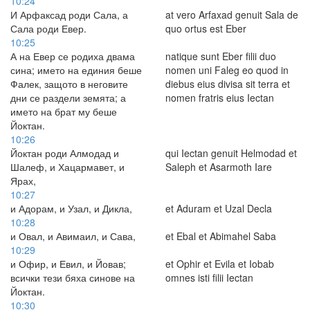
10:24
И Арфаксад роди Сала, а
at vero Arfaxad genuit Sala de
Сала роди Евер.
quo ortus est Eber
10:25
А на Евер се родиха двама
natique sunt Eber filii duo
сина; името на единия беше
nomen uni Faleg eo quod in
Фалек, защото в неговите
diebus eius divisa sit terra et
дни се раздели земята; а
nomen fratris eius Iectan
името на брат му беше
Йоктан.
10:26
Йоктан роди Алмодад и
qui Iectan genuit Helmodad et
Шалеф, и Хацармавет, и
Saleph et Asarmoth Iare
Ярах,
10:27
и Адорам, и Узал, и Дикла,
et Aduram et Uzal Decla
10:28
и Овал, и Авимаил, и Сава,
et Ebal et Abimahel Saba
10:29
и Офир, и Евил, и Йовав;
et Ophir et Evila et Iobab
всички тези бяха синове на
omnes isti filii Iectan
Йоктан.
10:30