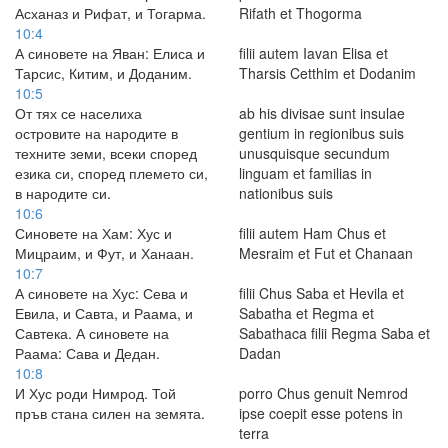
Асханаз и Рифат, и Тогарма.
Rifath et Thogorma
10:4
А синовете на Яван: Елиса и
filii autem Iavan Elisa et
Тарсис, Китим, и Доданим.
Tharsis Cetthim et Dodanim
10:5
От тях се населиха
ab his divisae sunt insulae
островите на народите в
gentium in regionibus suis
техните земи, всеки според
unusquisque secundum
езика си, според племето си,
linguam et familias in
в народите си.
nationibus suis
10:6
Синовете на Хам: Хус и
filii autem Ham Chus et
Мицраим, и Фут, и Ханаан.
Mesraim et Fut et Chanaan
10:7
А синовете на Хус: Сева и
filii Chus Saba et Hevila et
Евила, и Савта, и Раама, и
Sabatha et Regma et
Савтека. А синовете на
Sabathaca filii Regma Saba et
Раама: Сава и Дедан.
Dadan
10:8
И Хус роди Нимрод. Той
porro Chus genuit Nemrod
пръв стана силен на земята.
ipse coepit esse potens in
terra