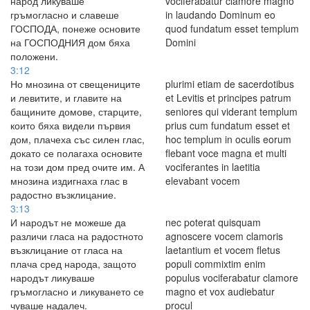
народ ликуваше
vociferabatur clamore magno
гръмогласно и славеше
in laudando Dominum eo
ГОСПОДА, понеже основите
quod fundatum esset templum
на ГОСПОДНИЯ дом бяха
Domini
положени.
3:12
Но мнозина от свещениците
plurimi etiam de sacerdotibus
и левитите, и главите на
et Levitis et principes patrum
бащините домове, старците,
seniores qui viderant templum
които бяха видели първия
prius cum fundatum esset et
дом, плачеха със силен глас,
hoc templum in oculis eorum
докато се полагаха основите
flebant voce magna et multi
на този дом пред очите им. А
vociferantes in laetitia
мнозина издигнаха глас в
elevabant vocem
радостно възклицание.
3:13
И народът не можеше да
nec poterat quisquam
различи гласа на радостното
agnoscere vocem clamoris
възклицание от гласа на
laetantium et vocem fletus
плача сред народа, защото
populi commixtim enim
народът ликуваше
populus vociferabatur clamore
гръмогласно и ликуването се
magno et vox audiebatur
чуваше надалеч.
procul