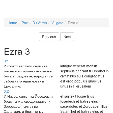
Home
Pair
BulVeren
Vulgate
Ezra.3
Previous
Next
Ezra 3
3:1
И когато настъпи седмият
iamque venerat mensis
месец и израилевите синове
septimus et erant filii Israhel in
бяха в градовете, народът се
civitatibus suis congregatus
събра като един човек в
est ergo populus quasi vir
Ерусалим.
unus in Hierusalem
3:2
И Иисус, синът на Йоседек, и
et surrexit Iosue filius
братята му, свещениците, и
Iosedech et fratres eius
Зоровавел, синът на
sacerdotes et Zorobabel filius
Салатиил, и братята му
Salathihel et fratres eius et