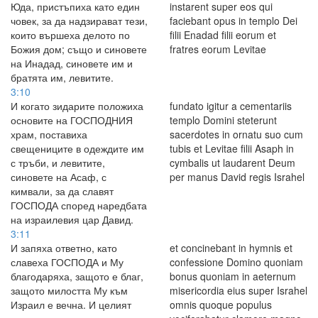
Юда, пристъпиха като един
instarent super eos qui
човек, за да надзирават тези,
faciebant opus in templo Dei
които вършеха делото по
filii Enadad filii eorum et
Божия дом; също и синовете
fratres eorum Levitae
на Инадад, синовете им и
братята им, левитите.
3:10
И когато зидарите положиха
fundato igitur a cementariis
основите на ГОСПОДНИЯ
templo Domini steterunt
храм, поставиха
sacerdotes in ornatu suo cum
свещениците в одеждите им
tubis et Levitae filii Asaph in
с тръби, и левитите,
cymbalis ut laudarent Deum
синовете на Асаф, с
per manus David regis Israhel
кимвали, за да славят
ГОСПОДА според наредбата
на израилевия цар Давид.
3:11
И запяха ответно, като
et concinebant in hymnis et
славеха ГОСПОДА и Му
confessione Domino quoniam
благодаряха, защото е благ,
bonus quoniam in aeternum
защото милостта Му към
misericordia eius super Israhel
Израил е вечна. И целият
omnis quoque populus