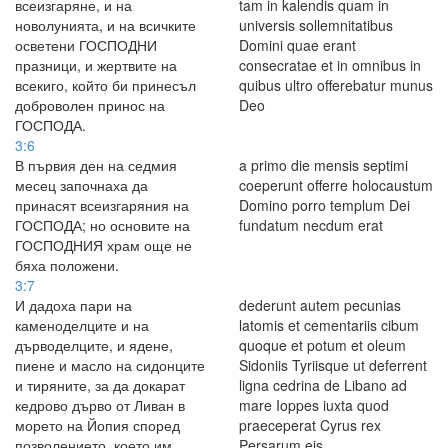
всеизгаряне, и на
tam in kalendis quam in
новолунията, и на всичките
universis sollemnitatibus
осветени ГОСПОДНИ
Domini quae erant
празници, и жертвите на
consecratae et in omnibus in
всекиго, който би принесъл
quibus ultro offerebatur munus
доброволен принос на
Deo
ГОСПОДА.
3:6
В първия ден на седмия
a primo die mensis septimi
месец започнаха да
coeperunt offerre holocaustum
принасят всеизгаряния на
Domino porro templum Dei
ГОСПОДА; но основите на
fundatum necdum erat
ГОСПОДНИЯ храм още не
бяха положени.
3:7
И дадоха пари на
dederunt autem pecunias
каменоделците и на
latomis et cementariis cibum
дърводелците, и ядене,
quoque et potum et oleum
пиене и масло на сидонците
Sidoniis Tyriisque ut deferrent
и тиряните, за да докарат
ligna cedrina de Libano ad
кедрово дърво от Ливан в
mare Ioppes iuxta quod
морето на Йопия според
praeceperat Cyrus rex
позволението, което им
Persarum eis