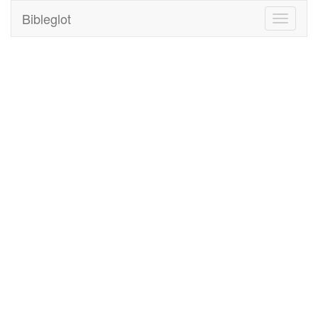
Bibleglot
Toggle
navigati