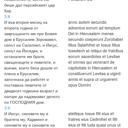
беше дал персийският цар
Кир.
3:8
И във втория месец на
anno autem secundo
втората година от
adventus eorum ad templum
завръщането им при Божия
Dei in Hierusalem mense
дом в Ерусалим Зоровавел,
secundo coeperunt Zorobabel
синът на Салатиил, и Иисус,
filius Salathihel et Iosue filius
синът на Йоседек, и
Iosedech et reliqui de fratribus
останалите им братя,
eorum sacerdotes et Levitae
свещениците и левитите, и
et omnes qui venerant de
всички, които бяха дошли от
captivitate in Hierusalem et
плена в Ерусалим,
constituerunt Levitas a viginti
започнаха да работят и
annis et supra ut urguerent
поставиха левитите от
opus Domini
двадесет годишна възраст и
нагоре да надзирават делото
по ГОСПОДНИЯ дом.
3:9
И Иисус, синовете му и
stetitque Iosue filii eius et
братята му, Кадмиил и
fratres eius Cedmihel et filii
синовете му и синовете на
eius et filii Iuda quasi unus ut