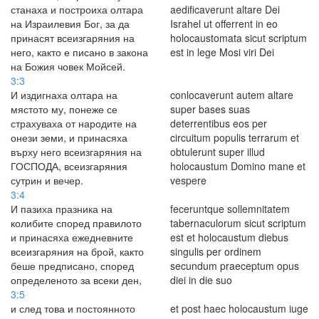
станаха и построиха олтара
aedificaverunt altare Dei
на Израилевия Бог, за да
Israhel ut offerrent in eo
принасят всеизгаряния на
holocaustomata sicut scriptum
него, както е писано в закона
est in lege Mosi viri Dei
на Божия човек Мойсей.
3:3
И издигнаха олтара на
conlocaverunt autem altare
мястото му, понеже се
super bases suas
страхуваха от народите на
deterrentibus eos per
онези земи, и принасяха
circuitum populis terrarum et
върху него всеизгаряния на
obtulerunt super illud
ГОСПОДА, всеизгаряния
holocaustum Domino mane et
сутрин и вечер.
vespere
3:4
И пазиха празника на
feceruntque sollemnitatem
колибите според правилото
tabernaculorum sicut scriptum
и принасяха ежедневните
est et holocaustum diebus
всеизгаряния на брой, както
singulis per ordinem
беше предписано, според
secundum praeceptum opus
определеното за всеки ден,
diei in die suo
3:5
и след това и постоянното
et post haec holocaustum iuge